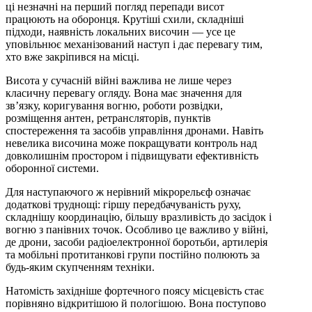
ці незначні на перший погляд перепади висот
працюють на оборонця. Крутіші схили, складніші
підходи, наявність локальних височин — усе це
уповільнює механізований наступ і дає перевагу тим,
хто вже закріпився на місці.
Висота у сучасній війні важлива не лише через
класичну перевагу огляду. Вона має значення для
зв’язку, коригування вогню, роботи розвідки,
розміщення антен, ретрансляторів, пунктів
спостереження та засобів управління дронами. Навіть
невелика височина може покращувати контроль над
довколишнім простором і підвищувати ефективність
оборонної системи.
Для наступаючого ж нерівний мікрорельєф означає
додаткові труднощі: гіршу передбачуваність руху,
складнішу координацію, більшу вразливість до засідок і
вогню з панівних точок. Особливо це важливо у війні,
де дрони, засоби радіоелектронної боротьби, артилерія
та мобільні протитанкові групи постійно полюють за
будь-яким скупченням техніки.
Натомість західніше фортечного поясу місцевість стає
порівняно відкритішою й пологішою. Вона поступово