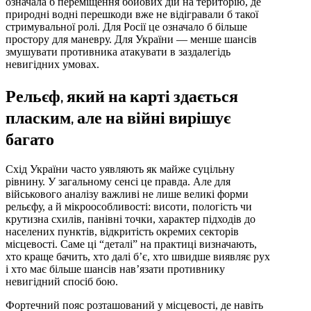
означала б переміщення бойових дій на територію, де
природні водні перешкоди вже не відігравали б такої
стримувальної ролі. Для Росії це означало б більше
простору для маневру. Для України — менше шансів
змушувати противника атакувати в заздалегідь
невигідних умовах.
Рельєф, який на карті здається
пласким, але на війні вирішує
багато
Схід України часто уявляють як майже суцільну
рівнину. У загальному сенсі це правда. Але для
військового аналізу важливі не лише великі форми
рельєфу, а й мікроособливості: висоти, пологість чи
крутизна схилів, панівні точки, характер підходів до
населених пунктів, відкритість окремих секторів
місцевості. Саме ці “деталі” на практиці визначають,
хто краще бачить, хто далі б’є, хто швидше виявляє рух
і хто має більше шансів нав’язати противнику
невигідний спосіб бою.
Фортечний пояс розташований у місцевості, де навіть