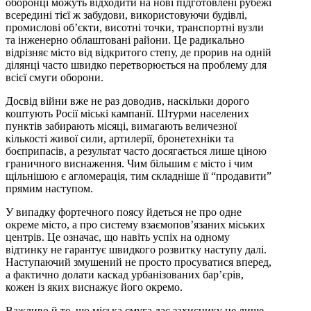
оборонці можуть відходити на нові підготовлені рубежі
всередині тієї ж забудови, використовуючи будівлі,
промислові об’єкти, висотні точки, транспортні вузли
та інженерно облаштовані райони. Це радикально
відрізняє місто від відкритого степу, де прорив на одній
ділянці часто швидко перетворюється на проблему для
всієї смуги оборони.
Досвід війни вже не раз доводив, наскільки дорого
коштують Росії міські кампанії. Штурми населених
пунктів забирають місяці, вимагають величезної
кількості живої сили, артилерії, бронетехніки та
боєприпасів, а результат часто досягається лише ціною
граничного виснаження. Чим більшим є місто і чим
щільнішою є агломерація, тим складніше її “продавити”
прямим наступом.
У випадку фортечного поясу йдеться не про одне
окреме місто, а про систему взаємопов’язаних міських
центрів. Це означає, що навіть успіх на одному
відтинку не гарантує швидкого розвитку наступу далі.
Наступаючий змушений не просто просуватися вперед,
а фактично долати каскад урбанізованих бар’єрів,
кожен із яких виснажує його окремо.
Важливо й те, що міська смуга дає захиснику не лише