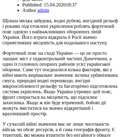
Published:
15.04.2026
18:37
Author
admin
Щільна міська забудова, водні рубежі, вигідний рельєф
і роками підготовлені укріплення роблять фортечний
пояс однією з найважливіших оборонних ліній
України. Його втрата відкрила б Росії значно
сприятливішу місцевість для подальшого наступу.
Фортечний пояс на сході України — це не просто
ланцюг міст у підконтрольній частині Донеччини, а
один із головних опорних районів усієї української
оборони. Саме тут поєдналися кілька факторів, які у
війні мають вирішальне значення: велика урбанізована
смуга, природні водні перешкоди, вигідні
мікроособливості рельєфу та багаторічно підготовлена
система укріплень. Якщо Україна утримує цей пояс,
фронт спирається на місцевість, що підсилює
захисника. Якщо ж він буде втрачений, бойові дії
можуть зміститися на значно відкритіший і
вразливіший простір.
У сучасній війні значення має не лише чисельність
військ чи обсяг ресурсів, а й сама географія фронту. Є
території, які можна втратити без негайного обвалу