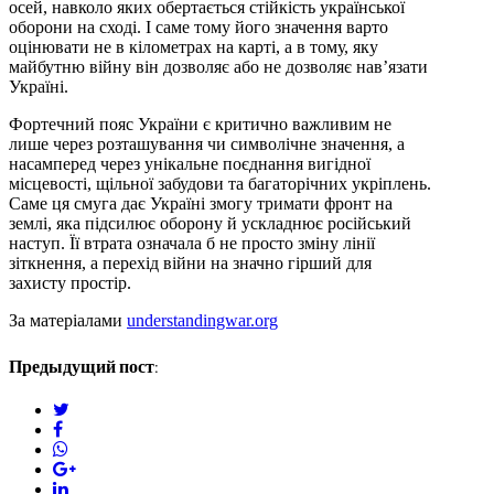
осей, навколо яких обертається стійкість української
оборони на сході. І саме тому його значення варто
оцінювати не в кілометрах на карті, а в тому, яку
майбутню війну він дозволяє або не дозволяє нав’язати
Україні.
Фортечний пояс України є критично важливим не
лише через розташування чи символічне значення, а
насамперед через унікальне поєднання вигідної
місцевості, щільної забудови та багаторічних укріплень.
Саме ця смуга дає Україні змогу тримати фронт на
землі, яка підсилює оборону й ускладнює російський
наступ. Її втрата означала б не просто зміну лінії
зіткнення, а перехід війни на значно гірший для
захисту простір.
За матеріалами
understandingwar.org
Предыдущий пост:
twitter
facebook
whatsapp
google+
linkedin