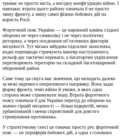
тримає не просто міста, а вигідну конфігурацію війни. І
навпаки: втрата цього району означала б не просто
зміну фронту, а зміну самої фізики бойових дій на
користь Росії.
Фортечний пояс України — це наріжний камінь східної
оборони не через символіку і не через політичну
риторику, а через поєднання об’єктивних факторів
місцевості. Тут міська забудова підсилює захисника,
водні перешкоди стримують маневр наступаючого,
рельєф дає тактичні переваги, а багаторічні укріплення
перетворюють територію на складний багатошаровий
оборонний район.
Саме тому ця смуга має значення, що виходить далеко
за межі окремого оперативного напрямку. Вона задає
форму фронту, темп війни й умови, в яких одна
сторона може стримувати іншу. Втрата фортечного
поясу означала б для України перехід до оборони на
значно гіршій місцевості — більш відкритій, менш
урбанізованій і менш сприятливій для довгого
стримування противника.
У стратегічному сенсі це означає просту річ: фортечний
пояс — не периферія бойових дій, а одна з головних