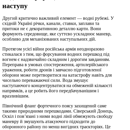
наступу
Другий критично важливий елемент — водні рубежі. У
східній Україні річки, канали, ставки, заплави та
притоки не є декоративною деталлю карти. Вони
формують середовище, яке суттєво ускладнює маневр,
особливо для механізованих наступальних дій.
Протягом усієї війни російська армія неодноразово
стикалася з тим, що форсування водних перешкод під
вогнем є надзвичайно складним і дорогим завданням.
Переправа в умовах спостереження, артилерійського
ураження, роботи дронів і завчасно підготовленої
оборони може перетворитися на катастрофу навіть для
чисельно переважаючої сили. Вода змушує
наступаючого концентруватися на обмеженій кількості
напрямків, а це робить його передбачуванішим і
вразливішим.
Північний фланг фортечного поясу захищений саме
такими природними перешкодами. Сіверський Донець,
Оскіл і пов’язані з ними водні лінії обмежують свободу
маневру й змушують атакуючого підходити до
оборонного району по менш вигідних траєкторіях. Це