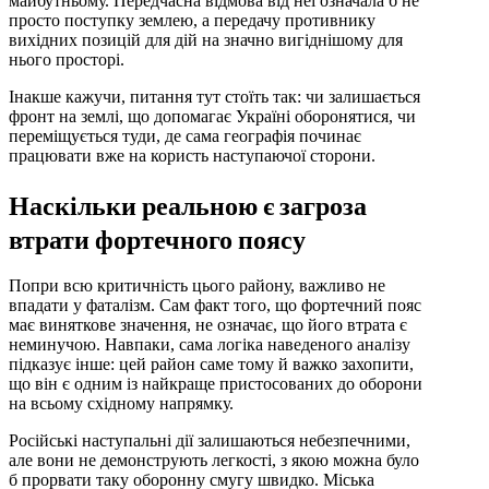
майбутньому. Передчасна відмова від неї означала б не
просто поступку землею, а передачу противнику
вихідних позицій для дій на значно вигіднішому для
нього просторі.
Інакше кажучи, питання тут стоїть так: чи залишається
фронт на землі, що допомагає Україні оборонятися, чи
переміщується туди, де сама географія починає
працювати вже на користь наступаючої сторони.
Наскільки реальною є загроза
втрати фортечного поясу
Попри всю критичність цього району, важливо не
впадати у фаталізм. Сам факт того, що фортечний пояс
має виняткове значення, не означає, що його втрата є
неминучою. Навпаки, сама логіка наведеного аналізу
підказує інше: цей район саме тому й важко захопити,
що він є одним із найкраще пристосованих до оборони
на всьому східному напрямку.
Російські наступальні дії залишаються небезпечними,
але вони не демонструють легкості, з якою можна було
б прорвати таку оборонну смугу швидко. Міська