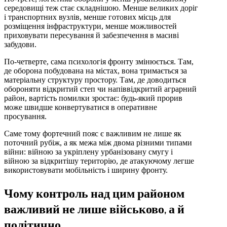
середовищі теж стає складнішою. Менше великих доріг
і транспортних вузлів, менше готових місць для
розміщення інфраструктури, менше можливостей
приховувати пересування й забезпечення в масиві
забудови.
По-четверте, сама психологія фронту змінюється. Там,
де оборона побудована на містах, вона тримається за
матеріальну структуру простору. Там, де доводиться
обороняти відкритий степ чи напіввідкритий аграрний
район, вартість помилки зростає: будь-який прорив
може швидше конвертуватися в оперативне
просування.
Саме тому фортечний пояс є важливим не лише як
поточний рубіж, а як межа між двома різними типами
війни: війною за укріплену урбанізовану смугу і
війною за відкритішу територію, де атакуючому легше
використовувати мобільність і ширину фронту.
Чому контроль над цим районом
важливий не лише військово, а й
політично