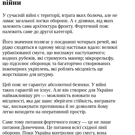
війни
У сучасній війні є території, втрата яких болюча, але не
ламає загальної логіки оборони. А є ділянки, від яких
залежить сама архітектура фронту. Фортечний пояс
належить саме до другої категорії.
Його значення полягає у поєднанні чотирьох речей, які
рідко сходяться в одному місці настільки вдало: великої
урбанізованої смуги, що виснажує наступаючого;
водних рубежів, які стримують маневр; мікрорельєфу,
що підсилює оборонця; та багаторічно створюваних
інженерних укріплень, які роблять місцевість ще
жорсткішою для штурму.
Цей пояс не гарантує абсолютної безпеки. У війні
таких гарантій не існує. Але він створює для України
найважливішу річ — можливість воювати на
місцевості, яка дає шанс зберігати стійкість, вигравати
час, виснажувати противника й не дозволяти йому
легко виходити на оперативний простір.
Саме тому питання фортечного поясу — це не лише
питання Донеччини. Це питання всієї східної лінії
оборони. Поки Україна контролює цю смугу, вона