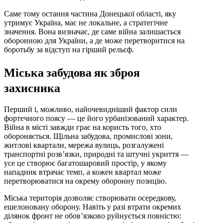
Саме тому остання частина Донецької області, яку
утримує Україна, має не локальне, а стратегічне
значення. Вона визначає, де саме війна залишається
оборонною для України, а де може перетворитися на
боротьбу за відступ на гірший рельєф.
Міська забудова як зброя
захисника
Перший і, можливо, найочевидніший фактор сили
фортечного поясу — це його урбанізований характер.
Війна в місті завжди грає на користь того, хто
обороняється. Щільна забудова, промислові зони,
житлові квартали, мережа вулиць, розгалужені
транспортні розв’язки, природні та штучні укриття —
усе це створює багатошаровий простір, у якому
нападник втрачає темп, а кожен квартал може
перетворюватися на окрему оборонну позицію.
Міська територія дозволяє створювати осередкову,
ешелоновану оборону. Навіть у разі втрати окремих
ділянок фронт не обов’язково руйнується повністю: