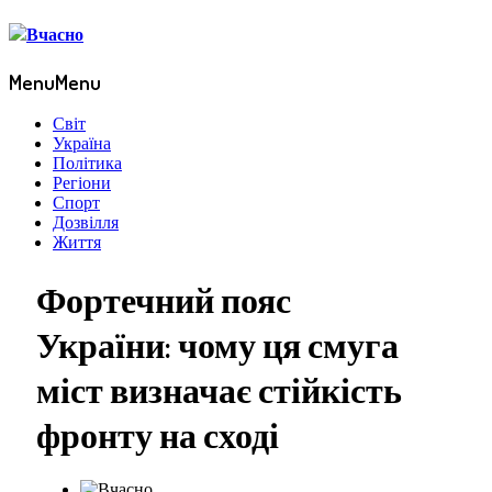
Menu
Menu
Світ
Україна
Політика
Регіони
Спорт
Дозвілля
Життя
Фортечний пояс
України: чому ця смуга
міст визначає стійкість
фронту на сході