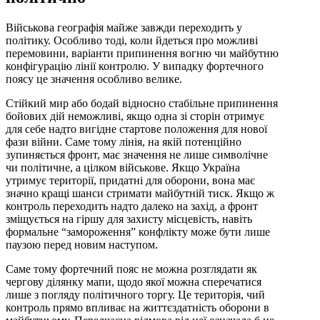
Військова географія майже завжди переходить у
політику. Особливо тоді, коли йдеться про можливі
перемовини, варіанти припинення вогню чи майбутню
конфігурацію лінії контролю. У випадку фортечного
поясу це значення особливо велике.
Стійкий мир або бодай відносно стабільне припинення
бойових дій неможливі, якщо одна зі сторін отримує
для себе надто вигідне стартове положення для нової
фази війни. Саме тому лінія, на якій потенційно
зупиняється фронт, має значення не лише символічне
чи політичне, а цілком військове. Якщо Україна
утримує території, придатні для оборони, вона має
значно кращі шанси стримати майбутній тиск. Якщо ж
контроль переходить надто далеко на захід, а фронт
зміщується на гіршу для захисту місцевість, навіть
формальне “замороження” конфлікту може бути лише
паузою перед новим наступом.
Саме тому фортечний пояс не можна розглядати як
чергову ділянку мапи, щодо якої можна сперечатися
лише з погляду політичного торгу. Це територія, чий
контроль прямо впливає на життєздатність оборони в