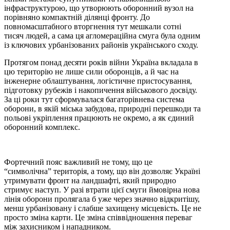
інфраструктурою, що утворюють оборонний вузол на
порівняно компактній ділянці фронту. До
повномасштабного вторгнення тут мешкали сотні
тисяч людей, а сама ця агломераційна смуга була одним
із ключових урбанізованих районів українського сходу.
Протягом понад десяти років війни Україна вкладала в
цю територію не лише сили оборонців, а й час на
інженерне облаштування, логістичне пристосування,
підготовку рубежів і накопичення військового досвіду.
За ці роки тут сформувалася багаторівнева система
оборони, в якій міська забудова, природні перешкоди та
польові укріплення працюють не окремо, а як єдиний
оборонний комплекс.
Фортечний пояс важливий не тому, що це
“символічна” територія, а тому, що він дозволяє Україні
утримувати фронт на ландшафті, який природно
стримує наступ. У разі втрати цієї смуги ймовірна нова
лінія оборони пролягала б уже через значно відкритішу,
менш урбанізовану і слабше захищену місцевість. Це не
просто зміна карти. Це зміна співвідношення переваг
між захисником і нападником.