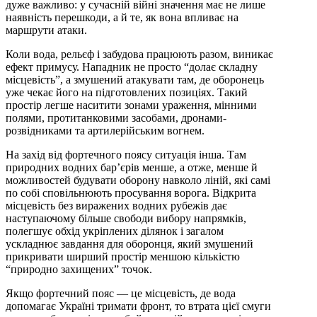
дуже важливо: у сучасній війні значення має не лише
наявність перешкоди, а й те, як вона впливає на
маршрути атаки.
Коли вода, рельєф і забудова працюють разом, виникає
ефект примусу. Нападник не просто “долає складну
місцевість”, а змушений атакувати там, де оборонець
уже чекає його на підготовлених позиціях. Такий
простір легше наситити зонами ураження, мінними
полями, протитанковими засобами, дронами-
розвідниками та артилерійським вогнем.
На захід від фортечного поясу ситуація інша. Там
природних водних бар’єрів менше, а отже, менше й
можливостей будувати оборону навколо ліній, які самі
по собі сповільнюють просування ворога. Відкрита
місцевість без виражених водних рубежів дає
наступаючому більше свободи вибору напрямків,
полегшує обхід укріплених ділянок і загалом
ускладнює завдання для оборонця, який змушений
прикривати ширший простір меншою кількістю
“природно захищених” точок.
Якщо фортечний пояс — це місцевість, де вода
допомагає Україні тримати фронт, то втрата цієї смуги