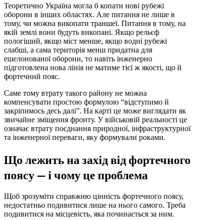
Теоретично Україна могла б копати нові рубежі
оборони в інших областях. Але питання не лише в
тому, чи можна викопати траншеї. Питання в тому, на
якій землі вони будуть викопані. Якщо рельєф
пологіший, якщо міст менше, якщо водні рубежі
слабші, а сама територія менш придатна для
ешелонованої оборони, то навіть інженерно
підготовлена нова лінія не матиме тієї ж якості, що й
фортечний пояс.
Саме тому втрату такого району не можна
компенсувати простою формулою “відступимо й
закріпимось десь далі”. На карті це може виглядати як
звичайне зміщення фронту. У військовій реальності це
означає втрату поєднання природної, інфраструктурної
та інженерної переваги, яку формували роками.
Що лежить на захід від фортечного
поясу — і чому це проблема
Щоб зрозуміти справжню цінність фортечного поясу,
недостатньо подивитися лише на нього самого. Треба
подивитися на місцевість, яка починається за ним.