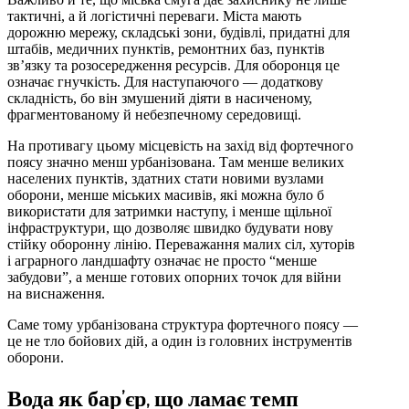
тактичні, а й логістичні переваги. Міста мають
дорожню мережу, складські зони, будівлі, придатні для
штабів, медичних пунктів, ремонтних баз, пунктів
зв’язку та розосередження ресурсів. Для оборонця це
означає гнучкість. Для наступаючого — додаткову
складність, бо він змушений діяти в насиченому,
фрагментованому й небезпечному середовищі.
На противагу цьому місцевість на захід від фортечного
поясу значно менш урбанізована. Там менше великих
населених пунктів, здатних стати новими вузлами
оборони, менше міських масивів, які можна було б
використати для затримки наступу, і менше щільної
інфраструктури, що дозволяє швидко будувати нову
стійку оборонну лінію. Переважання малих сіл, хуторів
і аграрного ландшафту означає не просто “менше
забудови”, а менше готових опорних точок для війни
на виснаження.
Саме тому урбанізована структура фортечного поясу —
це не тло бойових дій, а один із головних інструментів
оборони.
Вода як бар’єр, що ламає темп