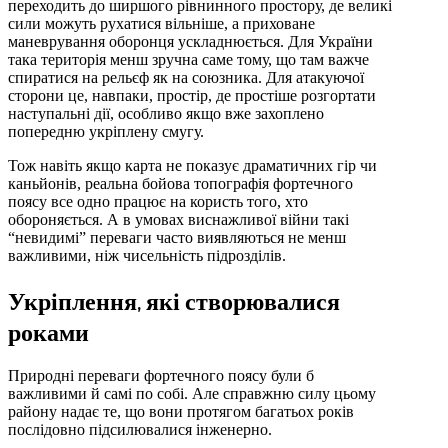
переходить до ширшого рівнинного простору, де великі
сили можуть рухатися вільніше, а приховане
маневрування оборонця ускладнюється. Для України
така територія менш зручна саме тому, що там важче
спиратися на рельєф як на союзника. Для атакуючої
сторони це, навпаки, простір, де простіше розгортати
наступальні дії, особливо якщо вже захоплено
попередню укріплену смугу.
Тож навіть якщо карта не показує драматичних гір чи
каньйонів, реальна бойова топографія фортечного
поясу все одно працює на користь того, хто
обороняється. А в умовах виснажливої війни такі
“невидимі” переваги часто виявляються не менш
важливими, ніж чисельність підрозділів.
Укріплення, які створювалися
роками
Природні переваги фортечного поясу були б
важливими й самі по собі. Але справжню силу цьому
району надає те, що вони протягом багатьох років
послідовно підсилювалися інженерно.