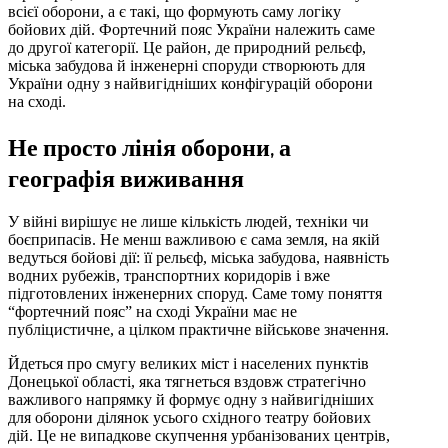
всієї оборони, а є такі, що формують саму логіку
бойових дій. Фортечний пояс України належить саме
до другої категорії. Це район, де природний рельєф,
міська забудова й інженерні споруди створюють для
України одну з найвигідніших конфігурацій оборони
на сході.
Не просто лінія оборони, а
географія виживання
У війні вирішує не лише кількість людей, техніки чи
боєприпасів. Не менш важливою є сама земля, на якій
ведуться бойові дії: її рельєф, міська забудова, наявність
водних рубежів, транспортних коридорів і вже
підготовлених інженерних споруд. Саме тому поняття
“фортечний пояс” на сході України має не
публіцистичне, а цілком практичне військове значення.
Йдеться про смугу великих міст і населених пунктів
Донецької області, яка тягнеться вздовж стратегічно
важливого напрямку й формує одну з найвигідніших
для оборони ділянок усього східного театру бойових
дій. Це не випадкове скупчення урбанізованих центрів,