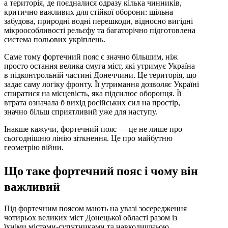
а територія, де поєдналися одразу кілька чинників,
критично важливих для стійкої оборони: щільна
забудова, природні водні перешкоди, відносно вигідні
мікроособливості рельєфу та багаторічно підготовлена
система польових укріплень.
Саме тому фортечний пояс є значно більшим, ніж
просто остання велика смуга міст, які утримує Україна
в підконтрольній частині Донеччини. Це територія, що
задає саму логіку фронту. Її утримання дозволяє Україні
спиратися на місцевість, яка підсилює оборонця. Її
втрата означала б вихід російських сил на простір,
значно більш сприятливий уже для наступу.
Інакше кажучи, фортечний пояс — це не лише про
сьогоднішню лінію зіткнення. Це про майбутню
геометрію війни.
Що таке фортечний пояс і чому він
важливий
Під фортечним поясом мають на увазі зосередження
чотирьох великих міст Донецької області разом із
їхніми містами-супутниками та навколишньою