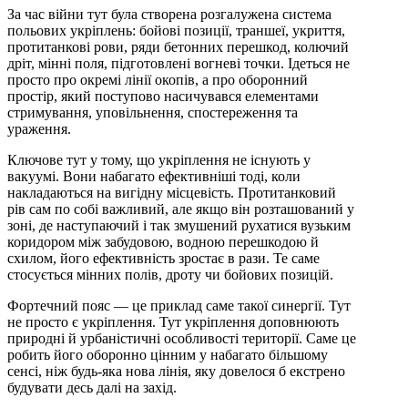
За час війни тут була створена розгалужена система
польових укріплень: бойові позиції, траншеї, укриття,
протитанкові рови, ряди бетонних перешкод, колючий
дріт, мінні поля, підготовлені вогневі точки. Ідеться не
просто про окремі лінії окопів, а про оборонний
простір, який поступово насичувався елементами
стримування, уповільнення, спостереження та
ураження.
Ключове тут у тому, що укріплення не існують у
вакуумі. Вони набагато ефективніші тоді, коли
накладаються на вигідну місцевість. Протитанковий
рів сам по собі важливий, але якщо він розташований у
зоні, де наступаючий і так змушений рухатися вузьким
коридором між забудовою, водною перешкодою й
схилом, його ефективність зростає в рази. Те саме
стосується мінних полів, дроту чи бойових позицій.
Фортечний пояс — це приклад саме такої синергії. Тут
не просто є укріплення. Тут укріплення доповнюють
природні й урбаністичні особливості території. Саме це
робить його оборонно цінним у набагато більшому
сенсі, ніж будь-яка нова лінія, яку довелося б екстрено
будувати десь далі на захід.