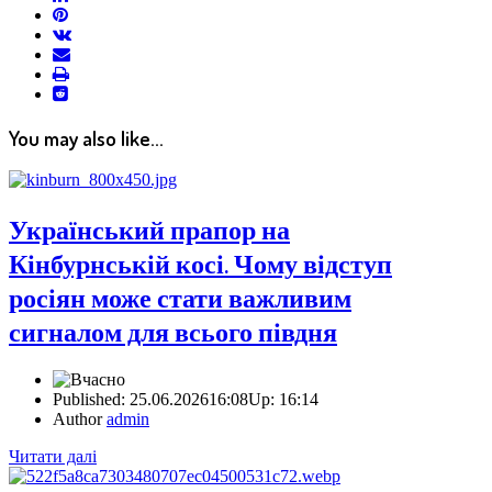
pinterest
vkontakte
email
print
reddit
reddit
You may also like...
Український прапор на
Кінбурнській косі. Чому відступ
росіян може стати важливим
сигналом для всього півдня
Published:
25.06.2026
16:08
Up:
16:14
Author
admin
Читати далі