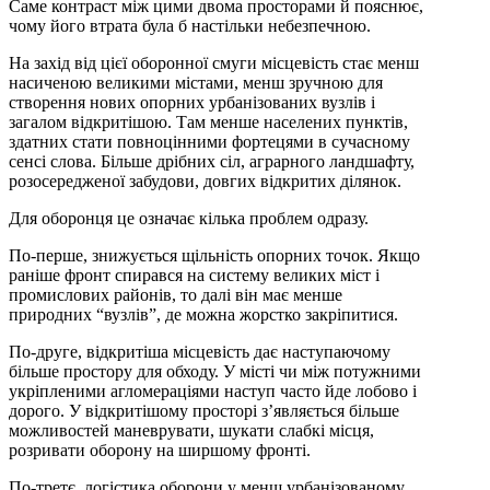
Саме контраст між цими двома просторами й пояснює,
чому його втрата була б настільки небезпечною.
На захід від цієї оборонної смуги місцевість стає менш
насиченою великими містами, менш зручною для
створення нових опорних урбанізованих вузлів і
загалом відкритішою. Там менше населених пунктів,
здатних стати повноцінними фортецями в сучасному
сенсі слова. Більше дрібних сіл, аграрного ландшафту,
розосередженої забудови, довгих відкритих ділянок.
Для оборонця це означає кілька проблем одразу.
По-перше, знижується щільність опорних точок. Якщо
раніше фронт спирався на систему великих міст і
промислових районів, то далі він має менше
природних “вузлів”, де можна жорстко закріпитися.
По-друге, відкритіша місцевість дає наступаючому
більше простору для обходу. У місті чи між потужними
укріпленими агломераціями наступ часто йде лобово і
дорого. У відкритішому просторі з’являється більше
можливостей маневрувати, шукати слабкі місця,
розривати оборону на ширшому фронті.
По-третє, логістика оборони у менш урбанізованому