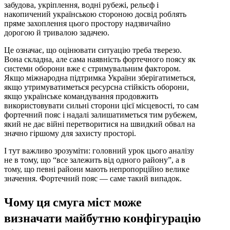
забудова, укріплення, водні рубежі, рельєф і
накопичений українською стороною досвід роблять
пряме захоплення цього простору надзвичайно
дорогою й тривалою задачею.
Це означає, що оцінювати ситуацію треба тверезо.
Вона складна, але сама наявність фортечного поясу як
системи оборони вже є стримувальним фактором.
Якщо міжнародна підтримка України зберігатиметься,
якщо утримуватиметься ресурсна стійкість оборони,
якщо українське командування продовжить
використовувати сильні сторони цієї місцевості, то сам
фортечний пояс і надалі залишатиметься тим рубежем,
який не дає війні перетворитися на швидкий обвал на
значно гіршому для захисту просторі.
І тут важливо зрозуміти: головний урок цього аналізу
не в тому, що “все залежить від одного району”, а в
тому, що певні райони мають непропорційно велике
значення. Фортечний пояс — саме такий випадок.
Чому ця смуга міст може
визначати майбутню конфігурацію