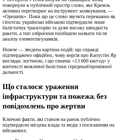
повернули в публічний простір слово, яке Кремль
активно перетворює на інструмент залякування, —
«Орешнік». Поки що це слово звучить переважно як
гіпотеза: українські військові підтвердили лише
балістичну траєкторію та дуже високу швидкість
ракети, а тип озброєння пообіцяли назвати після
аналізу елементів/уламків.
Нижче — зведена картина подій: що справді
підтверджено офіційно, чому версія про Капустін Яр
виглядає логічною, і що означає «13 000 км/год» у
контексті можливої балістики середньої/проміжної
дальності.
Що сталося: ураження
інфраструктури та пожежа, без
повідомлень про жертви
Ключові факти, які станом на ранок публічно
підтвердили місцева влада та медіа з посиланням на
військових: