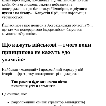
коментарях медіа, пояснював: під час вибухів по всій
країні була оголошена ракетна небезпека та
попередження про балістику;
“ймовірно, відбулися
пуски з полігону… Капустін Яр”
, інша інформація
уточнюється.
Йшлася мова про полігон в Астраханській області РФ, і
що там «за попередньою інформацією» базується
комплекс «Орешнік».
Що кажуть військові — і чого вони
принципово не кажуть «до
уламків»
Найбільш «холодний» і професійний маркер у цій
історії — фраза, яку повторюють різні джерела:
Тип ракети буде визначено після
вивчення усіх її елементів.
Це означає, що:
радіолокаційні ознаки (траєкторія/швидкість)