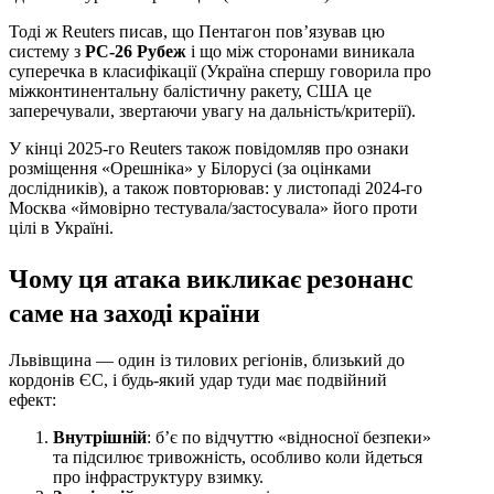
Тоді ж Reuters писав, що Пентагон пов’язував цю
систему з
РС-26 Рубеж
і що між сторонами виникала
суперечка в класифікації (Україна спершу говорила про
міжконтинентальну балістичну ракету, США це
заперечували, звертаючи увагу на дальність/критерії).
У кінці 2025-го Reuters також повідомляв про ознаки
розміщення «Орешніка» у Білорусі (за оцінками
дослідників), а також повторював: у листопаді 2024-го
Москва «ймовірно тестувала/застосувала» його проти
цілі в Україні.
Чому ця атака викликає резонанс
саме на заході країни
Львівщина — один із тилових регіонів, близький до
кордонів ЄС, і будь-який удар туди має подвійний
ефект:
Внутрішній
: б’є по відчуттю «відносної безпеки»
та підсилює тривожність, особливо коли йдеться
про інфраструктуру взимку.