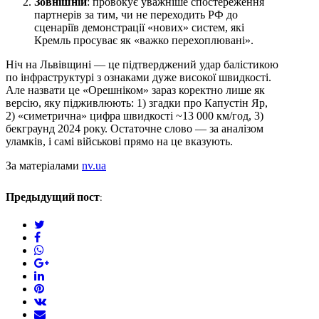
Зовнішній
: провокує уважніше спостереження
партнерів за тим, чи не переходить РФ до
сценаріїв демонстрації «нових» систем, які
Кремль просуває як «важко перехоплювані».
Ніч на Львівщині — це підтверджений удар балістикою
по інфраструктурі з ознаками дуже високої швидкості.
Але назвати це «Орешніком» зараз коректно лише як
версію, яку підживлюють: 1) згадки про Капустін Яр,
2) «симетрична» цифра швидкості ~13 000 км/год, 3)
бекграунд 2024 року. Остаточне слово — за аналізом
уламків, і самі військові прямо на це вказують.
За матеріалами
nv.ua
Предыдущий пост:
twitter
facebook
whatsapp
google+
linkedin
pinterest
vkontakte
email