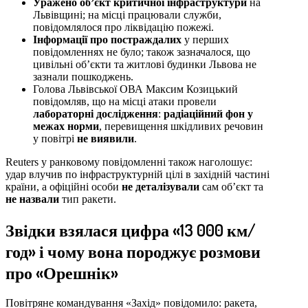
Уражено об’єкт критичної інфраструктури
на
Львівщині; на місці працювали служби,
повідомлялося про ліквідацію пожежі.
Інформації про постраждалих
у перших
повідомленнях не було; також зазначалося, що
цивільні об’єкти та житлові будинки Львова не
зазнали пошкоджень.
Голова Львівської ОВА Максим Козицький
повідомляв, що на місці атаки провели
лабораторні дослідження
:
радіаційний фон у
межах норми
, перевищення шкідливих речовин
у повітрі
не виявили
.
Reuters у ранковому повідомленні також наголошує:
удар влучив по інфраструктурній цілі в західній частині
країни, а офіційні особи
не деталізували
сам об’єкт та
не назвали
тип ракети.
Звідки взялася цифра «13 000 км/
год» і чому вона породжує розмови
про «Орешнік»
Повітряне командування «Захід» повідомило: ракета,