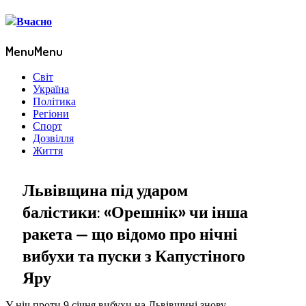
Menu
Menu
Світ
Україна
Політика
Регіони
Спорт
Дозвілля
Життя
Львівщина під ударом
балістики: «Орешнік» чи інша
ракета — що відомо про нічні
вибухи та пуски з Капустіного
Яру
У ніч проти 9 січня вибухи на Львівщині знову