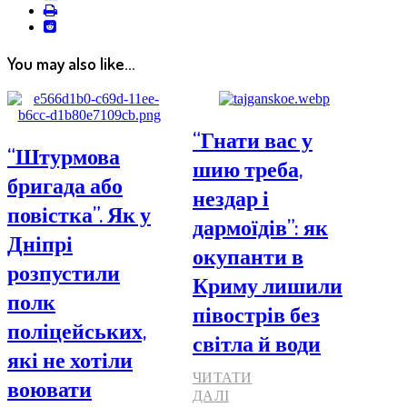
print
reddit
reddit
You may also like...
“Гнати вас у
“Штурмова
шию треба,
бригада або
нездар і
повістка”. Як у
дармоїдів”: як
Дніпрі
окупанти в
розпустили
Криму лишили
полк
півострів без
поліцейських,
світла й води
які не хотіли
ЧИТАТИ
воювати
ДАЛІ