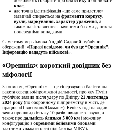
дозволяють говорити про
балістику
й оцінювати
клас
,
але точна ідентифікація «що саме прилетіло»
зазвичай спирається на
фрагменти корпусу,
вузли, маркування, характер ураження
, а
також на зіставлення з наявними базами даних та
попередніми випадками.
Саме тому мер Львова Андрій Садовий публічно
обережний:
«Наразі невідомо, чи був це “Орешнік”.
Інформацію нададуть військові»
.
«Орешнік»: короткий довідник без
міфології
За описом, «Орешнік» — це гіперзвукова балістична
ракета середньої/проміжної дальності, про яку Путін
публічно заявив після удару по Дніпру
21 листопада
2024 року
(по оборонному підприємству в місті, де
працює «Південмаш/Южмаш»). Reuters тоді наводив
заяви про швидкість «у 10 разів швидше за звук», а
також про
дальність близько 5 000 км
і можливу
конфігурацію з
окремими бойовими блоками
,
здатними уражати різні цілі (логіка MIRV).