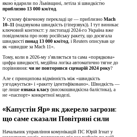
якою вдарили по Львівщині, летіла зі швидкістю
приблизно 13 000 км/год
.
У сухому фізичному перекладі це — приблизно
Mach
10–11
(надзвукова швидкість (гіперзвук)). І тут виникає
ключовий контекст: у листопаді 2024-го Україна вже
повідомляла про нову російську ракету, що досягала
швидкості
понад 13 000 км/год
, і Reuters описував це
як «швидше за Mach 11».
Тому, коли в 2026-му з’являється та сама «порядкова»
цифра швидкості, медійна логіка автоматично тягне до
порівняння:
чи не повторився сценарій 2024 року
?
Але є принципова відмінність між «швидкість
узгоджується» і «ракету ідентифіковано». Швидкість —
це лише
ознака класу
(високошвидкісна балістика), а
не «паспорт» конкретної моделі.
«Капустін Яр» як джерело загрози:
що саме сказали Повітряні сили
Начальник управління комунікацій ПС Юрій Ігнат у