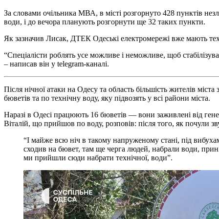
За словами очільника МВА, в місті розгорнуто 428 пунктів незл
води, і до вечора планують розгорнути ще 32 таких пункти.
Як зазначив Лисак, ДТЕК Одеські електромережі вже мають тех
“Спеціалісти роблять усе можливе і неможливе, щоб стабілізув
– написав він у telegram-каналі.
Після нічної атаки на Одесу та область більшість жителів міст
бюветів та по технічну воду, яку підвозять у всі райони міста.
Наразі в Одесі працюють 16 бюветів — вони заживлені від генер
Віталій, що прийшов по воду, розповів: після того, як почули зв
“І майже всю ніч в такому напруженому стані, під вибухами
сходив на бювет, там ще черга людей, набрали води, прині
ми прийшли сюди набрати технічної, води”.