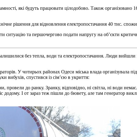
амності, які будуть працювати цілодобово. Також організовано 16
нічне рішення для відновлення електропостачання 40 тис. спожи
ати ситуацію та першочергово подати напругу на обʼєкти критич
а залишилися без тепла, води та електропостачання. Люди вийшли
аторів. У чотирьох районах Одеси міська влада організувала підв
уки вибухів, спустився із сім’єю в укриття:
, провели до ранку. Зранку, відповідно, ні світла, ні води немає
с додому. І от зараз теж пішли до бювету, але там генератор вик