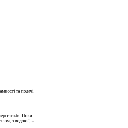
амності та подачі
нергетиків. Поки
тлом, з водою”, –