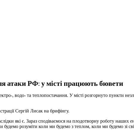
сля атаки РФ: у місті працюють бювети
ектро-, водо- та теплопостачання. У місті розгорнуто пункти незл
страції Сергій Лисак на брифінгу.
слідки які є. Зараз сподіваємося на плодотворну роботу наших е
и будемо розуміти коли ми будемо з теплом, коли ми будемо зі сві