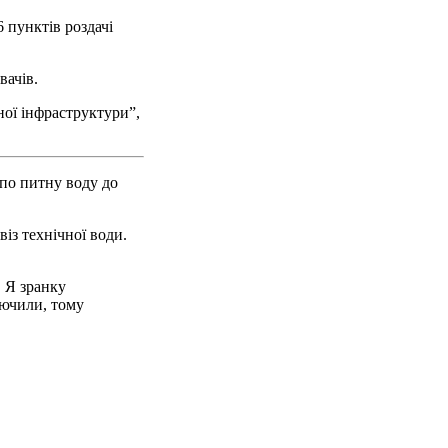
 пунктів роздачі
вачів.
ної інфраструктури”,
 по питну воду до
із технічної води.
. Я зранку
лючили, тому