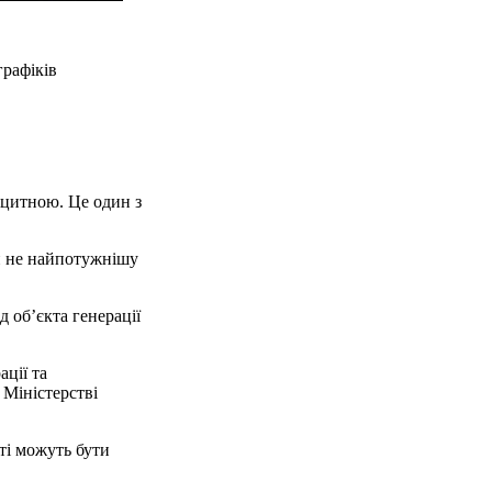
графіків
іцитною. Це один з
 й не найпотужнішу
д об’єкта генерації
ції та
 Міністерстві
ті можуть бути