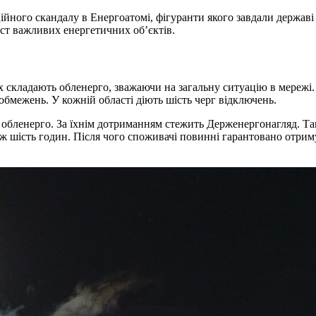
ційного скандалу в Енергоатомі, фігуранти якого завдали держа
ист важливих енергетичних об’єктів.
Їх складають обленерго, зважаючи на загальну ситуацію в мережі
обмежень. У кожній області діють шість черг відключень.
 обленерго. За їхнім дотриманням стежить Держенергонагляд. Та
іж шість годин. Після чого споживачі повинні гарантовано отри