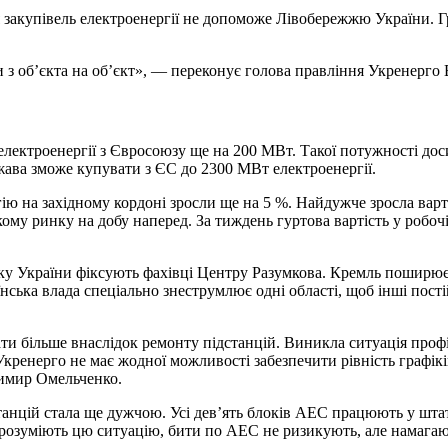
я закупівель електроенергії не допоможе Лівобережжю України. 
з об’єкта на об’єкт», — переконує голова правління Укренерго В
електроенергії з Євросоюзу ще на 200 МВт. Такої потужності дос
жава зможе купувати з ЄС до 2300 МВт електроенергії.
ію на західному кордоні зросли ще на 5 %. Найдужче зросла варті
ому ринку на добу наперед. За тиждень гуртова вартість у робоч
ику України фіксують фахівці Центру Разумкова. Кремль поширю
їнська влада спеціально знеструмлює одні області, щоб інші пост
и більше внаслідок ремонту підстанцій. Виникла ситуація профі
 Укренерго не має жодної можливості забезпечити рівність графік
имир Омельченко.
станцій стала ще дужчою. Усі дев’ять блоків АЕС працюють у шт
и розуміють цю ситуацію, бити по АЕС не ризикують, але намагаю