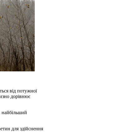
ться від потужної
лизно дорівнює
ик найбільший
етин для здійснення