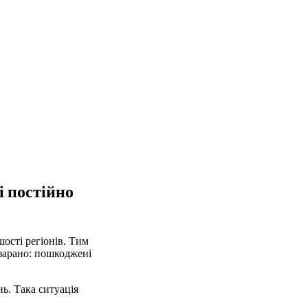
і постійно
ості регіонів. Тим
зарано: пошкоджені
нь. Така ситуація