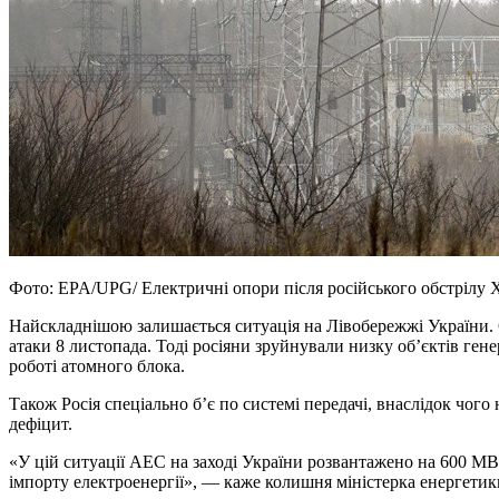
Фото: EPA/UPG/ Електричні опори після російського обстрілу Х
Найскладнішою залишається ситуація на Лівобережжі України. Су
атаки 8 листопада. Тоді росіяни зруйнували низку об’єктів ген
роботі атомного блока.
Також Росія спеціально б’є по системі передачі, внаслідок чог
дефіцит.
«У цій ситуації АЕС на заході України розвантажено на 600 
імпорту електроенергії», — каже колишня міністерка енергетик