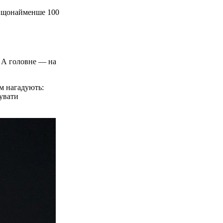
ві щонайменше 100
. А головне — на
м нагадують:
мувати