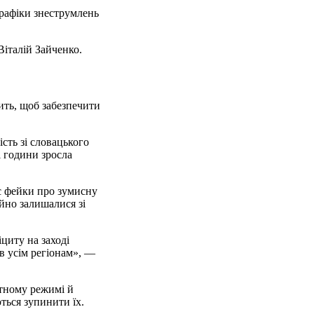
Графіки знеструмлень
італій Зайченко.
ить, щоб забезпечити
сть зі словацького
і години зросла
є фейки про зумисну
ійно залишалися зі
циту на заході
ів усім регіонам», —
атному режимі й
ться зупинити їх.