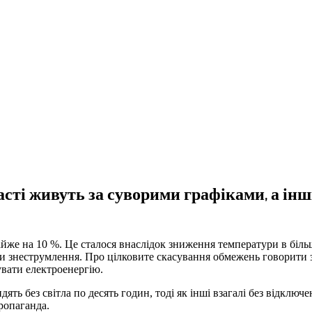
асті живуть за суворими графіками, а інш
йже на 10 %. Це сталося внаслідок зниження температури в більш
и знеструмлення. Про цілковите скасування обмежень говорити 
вати електроенергію.
ять без світла по десять годин, тоді як інші взагалі без відключе
пропаганда.