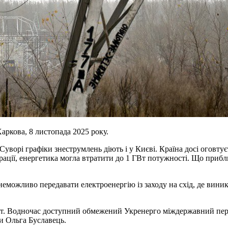
аркова, 8 листопада 2025 року.
ворі графіки знеструмлень діють і у Києві. Країна досі оговтує
ерації, енергетика могла втратити до 1 ГВт потужності. Що приб
о неможливо передавати електроенергію із заходу на схід, де вин
МВт. Водночас доступний обмежений Укренерго міждержавний пер
и Ольга Буславець.