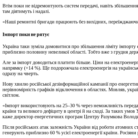
Втім поки не відремонтують систем передачі, навіть збільшенн
там діятимуть і надалі.
«Наші ремонтні бригади працюють без вихідних, переїжджаючи 
Імпорт поки не рятує
Україна таки зуміла домовитися про збільшення ліміту імпорту 
приблизно половину невеликої області. Тобто вже з грудня дер
Але за імпорт доводиться платити більше. Ціни на електроенерг
напрямку (+14 %). Ще подорожчала електроенергія на українськ
одразу на чверть.
Нову хвилю російської дезінформаційної кампанії про енергет
нерівномірність графіків відключення в областях. Мовляв, укра
світлом.
«Імпорт використовують на 25–30 % через неможливість передат
країни та великого дефіциту в центрі й на сході. За таких умов
каже директор енергетичних програм Центру Разумкова Волод
Після російських атак залежність України від роботи атомних 
генерують приблизно 60 % усієї електроенергії країни. Росіян