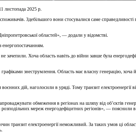
1 листопада 2025 р.
споживачів. Здебільшого вони стосувалися саме справедливості 
Дніпропетровської областей», — додали у відомстві.
 з енергопостачанням.
е зачепили. Хоча область навіть до війни завше була енергодеф
 графіками знеструмлення. Область має власну генерацію, хоча
воєнних дій, наголосили в уряді. Тому транзит електроенергії ві
апроваджувати обмеження в регіонах на шляху від об’єктів генера
о розподільних мереж енергодефіцитних регіонів», — пояснили в
ричин транзит електроенергії неможливий. За таких умов ці облас
ь.