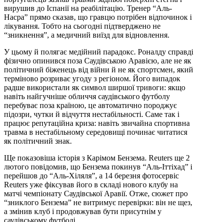
вирушив до Іспанії на реабілітацію. Тренер “Аль-
Насра” прямо сказав, що гравцю потрібен відпочинок і
лікування. Тобто на сьогодні підтверджено не
“зникнення”, а медичний виїзд для відновлення.
У цьому й полягає медійний парадокс. Роналду справді
фізично опинився поза Саудівською Аравією, але не як
політичний біженець від війни й не як спортсмен, який
терміново розриває угоду з регіоном. Його випадок
радше використали як символ ширшої тривоги: якщо
навіть найгучніше обличчя саудівського футболу
перебуває поза країною, це автоматично породжує
підозри, чутки й відчуття нестабільності. Саме так і
працює репутаційна криза: навіть звичайна спортивна
травма в нестабільному середовищі починає читатися
як політичний знак.
Ще показовіша історія з Карімом Бензема. Reuters ще 2
лютого повідомив, що Бензема покинув “Аль-Іттіхад” і
перейшов до “Аль-Хіляля”, а 14 березня фотосервіс
Reuters уже фіксував його в складі нового клубу на
матчі чемпіонату Саудівської Аравії. Отже, сюжет про
“зниклого Бензема” не витримує перевірки: він не щез,
а змінив клуб і продовжував бути присутнім у
саудівському футболі.