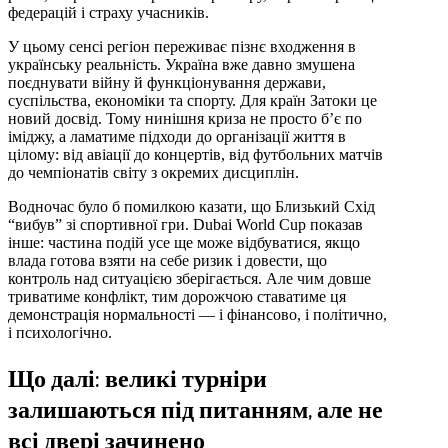
федерацій і страху учасників.
У цьому сенсі регіон переживає пізнє входження в
українську реальність. Україна вже давно змушена
поєднувати війну й функціонування держави,
суспільства, економіки та спорту. Для країн Затоки це
новий досвід. Тому нинішня криза не просто б’є по
іміджу, а ламатиме підходи до організації життя в
цілому: від авіації до концертів, від футбольних матчів
до чемпіонатів світу з окремих дисциплін.
Водночас було б помилкою казати, що Близький Схід
“вибув” зі спортивної гри. Dubai World Cup показав
інше: частина подій усе ще може відбуватися, якщо
влада готова взяти на себе ризик і довести, що
контроль над ситуацією зберігається. Але чим довше
триватиме конфлікт, тим дорожчою ставатиме ця
демонстрація нормальності — і фінансово, і політично,
і психологічно.
Що далі: великі турніри
залишаються під питанням, але не
всі двері зачинено