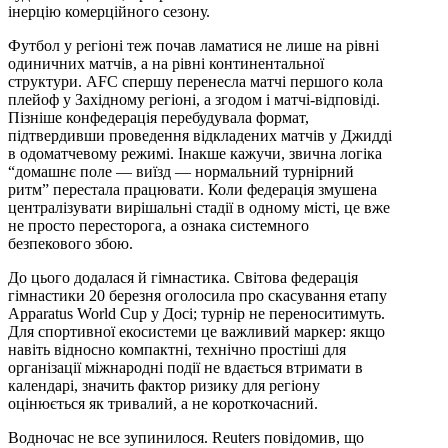
інерцію комерційного сезону.
Футбол у регіоні теж почав ламатися не лише на рівні
одиничних матчів, а на рівні континентальної
структури. AFC спершу перенесла матчі першого кола
плейоф у Західному регіоні, а згодом і матчі-відповіді.
Пізніше конфедерація перебудувала формат,
підтвердивши проведення відкладених матчів у Джидді
в одоматчевому режимі. Інакше кажучи, звична логіка
“домашнє поле — виїзд — нормальний турнірний
ритм” перестала працювати. Коли федерація змушена
централізувати вирішальні стадії в одному місті, це вже
не просто пересторога, а ознака системного
безпекового збою.
До цього додалася й гімнастика. Світова федерація
гімнастики 20 березня оголосила про скасування етапу
Apparatus World Cup у Досі; турнір не переноситимуть.
Для спортивної екосистеми це важливий маркер: якщо
навіть відносно компактні, технічно простіші для
організації міжнародні події не вдається втримати в
календарі, значить фактор ризику для регіону
оцінюється як тривалий, а не короткочасний.
Водночас не все зупинилося. Reuters повідомив, що