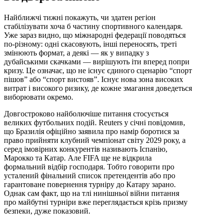
Найближчі тижні покажуть, чи здатен регіон
стабілізувати хоча б частину спортивного календаря.
Уже зараз видно, що міжнародні федерації поводяться
по-різному: одні скасовують, інші переносять, треті
змінюють формат, а деякі — як у випадку з
дубайськими скачками — вирішують іти вперед попри
кризу. Це означає, що не існує єдиного сценарію “спорт
пішов” або “спорт вистояв”. Існує нова зона високих
витрат і високого ризику, де кожне змагання доведеться
виборювати окремо.
Довгостроково найболючіше питання стосується
великих футбольних подій. Reuters у січні повідомив,
що Бразилія офіційно заявила про намір боротися за
право прийняти клубний чемпіонат світу 2029 року, а
серед імовірних конкурентів називають Іспанію,
Марокко та Катар. Але FIFA ще не відкрила
формальний відбір господаря. Тобто говорити про
усталений фінальний список претендентів або про
гарантоване повернення турніру до Катару зарано.
Однак сам факт, що на тлі нинішньої війни питання
про майбутні турніри вже переглядається крізь призму
безпеки, дуже показовий.