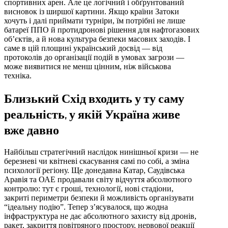
спортивних арен. Але це логічний і обґрунтований
висновок із ширшої картини. Якщо країни Затоки
хочуть і далі приймати турніри, їм потрібні не лише
батареї ППО й протидронові рішення для нафтогазових
об’єктів, а й нова культура безпеки масових заходів. І
саме в цій площині український досвід — від
протоколів до організації подій в умовах загрози —
може виявитися не менш цінним, ніж військова
техніка.
Близький Схід входить у ту саму
реальність, у якій Україна живе
вже давно
Найбільш стратегічний наслідок нинішньої кризи — не
березневі чи квітневі скасування самі по собі, а зміна
психології регіону. Ще донедавна Катар, Саудівська
Аравія та ОАЕ продавали світу відчуття абсолютного
контролю: тут є гроші, технології, нові стадіони,
закриті периметри безпеки й можливість організувати
“ідеальну подію”. Тепер з’ясувалося, що жодна
інфраструктура не дає абсолютного захисту від дронів,
ракет, закриття повітряного простору, нервової реакції