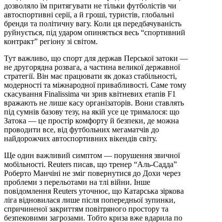
дозволяло їм притягувати не тільки футболістів чи
автоспортивні серії, а й гроші, туристів, глобальні
бренди та політичну вагу. Коли ця передбачуваність
руйнується, під ударом опиняється весь “спортивний
контракт” регіону зі світом.
Тут важливо, що спорт для держав Перської затоки —
не другорядна розвага, а частина великої державної
стратегії. Він має працювати як доказ стабільності,
модерності та міжнародної привабливості. Саме тому
скасування Finalissima чи зрив квітневих етапів F1
вражають не лише касу організаторів. Вони ставлять
під сумнів базову тезу, на якій усе це трималося: що
Затока — це простір комфорту й безпеки, де можна
проводити все, від футбольних мегаматчів до
найдорожчих автоспортивних вікендів світу.
Ще один важливий симптом — порушення звичної
мобільності. Reuters писав, що тренер “Аль-Садда”
Роберто Манчіні не зміг повернутися до Дохи через
проблеми з перельотами на тлі війни. Інше
повідомлення Reuters уточнює, що Катарська зіркова
ліга відновилася лише після попередньої зупинки,
спричиненої закриттям повітряного простору та
безпековими загрозами. Тобто криза вже вдарила по