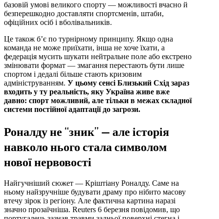
базовій умові великого спорту — можливості вчасно й
безперешкодно доставляти спортсменів, штаби,
офіційних осіб і вболівальників.
Це також б’є по турнірному принципу. Якщо одна
команда не може приїхати, інша не хоче їхати, а
федерація мусить шукати нейтральне поле або екстрено
змінювати формат — змагання перестають бути лише
спортом і дедалі більше стають кризовим
адмініструванням.
У цьому сенсі Близький Схід зараз
входить у ту реальність, яку Україна живе вже
давно: спорт можливий, але тільки в межах складної
системи постійної адаптації до загрози.
Роналду не “зник” — але історія
навколо нього стала символом
нової нервовості
Найгучніший сюжет — Кріштіану Роналду. Саме на
ньому найзручніше будувати драму про нібито масову
втечу зірок із регіону. Але фактична картина наразі
значно прозаїчніша. Reuters 6 березня повідомив, що
португалець зазнав травми задньої поверхні стегна і