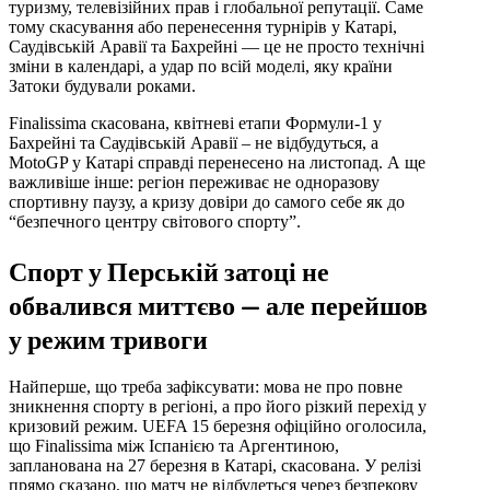
туризму, телевізійних прав і глобальної репутації. Саме
тому скасування або перенесення турнірів у Катарі,
Саудівській Аравії та Бахрейні — це не просто технічні
зміни в календарі, а удар по всій моделі, яку країни
Затоки будували роками.
Finalissima скасована, квітневі етапи Формули-1 у
Бахрейні та Саудівській Аравії – не відбудуться, а
MotoGP у Катарі справді перенесено на листопад. А ще
важливіше інше: регіон переживає не одноразову
спортивну паузу, а кризу довіри до самого себе як до
“безпечного центру світового спорту”.
Спорт у Перській затоці не
обвалився миттєво — але перейшов
у режим тривоги
Найперше, що треба зафіксувати: мова не про повне
зникнення спорту в регіоні, а про його різкий перехід у
кризовий режим. UEFA 15 березня офіційно оголосила,
що Finalissima між Іспанією та Аргентиною,
запланована на 27 березня в Катарі, скасована. У релізі
прямо сказано, що матч не відбудеться через безпекову