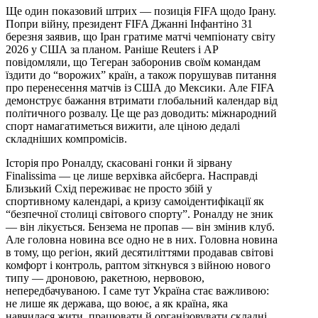
Ще один показовий штрих — позиція FIFA щодо Ірану.
Попри війну, президент FIFA Джанні Інфантіно 31
березня заявив, що Іран гратиме матчі чемпіонату світу
2026 у США за планом. Раніше Reuters і AP
повідомляли, що Тегеран заборонив своїм командам
їздити до “ворожих” країн, а також порушував питання
про перенесення матчів із США до Мексики. Але FIFA
демонструє бажання втримати глобальний календар від
політичного розвалу. Це ще раз доводить: міжнародний
спорт намагатиметься вижити, але ціною дедалі
складніших компромісів.
Історія про Роналду, скасовані гонки й зірвану
Finalissima — це лише верхівка айсберга. Насправді
Близький Схід переживає не просто збій у
спортивному календарі, а кризу самоідентифікації як
“безпечної столиці світового спорту”. Роналду не зник
— він лікується. Бензема не пропав — він змінив клуб.
Але головна новина все одно не в них. Головна новина
в тому, що регіон, який десятиліттями продавав світові
комфорт і контроль, раптом зіткнувся з війною нового
типу — дроновою, ракетною, нервовою,
непередбачуваною. І саме тут Україна стає важливою:
не лише як держава, що воює, а як країна, яка
навчилася жити, працювати й організовувати складні