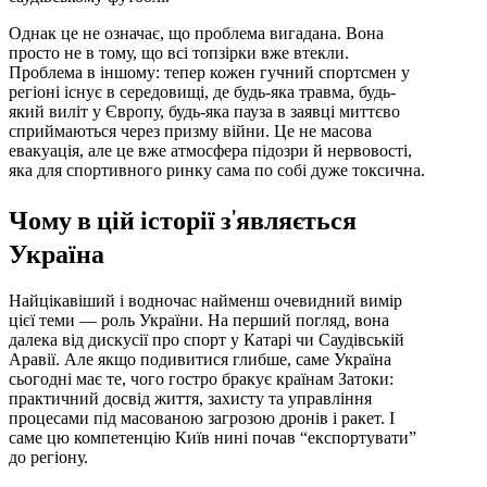
Однак це не означає, що проблема вигадана. Вона
просто не в тому, що всі топзірки вже втекли.
Проблема в іншому: тепер кожен гучний спортсмен у
регіоні існує в середовищі, де будь-яка травма, будь-
який виліт у Європу, будь-яка пауза в заявці миттєво
сприймаються через призму війни. Це не масова
евакуація, але це вже атмосфера підозри й нервовості,
яка для спортивного ринку сама по собі дуже токсична.
Чому в цій історії з’являється
Україна
Найцікавіший і водночас найменш очевидний вимір
цієї теми — роль України. На перший погляд, вона
далека від дискусії про спорт у Катарі чи Саудівській
Аравії. Але якщо подивитися глибше, саме Україна
сьогодні має те, чого гостро бракує країнам Затоки:
практичний досвід життя, захисту та управління
процесами під масованою загрозою дронів і ракет. І
саме цю компетенцію Київ нині почав “експортувати”
до регіону.