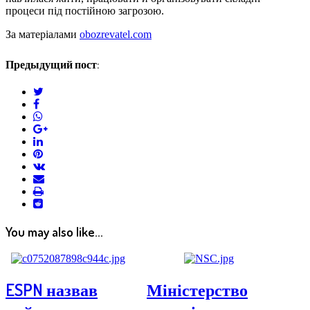
процеси під постійною загрозою.
За матеріалами
obozrevatel.com
Предыдущий пост:
twitter
facebook
whatsapp
google+
linkedin
pinterest
vkontakte
email
print
reddit
reddit
You may also like...
ESPN назвав
Міністерство