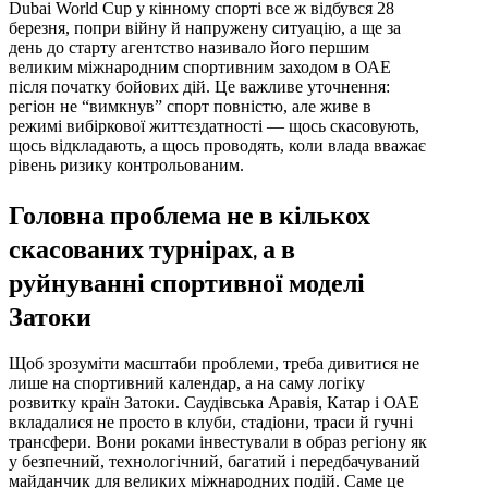
Dubai World Cup у кінному спорті все ж відбувся 28
березня, попри війну й напружену ситуацію, а ще за
день до старту агентство називало його першим
великим міжнародним спортивним заходом в ОАЕ
після початку бойових дій. Це важливе уточнення:
регіон не “вимкнув” спорт повністю, але живе в
режимі вибіркової життєздатності — щось скасовують,
щось відкладають, а щось проводять, коли влада вважає
рівень ризику контрольованим.
Головна проблема не в кількох
скасованих турнірах, а в
руйнуванні спортивної моделі
Затоки
Щоб зрозуміти масштаби проблеми, треба дивитися не
лише на спортивний календар, а на саму логіку
розвитку країн Затоки. Саудівська Аравія, Катар і ОАЕ
вкладалися не просто в клуби, стадіони, траси й гучні
трансфери. Вони роками інвестували в образ регіону як
у безпечний, технологічний, багатий і передбачуваний
майданчик для великих міжнародних подій. Саме це