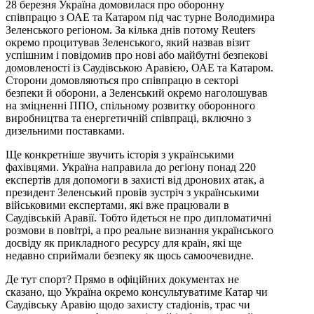
28 березня Україна домовилася про оборонну
співпрацю з ОАЕ та Катаром під час турне Володимира
Зеленського регіоном. За кілька днів потому Reuters
окремо процитував Зеленського, який назвав візит
успішним і повідомив про нові або майбутні безпекові
домовленості із Саудівською Аравією, ОАЕ та Катаром.
Сторони домовляються про співпрацю в секторі
безпеки й оборони, а Зеленський окремо наголошував
на зміцненні ППО, спільному розвитку оборонного
виробництва та енергетичній співпраці, включно з
дизельними поставками.
Ще конкретніше звучить історія з українськими
фахівцями. Україна направила до регіону понад 220
експертів для допомоги в захисті від дронових атак, а
президент Зеленський провів зустріч з українськими
військовими експертами, які вже працювали в
Саудівській Аравії. Тобто йдеться не про дипломатичні
розмови в повітрі, а про реальне визнання українського
досвіду як прикладного ресурсу для країн, які ще
недавно сприймали безпеку як щось самоочевидне.
Де тут спорт? Прямо в офіційних документах не
сказано, що Україна окремо консультуватиме Катар чи
Саудівську Аравію щодо захисту стадіонів, трас чи