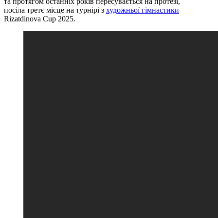
та протягом останніх років пересувається на протезі,
посіла третє місце на турнірі з
художньої гімнастики
Rizatdinova Cup 2025.