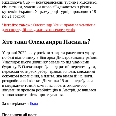
Rizatdinova Cup — всеукраїнський турнір з художньої
гімнастики, учасники якого з’їжджаються з різних
куточків України. У цьому році турнір проходив з 19
по 21 грудня.
Читайте також:
Олександр Усик: правила чемпіона
для спорту, бізнесу, життя та секрет успіх
Хто така Олександра Паскаль?
У травні 2022 року росіяни завдали ракетного удару
по базі відпочинку в Білгород-Дністровському районі.
Унаслідок цього дівчинку завалило під уламками
будинку. В Олександри був відкритий перелом руки,
переломи чотирьох ребер, травма голови, множинні
осколкові поранення, а плита, яка впала їй на ноги,
роздробила всі кістки. Дівчинка 15 днів перебувала
в медикаментозній комі і після багатомісячного
лікування провела реабілітацію в Австрії, де вчилася
заново ходити після протезування.
За матеріалами
lb.ua
Предыдущий пост: