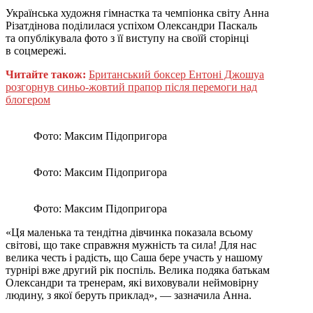
Українська художня гімнастка та чемпіонка світу Анна
Різатдінова поділилася успіхом Олександри Паскаль
та опублікувала фото з її виступу на своїй сторінці
в соцмережі.
Читайте також:
Британський боксер Ентоні Джошуа
розгорнув синьо-жовтий прапор після перемоги над
блогером
Фото: Максим Підопригора
Фото: Максим Підопригора
Фото: Максим Підопригора
«Ця маленька та тендітна дівчинка показала всьому
світові, що таке справжня мужність та сила! Для нас
велика честь і радість, що Саша бере участь у нашому
турнірі вже другий рік поспіль. Велика подяка батькам
Олександри та тренерам, які виховували неймовірну
людину, з якої беруть приклад», — зазначила Анна.