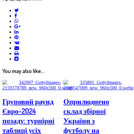
twitter
facebook
whatsapp
google+
linkedin
pinterest
vkontakte
email
print
reddit
reddit
You may also like...
Груповий раунд
Оприлюднено
Євро-2024
склад збірної
позаду: турнірні
України з
таблиці усіх
футболу на