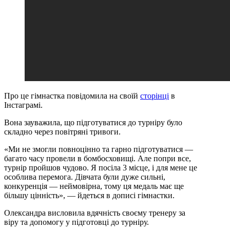
Про це гімнастка повідомила на своїй
сторінці
в
Інстаграмі.
Вона зауважила, що підготуватися до турніру було
складно через повітряні тривоги.
«Ми не змогли повноцінно та гарно підготуватися —
багато часу провели в бомбосховищі. Але попри все,
турнір пройшов чудово. Я посіла 3 місце, і для мене це
особлива перемога. Дівчата були дуже сильні,
конкуренція — неймовірна, тому ця медаль має ще
більшу цінність», — йдеться в дописі гімнастки.
Олександра висловила вдячність своєму тренеру за
віру та допомогу у підготовці до турніру.