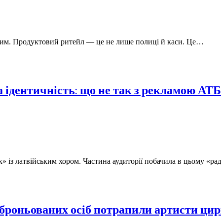
имим. Продуктовий ритейл — це не лише полиці й каси. Це…
 ідентичність: що не так з рекламою АТ
» із латвійським хором. Частина аудиторії побачила в цьому «р
 заброньованих осіб потрапили артисти цир