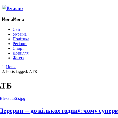
Menu
Menu
Світ
Україна
Політика
Регіони
Спорт
Дозвілля
Життя
Home
Posts tagged:
АТБ
АТБ
Перерви — до кількох годин»: чому супер