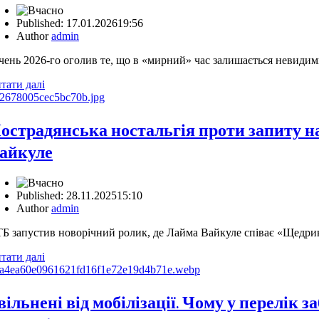
Published:
17.01.2026
19:56
Author
admin
чень 2026-го оголив те, що в «мирний» час залишається невид
тати далі
острадянська ностальгія проти запиту на
айкуле
Published:
28.11.2025
15:10
Author
admin
Б запустив новорічний ролик, де Лайма Вайкуле співає «Щедрик
тати далі
вільнені від мобілізації. Чому у перелік