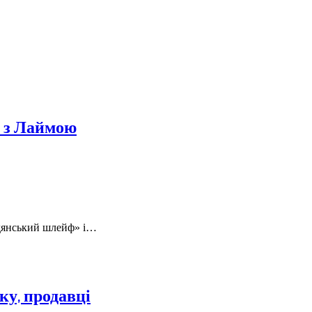
Б з Лаймою
адянський шлейф» і…
ку, продавці