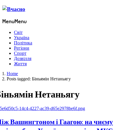
Menu
Menu
Світ
Україна
Політика
Регіони
Спорт
Дозвілля
Життя
Home
Posts tagged:
Біньямін Нетаньягу
іньямін Нетаньягу
іж Вашингтоном і Гаагою: на чиєму