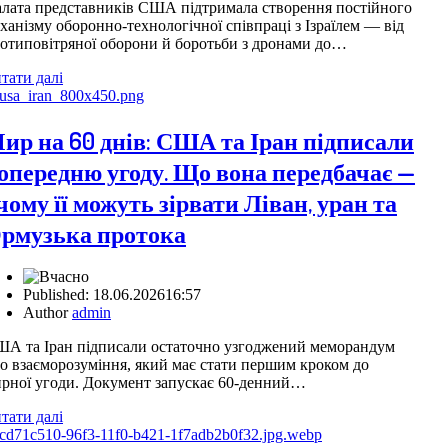
лата представників США підтримала створення постійного
ханізму оборонно-технологічної співпраці з Ізраїлем — від
отиповітряної оборони й боротьби з дронами до…
тати далі
ир на 60 днів: США та Іран підписали
опередню угоду. Що вона передбачає —
 чому її можуть зірвати Ліван, уран та
рмузька протока
Published:
18.06.2026
16:57
Author
admin
А та Іран підписали остаточно узгоджений меморандум
о взаєморозуміння, який має стати першим кроком до
рної угоди. Документ запускає 60-денний…
тати далі