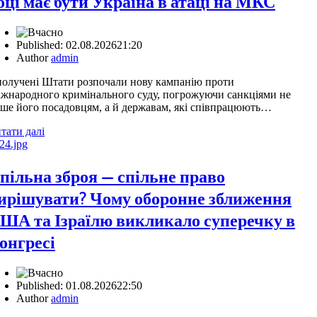
оці має бути Україна в атаці на МКС
Published:
02.08.2026
21:20
Author
admin
олучені Штати розпочали нову кампанію проти
жнародного кримінального суду, погрожуючи санкціями не
ше його посадовцям, а й державам, які співпрацюють…
тати далі
пільна зброя — спільне право
ирішувати? Чому оборонне зближення
ША та Ізраїлю викликало суперечку в
онгресі
Published:
01.08.2026
22:50
Author
admin