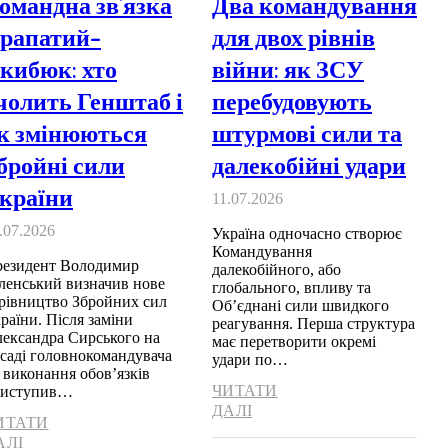
омандна зв’язка
Два командування
рапатий–
для двох рівнів
кибюк: хто
війни: як ЗСУ
чолить Генштаб і
перебудовують
к змінюються
штурмові сили та
бройні сили
далекобійні удари
країни
11.07.2026
.07.2026
Україна одночасно створює
Командування
езидент Володимир
далекобійного, або
ленський визначив нове
глобального, впливу та
рівництво Збройних сил
Об’єднані сили швидкого
раїни. Після заміни
реагування. Перша структура
ександра Сирського на
має перетворити окремі
саді головнокомандувача
удари по…
 виконання обов’язків
ЧИТАТИ
риступив…
ДАЛІ
ИТАТИ
АЛІ