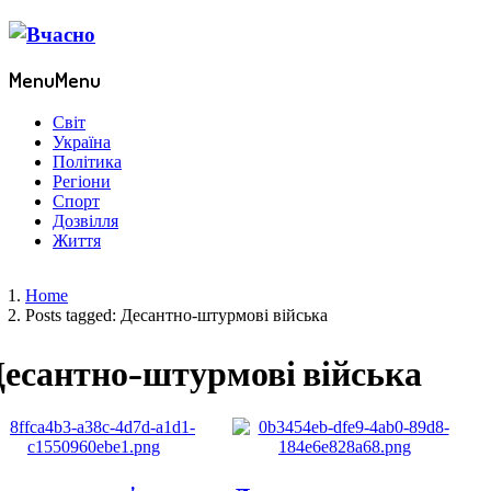
Menu
Menu
Світ
Україна
Політика
Регіони
Спорт
Дозвілля
Життя
Home
Posts tagged:
Десантно-штурмові війська
есантно-штурмові війська