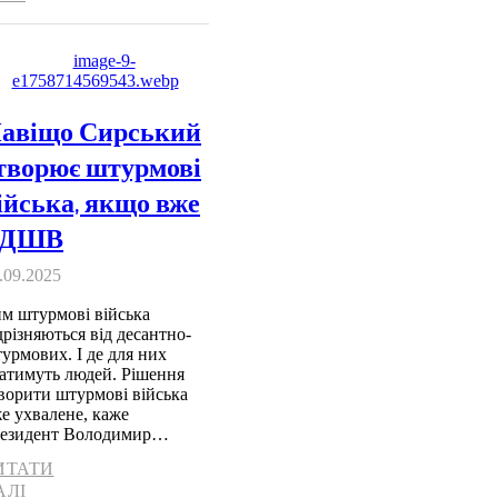
авіщо Сирський
творює штурмові
ійська, якщо вже
 ДШВ
.09.2025
м штурмові війська
дрізняються від десантно-
урмових. І де для них
атимуть людей. Рішення
ворити штурмові війська
е ухвалене, каже
езидент Володимир…
ИТАТИ
АЛІ