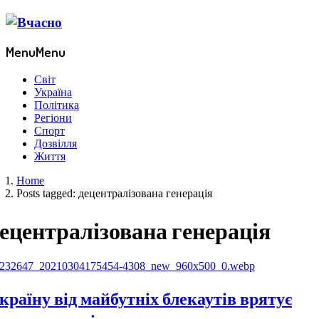
Menu
Menu
Світ
Україна
Політика
Регіони
Спорт
Дозвілля
Життя
Home
Posts tagged:
децентралізована генерація
ецентралізована генерація
країну від майбутніх блекаутів врятує