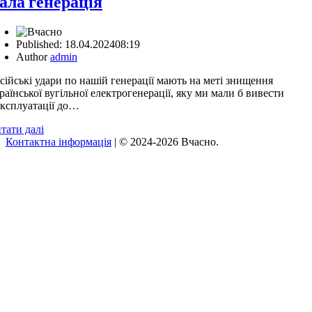
ала генерація
Published:
18.04.2024
08:19
Author
admin
сійські удари по нашій генерації мають на меті знищення
раїнської вугільної електрогенерації, яку ми мали б вивести
експлуатації до…
тати далі
Контактна інформація
| © 2024-2026 Вчасно.
Вверх