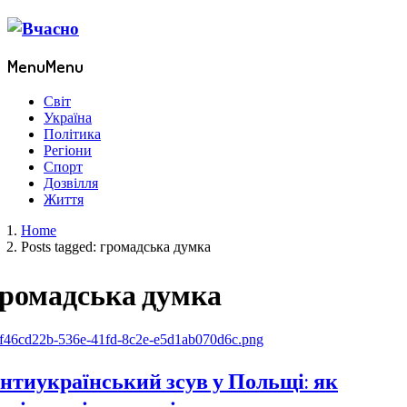
Menu
Menu
Світ
Україна
Політика
Регіони
Спорт
Дозвілля
Життя
Home
Posts tagged:
громадська думка
ромадська думка
нтиукраїнський зсув у Польщі: як