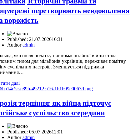
олітика, історичні травми та
оцмережі перетворюють невдоволення
а ворожість
Published:
21.07.2026
16:31
Author
admin
льща, яка після початку повномасштабної війни стала
ловним тилом для мільйонів українців, переживає помітну
іну суспільних настроїв. Зменшується підтримка
риймання…
тати далі
розія терпіння: як війна підточує
осійське суспільство зсередини
Published:
05.07.2026
12:01
Author
admin