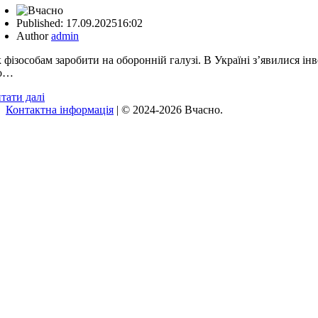
Published:
17.09.2025
16:02
Author
admin
 фізособам заробити на оборонній галузі. В Україні з’явилися і
о…
тати далі
Контактна інформація
| © 2024-2026 Вчасно.
Вверх