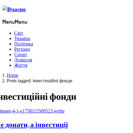
Menu
Menu
Світ
Україна
Політика
Регіони
Спорт
Дозвілля
Життя
Home
Posts tagged:
інвестиційні фонди
нвестиційні фонди
е донати, а інвестиції