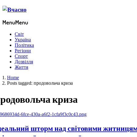
Menu
Menu
Світ
Україна
Політика
Регіони
Спорт
Дозвілля
Життя
Home
Posts tagged:
продовольча криза
родовольча криза
деальний шторм над світовими житницями