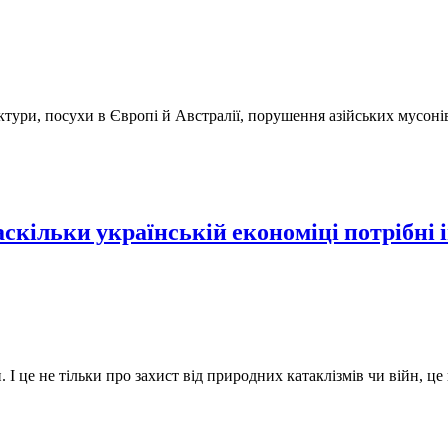
тури, посухи в Європі й Австралії, порушення азійських мусонів
Наскільки українській економіці потрібні 
І це не тільки про захист від природних катаклізмів чи війн, ц