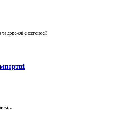
 та дорожчі енергоносії
імпортні
е нові…