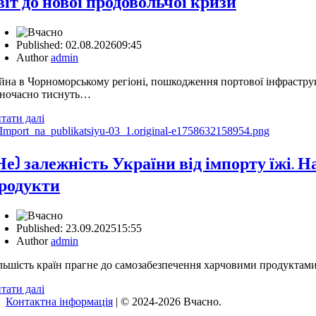
віт до нової продовольчої кризи
Published:
02.08.2026
09:45
Author
admin
йна в Чорноморському регіоні, пошкодження портової інфраструк
ночасно тиснуть…
тати далі
Не) залежність України від імпорту їжі. 
родукти
Published:
23.09.2025
15:55
Author
admin
льшість країн прагне до самозабезпечення харчовими продуктами. 
тати далі
Контактна інформація
| © 2024-2026 Вчасно.
Вверх