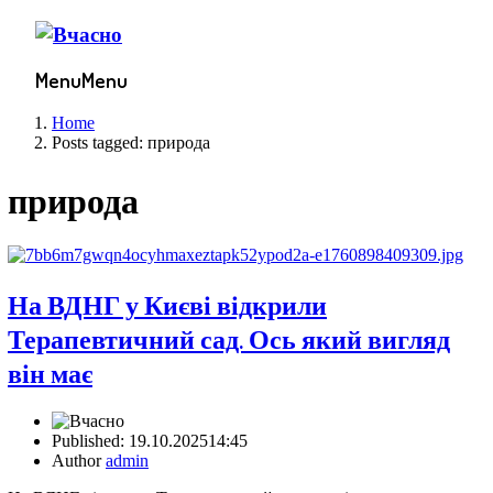
Menu
Menu
Home
Posts tagged:
природа
природа
На ВДНГ у Києві відкрили
Терапевтичний сад. Ось який вигляд
він має
Published:
19.10.2025
14:45
Author
admin