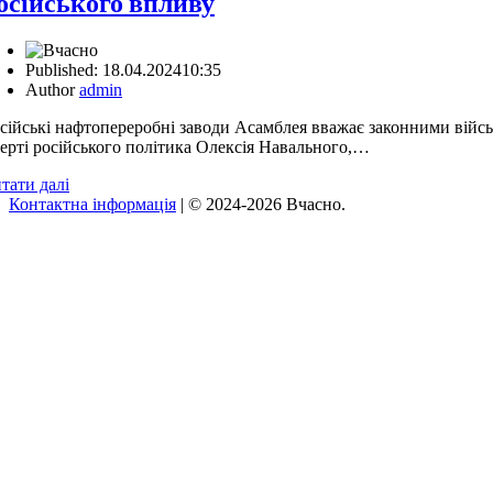
осійського впливу
Published:
18.04.2024
10:35
Author
admin
сійські нафтопереробні заводи Асамблея вважає законними вій
ерті російського політика Олексія Навального,…
тати далі
Контактна інформація
| © 2024-2026 Вчасно.
Вверх