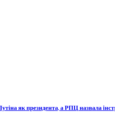
утіна як президента, а РПЦ назвала інс