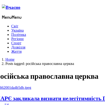
Menu
Menu
Світ
Україна
Політика
Регіони
Спорт
Дозвілля
Життя
Home
Posts tagged:
російська православна церква
осійська православна церква
АРЄ закликала визнати нелегітимність П