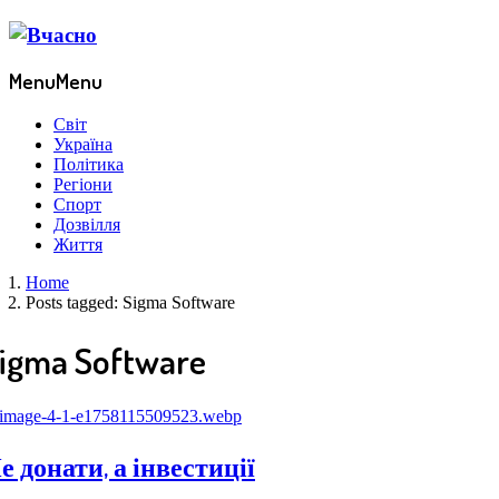
Menu
Menu
Світ
Україна
Політика
Регіони
Спорт
Дозвілля
Життя
Home
Posts tagged:
Sigma Software
igma Software
е донати, а інвестиції