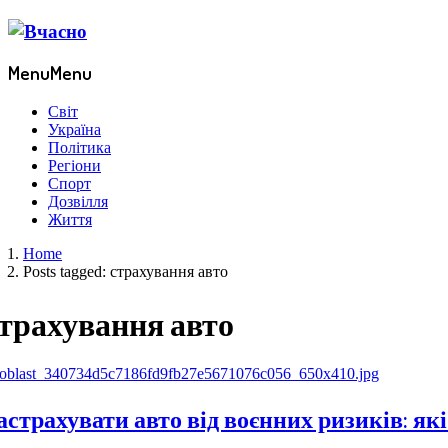
Menu
Menu
Світ
Україна
Політика
Регіони
Спорт
Дозвілля
Життя
Home
Posts tagged:
страхування авто
трахування авто
астрахувати авто від воєнних ризиків: я