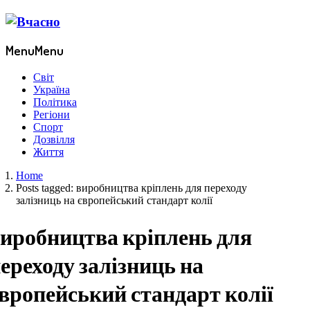
Menu
Menu
Світ
Україна
Політика
Регіони
Спорт
Дозвілля
Життя
Home
Posts tagged:
виробництва кріплень для переходу
залізниць на європейський стандарт колії
иробництва кріплень для
ереходу залізниць на
вропейський стандарт колії