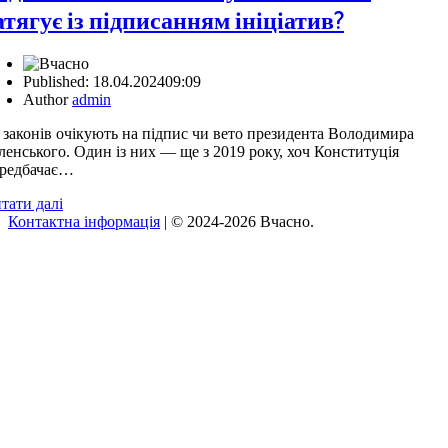
атягує із підписанням ініціатив?
Published:
18.04.2024
09:09
Author
admin
 законів очікують на підпис чи вето президента Володимира
ленського. Один із них — ще з 2019 року, хоч Конституція
редбачає…
тати далі
Контактна інформація
| © 2024-2026 Вчасно.
Вверх