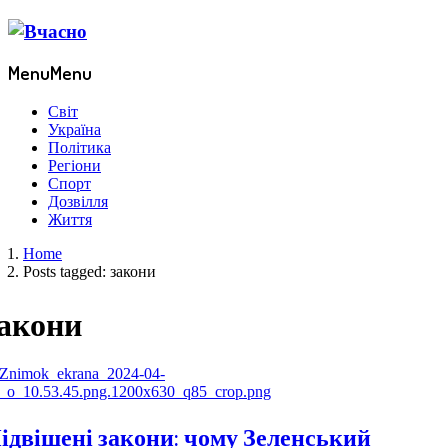
Menu
Menu
Світ
Україна
Політика
Регіони
Спорт
Дозвілля
Життя
Home
Posts tagged:
закони
акони
ідвішені закони: чому Зеленський