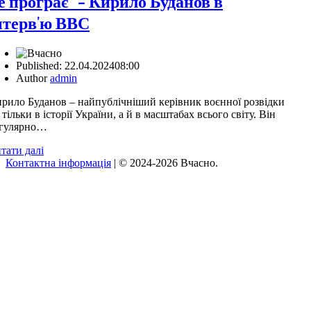
е програє” – Кирило Буданов в
нтерв’ю ВВС
Published:
22.04.2024
08:00
Author
admin
рило Буданов – найпублічніший керівник воєнної розвідки
 тільки в історії України, а й в масштабах всього світу. Він
гулярно…
тати далі
Контактна інформація
| © 2024-2026 Вчасно.
Вверх