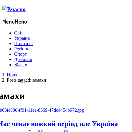
Menu
Menu
Світ
Україна
Політика
Регіони
Спорт
Дозвілля
Життя
Home
Posts tagged:
замахи
амахи
Нас чекає важкий період, але Україна