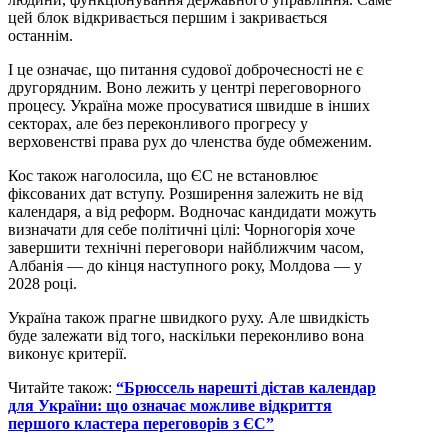
цей блок відкривається першим і закривається
останнім.
І це означає, що питання судової доброчесності не є
другорядним. Воно лежить у центрі переговорного
процесу. Україна може просуватися швидше в інших
секторах, але без переконливого прогресу у
верховенстві права рух до членства буде обмеженим.
Кос також наголосила, що ЄС не встановлює
фіксованих дат вступу. Розширення залежить не від
календаря, а від реформ. Водночас кандидати можуть
визначати для себе політичні цілі: Чорногорія хоче
завершити технічні переговори найближчим часом,
Албанія — до кінця наступного року, Молдова — у
2028 році.
Україна також прагне швидкого руху. Але швидкість
буде залежати від того, наскільки переконливо вона
виконує критерії.
Читайте також:
“Брюссель нарешті дістав календар
для України: що означає можливе відкриття
першого кластера переговорів з ЄС”