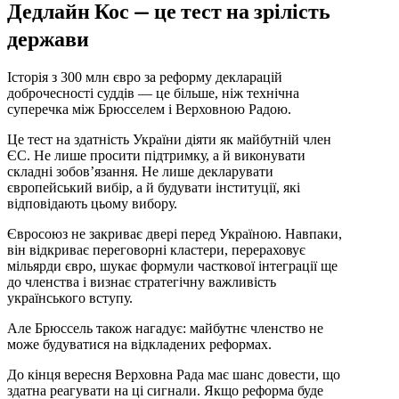
Дедлайн Кос — це тест на зрілість
держави
Історія з 300 млн євро за реформу декларацій
доброчесності суддів — це більше, ніж технічна
суперечка між Брюсселем і Верховною Радою.
Це тест на здатність України діяти як майбутній член
ЄС. Не лише просити підтримку, а й виконувати
складні зобов’язання. Не лише декларувати
європейський вибір, а й будувати інституції, які
відповідають цьому вибору.
Євросоюз не закриває двері перед Україною. Навпаки,
він відкриває переговорні кластери, перераховує
мільярди євро, шукає формули часткової інтеграції ще
до членства і визнає стратегічну важливість
українського вступу.
Але Брюссель також нагадує: майбутнє членство не
може будуватися на відкладених реформах.
До кінця вересня Верховна Рада має шанс довести, що
здатна реагувати на ці сигнали. Якщо реформа буде