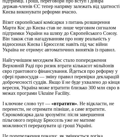
підтримці. Гроші, переговори про вступ і довіра
держав-членів ЄС тепер напряму залежать від здатності
Києва виконувати реформи вчасно.
Візит європейської комісарки з питань розширення
Марти Кос до Києва став не лише черговим сигналом
підтримки України на шляху до Європейського Союзу.
Він також став нагадуванням про нову реальність у
відносинах Києва і Брюсселя: навіть під час війни
Україна не отримує автоматичних винятків із правил.
Найгучнішим меседжем Кос стало попередження
Верховній Раді про ризик втрати кількасот мільйонів
євро грантового фінансування. Йдеться про реформу у
сфері правосуддя — зміну правил перевірки декларацій
доброчесності суддів. Якщо її не буде ухвалено до кінця
вересня, Україна може втратити близько 300 млн євро в
межах програми Ukraine Facility.
І ключове слово тут —
«втратити»
. Не відкласти, не
перенести, не отримати пізніше, а саме втратити.
Єврокомісарка дала зрозуміти: після завершення
пільгового періоду Брюссель уже не матиме
можливості перерахувати ці гроші Україні.
Це попередження показує, як змінюється логіка