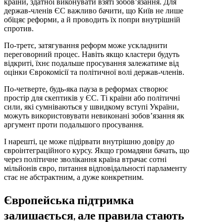
країни, здатної виконувати взяті зобов’язання. Для
держав-членів ЄС важливо бачити, що Київ не лише
обіцяє реформи, а й проводить їх попри внутрішній
спротив.
По-третє, затягування реформ може ускладнити
переговорний процес. Навіть якщо кластери будуть
відкриті, їхнє подальше просування залежатиме від
оцінки Єврокомісії та політичної волі держав-членів.
По-четверте, будь-яка пауза в реформах створює
простір для скептиків у ЄС. Ті країни або політичні
сили, які сумніваються у швидкому вступі України,
можуть використовувати невиконані зобов’язання як
аргумент проти подальшого просування.
І нарешті, це може підірвати внутрішню довіру до
євроінтеграційного курсу. Якщо громадяни бачать, що
через політичне зволікання країна втрачає сотні
мільйонів євро, питання відповідальності парламенту
стає не абстрактним, а дуже конкретним.
Європейська підтримка
залишається, але правила стають