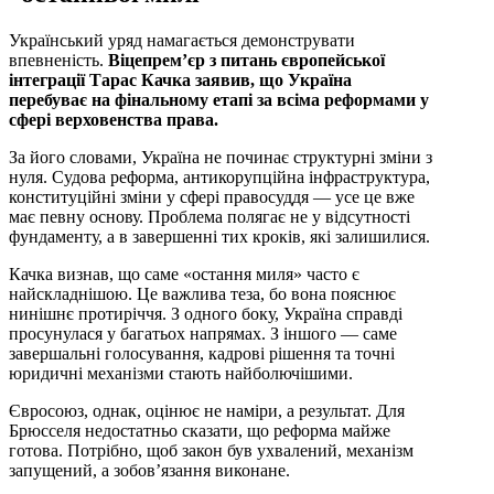
Український уряд намагається демонструвати
впевненість.
Віцепрем’єр з питань європейської
інтеграції Тарас Качка заявив, що Україна
перебуває на фінальному етапі за всіма реформами у
сфері верховенства права.
За його словами, Україна не починає структурні зміни з
нуля. Судова реформа, антикорупційна інфраструктура,
конституційні зміни у сфері правосуддя — усе це вже
має певну основу. Проблема полягає не у відсутності
фундаменту, а в завершенні тих кроків, які залишилися.
Качка визнав, що саме «остання миля» часто є
найскладнішою. Це важлива теза, бо вона пояснює
нинішнє протиріччя. З одного боку, Україна справді
просунулася у багатьох напрямах. З іншого — саме
завершальні голосування, кадрові рішення та точні
юридичні механізми стають найболючішими.
Євросоюз, однак, оцінює не наміри, а результат. Для
Брюсселя недостатньо сказати, що реформа майже
готова. Потрібно, щоб закон був ухвалений, механізм
запущений, а зобов’язання виконане.