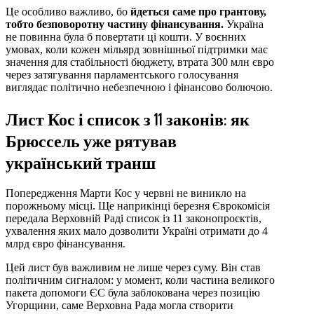
Це особливо важливо, бо
йдеться саме про грантову,
тобто безповоротну частину фінансування.
Україна
не повинна була б повертати ці кошти. У воєнних
умовах, коли кожен мільярд зовнішньої підтримки має
значення для стабільності бюджету, втрата 300 млн євро
через затягування парламентського голосування
виглядає політично небезпечною і фінансово болючою.
Лист Кос і список з 11 законів: як
Брюссель уже рятував
український транш
Попередження Марти Кос у червні не виникло на
порожньому місці. Ще наприкінці березня Єврокомісія
передала Верховній Раді список із 11 законопроєктів,
ухвалення яких мало дозволити Україні отримати до 4
млрд євро фінансування.
Цей лист був важливим не лише через суму. Він став
політичним сигналом: у момент, коли частина великого
пакета допомоги ЄС була заблокована через позицію
Угорщини, саме Верховна Рада могла створити