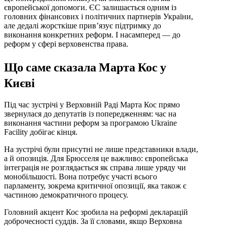
європейської допомоги. ЄС залишається одним із
головних фінансових і політичних партнерів України,
але дедалі жорсткіше прив’язує підтримку до
виконання конкретних реформ. І насамперед — до
реформ у сфері верховенства права.
Що саме сказала Марта Кос у
Києві
Під час зустрічі у Верховній Раді Марта Кос прямо
звернулася до депутатів із попередженням: час на
виконання частини реформ за програмою Ukraine
Facility добігає кінця.
На зустрічі були присутні не лише представники влади,
а й опозиція. Для Брюсселя це важливо: європейська
інтеграція не розглядається як справа лише уряду чи
монобільшості. Вона потребує участі всього
парламенту, зокрема критичної опозиції, яка також є
частиною демократичного процесу.
Головний акцент Кос зробила на реформі декларацій
доброчесності суддів. За її словами, якщо Верховна