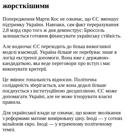
жорсткішими
Попередження Марти Кос не означає, що ЄС зменшує
підтримку України. Навпаки, сам факт перерахування
2,8 млрд євро того ж дня демонструє: Брюссель
залишається готовим фінансувати українську стійкість.
Але водночас ЄС переходить до більш вимогливої
моделі взаємодії. Україна більше не перебуває лише в
логіці екстреної допомоги. Вона вже є державою-
кандидаткою, яка веде переговори про вступ і має
виконувати критерії.
Це змінює тональність відносин. Політична
солідарність зберігається, але вона дедалі більше
поєднується з інституційною дисципліною. ЄС може
допомагати Україні, але не може ігнорувати власні
правила.
Для української влади це означає, що кожне зволікання
з реформами матиме вимірювану ціну. Іноді — у сотнях
мільйонів євро. Іноді — у втраченому політичному
темпі.