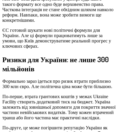
такого формату все одно буде верховенство права.
Часткова інтеграція не стане обхідним шляхом навколо
реформ. Навпаки, вона може зробити вимоги ще
конкретнішими.
ЄС готовий шукати нові політичні формули для
України. Але ці формули працюватимуть лише за
умови, що Київ демонструватиме реальний прогрес у
ключових сферах.
Ризики для України: не лише 300
мільйонів
Формально зараз ідеться про ризик втрати приблизно
300 млн євро. Але політична ціна може бути більшою.
По-перше, втрата грантових коштів у межах Ukraine
Facility створить додатковий тиск на бюджет. Україна
залежить від зовнішньої допомоги для покриття значної
частини невійськових видатків. Тому кожен втрачений
транш або його частина має практичні наслідки.
По-друге, це може погіршити репутацію України як