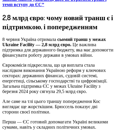
темп вступу до ЄС”
2,8 млрд євро: чому новий транш є і
підтримкою, і попередженням
8 червня Україна отримала
сьомий транш у межах
Ukraine Facility — 2,8 млрд євро.
Це важлива
підтримка для державного бюджету, яка має допомогти
фінансувати роботу держави в умовах війни.
Єврокомісія підкреслила, що ця виплата стала
наслідком виконання Україною реформ у ключових
секторах: державних фінансах, судовій системі,
енергетиці, сільському господарстві та цифровізації.
Загальна підтримка ЄС у межах Ukraine Facility з
березня 2024 року сягнула 29,5 млрд євро.
Але саме на тлі цього траншу попередження Кос
виглядає ще жорсткішим. Брюссель показує дві
сторони своєї політики.
Перша — ЄС готовий допомагати Україні великими
сумами, навіть у складних політичних умовах.