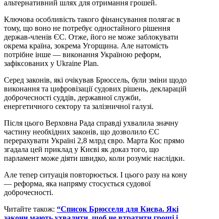
альтернативний шлях для отримання грошей.
Ключова особливість такого фінансування полягає в
тому, що воно не потребує одностайного рішення
держав-членів ЄС. Отже, його не може заблокувати
окрема країна, зокрема Угорщина. Але натомість
потрібне інше — виконання Україною реформ,
зафіксованих у Ukraine Plan.
Серед законів, які очікував Брюссель, були зміни щодо
виконання та цифровізації судових рішень, декларацій
доброчесності суддів, державної служби,
енергетичного сектору та залізничної галузі.
Після цього Верховна Рада справді ухвалила значну
частину необхідних законів, що дозволило ЄС
перерахувати Україні 2,8 млрд євро. Марта Кос прямо
згадала цей приклад у Києві як доказ того, що
парламент може діяти швидко, коли розуміє наслідки.
Але тепер ситуація повторюється. І цього разу на кону
— реформа, яка напряму стосується судової
доброчесності.
Читайте також:
“Список Брюсселя для Києва. Які
закони мають ухвалити, щоб не втратити гроші і