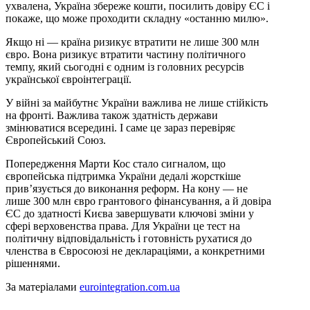
ухвалена, Україна збереже кошти, посилить довіру ЄС і
покаже, що може проходити складну «останню милю».
Якщо ні — країна ризикує втратити не лише 300 млн
євро. Вона ризикує втратити частину політичного
темпу, який сьогодні є одним із головних ресурсів
української євроінтеграції.
У війні за майбутнє України важлива не лише стійкість
на фронті. Важлива також здатність держави
змінюватися всередині. І саме це зараз перевіряє
Європейський Союз.
Попередження Марти Кос стало сигналом, що
європейська підтримка України дедалі жорсткіше
прив’язується до виконання реформ. На кону — не
лише 300 млн євро грантового фінансування, а й довіра
ЄС до здатності Києва завершувати ключові зміни у
сфері верховенства права. Для України це тест на
політичну відповідальність і готовність рухатися до
членства в Євросоюзі не деклараціями, а конкретними
рішеннями.
За матеріалами
eurointegration.com.ua