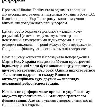
Програма Ukraine Facility стала одним із головних
фінансових інструментів підтримки України з боку ЄС.
Її логіка проста: Україна отримує кошти за умови
виконання погодженого плану реформ.
Це не просто бюджетна допомога у класичному
розумінні. Це механізм, у якому кожен транш
пов’язаний із конкретними індикаторами. Якщо
реформа виконана — гроші можуть бути перераховані.
Якщо ні — фінансування опиняється під загрозою.
Саме в цьому контексті й прозвучало попередження
Марти Кос.
Україна має два найбільш прострочені
індикатори, які мали бути виконані ще у першому-
другому кварталах 2025 року. Один із них стосується
збільшення кадрового складу Вищого
антикорупційного суду, другий — перегляду
декларацій доброчесності суддів.
Кожна з цих реформ може принести українському
бюджету приблизно по 300 млн євро грантового
фінансування.
Але затягування створює ризик, що ці
гроші просто «згорять».