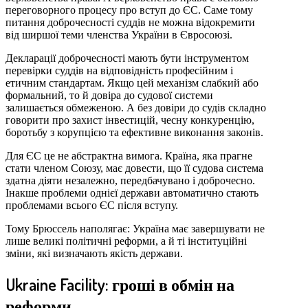
переговорного процесу про вступ до ЄС. Саме тому
питання доброчесності суддів не можна відокремити
від ширшої теми членства України в Євросоюзі.
Декларації доброчесності мають бути інструментом
перевірки суддів на відповідність професійним і
етичним стандартам. Якщо цей механізм слабкий або
формальний, то й довіра до судової системи
залишається обмеженою. А без довіри до судів складно
говорити про захист інвестицій, чесну конкуренцію,
боротьбу з корупцією та ефективне виконання законів.
Для ЄС це не абстрактна вимога. Країна, яка прагне
стати членом Союзу, має довести, що її судова система
здатна діяти незалежно, передбачувано і доброчесно.
Інакше проблеми однієї держави автоматично стають
проблемами всього ЄС після вступу.
Тому Брюссель наполягає: Україна має завершувати не
лише великі політичні реформи, а й ті інституційні
зміни, які визначають якість держави.
Ukraine Facility: гроші в обмін на
реформи