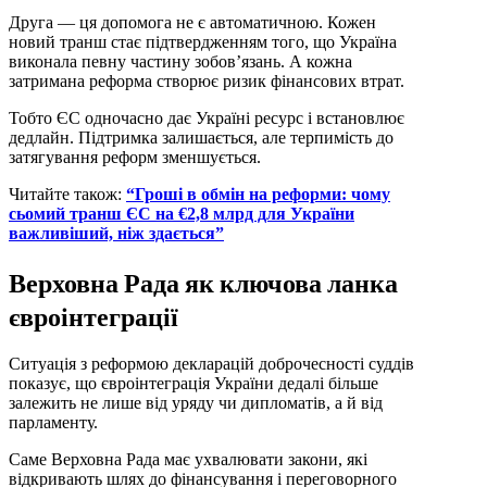
Друга — ця допомога не є автоматичною. Кожен
новий транш стає підтвердженням того, що Україна
виконала певну частину зобов’язань. А кожна
затримана реформа створює ризик фінансових втрат.
Тобто ЄС одночасно дає Україні ресурс і встановлює
дедлайн. Підтримка залишається, але терпимість до
затягування реформ зменшується.
Читайте також:
“Гроші в обмін на реформи: чому
сьомий транш ЄС на €2,8 млрд для України
важливіший, ніж здається”
Верховна Рада як ключова ланка
євроінтеграції
Ситуація з реформою декларацій доброчесності суддів
показує, що євроінтеграція України дедалі більше
залежить не лише від уряду чи дипломатів, а й від
парламенту.
Саме Верховна Рада має ухвалювати закони, які
відкривають шлях до фінансування і переговорного