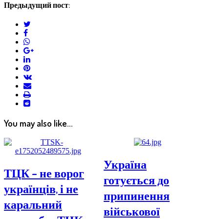
Предыдущий пост:
twitter
facebook
whatsapp
google+
linkedin
pinterest
vkontakte
email
print
reddit
reddit
You may also like...
Україна
ТЦК – не ворог
готується до
українців, і не
припинення
каральний
військової