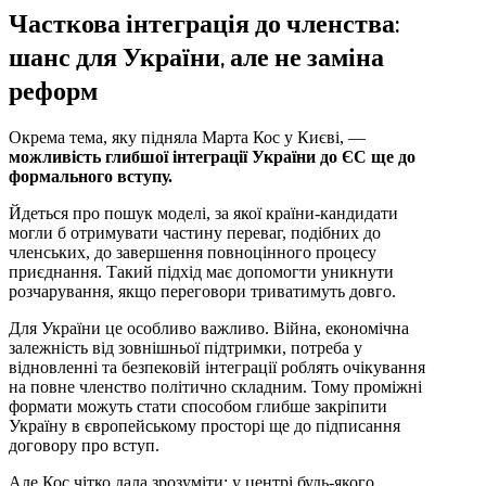
Часткова інтеграція до членства:
шанс для України, але не заміна
реформ
Окрема тема, яку підняла Марта Кос у Києві, —
можливість глибшої інтеграції України до ЄС ще до
формального вступу.
Йдеться про пошук моделі, за якої країни-кандидати
могли б отримувати частину переваг, подібних до
членських, до завершення повноцінного процесу
приєднання. Такий підхід має допомогти уникнути
розчарування, якщо переговори триватимуть довго.
Для України це особливо важливо. Війна, економічна
залежність від зовнішньої підтримки, потреба у
відновленні та безпековій інтеграції роблять очікування
на повне членство політично складним. Тому проміжні
формати можуть стати способом глибше закріпити
Україну в європейському просторі ще до підписання
договору про вступ.
Але Кос чітко дала зрозуміти: у центрі будь-якого