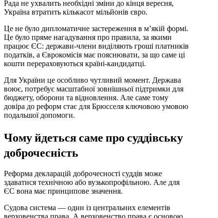
Рада не ухвалить необхідні зміни до кінця вересня,
Україна втратить кількасот мільйонів євро.
Це не було дипломатичне застереження в м’якій формі.
Це було пряме нагадування про правила, за якими
працює ЄС: держави-члени виділяють гроші платників
податків, а Єврокомісія має пояснювати, за що саме ці
кошти перераховуються країні-кандидатці.
Для України це особливо чутливий момент. Держава
воює, потребує масштабної зовнішньої підтримки для
бюджету, оборони та відновлення. Але саме тому
довіра до реформ стає для Брюсселя ключовою умовою
подальшої допомоги.
Чому йдеться саме про суддівську
доброчесність
Реформа декларацій доброчесності суддів може
здаватися технічною або вузькопрофільною. Але для
ЄС вона має принципове значення.
Судова система — один із центральних елементів
верховенства права. А верховенство права є основою