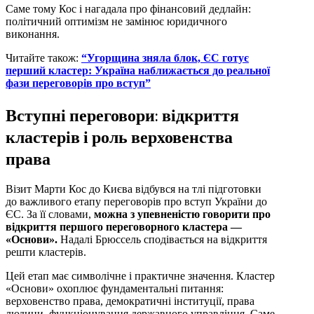
Саме тому Кос і нагадала про фінансовий дедлайн:
політичний оптимізм не замінює юридичного
виконання.
Читайте також:
“Угорщина зняла блок, ЄС готує
перший кластер: Україна наближається до реальної
фази переговорів про вступ”
Вступні переговори: відкриття
кластерів і роль верховенства
права
Візит Марти Кос до Києва відбувся на тлі підготовки
до важливого етапу переговорів про вступ України до
ЄС. За її словами,
можна з упевненістю говорити про
відкриття першого переговорного кластера —
«Основи».
Надалі Брюссель сподівається на відкриття
решти кластерів.
Цей етап має символічне і практичне значення. Кластер
«Основи» охоплює фундаментальні питання:
верховенство права, демократичні інституції, права
людини, функціонування державного управління. Саме