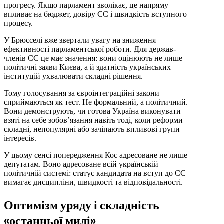
прогресу. Якщо парламент зволікає, це напряму
впливає на бюджет, довіру ЄС і швидкість вступного
процесу.
У Брюсселі вже звертали увагу на зниження
ефективності парламентської роботи. Для держав-
членів ЄС це має значення: вони оцінюють не лише
політичні заяви Києва, а й здатність українських
інституцій ухвалювати складні рішення.
Тому голосування за євроінтеграційні закони
сприймаються як тест. Не формальний, а політичний.
Вони демонструють, чи готова Україна виконувати
взяті на себе зобов’язання навіть тоді, коли реформи
складні, непопулярні або зачіпають впливові групи
інтересів.
У цьому сенсі попередження Кос адресоване не лише
депутатам. Воно адресоване всій українській
політичній системі: статус кандидата на вступ до ЄС
вимагає дисципліни, швидкості та відповідальності.
Оптимізм уряду і складність
«останньої милі»