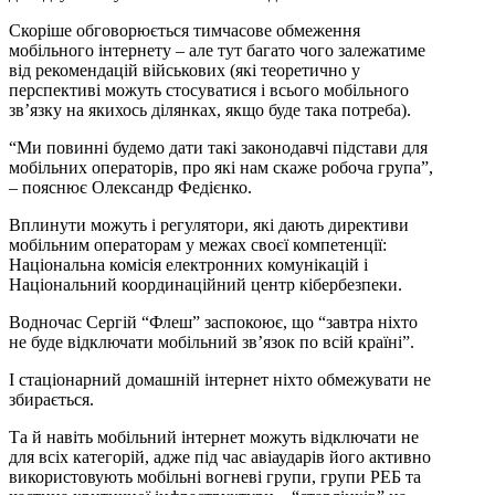
Скоріше обговорюється тимчасове обмеження
мобільного інтернету – але тут багато чого залежатиме
від рекомендацій військових (які теоретично у
перспективі можуть стосуватися і всього мобільного
зв’язку на якихось ділянках, якщо буде така потреба).
“Ми повинні будемо дати такі законодавчі підстави для
мобільних операторів, про які нам скаже робоча група”,
– пояснює Олександр Федієнко.
Вплинути можуть і регулятори, які дають директиви
мобільним операторам у межах своєї компетенції:
Національна комісія електронних комунікацій і
Національний координаційний центр кібербезпеки.
Водночас Сергій “Флеш” заспокоює, що “завтра ніхто
не буде відключати мобільний зв’язок по всій країні”.
І стаціонарний домашній інтернет ніхто обмежувати не
збирається.
Та й навіть мобільний інтернет можуть відключати не
для всіх категорій, адже під час авіаударів його активно
використовують мобільні вогневі групи, групи РЕБ та