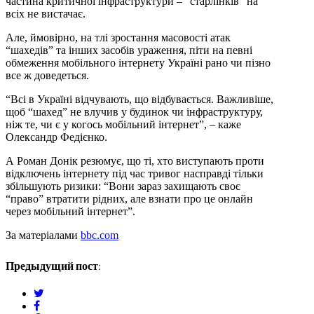
частина критичної інфраструктури – “старлінків” на
всіх не вистачає.
Але, ймовірно, на тлі зростання масовості атак
“шахедів” та інших засобів ураження, піти на певні
обмеження мобільного інтернету Україні рано чи пізно
все ж доведеться.
“Всі в Україні відчувають, що відбувається. Важливіше,
щоб “шахед” не влучив у будинок чи інфраструктуру,
ніж те, чи є у когось мобільний інтернет”, – каже
Олександр Федієнко.
А Роман Донік резюмує, що ті, хто виступають проти
відключень інтернету під час тривог насправді тільки
збільшують ризики: “Вони зараз захищають своє
“право” втратити рідних, але взнати про це онлайн
через мобільний інтернет”.
За матеріалами
bbc.com
Предыдущий пост:
twitter
facebook