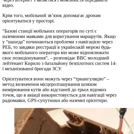
відео.
Крім того, мобільний зв’язок допомагає дронам
орієнтуватися у просторі.
“Базові станції мобільних операторів по суті є
наземними маяками для коригування маршрутів. Якщо
у “шахеда” починаються проблеми з навігацією через
РЕБ, то завдяки реєстрації в українській мережі будь-
якого мобільного оператора він може відновлювати
своє позиціонування”, – розповідає BBC молодший
лейтенант Кирило з батальйону безпілотних систем 14-
ї механізованої бригади ЗСУ.
Орієнтуватися вони можуть через “триангуляцію” –
метод визначення місцерозташування шляхом
вимірювання кутів або відстаней до трьох відомих
точок, що в авіації використовується для навігації через
радіомаяки, GPS-супутники або наземні орієнтири.