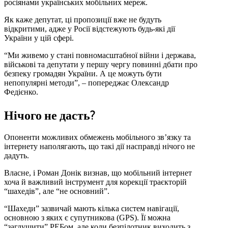
росіянами українських мобільних мереж.
Як каже депутат, ці пропозиції вже не будуть
відкритими, адже у Росії відстежують будь-які дії
України у цій сфері.
“Ми живемо у стані повномасштабної війни і держава,
військові та депутати у першу чергу повинні дбати про
безпеку громадян України. А це можуть бути
непопулярні методи”, – попереджає Олександр
Федієнко.
Нічого не дасть?
Опоненти можливих обмежень мобільного зв’язку та
інтернету наполягають, що такі дії насправді нічого не
дадуть.
Власне, і Роман Донік визнав, що мобільний інтернет
хоча й важливий інструмент для корекції траєкторій
“шахедів”, але “не основний”.
“Шахеди” зазвичай мають кілька систем навігації,
основною з яких є супутникова (GPS). Її можна
“заглушити” РЕБом, але коли безпілотник виходить з