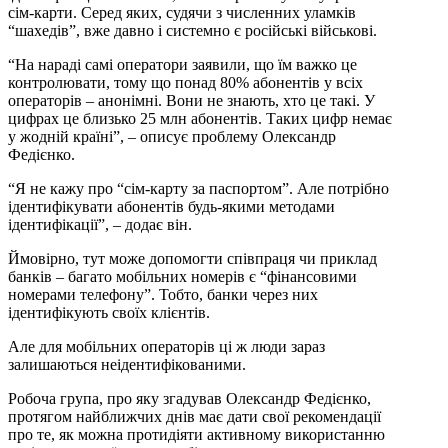
сім-карти. Серед яких, судячи з численних уламків
“шахедів”, вже давно і системно є російські військові.
“На нараді самі оператори заявили, що їм важко це
контролювати, тому що понад 80% абонентів у всіх
операторів – анонімні. Вони не знають, хто це такі. У
цифрах це близько 25 млн абонентів. Таких цифр немає
у жодній країні”, – описує проблему Олександр
Федієнко.
“Я не кажу про “сім-карту за паспортом”. Але потрібно
ідентифікувати абонентів будь-якими методами
ідентифікації”, – додає він.
Ймовірно, тут може допомогти співпраця чи приклад
банків – багато мобільних номерів є “фінансовими
номерами телефону”. Тобто, банки через них
ідентифікують своїх клієнтів.
Але для мобільних операторів ці ж люди зараз
залишаються неідентифікованими.
Робоча група, про яку згадував Олександр Федієнко,
протягом найближчих днів має дати свої рекомендації
про те, як можна протидіяти активному використанню