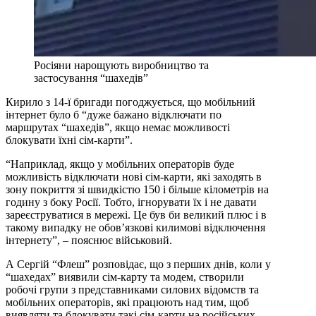
Росіяни нарощують виробництво та
застосування “шахедів”
Кирило з 14-ї бригади погоджується, що мобільний
інтернет було б “дуже бажано відключати по
маршрутах “шахедів”, якщо немає можливості
блокувати їхні сім-карти”.
“Наприклад, якщо у мобільних операторів буде
можливість відключати нові сім-карти, які заходять в
зону покриття зі швидкістю 150 і більше кілометрів на
годину з боку Росії. Тобто, ігнорувати їх і не давати
зареєструватися в мережі. Це був би великий плюс і в
такому випадку не обов’язкові килимові відключення
інтернету”, – пояснює військовий.
А Сергій “Флеш” розповідає, що з перших днів, коли у
“шахедах” виявили сім-карту та модем, створили
робочі групи з представниками силових відомств та
мобільних операторів, які працюють над тим, щоб
виявляти та блокувати такі сім-карти на російських