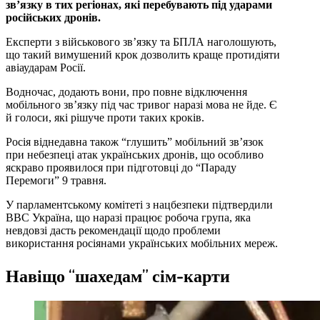
зв’язку в тих регіонах, які перебувають під ударами
російських дронів.
Експерти з військового зв’язку та БПЛА наголошують,
що такий вимушений крок дозволить краще протидіяти
авіаударам Росії.
Водночас, додають вони, про повне відключення
мобільного зв’язку під час тривог наразі мова не йде. Є
й голоси, які рішуче проти таких кроків.
Росія віднедавна також “глушить” мобільний зв’язок
при небезпеці атак українських дронів, що особливо
яскраво проявилося при підготовці до “Параду
Перемоги” 9 травня.
У парламентському комітеті з нацбезпеки підтвердили
BBC Україна, що наразі працює робоча група, яка
невдовзі дасть рекомендації щодо проблеми
використання росіянами українських мобільних мереж.
Навіщо “шахедам” сім-карти