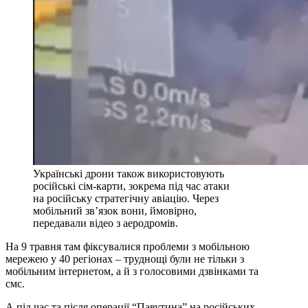
Українські дрони також використовують
російські сім-карти, зокрема під час атаки
на російську стратегічну авіацію. Через
мобільний зв’язок вони, ймовірно,
передавали відео з аеродромів.
На 9 травня там фіксувалися проблеми з мобільною
мережею у 40 регіонах – труднощі були не тільки з
мобільним інтернетом, а й з голосовими дзвінками та
смс.
А під час та після операції “Павутина” на російських