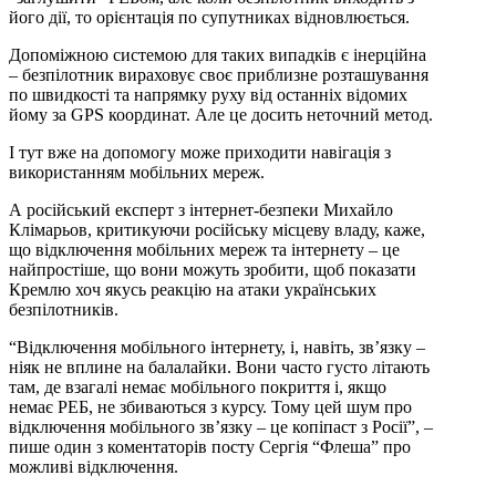
його дії, то орієнтація по супутниках відновлюється.
Допоміжною системою для таких випадків є інерційна
– безпілотник вираховує своє приблизне розташування
по швидкості та напрямку руху від останніх відомих
йому за GPS координат. Але це досить неточний метод.
І тут вже на допомогу може приходити навігація з
використанням мобільних мереж.
А російський експерт з інтернет-безпеки Михайло
Клімарьов, критикуючи російську місцеву владу, каже,
що відключення мобільних мереж та інтернету – це
найпростіше, що вони можуть зробити, щоб показати
Кремлю хоч якусь реакцію на атаки українських
безпілотників.
“Відключення мобільного інтернету, і, навіть, зв’язку –
ніяк не вплине на балалайки. Вони часто густо літають
там, де взагалі немає мобільного покриття і, якщо
немає РЕБ, не збиваються з курсу. Тому цей шум про
відключення мобільного зв’язку – це копіпаст з Росії”, –
пише один з коментаторів посту Сергія “Флеша” про
можливі відключення.