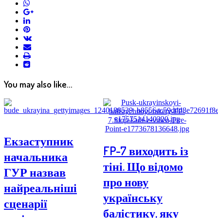
whatsapp
google+
linkedin
pinterest
vkontakte
email
print
reddit
reddit
You may also like...
Екзаступник
FP-7 виходить із
начальника
тіні. Що відомо
ГУР назвав
про нову
найреальніші
українську
сценарії
балістику, яку