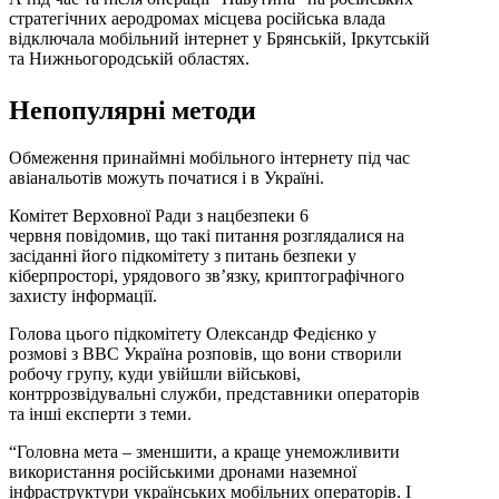
стратегічних аеродромах місцева російська влада
відключала мобільний інтернет у Брянській, Іркутській
та Нижньогородській областях.
Непопулярні методи
Обмеження принаймні мобільного інтернету під час
авіанальотів можуть початися і в Україні.
Комітет Верховної Ради з нацбезпеки 6
червня повідомив, що такі питання розглядалися на
засіданні його підкомітету з питань безпеки у
кіберпросторі, урядового зв’язку, криптографічного
захисту інформації.
Голова цього підкомітету Олександр Федієнко у
розмові з ВВС Україна розповів, що вони створили
робочу групу, куди увійшли військові,
контррозвідувальні служби, представники операторів
та інші експерти з теми.
“Головна мета – зменшити, а краще унеможливити
використання російськими дронами наземної
інфраструктури українських мобільних операторів. І