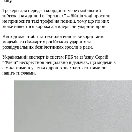
року.
Трекери для передачі координат через мобільний
зв’язок знаходили і в “орланах” – бійців тоді просили
не приносити такі трофеї на позиції, тому що по них
може навестися ворожа артилерія чи ударний дрон.
Відтоді масштаби та технологічність використання
модемів та сім-карт у російських ударних та
розвідувальних безпілотниках зросли в рази.
Український експерт із систем РЕБ та зв’язку Сергій
“Флеш” Бескрестнов нещодавно відзначав, що модеми з
сім-картами в уламках дронів знаходять сотнями чи
навіть тисячами.