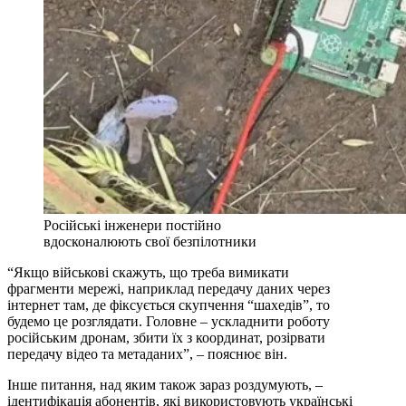
Російські інженери постійно
вдосконалюють свої безпілотники
“Якщо військові скажуть, що треба вимикати
фрагменти мережі, наприклад передачу даних через
інтернет там, де фіксується скупчення “шахедів”, то
будемо це розглядати. Головне – ускладнити роботу
російським дронам, збити їх з координат, розірвати
передачу відео та метаданих”, – пояснює він.
Інше питання, над яким також зараз роздумують, –
ідентифікація абонентів, які використовують українські