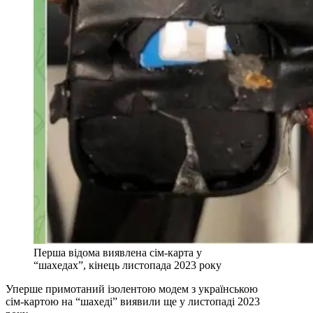
Перша відома виявлена сім-карта у
“шахедах”, кінець листопада 2023 року
Уперше примотаний ізолентою модем з українською
сім-картою на “шахеді” виявили ще у листопаді 2023