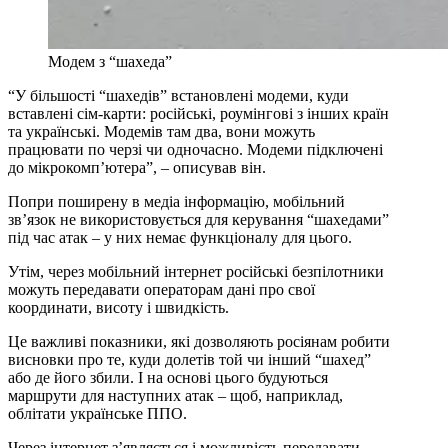
Модем з “шахеда”
“У більшості “шахедів” встановлені модеми, куди
вставлені сім-карти: російські, роумінгові з інших країн
та українські. Модемів там два, вони можуть
працювати по черзі чи одночасно. Модеми підключені
до мікрокомп’ютера”, – описував він.
Попри поширену в медіа інформацію, мобільний
зв’язок не використовується для керування “шахедами”
під час атак – у них немає функціоналу для цього.
Утім, через мобільний інтернет російські безпілотники
можуть передавати операторам дані про свої
координати, висоту і швидкість.
Це важливі показники, які дозволяють росіянам робити
висновки про те, куди долетів той чи інший “шахед”
або де його збили. І на основі цього будуються
маршрути для наступних атак – щоб, наприклад,
облітати українське ППО.
Через інтернет з’являється і можливість передавати