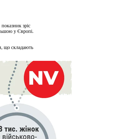
й показник зріс
ільшою у Європі.
и, що складають