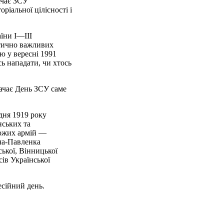
ачає ЗСУ
ріальної цілісності і
аїни I—III
итично важливих
ю у вересні 1991
сь нападати, чи хтось
начає День ЗСУ саме
удня 1919 року
нських та
рожих армій —
ча-Павленка
ської, Вінницької
ів Української
есійний день.