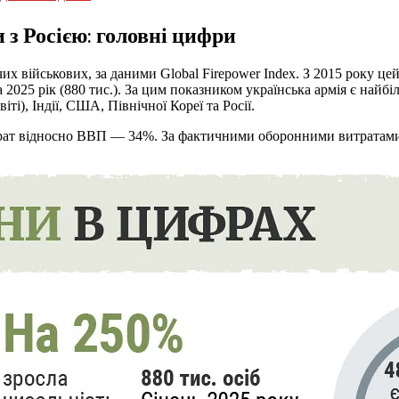
и з Росією: головні цифри
чих військових, за даними Global Firepower Index. З 2015 року це
 2025 рік (880 тис.). За цим показником українська армія є найб
ті), Індії, США, Північної Кореї та Росії.
итрат відносно ВВП — 34%. За фактичними оборонними витратам