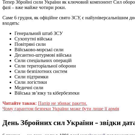
Тепер Збройні сили України як ключовий компонент Сил оборони
фазі – вже майже чотири роки.
Саме 6 грудня, як офіційне свято ЗСУ, є найуніверсальнішим дне
входять:
Генеральний штаб ЗСУ
Сухопутні війська
Повітряні сили
Військово-морські сили
Десантно-штурмові війська
Сили спеціальних операцій
Сили територіальної оборони
Сили безпілотних систем
Сили підтримки
Сили логістики
Медичні сили
Війська зв’язку та кібербезпеки
Читайте також
:
Папір не збиває ракети.
Чому гарантом безпеки України може бути лише її армія
День Збройних сил України – звідки дат