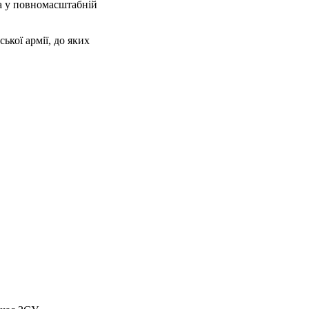
 а у повномасштабній
ької армії, до яких