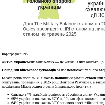
Інфографіка: NV
48 тис. українських військових
— це жінки. З них близько 5,5
Понад 280 військовослужбовців
за час повномасштабного вто
Багато років поспіль ЗСУ мають
найвищий рівень схвалення
опитувань, проведених у 2025 році Центром Разумкова, а тако
досліджень Міжнародного республіканського інституту:
близько 94% українців довіряють Збройним силам України
69% українців вважають ЗСУ найбільш ефективною інсти
64% українців вважають ЗСУ основою своєї стійкості під 