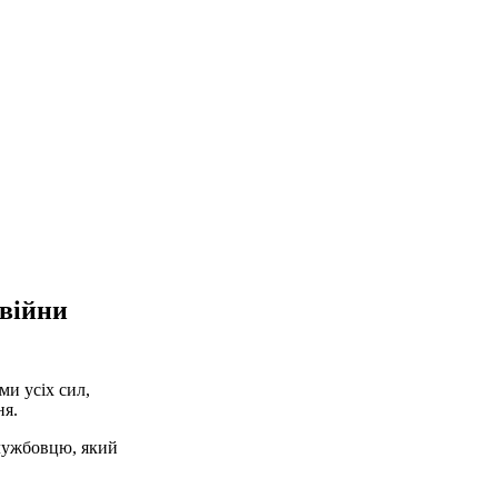
 війни
и усіх сил,
ня.
службовцю, який