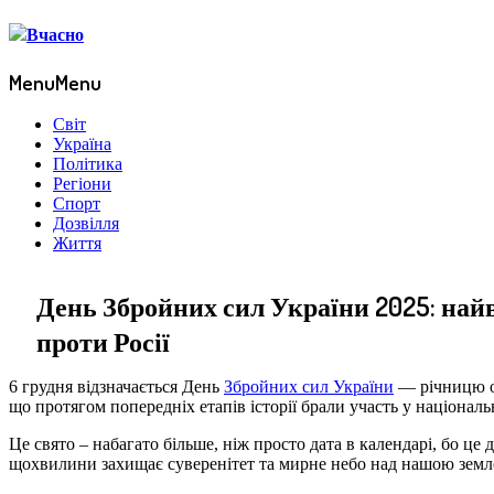
Menu
Menu
Світ
Україна
Політика
Регіони
Спорт
Дозвілля
Життя
День Збройних сил України 2025: най
проти Росії
6 грудня відзначається День
Збройних сил України
— річницю оф
що протягом попередніх етапів історії брали участь у націонал
Це свято – набагато більше, ніж просто дата в календарі, бо ц
щохвилини захищає суверенітет та мирне небо над нашою земл