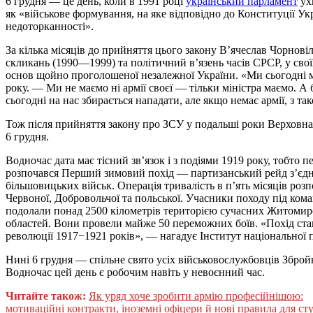
6 грудня — це день, коли в 1991 році
український парламент
ух
як «військове формування, на яке відповідно до Конституції Укра
недоторканності».
За кілька місяців до прийняття цього закону В’ячеслав Чорнові
скликань (1990—1999) та політичний в’язень часів СРСР, у сво
основ щойно проголошеної незалежної України. «Ми сьогодні м
року. — Ми не маємо ні армії своєї — тільки міністра маємо. А 
сьогодні на нас збирається нападати, але якщо немає армії, з т
Тож після прийняття закону про ЗСУ у подальші роки Верховна Р
6 грудня.
Водночас дата має тісний зв’язок і з подіями 1919 року, тобто 
розпочався Перший зимовий похід — партизанський рейд з’єдна
більшовицьких військ. Операція тривалість в п’ять місяців роз
Червоної, Добровольчої та польської. Учасники походу під к
подолали понад 2500 кілометрів територією сучасних Житомирськ
областей. Вони провели майже 50 переможних боїв. «Похід став
революції 1917−1921 років», — нагадує Інститут національної п
Нині 6 грудня — спільне свято усіх військовослужбовців Зброй
Водночас цей день є робочим навіть у невоєнний час.
Читайте також:
Як уряд хоче зробити армію професійнішою:
мотиваційні контракти, іноземні офіцери й нові правила для ст