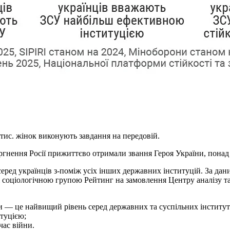
 тис. жінок виконують завдання на передовій.
ргнення Росії прижиттєво отримали звання Героя України, пона
серед українців з-поміж усіх інших державних інституцій. За дан
ж соціологічною групою Рейтинг на замовлення Центру аналізу т
 — це найвищий рівень серед державних та суспільних інститут
туцією;
час війни.