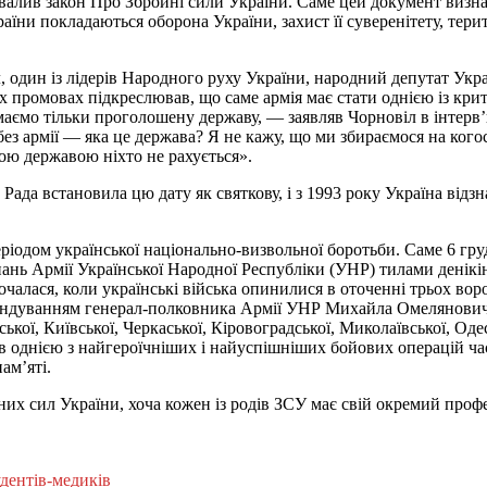
валив закон Про Збройні сили України. Саме цей документ визн
їни покладаються оборона України, захист її суверенітету, терито
л, один із лідерів Народного руху України, народний депутат Укр
їх промовах підкреслював, що саме армія має стати однією із кр
аємо тільки проголошену державу, — заявляв Чорновіл в інтерв’
без армії — яка це держава? Я не кажу, що ми збираємося на кого
акою державою ніхто не рахується».
ада встановила цю дату як святкову, і з 1993 року Україна відз
періодом української національно-визвольної боротьби. Саме 6 гр
нь Армії Української Народної Республіки (УНР) тилами денікі
почалася, коли українські війська опинилися в оточенні трьох во
омандуванням генерал-полковника Армії УНР Михайла Омелянови
ої, Київської, Черкаської, Кіровоградської, Миколаївської, Оде
 однією з найгероїчніших і найуспішніших бойових операцій час
ам’яті.
них сил України, хоча кожен із родів ЗСУ має свій окремий проф
удентів-медиків