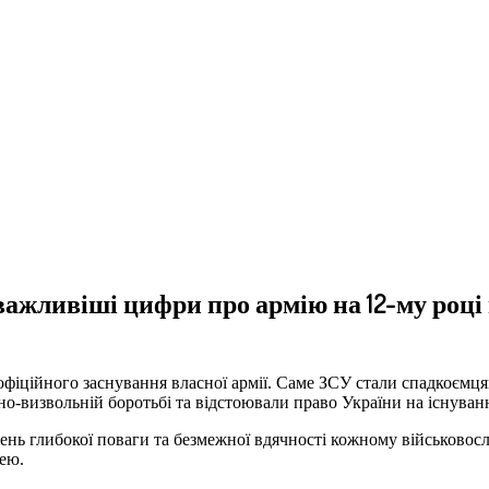
важливіші цифри про армію на 12-му році
іційного заснування власної армії. Саме ЗСУ стали спадкоємцям
ьно-визвольній боротьбі та відстоювали право України на існуван
е день глибокої поваги та безмежної вдячності кожному військово
ею.