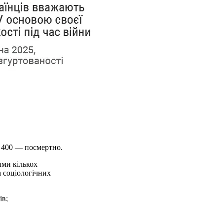
д 400 — посмертно.
ими кількох
а соціологічних
ів;