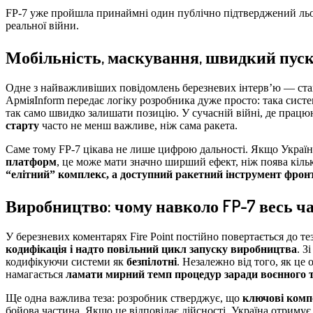
FP-7 уже пройшла принаймні один публічно підтверджений льот
реальної війни.
Мобільність, маскування, швидкий пуск
Одне з найважливіших повідомлень березневих інтерв’ю — став
АрміяInform передає логіку розробника дуже просто: така сист
так само швидко залишати позицію. У сучасній війні, де працю
старту
часто не менш важливе, ніж сама ракета.
Саме тому FP-7 цікава не лише цифрою дальності. Якщо Україна
платформ
, це може мати значно ширший ефект, ніж поява кіль
“елітний” комплекс, а доступний ракетний інструмент фрон
Виробництво: чому навколо FP-7 весь ча
У березневих коментарях Fire Point постійно повертається до т
кодифікація і надто повільний цикл запуску виробництва
. З
кодифікуючи системи як
безпілотні
. Незалежно від того, як це
намагається
ламати мирний темп процедур заради воєнного 
Ще одна важлива теза: розробник стверджує, що
ключові комп
бойова частина. Якщо це відповідає дійсності, Україна отриму