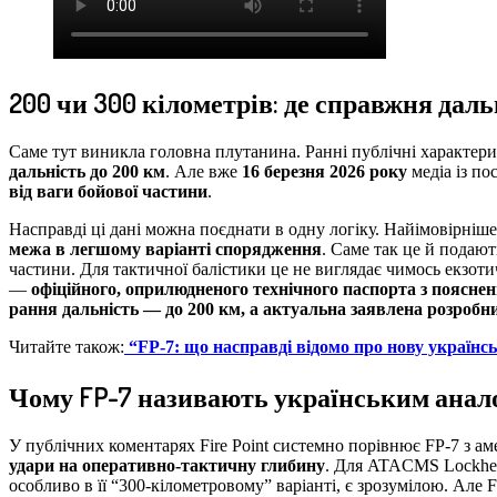
200 чи 300 кілометрів: де справжня даль
Саме тут виникла головна плутанина. Ранні публічні характери
дальність до 200 км
. Але вже
16 березня 2026 року
медіа із п
від ваги бойової частини
.
Насправді ці дані можна поєднати в одну логіку. Найімовірніш
межа в легшому варіанті спорядження
. Саме так це й подают
частини. Для тактичної балістики це не виглядає чимось екзот
—
офіційного, оприлюдненого технічного паспорта з поясненн
рання дальність — до 200 км, а актуальна заявлена розробн
Читайте також:
“FP-7: що насправді відомо про нову українсь
Чому FP-7 називають українським анал
У публічних коментарях Fire Point системно порівнює FP-7 з 
удари на оперативно-тактичну глибину
. Для ATACMS Lockhee
особливо в її “300-кілометровому” варіанті, є зрозумілою. Ал