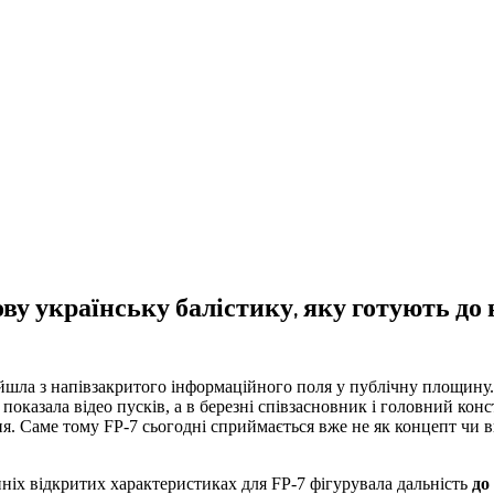
нову українську балістику, яку готують до
ейшла з напівзакритого інформаційного поля у публічну площину.
показала відео пусків, а в березні співзасновник і головний кон
я. Саме тому FP-7 сьогодні сприймається вже не як концепт чи в
нніх відкритих характеристиках для FP-7 фігурувала дальність
до