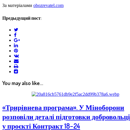
За матеріалами
obozrevatel.com
Предыдущий пост:
twitter
facebook
google+
linkedin
pinterest
vkontakte
email
print
reddit
reddit
You may also like...
«Трирівнева програма». У Міноборони
розповіли деталі підготовки добровольц
у проєкті Контракт 18−24