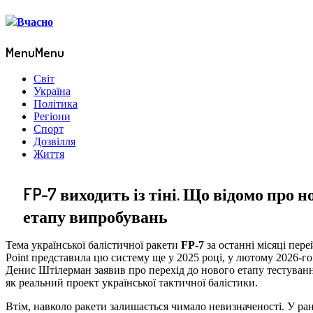
Menu
Menu
Світ
Україна
Політика
Регіони
Спорт
Дозвілля
Життя
FP-7 виходить із тіні. Що відомо про 
етапу випробувань
Тема української балістичної ракети
FP-7
за останні місяці пер
Point представила цю систему ще у 2025 році, у лютому 2026-го 
Денис Штілерман заявив про перехід до нового етапу тестуванн
як реальний проект української тактичної балістики.
Втім, навколо ракети залишається чимало невизначеності. У ра