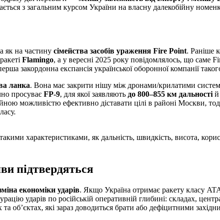
гається з загальним курсом України на власну далекобійну номенк
 а як на частину
сімейства засобів ураження Fire Point
. Раніше 
 ракеті
Flamingo
, а у вересні 2025 року повідомлялось, що саме Fi
ерша закордонна експансія української оборонної компанії таког
ва ланка
. Вона має закрити нішу між дронами/крилатими систе
ічно просуває
FP-9
, для якої заявляють
до 800–855 км дальності
й
ійною можливістю ефективно діставати цілі в районі Москви, тод
ласу.
 такими характеристиками, як дальність, швидкість, висота, кори
яви підтвердяться
зміна економіки ударів
. Якщо Україна отримає ракету класу AT
рацію ударів по російській оперативній глибині: складах, центр
та об’єктах, які зараз доводиться брати або дефіцитними західн