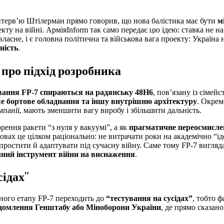
інтерв’ю Штілерман прямо говорив, що нова балістика має бути
м
кту на війні. АрміяInform так само передає цю ідею: ставка не на
 власне, і є головна політична та військова вага проекту: Україна
ність
.
ь про підхід розробника
вання FP-7 спираються на радянську 48Н6
, пов’язану із сімей
ше бортове обладнання та іншу внутрішню архітектуру
. Окрем
омпанії, мають зменшити вагу виробу і збільшити дальність.
рення ракети “з нуля у вакуумі”, а як
прагматичне переосмисле
овах це цілком раціонально: не витрачати роки на академічно “ід
ростити й адаптувати під сучасну війну. Саме тому FP-7 вигляд
чний інструмент війни на виснаження
.
сідах”
ного етапу FP-7 переходить до
“тестування на сусідах”
, тобто 
ідомлення Генштабу або Міноборони України
, де прямо сказан