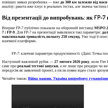
новіших заявах розробника — вже
до 300 км залежно від маси
аналізу: ракета вже існує в реальних тестах, але значна частина
Від презентації до випробувань: як FP-7
Вперше FP-7 публічно показали на оборонній виставці
MSPO 2
7
і
FP-9
. Для FP-7 на презентації заявлялися такі параметри:
дал
максимальна тривалість польоту 250 секунд
. Уже тоді її опи
наземної платформи.
FP-7: ключові параметри продуктивності. (Дані: Точка по
Наступний важливий рубіж —
27 лютого 2026 року
, коли Fir
саме про
реальні тестові запуски
, а не лише про рендери чи в
передусім як заявлений проект, а після появи відео стало зроз
Читайте також:
Війна машин. Україна випробовує гуманоїдн