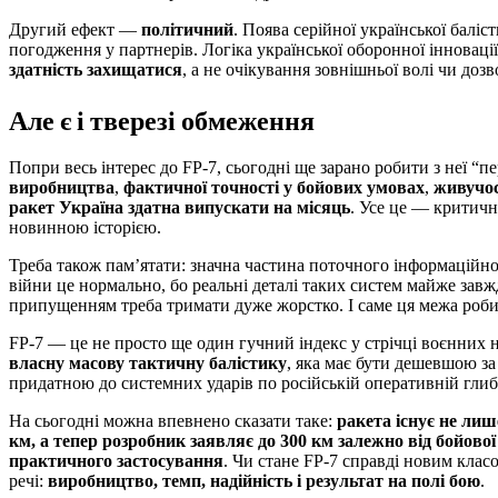
Другий ефект —
політичний
. Поява серійної української баліс
погодження у партнерів. Логіка української оборонної інноваці
здатність захищатися
, а не очікування зовнішньої волі чи доз
Але є і тверезі обмеження
Попри весь інтерес до FP-7, сьогодні ще зарано робити з неї 
виробництва
,
фактичної точності у бойових умовах
,
живучос
ракет Україна здатна випускати на місяць
. Усе це — критичн
новинною історією.
Треба також пам’ятати: значна частина поточного інформаційн
війни це нормально, бо реальні деталі таких систем майже зав
припущенням треба тримати дуже жорстко. І саме ця межа роби
FP-7 — це не просто ще один гучний індекс у стрічці воєнних 
власну масову тактичну балістику
, яка має бути дешевшою за
придатною до системних ударів по російській оперативній глиб
На сьогодні можна впевнено сказати таке:
ракета існує не лиш
км, а тепер розробник заявляє до 300 км залежно від бойово
практичного застосування
. Чи стане FP-7 справді новим клас
речі:
виробництво, темп, надійність і результат на полі бою
.