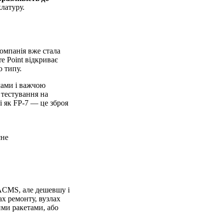
латуру.
компанія вже стала
re Point відкриває
о типу.
мами і важчою
 тестування на
і як FP-7 — це зброя
сне
ACMS, але дешевшу і
ах ремонту, вузлах
ими ракетами, або