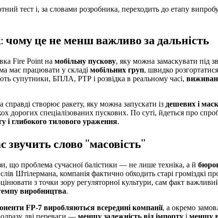
ний тест і, за словами розробника, переходить до етапу випроб
: чому це не менш важливо за дальність
ка Fire Point на
мобільну пускову
, яку можна замаскувати під з
ема має працювати у складі
мобільних груп
, швидко розгортатися
ють супутники, БПЛА, РТР і розвідка в реальному часі,
виживанн
 справді створює ракету, яку можна запускати із
дешевих і мас
кох дорогих спеціалізованих пускових. По суті, йдеться про спр
ту і глибокого тилового ураження
.
с звучить слово “масовість”
ези, що проблема сучасної балістики — не лише техніка, а й
бюрок
і слів Штілермана, компанія фактично обходить старі громіздкі п
 оцінювати з точки зору регуляторної культури, сам факт важлив
темпу виробництва
.
оненти FP-7 виробляються всередині компанії
, а окремо замо
є одразу дві переваги —
меншу залежність від імпорту
і
меншу в