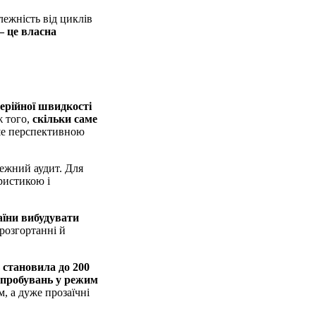
лежність від циклів
— це власна
серійної швидкості
ж того,
скільки саме
ише перспективною
лежний аудит. Для
ристикою і
їни вибудувати
розгортанні й
ь становила до 200
випробувань у режим
, а дуже прозаїчні