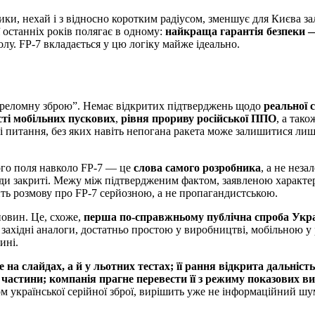
тики, нехай і з відносно коротким радіусом, зменшує для Києва за
ї останніх років полягає в одному:
найкраща гарантія безпеки 
волу. FP-7 вкладається у цю логіку майже ідеально.
“переломну зброю”. Немає відкритих підтверджень щодо
реальної 
ті мобільних пускових
,
рівня прориву російської ППО
, а тако
і питання, без яких навіть непогана ракета може залишитися л
ого поля навколо FP-7 — це
слова самого розробника
, а не неза
жди закриті. Межу між підтвердженим фактом, заявленою характе
ть розмову про FP-7 серйозною, а не пропагандистською.
новин. Це, схоже,
перша по-справжньому публічна спроба Укра
 західні аналоги, достатньо простою у виробництві, мобільною у 
ині.
е на слайдах, а й у льотних тестах; її рання відкрита дальніст
ї частини; компанія прагне перевести її з режиму показових 
ом української серійної зброї, вирішить уже не інформаційний шум