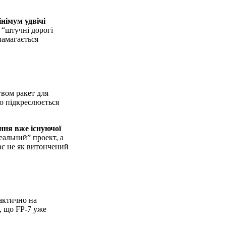
інімум удвічі
 “штучні дорогі
 намагається
ством ракет для
о підкреслюється
ння вже існуючої
еальний” проект, а
ає не як витончений
фактично на
о, що FP-7 уже