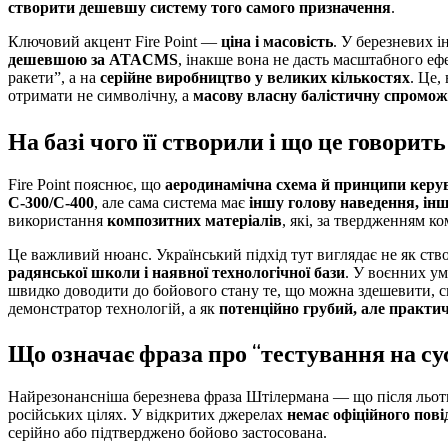
створити дешевшу систему того самого призначення
.
Ключовий акцент Fire Point —
ціна і масовість
. У березневих 
дешевшою за ATACMS
, інакше вона не дасть масштабного ефе
ракети”, а на
серійне виробництво у великих кількостях
. Це,
отримати не символічну, а
масову власну балістичну спромож
На базі чого її створили і що це говорит
Fire Point пояснює, що
аеродинамічна схема й принципи керу
С-300/С-400
, але сама система має
іншу голову наведення, ін
використання
композитних матеріалів
, які, за твердженням к
Це важливий нюанс. Український підхід тут виглядає не як ство
радянської школи і наявної технологічної бази
. У воєнних ум
швидко доводити до бойового стану те, що можна здешевити, сп
демонстратор технологій, а як
потенційно грубий, але практи
Що означає фраза про “тестування на су
Найрезонансніша березнева фраза Штілермана — що після льот
російських цілях. У відкритих джерелах
немає офіційного пов
серійно або підтверджено бойово застосована.