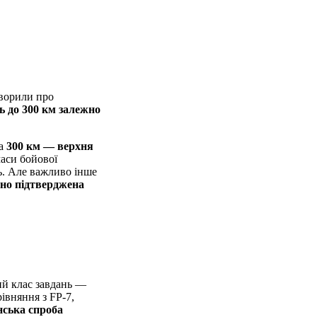
оворили про
ь до 300 км залежно
 а
300 км — верхня
маси бойової
ь. Але важливо інше
чно підтверджена
ий клас завдань —
рівняння з FP-7,
нська спроба