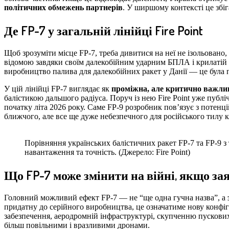
політичних обмежень партнерів
. У ширшому контексті це збі
Де FP-7 у загальній лінійці Fire Point
Щоб зрозуміти місце FP-7, треба дивитися на неї не ізольовано,
відомою завдяки своїм далекобійним ударним БПЛА і крилатій
виробництво палива для далекобійних ракет у Данії — це була п
У цій лінійці FP-7 виглядає як
проміжна, але критично важли
балістикою дальшого радіуса. Поруч із нею Fire Point уже публ
початку літа 2026 року. Саме FP-9 розробник пов’язує з потенц
ближчого, але все ще дуже небезпечного для російського тилу к
Порівняння українських балістичних ракет FP-7 та FP-9 з
навантаження та точність. (Джерело: Fire Point)
Що FP-7 може змінити на війні, якщо за
Головний можливий ефект FP-7 — не “ще одна гучна назва”, а
придатну до серійного виробництва, це означатиме нову конфігу
забезпечення, аеродромній інфраструктурі, скупченню пускових 
більш повільними і вразливими дронами.