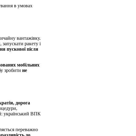
ування в умовах
вичайну вантажівку.
, запускати ракету і
я пускової після
кованих мобільних
обу зробити
не
ратія, дорога
роцедури,
ий: український ВПК
вляється переважно
разливість до