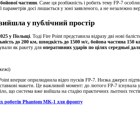
 бойової частини
. Саме ця розбіжність і робить тему FP-7 особ
 її параметрів досі лишається у зоні заявленого, а не незалежно в
 вийшла у публічний простір
025 у Польщі
. Тоді Fire Point представила відразу дві нові балі
ьність до 200 км, швидкість до 1500 м/с, бойова частина 150 кг
сували як ракету для
оперативних ударів по цілях середньої дал
жежі)
e Point вперше оприлюднила відео пусків FP-7. Низка джерел підт
иставкові макети. Це важливий момент: до лютого FP-7 існувала 
уміло, що система вже вийшла на стадію практичних льотних тесті
их роботів Phantom MK-1 для фронту