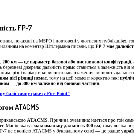
ність FP-7
стики, показані на MSPO і повторені у лютневих публікаціях, г
осиланням на коментар Штілермана писали, що
FP-7 має дальніст
е,
200 км — це параметр базової або виставкової конфігурації
,
ь березневі джерела: дальність прямо ставиться в залежність від 
ичним: різні варіанти корисного навантаження змінюють дальніст
ям цієї різниці немає
, тому на цей момент коректно так:
публі
иком — до 300 км залежно від бойової частини
.
ку балістичну ракету Fire Point”
огом ATACMS
американською
ATACMS
. Причина очевидна: йдеться про той сам
d Martin вказує
максимальну дальність 300 км
, тому логіка по
е FP-7 не є копією ATACMS у буквальному сенсі — це радше
украї