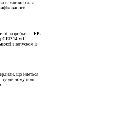
ливо важливою для
ерифікованого.
стичні розробки —
FP-
, CEP 14 м і
ьності
з запуском із
вердили, що йдеться
у публічному полі
в.