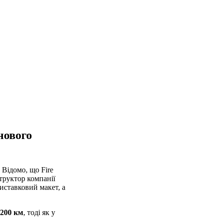
 нового
 Відомо, що Fire
структор компанії
иставковий макет, а
 200 км
, тоді як у