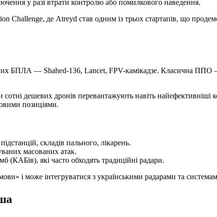
ючення у разі втрати контролю або помилкового наведення.
n Challenge, де Atreyd став одним із трьох стартапів, що проде
арних БПЛА — Shahed-136, Lancet, FPV-камікадзе. Класична ППО 
коли сотні дешевих дронів перевантажують навіть найефективніші
овими позиціями.
ідстанцій, складів пального, лікарень.
уваних масованих атак.
 (КАБів), які часто обходять традиційні радари.
умови» і може інтегруватися з українськими радарами та систем
іша