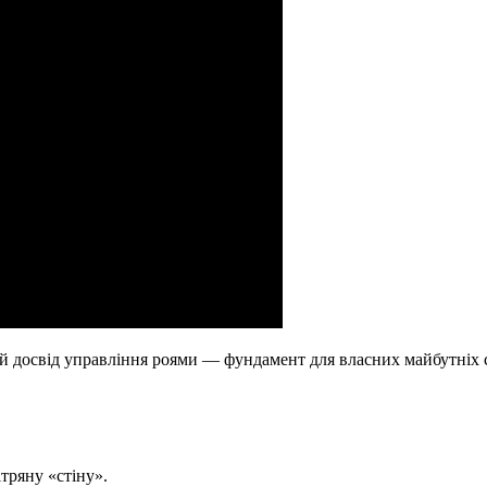
ний досвід управління роями — фундамент для власних майбутніх
тряну «стіну».