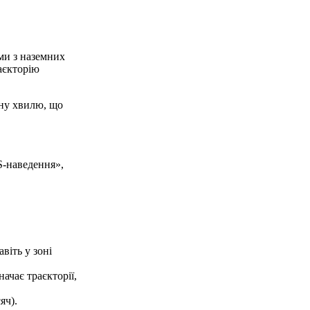
ами з наземних
аєкторію
ну хвилю, що
S-наведення»,
віть у зоні
ачає траєкторії,
яч).