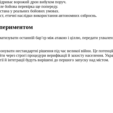
 підриває ворожий дрон вибухом поруч.
е бойова перевірка ще попереду.
истана у реальних бойових умовах.
ист, етичні наслідки використання автономних озброєнь.
спериментом
матизувати останній бар’єр між атакою і ціллю, передати ухвале
онувати нестандартні рішення під час великої війни. Це потенц
йти через строгі процедури верифікації й захисту населення. Ук
ї й інтеграції будуть вирішені до першого запуску над містом.