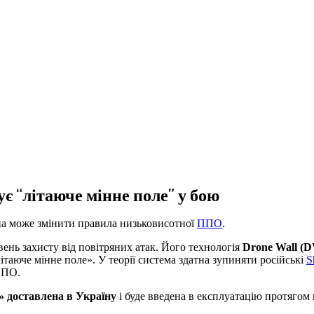
є “літаюче мінне поле” у бою
на може змінити правила низьковисотної
ППО
.
ень захисту від повітряних атак. Його технологія
Drone Wall (
ітаюче мінне поле». У теорії система здатна зупиняти російські
S
 ППО.
» доставлена в Україну
і буде введена в експлуатацію протягом 