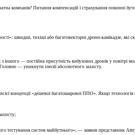
ватна компанія? Питання компенсацій і страхування повинні бут
ті»: швидші, тихіші або багатовекторні дрони-камікадзе, які с
; з іншого — постійна присутність вибухових дронів у повітрі м
 Головне — уникнути ілюзії абсолютного захисту.
 всієї концепції «дешевої багатошарової ППО». Якщо технологія
захисту;
ого тестування систем майбутнього», — заявив представник Atre