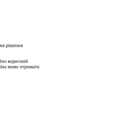
ння рішення
ійно корисний
раїна може отримати