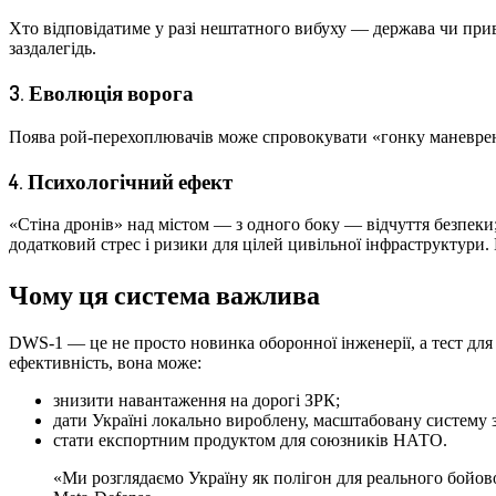
Хто відповідатиме у разі нештатного вибуху — держава чи при
заздалегідь.
3. Еволюція ворога
Поява рой-перехоплювачів може спровокувати «гонку маневренос
4. Психологічний ефект
«Стіна дронів» над містом — з одного боку — відчуття безпеки
додатковий стрес і ризики для цілей цивільної інфраструктури.
Чому ця система важлива
DWS-1 — це не просто новинка оборонної інженерії, а тест для
ефективність, вона може:
знизити навантаження на дорогі ЗРК;
дати Україні локально вироблену, масштабовану систему 
стати експортним продуктом для союзників НАТО.
«Ми розглядаємо Україну як полігон для реального бойов