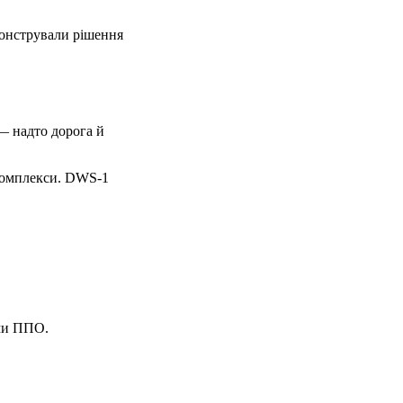
монстрували рішення
— надто дорога й
 комплекси. DWS-1
ами ППО.