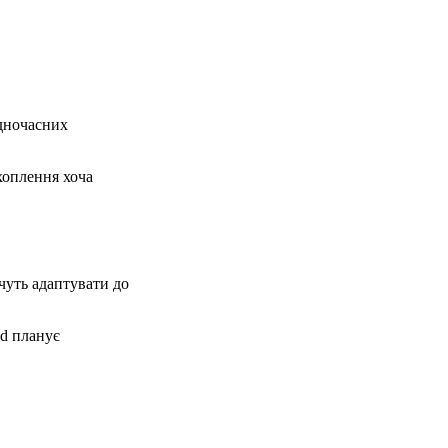
одночасних
хоплення хоча
чуть адаптувати до
yd планує