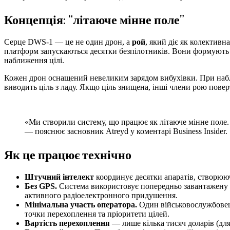
Концепція: “літаюче мінне поле”
Серце DWS-1 — це не один дрон, а
рой
, який діє як колектив
платформ запускаються десятки безпілотників. Вони формуют
наближення цілі.
Кожен дрон оснащений невеликим зарядом вибухівки. При наб
виводить ціль з ладу. Якщо ціль знищена, інші члени рою пове
«Ми створили систему, що працює як літаюче мінне поле.
— пояснює засновник Atreyd у коментарі Business Insider.
Як це працює технічно
Штучний інтелект
координує десятки апаратів, створююч
Без GPS.
Система використовує попередньо завантажену 3D-
активного радіоелектронного придушення.
Мінімальна участь оператора.
Один військовослужбовець
точки перехоплення та пріоритети цілей.
Вартість перехоплення
— лише кілька тисяч доларів (для