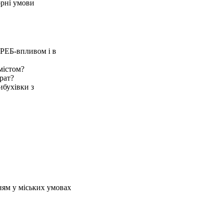
орні умови
 РЕБ-впливом і в
містом?
рат?
ибухівки з
ням у міських умовах