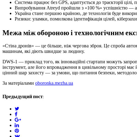
Система працює без GPS, адаптується до траєкторії цілі,
Випробування Atreyd пройшли з «100 %» успішністю — ал
Україна стане першою країною, де технологія буде викор
Ризики: уламки, помилкова ідентифікація цілей, кіберзах
Межа між обороною і технологічним ек
«Стіна дронів» — це більше, ніж чергова зброя. Це спроба авто
машинам, які діють швидше за людину.
DWS-1 — приклад того, як інноваційні стартапи можуть запроп
інструмент, але його впровадження в цивільному просторі має 
цінний шар захисту — за умови, що питання безпеки, методологі
За матеріалами
oboronka.mezha.ua
Предыдущий пост:
twitter
facebook
google+
linkedin
pinterest
vkontakte