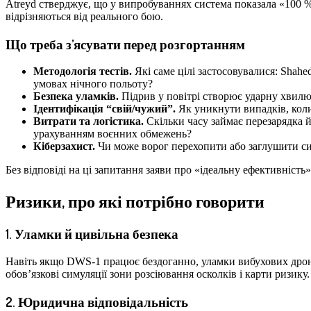
Atreyd стверджує, що у випробуваннях система показала «100 
відрізняються від реального бою.
Що треба з’ясувати перед розгортанням
Методологія тестів.
Які саме цілі застосовувалися: Shah
умовах нічного польоту?
Безпека уламків.
Підрив у повітрі створює ударну хвилю
Ідентифікація “свій/чужий”.
Як уникнути випадків, кол
Витрати та логістика.
Скільки часу займає перезарядка й
урахуванням воєнних обмежень?
Кіберзахист.
Чи може ворог перехопити або заглушити с
Без відповіді на ці запитання заяви про «ідеальну ефективніст
Ризики, про які потрібно говорити
1. Уламки й цивільна безпека
Навіть якщо DWS-1 працює бездоганно, уламки вибухових дрон
обов’язкові симуляції зони розсіювання осколків і карти ризику.
2. Юридична відповідальність