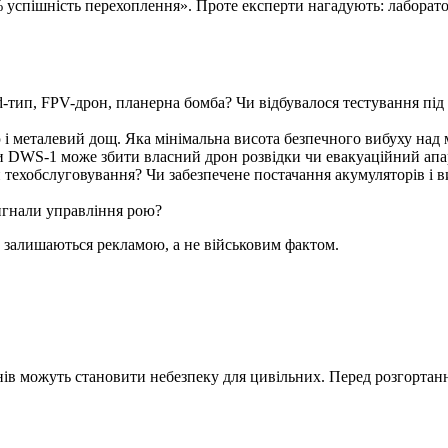
% успішність перехоплення». Проте експерти нагадують: лаборат
ed-тип, FPV-дрон, планерна бомба? Чи відбувалося тестування під
 і металевий дощ. Яка мінімальна висота безпечного вибуху над 
и DWS-1 може збити власний дрон розвідки чи евакуаційний апа
 техобслуговування? Чи забезпечене постачання акумуляторів і в
игнали управління рою?
ь» залишаються рекламою, а не військовим фактом.
ів можуть становити небезпеку для цивільних. Перед розгортан