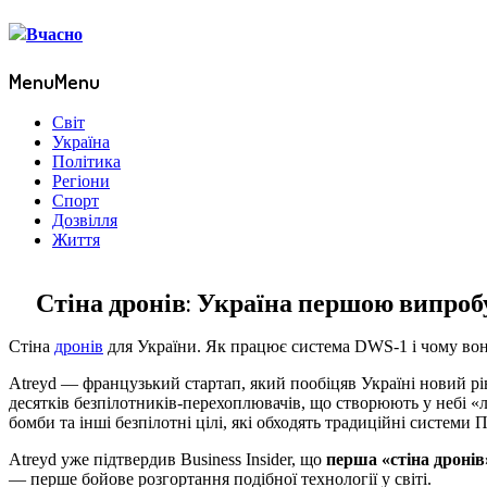
Menu
Menu
Світ
Україна
Політика
Регіони
Спорт
Дозвілля
Життя
Стіна дронів: Україна першою випробу
Стіна
дронів
для України. Як працює система DWS-1 і чому во
Atreyd — французький стартап, який пообіцяв Україні новий рів
десятків безпілотників-перехоплювачів, що створюють у небі «л
бомби та інші безпілотні цілі, які обходять традиційні системи
Atreyd уже підтвердив Business Insider, що
перша «стіна дронів
— перше бойове розгортання подібної технології у світі.