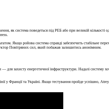
ення, як система поведеться під РЕБ або при великій кількості 
ress.
ьтатом. Якщо ройова система справді забезпечить стабільне пере
руктор Повітряних сил, який побажав залишитись анонімним.
 — для захисту енергетичної інфраструктури. Надалі систему хо
нії у Франції та Україні. Якщо тестування пройде успішно, Atre