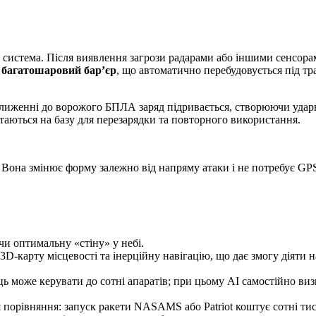
на система. Після виявлення загрози радарами або іншими сенсор
ь
багатошаровий бар’єр
, що автоматично перебудовується під тр
лиженні до ворожого БПЛА заряд підривається, створюючи удар
ртаються на базу для перезарядки та повторного використання.
 Вона змінює форму залежно від напряму атаки і не потребує GP
и оптимальну «стіну» у небі.
карту місцевості та інерційну навігацію, що дає змогу діяти на
 може керувати до сотні апаратів; при цьому AI самостійно визн
 порівняння: запуск ракети NASAMS або Patriot коштує сотні тис