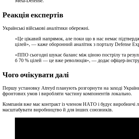
Meta-Defense.
Реакція експертів
Українські військові аналітики обережні.
«Це цікавий напрямок, але поки що в нас немає підтвердж
цілей», — каже оборонний аналітик з порталу Defense Exp
«ППО сьогодні шукає баланс між ціною пострілу та резул
б 70 % цілей — це вже революція», — додає офіцер-інст
Чого очікувати далі
Першу установку Atreyd планують розгорнути на заході України
фронтових умов і виробляти частину компонентів локально.
Компанія вже має контракт із членом НАТО і будує виробничі лі
масштабувати виробництво й для інших союзників.