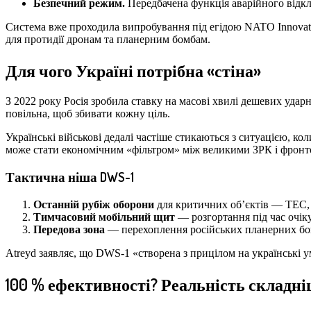
Безпечний режим.
Передбачена функція аварійного відкл
Система вже проходила випробування під егідою NATO Innovatio
для протидії дронам та планерним бомбам.
Для чого Україні потрібна «стіна»
З 2022 року Росія зробила ставку на масові хвилі дешевих уд
повільна, щоб збивати кожну ціль.
Українські військові дедалі частіше стикаються з ситуацією, 
може стати економічним «фільтром» між великими ЗРК і фронт
Тактична ніша DWS-1
Останній рубіж оборони
для критичних об’єктів — ТЕС, п
Тимчасовий мобільний щит
— розгортання під час очік
Передова зона
— перехоплення російських планерних бомб
Atreyd заявляє, що DWS-1 «створена з прицілом на українські 
100 % ефективності? Реальність складн