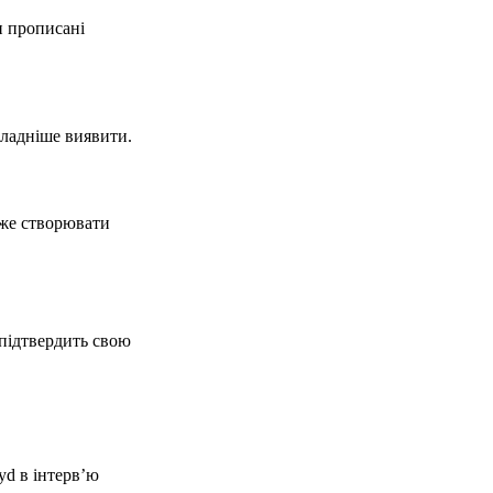
и прописані
кладніше виявити.
оже створювати
 підтвердить свою
yd в інтерв’ю