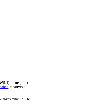
DWS-1)
— це рій із
hahed
, плануючі
кількох тижнів. Це