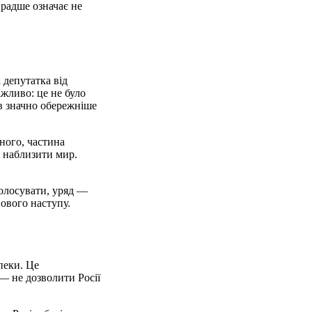
 радше означає не
 депутатка від
жливо: це не було
в значно обережніше
ного, частина
б наблизити мир.
голосувати, уряд —
нового наступу.
пеки. Це
— не дозволити Росії