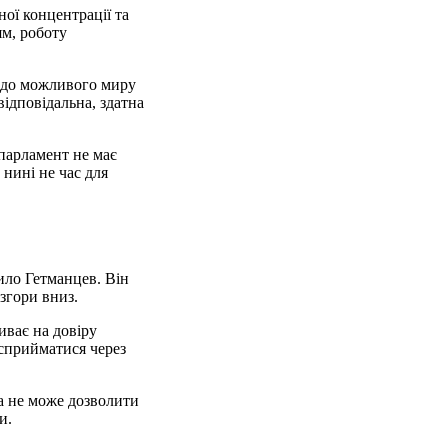
ної концентрації та
ям, роботу
х до можливого миру
відповідальна, здатна
 парламент не має
 нині не час для
нило Гетманцев. Він
згори вниз.
иває на довіру
 сприйматися через
на не може дозволити
и.