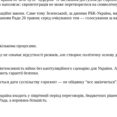
в наполягає: євроінтеграція не може перетворитися на символічн
ційні закони. Саме тому Зеленський, за даними РБК-Україна, мав
анням Ради 26 травня; серед очікуваних тем — голосування за в
 кількома процесами.
е не означає відсутності ризиків, але створює політичну основу 
нтенсивність війни без капітуляційного сценарію для України. 
ють гарантії безпеки.
ється дати суспільству горизонт — не обіцянку “все закінчиться”
країна входить у піврічний період переговорів, бюджетних ріше
ада, а керована більшість.