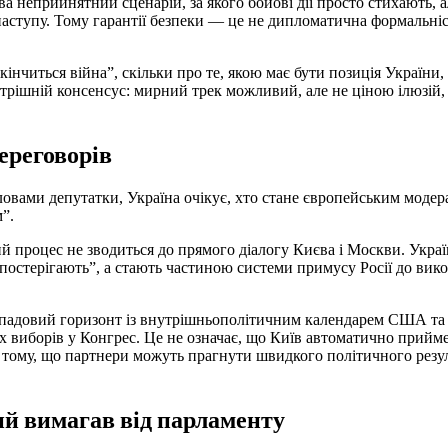
 неприйнятний сценарій, за якого бойові дії просто стихають, ал
наступу. Тому гарантії безпеки — це не дипломатична формальніст
закінчиться війна”, скільки про те, якою має бути позиція Україн
утрішній консенсус: мирний трек можливий, але не ціною ілюзій,
ереговорів
словами депутатки, Україна очікує, хто стане європейським моде
”.
 процес не зводиться до прямого діалогу Києва і Москви. Украї
спостерігають”, а стають частиною системи примусу Росії до вик
топадовий горизонт із внутрішньополітичним календарем США т
виборів у Конгрес. Це не означає, що Київ автоматично прийме
тому, що партнери можуть прагнути швидкого політичного резуль
кий вимагав від парламенту