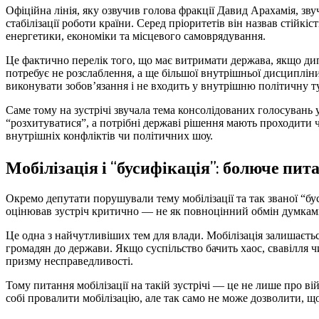
Офіційна лінія, яку озвучив голова фракції Давид Арахамія, зву
стабілізації роботи країни. Серед пріоритетів він назвав стійкі
енергетики, економіки та місцевого самоврядування.
Це фактично перелік того, що має витримати держава, якщо ди
потребує не розслаблення, а ще більшої внутрішньої дисципліни
виконувати зобов’язання і не входить у внутрішню політичну т
Саме тому на зустрічі звучала тема консолідованих голосувань 
“розхитуватися”, а потрібні державі рішення мають проходити ч
внутрішніх конфліктів чи політичних шоу.
Мобілізація і “бусифікація”: болюче пит
Окремо депутати порушували тему мобілізації та так званої “бу
оцінював зустріч критично — не як повноцінний обмін думками 
Це одна з найчутливіших тем для влади. Мобілізація залишаєтьс
громадян до держави. Якщо суспільство бачить хаос, свавілля 
призму несправедливості.
Тому питання мобілізації на такій зустрічі — це не лише про в
собі провалити мобілізацію, але так само не може дозволити, щ