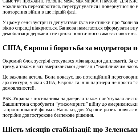
Саме тут проходить головна межа між миром і паузою. Для Києва
можливість переозброїтися, перегрупуватися і повернутися до 
повторення війни в ще гіршій фазі.
У цьому сенсі зустріч із депутатами була не стільки про “коли 
вікно справді відкриється. Банкова намагається сформувати вн
демобілізації держави і не ціною політичного самозаспокоєння.
США, Європа і боротьба за модератора п
Окремий блок зустрічі стосувався міжнародної дипломатії. За 
треку, а також візит американської делегації “найближчим часом
Це важлива деталь. Вона показує, що потенційний переговорний
архітектури, у якій США, Європа та інші партнери не просто “
домовленостей.
РБК-Україна з посиланням на джерело також пов’язувало лис
Вашингтона спробувати “утихомирити” війну до американських 
запропонований формат. Навпаки, для України ризик полягає в 
потрібне довгострокове безпекове рішення.
Шість місяців стабілізації: що Зеленсь