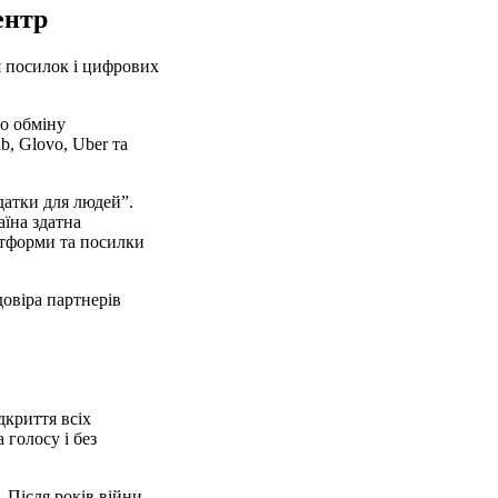
ентр
я посилок і цифрових
о обміну
, Glovo, Uber та
датки для людей”.
їна здатна
атформи та посилки
довіра партнерів
дкриття всіх
 голосу і без
 Після років війни,