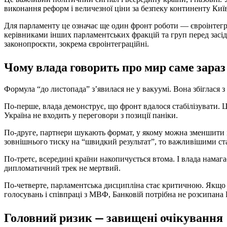
виконання реформ і величезної ціни за безпеку континенту Киї
Для парламенту це означає ще один фронт роботи — євроінтегра
керівниками інших парламентських фракцій та груп перед засід
законопроєкти, зокрема євроінтеграційні.
Чому влада говорить про мир саме зараз
Формула “до листопада” з’явилася не у вакуумі. Вона збіглася з
По-перше, влада демонструє, що фронт вдалося стабілізувати. Ц
Україна не входить у переговори з позиції паніки.
По-друге, партнери шукають формат, у якому можна зменшити і
зовнішнього тиску на “швидкий результат”, то важливішими ста
По-третє, всередині країни накопичується втома. І влада намага
дипломатичний трек не мертвий.
По-четверте, парламентська дисципліна стає критичною. Якщо 
голосувань і співпраці з МВФ, Банковій потрібна не розсипана Р
Головний ризик — завищені очікування