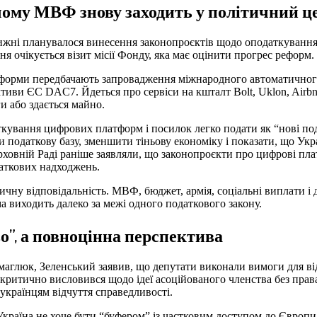
чому МВФ знову заходить у політичний ц
ижні планувалося винесення законопроєктів щодо оподаткуванн
 очікується візит місії Фонду, яка має оцінити прогрес реформ.
тформи передбачають запровадження міжнародного автоматичног
тиви ЄС DAC7. Йдеться про сервіси на кшталт Bolt, Uklon, Airbnb
и або здається майно.
ткування цифрових платформ і посилок легко подати як “нові по
податкову базу, зменшити тіньову економіку і показати, що Укра
ерховній Раді раніше заявляли, що законопроєкти про цифрові пл
аткових надходжень.
ичну відповідальність. МВФ, бюджет, армія, соціальні виплати і 
а виходить далеко за межі одного податкового закону.
о”, а повноцінна перспектива
маглюк, Зеленський заявив, що депутати виконали вимоги для ві
 критично висловився щодо ідеї асоційованого членства без права
українцям відчуття справедливості.
Україна не хоче бути “буфером” із частковим доступом до Європи.