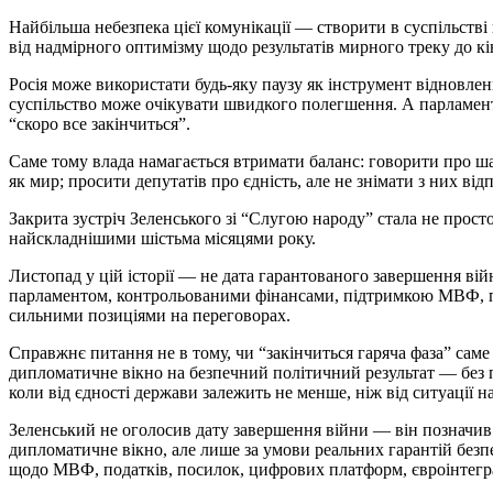
Найбільша небезпека цієї комунікації — створити в суспільств
від надмірного оптимізму щодо результатів мирного треку до кі
Росія може використати будь-яку паузу як інструмент відновле
суспільство може очікувати швидкого полегшення. А парламе
“скоро все закінчиться”.
Саме тому влада намагається втримати баланс: говорити про ша
як мир; просити депутатів про єдність, але не знімати з них від
Закрита зустріч Зеленського зі “Слугою народу” стала не про
найскладнішими шістьма місяцями року.
Листопад у цій історії — не дата гарантованого завершення ві
парламентом, контрольованими фінансами, підтримкою МВФ, пр
сильними позиціями на переговорах.
Справжнє питання не в тому, чи “закінчиться гаряча фаза” саме
дипломатичне вікно на безпечний політичний результат — без п
коли від єдності держави залежить не менше, ніж від ситуації н
Зеленський не оголосив дату завершення війни — він позначив
дипломатичне вікно, але лише за умови реальних гарантій безп
щодо МВФ, податків, посилок, цифрових платформ, євроінтеграц