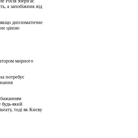
е Росія зберігає
ь, а запобіжник від
и, якщо дипломатичне
 не ціною
ратором мирного
на потребує
онання
а бажанням
 будь-який
тату, тоді як Києву