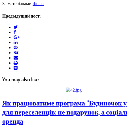
За матеріалами
rbc.ua
Предыдущий пост:
twitter
facebook
google+
linkedin
pinterest
vkontakte
email
print
reddit
reddit
You may also like...
Як працюватиме програма “Будиночок у 
для переселенців: не подарунок, а соціа
оренда