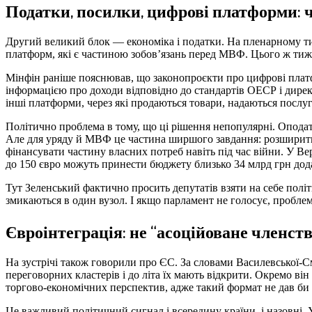
Податки, посилки, цифрові платформи: 
Другий великий блок — економіка і податки. На пленарному т
платформ, які є частиною зобов’язань перед МВФ. Цього ж тижня
Мінфін раніше пояснював, що законопроєкти про цифрові пла
інформацією про доходи відповідно до стандартів ОЕСР і дирек
інші платформи, через які продаються товари, надаються послуг
Політично проблема в тому, що ці рішення непопулярні. Опода
Але для уряду й МВФ це частина ширшого завдання: розширити 
фінансувати частину власних потреб навіть під час війни. У В
до 150 євро можуть принести бюджету близько 34 млрд грн дод
Тут Зеленський фактично просить депутатів взяти на себе політ
змикаються в один вузол. І якщо парламент не голосує, проблем
Євроінтеграція: не “асоційоване членств
На зустрічі також говорили про ЄС. За словами Василевської-С
переговорних кластерів і до літа їх мають відкрити. Окремо він
торгово-економічних перспектив, адже такий формат не дав би 
Це важливий політичний сигнал і всередину країни, і назовні. 