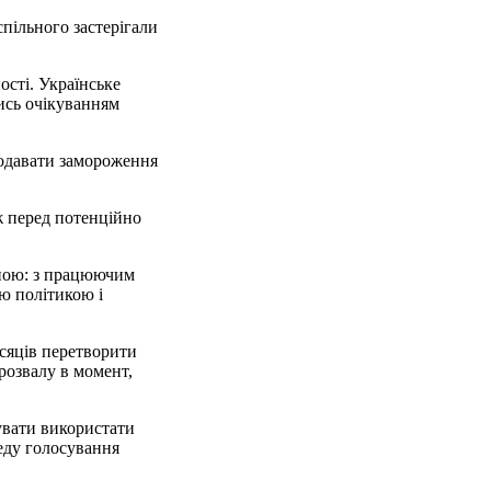
пільного застерігали
ості. Українське
ись очікуванням
родавати замороження
ж перед потенційно
раною: з працюючим
ю політикою і
ісяців перетворити
розвалу в момент,
увати використати
еду голосування