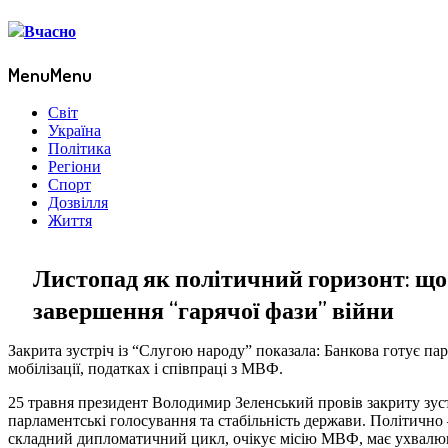
Menu
Menu
Світ
Україна
Політика
Регіони
Спорт
Дозвілля
Життя
Листопад як політичний горизонт: що
завершення “гарячої фази” війни
Закрита зустріч із “Слугою народу” показала: Банкова готує па
мобілізації, податках і співпраці з МВФ.
25 травня президент Володимир Зеленський провів закриту зуст
парламентські голосування та стабільність держави. Політично 
складний дипломатичний цикл, очікує місію МВФ, має ухвалюва