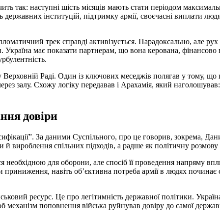
чить так: наступні шість місяців мають стати періодом максималь
сть державних інституцій, підтримку армії, своєчасні виплати люд
пломатичний трек справді активізується. Парадоксально, але ру
. Україна має показати партнерам, що вона керована, фінансово 
урбулентність.
у Верховній Раді. Один із ключових меседжів полягав у тому, що
ерез залу. Схожу логіку передавав і Арахамія, який наголошував:
ання довіри
сифікації”. За даними Суспільного, про це говорив, зокрема, Да
й вироблення спільних підходів, а радше як політичну розмову 
я необхідною для оборони, але спосіб її проведення напряму впл
чи приниження, навіть об’єктивна потреба армії в людях починає
ійськовий ресурс. Це про легітимність державної політики. Украї
об механізм поповнення війська руйнував довіру до самої держав