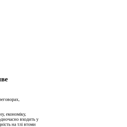
иве
реговорах,
у, економіку,
одночасно входить у
ість на тлі втоми