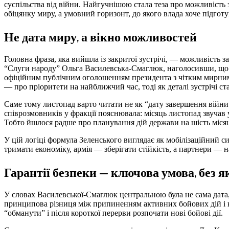
суспільства від війни. Найгучнішою стала теза про можливість
обіцянку миру, а умовний горизонт, до якого влада хоче підготу
Не дата миру, а вікно можливостей
Головна фраза, яка вийшла із закритої зустрічі, — можливість з
“Слуги народу” Ольга Василевська-Смаглюк, наголосивши, що ц
офіційним публічним оголошенням президента з чітким мирним 
— про пріоритети на найближчий час, тоді як деталі зустрічі ста
Саме тому листопад варто читати не як “дату завершення війни
співрозмовників у фракції пояснювала: місяць листопад звучав 
Тобто йшлося радше про планування дій держави на шість місяц
У цій логіці формула Зеленського виглядає як мобілізаційний
тримати економіку, армія — зберігати стійкість, а партнери — на
Гарантії безпеки — ключова умова, без 
У словах Василевської-Смаглюк центральною була не сама дата,
принципова різниця між припиненням активних бойових дій і н
“обманути” і після короткої перерви розпочати нові бойові дії.