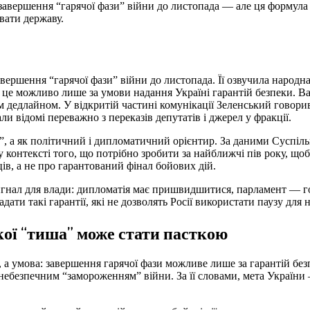
 завершення “гарячої фази” війни до листопада — але ця формула
вати державу.
авершення “гарячої фази” війни до листопада. Її озвучила народна
е можливо лише за умови надання Україні гарантій безпеки. Ва
дедлайном. У відкритій частині комунікації Зеленський говори
ли відомі переважно з переказів депутатів і джерел у фракції.
”, а як політичний і дипломатичний орієнтир. За даними Суспіль
у контексті того, що потрібно зробити за найближчі пів року, що
ів, а не про гарантований фінал бойових дій.
 сигнал для влади: дипломатія має пришвидшитися, парламент — 
дати такі гарантії, які не дозволять Росії використати паузу для 
якої “тиша” може стати пасткою
 а умова: завершення гарячої фази можливе лише за гарантій без
ебезпечним “замороженням” війни. За її словами, мета України 