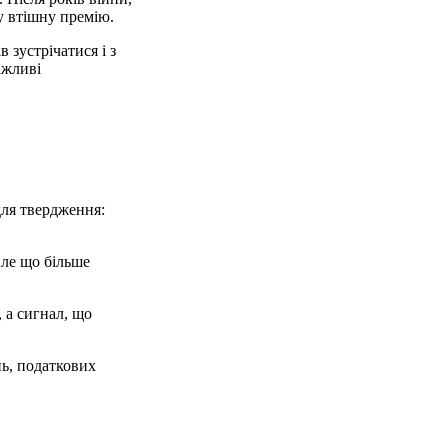
у втішну премію.
 зустрічатися і з
ажливі
для твердження:
Але що більше
, а сигнал, що
нь, податкових