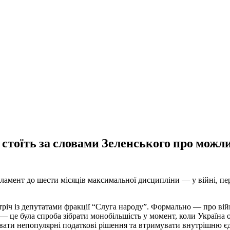
 стоїть за словами Зеленського про можл
рламент до шести місяців максимальної дисципліни — у війні, пе
річ із депутатами фракції “Слуга народу”. Формально — про війн
— це була спроба зібрати монобільшість у момент, коли Україна 
ти непопулярні податкові рішення та втримувати внутрішню єдн