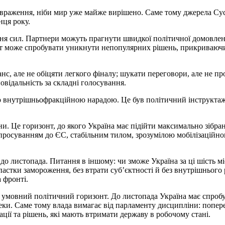
і враження, ніби мир уже майже вирішено. Саме тому джерела Сус
нця року.
ння сил. Партнери можуть прагнути швидкої політичної домовлен
нт може спробувати уникнути непопулярних рішень, прикриваюч
нс, але не обіцяти легкого фіналу; шукати переговори, але не п
повідальність за складні голосування.
сто внутрішньофракційною нарадою. Це був політичний інструкта
йни. Це горизонт, до якого Україна має підійти максимально зіб
осуванням до ЄС, стабільним тилом, зрозумілою мобілізаційно
 до листопада. Питання в іншому: чи зможе Україна за ці шість м
астки замороження, без втрати суб’єктності й без внутрішнього 
а фронті.
 умовний політичний горизонт. До листопада Україна має спроб
еки. Саме тому влада вимагає від парламенту дисципліни: попер
ії та рішень, які мають втримати державу в робочому стані.