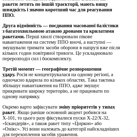
ракети летять по іншій траєкторії, мають вищу
швидкість і значно коротший час для реагування
ППО.
Друга відмінність — поєднання масованої балістики
з багатохвильовою атакою дронами та крилатими
ракетами.
Перші хвилі створювали пікове
навантаження на систему ППО вночі, а наступні —
змушували тримати засоби оборони в напрузі вже після
кількох годин повітряної тривоги. Це ускладнювало
перерозподіл сил і боєкомплекту.
Третій момент — географічне розпорошення
удару.
Росія не концентрувалася на одному регіоні, а
одночасно вдарила по кількох областях. Така тактика
збільшує навантаження на ППО, адже змушує
прикривати широку територію, а не працювати по
одному напрямку.
Окремо варто зафіксувати
зміну пріоритетів у типах
ракет
. Якщо раніше основний акцент робився на
Х-101, то цього разу фіксувалися пуски Х-22/Х-32,
«Іскандерів», а також ракет типу «Циркон» або
«Онікс». Усі вони належать до категорії найскладніших
для перехоплення засобів ураження.