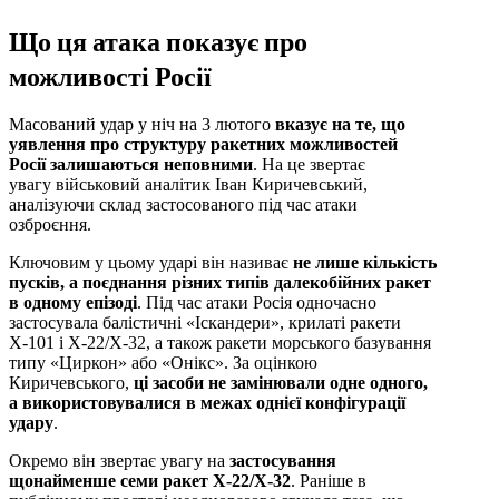
Що ця атака показує про
можливості Росії
Масований удар у ніч на 3 лютого
вказує на те, що
уявлення про структуру ракетних можливостей
Росії залишаються неповними
. На це звертає
увагу військовий аналітик Іван Киричевський,
аналізуючи склад застосованого під час атаки
озброєння.
Ключовим у цьому ударі він називає
не лише кількість
пусків, а поєднання різних типів далекобійних ракет
в одному епізоді
. Під час атаки Росія одночасно
застосувала балістичні «Іскандери», крилаті ракети
Х-101 і Х-22/Х-32, а також ракети морського базування
типу «Циркон» або «Онікс». За оцінкою
Киричевського,
ці засоби не замінювали одне одного,
а використовувалися в межах однієї конфігурації
удару
.
Окремо він звертає увагу на
застосування
щонайменше семи ракет Х-22/Х-32
. Раніше в