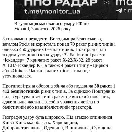
Візуалізація масованого удару РФ по
Україні, 3 лютого 2026 року
За словами президента Володимира Зеленського,
загалом Росія використала понад 70 ракет різних типів і
близько 450 ударних безпілотників. Повітряні сили
згодом уточнили склад удару: 32 балістичні ракети
«Іскандер», 7 крилатих ракет Х-22/Х-32, 28 ракет
Х-101/«Іскандер-К», а також 4 ракети типу «Циркон»
або «Онікс». Частина даних після атаки ще
уточнювалася.
Протиповітряна оборона збила або подавила
38 ракет і
412 безпілотників
різних типів. За оцінкою Повітряних
сил, з урахуванням типів ракет це високий показник,
адже значна частина засобів ураження летіла по
балістичній або квазибалістичній траєкторії.
Географія удару була широкою. Під атакою опинилися
Київ і Київська область, Харківщина,
Дніпропетровщина, Одещина, Вінниччина, Сумщина.