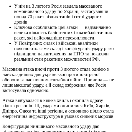
У ніч на 3 лютого Росія завдала масованого
комбінованого удару по Україні, застосувавши
понад 70 ракет різних типів і сотні ударних
дронів.
Ключова особливість цієї атаки — надзвичайно
велика кількість балістичних і квазибалістичних
ракет, які найскладніше перехоплювати.
У Повітряних силах і військові аналітики
пояснюють: саме склад і конфігурація удару різко
підвищили навантаження на ППО та показали
реальний стан ракетних можливостей РФ.
Масована атака вночі проти 3 лютого стала однією з
найскладніших для української протиповітряної
оборони за час повномасштабної війни. Причина — не
лише масштаб удару, а й склад озброєння, яке Росія
застосувала одночасно.
Атака відбувалася в кілька хвиль і охопила одразу
кілька регіонів. Під ударами опинилися Київ, Харків,
Дніпро, Одеса та інші регіони, а основною ціллю стала
енергетична інфраструктура в умовах сильних морозів.
Конфігурація нинішнього масованого удару дає
підстави уважніше подивитися на тактичні підходи