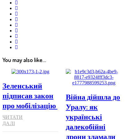
facebook
whatsapp
google+
linkedin
pinterest
vkontakte
email
print
reddit
reddit
You may also like...
Зеленський
підписав закон
Війна дійшла до
про мобілізацію
Уралу: як
українські
ЧИТАТИ
ДАЛІ
далекобійні
дрони зламали