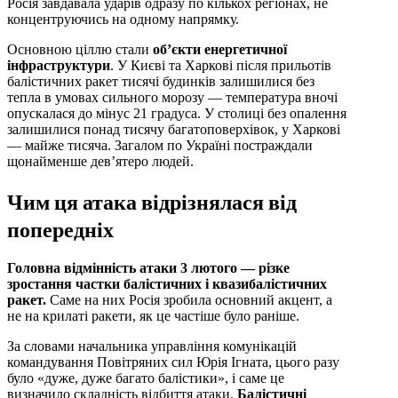
Росія завдавала ударів одразу по кількох регіонах, не
концентруючись на одному напрямку.
Основною ціллю стали
об’єкти енергетичної
інфраструктури
. У Києві та Харкові після прильотів
балістичних ракет тисячі будинків залишилися без
тепла в умовах сильного морозу — температура вночі
опускалася до мінус 21 градуса. У столиці без опалення
залишилися понад тисячу багатоповерхівок, у Харкові
— майже тисяча. Загалом по Україні постраждали
щонайменше дев’ятеро людей.
Чим ця атака відрізнялася від
попередніх
Головна відмінність атаки 3 лютого — різке
зростання частки балістичних і квазибалістичних
ракет.
Саме на них Росія зробила основний акцент, а
не на крилаті ракети, як це частіше було раніше.
За словами начальника управління комунікацій
командування Повітряних сил Юрія Ігната, цього разу
було «дуже, дуже багато балістики», і саме це
визначило складність відбиття атаки.
Балістичні