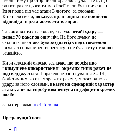
публічному просторі неодноразово звучала теза, що
запаси ракет цього типу в Росії мали бути вичерпані.
Їхня поява під час атаки 3 лютого, за словами
Киричевського,
показує, що ці оцінки не повністю
відповідали реальному стану справ
.
Також аналітик наголошує на
масштабі удару —
понад 70 ракет за одну ніч
. На його думку, це
свідчить, що атака була
заздалегідь підготовленою
і
вимагала накопичення ресурсу, а не була ситуативною
реакцією.
Киричевський окремо зазначає, що
версія про
“вимушене використання” окремих типів ракет не
підтверджується
. Паралельне застосування Х-101,
балістичних ракет і морських ракет у межах одного
удару, за його словами,
вказує на сценарний характер
атаки, а не на спробу компенсувати дефіцит окремих
носіїв
.
За матеріалами
ukrinform.ua
Предыдущий пост:
twitter