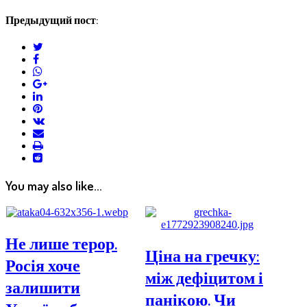
Предыдущий пост:
twitter
facebook
whatsapp
google+
linkedin
pinterest
vkontakte
email
print
reddit
reddit
You may also like...
Не лише терор.
Ціна на гречку:
Росія хоче
між дефіцитом і
залишити
панікою. Чи