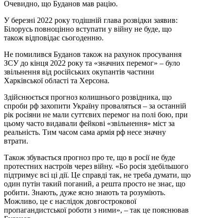
Очевидно, що Буданов мав рацію.
У березні 2022 року тодішній глава розвідки заявив:
Білорусь повноцінно вступати у війну не буде, що
також відповідає сьогоденню.
Не помилився Буданов також на рахунок просування
ЗСУ до кінця 2022 року та «значних перемог» – було
звільнення від російських окупантів частини
Харківської області та Херсона.
Здійснюється прогноз колишнього розвідника, що
спроби рф захопити Україну проваляться – за останній
рік росіяни не мали суттєвих перемог на полі бою, при
цьому часто видавали фейкові «звільнення» міст за
реальність. Тим часом сама армія рф несе значну
втрати.
Також збувається прогноз про те, що в росії не буде
протестних настроїв через війну. «Бо росія здебільшого
підтримує всі ці дії. Це справді так, не треба думати, що
один путін такий поганий, а решта просто не знає, що
робити. Знають, дуже ясно знають та розуміють.
Можливо, це є наслідок довгострокової
пропагандистської роботи з ними», – так це пояснював