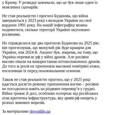
у Криму. У розвідці зазначали, що це був лише один із
можливих сценаріїв.
Не став реальністю і прогноз Буданова, що війна
завершиться у 2023 році з виходом України на свої
кордони 1991 року. На нашій інфографіці можна
подивитися, скільки території України окуповано
росіянами.
Не справдилися ще два прогнози Буданова на 2025 рік:
він прогнозував, що минулий рік буде кращим для
України, ніж 2024-й. Акцент був, зокрема, на тому, що
Україна перемагає рф у війні дронів. Але росіяни
масово пішли на використання оптоволоконних дронів.
До того ж росія не припиняла масовані повітряні атаки,
посиливши їх перед опалювальним сезоном.
Також не став реальністю прогноз, що у 2025 році
вдасться досягти режиму припинення вогню – росіяни
не погодилися навіть на різдвяне перемир’я у грудні.
Війна триває й досі, особливо потерпає від російських
атак критична інфраструктура, яку армія рф нищить у
розпал зимових морозів.
За матеріалами
slovoidilo.ua