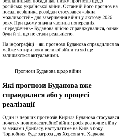
розвідницької посади дав низку прогнозів щодо
російсько-української війни. Останній його прогноз на
посаді керівника розвідки стосувався «вікна
можливостей» для завершення війни у лютому 2026
року. При цьому значна частина попередніх
«передбачень» Буданова дійсно справджувалися, однак
були й ті, що не стали реальністю.
На інфографіці – які прогнози Буданова справдилися за
майже чотири роки великої війни та які ще
залишаються актуальними.
Прогнози Буданова щодо війни
Які прогнози Буданова вже
справдилися або у процесі
реалізації
Один із перших прогнозів Кирила Буданова стосувався
початку повномасштабної війни: росія розпочне війну
за межами Донбасу, наступатиме на Київ з боку
Чорнобиля, буде загроза для Херсона та Харкова.