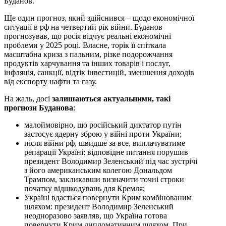
Буданов.
Ще один прогноз, який здійснився – щодо економічної
ситуації в рф на четвертий рік війни. Буданов
прогнозував, що росія відчує реальні економічні
проблеми у 2025 році. Власне, торік її спіткала
масштабна криза з пальним, різке подорожчання
продуктів харчування та інших товарів і послуг,
інфляція, санкції, відтік інвестицій, зменшення доходів
від експорту нафти та газу.
На жаль, досі
залишаються актуальними, такі
прогнози Буданова
:
малоймовірно, що російський диктатор путін
застосує ядерну зброю у війні проти України;
після війни рф, швидше за все, виплачуватиме
репарації Україні: відповідне питання порушив
президент Володимир Зеленський під час зустрічі
з його американським колегою Дональдом
Трампом, закликавши визначити точні строки
початку відшкодувань для Кремля;
Україні вдасться повернути Крим комбінованим
шляхом: президент Володимир Зеленський
неодноразово заявляв, що Україна готова
повернути Крим дипломатичним шляхом. При