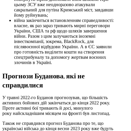
цьому ЗСУ вже неодноразово атакували
сакральний для путіна Кримський міст, завдавши
йому руйнувань;
війна закінчиться встановленням справедливості:
власне, як раз зараз тривають мирні переговори
України, США та рф щодо шляхів завершення
війни. Разом з цим залучаються іноземні
інвесткомпанії, зокрема, BlackRock, для
післявоєнної відбудови України. А в ЄС заявили
про готовність виділити кошти на створення
спецтрибуналу та допомогу жертвам воєнних
злочинів в Україні.
Прогнози Буданова, які не
справдилися
У травні 2022-го Буданов прогнозував, що більшість
активних бойових дій закінчаться до кінця 2022 року.
Проте активні бої тривають й досі, минулого
року найскладнішим місяцем на фронті був листопад.
Також не справдився прогноз Буданова про те, що
українські війська до кінця весни 2023 року вже будуть