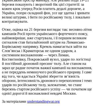
український простір маневру. Але реальні події 19–21
березня показують і зворотний бік цієї стратегії: за
кожен крок уперед Росія платить дедалі дорожче, а
Україна, попри складний фон, усе ще здатна і зривати
великі штурми, і бити по російському тилу, і локально
контратакувати.
Отже, оцінка на 21 березня виглядає так: весняно-літня
кампанія Росії проти українського фортечного поясу,
найімовірніше, вже стартувала, і її першим великим
сигналом став батальйонний штурм на Лимансько-
Борівському напрямку. Кремль намагається зайти на
Слов’янськ і Краматорськ не одним ударом, а
системним виснаженням — через Лиман,
Костянтинівку, Покровський вузол, удари по логістиці
й постійний дроновий пресинг тилу. Але станом на
зараз це радше початок важкої кампанії на виснаження,
а не переддень неминучого російського прориву. І саме
від того, чи вдасться Україні зберегти зв’язність
оборони, інтенсивність дронового перехоплення і темп
ударів по російському тилу, залежатиме, чи стане
березень стартом російського успіху — чи початком ще
однієї дорогої й виснажливої невдачі Москви.
За матеріалами
understandingwar.org