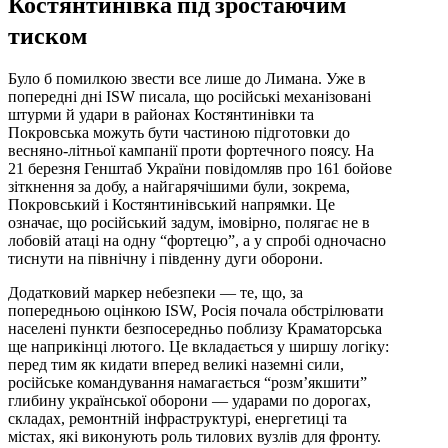
Костянтинівка під зростаючим
тиском
Було б помилкою звести все лише до Лимана. Уже в
попередні дні ISW писала, що російські механізовані
штурми й удари в районах Костянтинівки та
Покровська можуть бути частиною підготовки до
весняно-літньої кампанії проти фортечного поясу. На
21 березня Генштаб України повідомляв про 161 бойове
зіткнення за добу, а найгарячішими були, зокрема,
Покровський і Костянтинівський напрямки. Це
означає, що російський задум, імовірно, полягає не в
лобовій атаці на одну “фортецю”, а у спробі одночасно
тиснути на північну і південну дуги оборони.
Додатковий маркер небезпеки — те, що, за
попередньою оцінкою ISW, Росія почала обстрілювати
населені пункти безпосередньо поблизу Краматорська
ще наприкінці лютого. Це вкладається у ширшу логіку:
перед тим як кидати вперед великі наземні сили,
російське командування намагається “розм’якшити”
глибину української оборони — ударами по дорогах,
складах, ремонтній інфраструктурі, енергетиці та
містах, які виконують роль тилових вузлів для фронту.