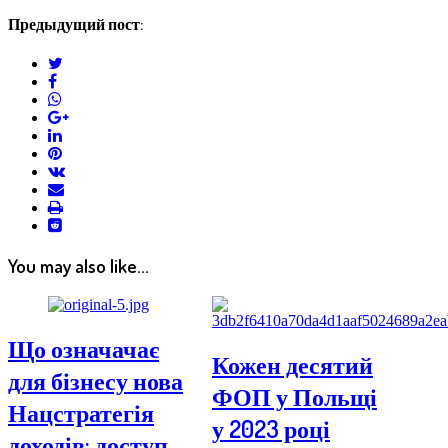
Предыдущий пост:
twitter
facebook
whatsapp
google+
linkedin
pinterest
vkontakte
email
print
reddit
reddit
You may also like...
Що означачає
Кожен десятий
для бізнесу нова
ФОП у Польщі
Нацстратегія
у 2023 році
доходів: доступ