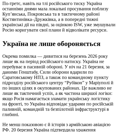
По-третє, навіть на тлі російського тиску Україна
останніми днями мала локальні просування поблизу
Куп’янська, Покровська та в тактичному районі
Костянтинівка–Дружківка, а в попередні тижні
українські дії на півдні, за оцінкою ISW, уже змушували
Росію коригувати свої плани й відволікати ресурси.
Україна не лише обороняється
Окрема помилка — дивитися на березень 2026 року
лише як на період російського натиску. Україна не
перебуває в пасивній обороні. У ніч на 21 березня, за
даними Генштабу, Сили оборони вдарили по
Саратовському НПЗ, а також по командному пункту
підрозділу російського центру “Рубікон” у Маріуполі й
по інших цілях в окупованих районах. Це важливо не
лише як тактичний успіх, а як частина ширшої логіки:
якщо Росія намагається зламати українську логістику
на фронті, то Україна відповідає ударами по російській
паливній, командній та безпілотній інфраструктурі в
глибині.
Не менш показовою є й історія з армійською авіацією
РФ. 20 березня Україна підтвердила ураження