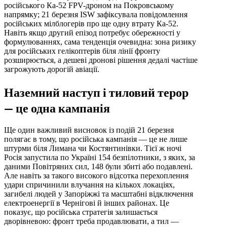
російського Ка-52 FPV-дроном на Покровському
напрямку; 21 березня ISW зафіксувала повідомлення
російських мілблогерів про ще одну втрату Ка-52.
Навіть якщо другий епізод потребує обережності у
формулюваннях, сама тенденція очевидна: зона ризику
для російських гелікоптерів біля лінії фронту
розширюється, а дешеві дронові рішення дедалі частіше
загрожують дорогій авіації.
Наземний наступ і тиловий терор
— це одна кампанія
Ще один важливий висновок із подій 21 березня
полягає в тому, що російська кампанія — це не лише
штурми біля Лимана чи Костянтинівки. Тієї ж ночі
Росія запустила по Україні 154 безпілотники, з яких, за
даними Повітряних сил, 148 були збиті або подавлені.
Але навіть за такого високого відсотка перехоплення
удари спричинили влучання на кількох локаціях,
загибелі людей у Запоріжжі та масштабні відключення
електроенергії в Чернігові й інших районах. Це
показує, що російська стратегія залишається
дворівневою: фронт треба продавлювати, а тил —