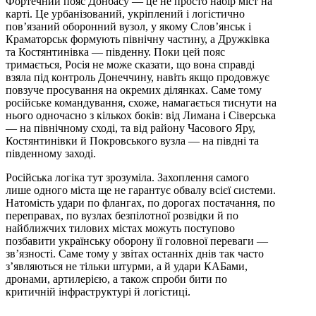
Фортечний пояс Донбасу — це не просто набір міст на
карті. Це урбанізований, укріплений і логістично
пов’язаний оборонний вузол, у якому Слов’янськ і
Краматорськ формують північну частину, а Дружківка
та Костянтинівка — південну. Поки цей пояс
тримається, Росія не може сказати, що вона справді
взяла під контроль Донеччину, навіть якщо продовжує
повзуче просування на окремих ділянках. Саме тому
російське командування, схоже, намагається тиснути на
нього одночасно з кількох боків: від Лимана і Сіверська
— на північному сході, та від району Часового Яру,
Костянтинівки й Покровського вузла — на півдні та
південному заході.
Російська логіка тут зрозуміла. Захоплення самого
лише одного міста ще не гарантує обвалу всієї системи.
Натомість удари по флангах, по дорогах постачання, по
переправах, по вузлах безпілотної розвідки й по
найближчих тилових містах можуть поступово
позбавити українську оборону її головної переваги —
зв’язності. Саме тому у звітах останніх днів так часто
з’являються не тільки штурми, а й удари КАБами,
дронами, артилерією, а також спроби бити по
критичній інфраструктурі й логістиці.