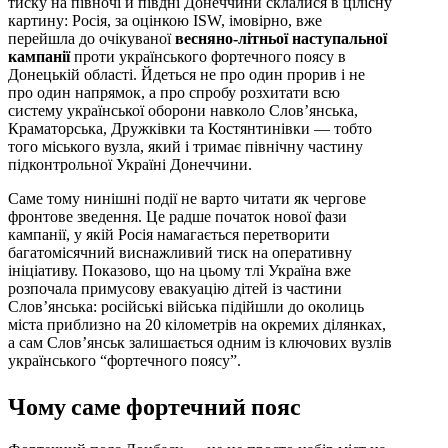
тиску на півночі й півдні Донеччини склалися в цілісну
картину: Росія, за оцінкою ISW, імовірно, вже
перейшла до очікуваної
весняно-літньої наступальної
кампанії
проти українського фортечного поясу в
Донецькій області. Йдеться не про один прорив і не
про один напрямок, а про спробу розхитати всю
систему української оборони навколо Слов’янська,
Краматорська, Дружківки та Костянтинівки — тобто
того міського вузла, який і тримає північну частину
підконтрольної Україні Донеччини.
Саме тому нинішні події не варто читати як чергове
фронтове зведення. Це радше початок нової фази
кампанії, у якій Росія намагається перетворити
багатомісячний виснажливий тиск на оперативну
ініціативу. Показово, що на цьому тлі Україна вже
розпочала примусову евакуацію дітей із частини
Слов’янська: російські війська підійшли до околиць
міста приблизно на 20 кілометрів на окремих ділянках,
а сам Слов’янськ залишається одним із ключових вузлів
українського “фортечного поясу”.
Чому саме фортечний пояс