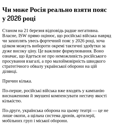
Чи може Росія реально взяти пояс
у 2026 році
Станом на 21 березня відповідь радше негативна.
Власне, ISW прямо оцінює, що російські війська навряд
чи захоплять увесь фортечний пояс у 2026 році, хоча
цілком можуть вибороти окремі тактичні здобутки за
дуже високу ціну. Це важливе формулювання. Воно
означає, що йдеться не про неможливість російського
просування взагалі, а про малоймовірність швидкого
стратегічного обвалу української оборони на цій
ділянці.
Причин кілька.
По-перше, російські війська вже входять у кампанію
виснаженими й змушені компенсувати нестачу якості
кількістю.
По-друге, українська оборона на цьому театрі — це не
лише окопи, а щільна система дронів, артилерії,
мобільних груп і міської оборони.