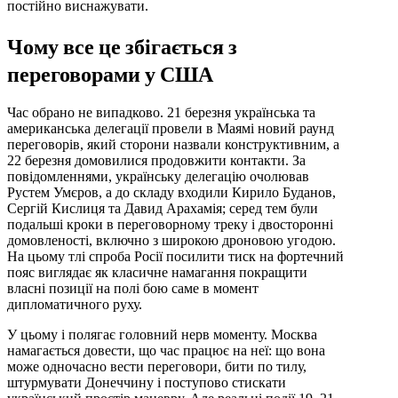
постійно виснажувати.
Чому все це збігається з
переговорами у США
Час обрано не випадково. 21 березня українська та
американська делегації провели в Маямі новий раунд
переговорів, який сторони назвали конструктивним, а
22 березня домовилися продовжити контакти. За
повідомленнями, українську делегацію очолював
Рустем Умєров, а до складу входили Кирило Буданов,
Сергій Кислиця та Давид Арахамія; серед тем були
подальші кроки в переговорному треку і двосторонні
домовленості, включно з широкою дроновою угодою.
На цьому тлі спроба Росії посилити тиск на фортечний
пояс виглядає як класичне намагання покращити
власні позиції на полі бою саме в момент
дипломатичного руху.
У цьому і полягає головний нерв моменту. Москва
намагається довести, що час працює на неї: що вона
може одночасно вести переговори, бити по тилу,
штурмувати Донеччину і поступово стискати