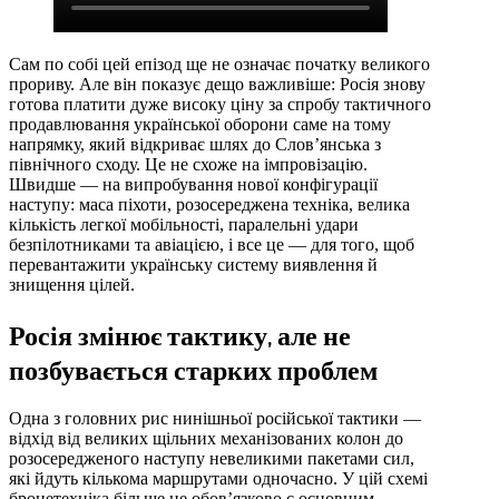
Сам по собі цей епізод ще не означає початку великого
прориву. Але він показує дещо важливіше: Росія знову
готова платити дуже високу ціну за спробу тактичного
продавлювання української оборони саме на тому
напрямку, який відкриває шлях до Слов’янська з
північного сходу. Це не схоже на імпровізацію.
Швидше — на випробування нової конфігурації
наступу: маса піхоти, розосереджена техніка, велика
кількість легкої мобільності, паралельні удари
безпілотниками та авіацією, і все це — для того, щоб
перевантажити українську систему виявлення й
знищення цілей.
Росія змінює тактику, але не
позбувається старких проблем
Одна з головних рис нинішньої російської тактики —
відхід від великих щільних механізованих колон до
розосередженого наступу невеликими пакетами сил,
які йдуть кількома маршрутами одночасно. У цій схемі
бронетехніка більше не обов’язково є основним