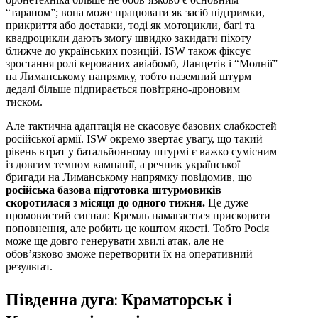
“тараном”; вона може працювати як засіб підтримки,
прикриття або доставки, тоді як мотоцикли, багі та
квадроцикли дають змогу швидко закидати піхоту
ближче до українських позицій. ISW також фіксує
зростання ролі керованих авіабомб, Ланцетів і “Молнії”
на Лиманському напрямку, тобто наземний штурм
дедалі більше підпирається повітряно-дроновим
тиском.
Але тактична адаптація не скасовує базових слабкостей
російської армії. ISW окремо звертає увагу, що такий
рівень втрат у батальйонному штурмі є важко сумісним
із довгим темпом кампанії, а речник української
бригади на Лиманському напрямку повідомив, що
російська базова підготовка штурмовиків
скоротилася з місяця до одного тижня.
Це дуже
промовистий сигнал: Кремль намагається прискорити
поповнення, але робить це коштом якості. Тобто Росія
може ще довго генерувати хвилі атак, але не
обов’язково зможе перетворити їх на оперативний
результат.
Південна дуга: Краматорськ і