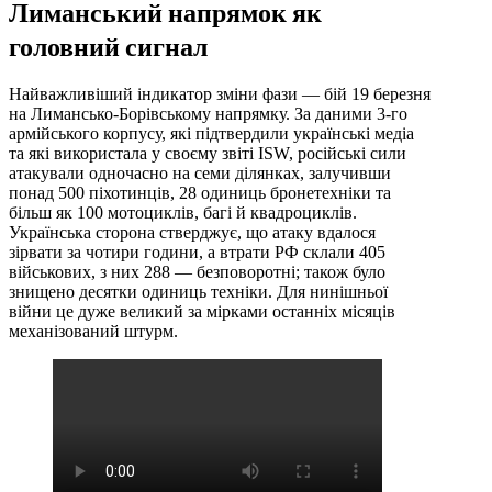
Лиманський напрямок як
головний сигнал
Найважливіший індикатор зміни фази — бій 19 березня
на Лимансько-Борівському напрямку. За даними 3-го
армійського корпусу, які підтвердили українські медіа
та які використала у своєму звіті ISW, російські сили
атакували одночасно на семи ділянках, залучивши
понад 500 піхотинців, 28 одиниць бронетехніки та
більш як 100 мотоциклів, багі й квадроциклів.
Українська сторона стверджує, що атаку вдалося
зірвати за чотири години, а втрати РФ склали 405
військових, з них 288 — безповоротні; також було
знищено десятки одиниць техніки. Для нинішньої
війни це дуже великий за мірками останніх місяців
механізований штурм.