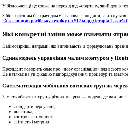
У бізнес-логіці це схоже на перехід від «стартапу, який довів т
З біографічним бекграундом Єлізарова як людини, яка з нуля ви
“Хто знищив російську техніку на $12 млрд: історія Lasar’s 
Які конкретні зміни може означати «тр
Найімовірніші напрями, які випливають із формулювань презид
Єдина модель управління малим контуром у Пові
Президент говорить саме про «нову організацію» для всього ко
Це натякає на уніфікацію підпорядкування, процедур та взаєм
Систематизація мобільних вогневих груп як мереж
Замість «багатьох груп у різних місцях» — модель, де важливі:
стандарти чергувань,
логістика,
контроль готовності,
звітність і метрики.