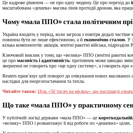
Це кадрове рішення — не про одну людину. Це про перехід до
масштабована «дешева» масова лінія протидії дронам, яка пра
Чому «мала ППО» стала політичним прі
Україна входить у період, коли загроза з повітря дедалі частіш
повинна бути не лише ефективною, а й
економічно сталою
. У
кілька компонентів: авіація, зенітні ракетні війська, підрозділи
Ключовий виклик у тому, що «велика» ППО (зенітні ракетні ко
це про
масовість і адаптивність
: противник може швидко змін
зверненні не говорить про «ще одну систему», а говорить про
«
Reuters прив’язує цей поворот до очікування нових масованих а
наслідки для енергопостачання та тепла.
Читайте також:
Ціль «50 тисяч на місяць»: що насправді озн
Що таке «мала ППО» у практичному сен
У публічній логіці держави «мала ППО» — це
короткодальній
«велику» ППО і розвантажує її від роботи по «дешевих» цілях.