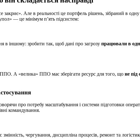
 закриє». Але в реальності це портфель рішень, зібраний в одну
упол» — це мінімум п’ять підсистем:
ня в іншому: зробити так, щоб дані про загрозу
працювали в одн
ППО. А «велика» ППО має зберігати ресурс для того, що
не під
застосування
оворячи про потребу масштабування і системи підготовки операт
івні командування.
я
: змінність, чергування, дисципліна процесів, ремонт та логісти