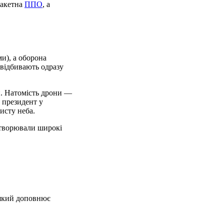
ракетна
ППО
, а
и), а оборона
 відбивають одразу
и. Натомість дрони —
 президент у
исту неба.
 створювали широкі
 який доповнює