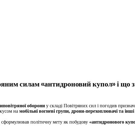
ряним силам «антидроновий купол» і що 
иповітряної оборони
у складі Повітряних сил і погодив призна
фокусом на
мобільні вогневі групи, дрони-перехоплювачі та інші
і сформулював політичну мету як побудову
«антидронового куп