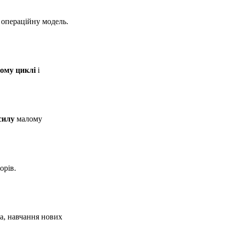
 операційну модель.
ому циклі
і
 силу
малому
орів.
ка, навчання нових