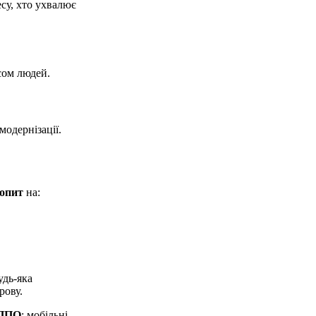
есу, хто ухвалює
сом людей.
модернізації.
попит
на:
удь-яка
рову.
 ППО
: мобільні