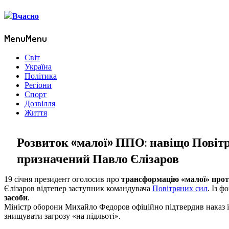
Menu
Menu
Світ
Україна
Політика
Регіони
Спорт
Дозвілля
Життя
Розвиток «малої» ППО: навіщо Повіт
призначений Павло Єлізаров
19 січня президент оголосив про
трансформацію «малої» прот
Єлізаров відтепер заступник командувача
Повітряних сил
. Із 
засоби
.
Міністр оборони Михайло Федоров офіційно підтвердив наказ 
знищувати загрозу «на підльоті».