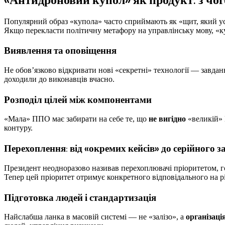
Популярний образ «купола» часто сприймають як «щит, який усе
Якщо перекласти політичну метафору на управлінську мову, «к
Виявлення та оповіщення
Не обов’язково відкривати нові «секретні» технології — завдан
доходили до виконавців вчасно.
Розподіл цілей між компонентами
«Мала» ППО має забирати на себе те, що
не вигідно
«великій» 
контуру.
Перехоплення: від «окремих кейсів» до серійного 
Президент неодноразово називав перехоплювачі пріоритетом, г
Тепер цей пріоритет отримує конкретного відповідального на р
Підготовка людей і стандартизація
Найслабша ланка в масовій системі — не «залізо», а
організаці