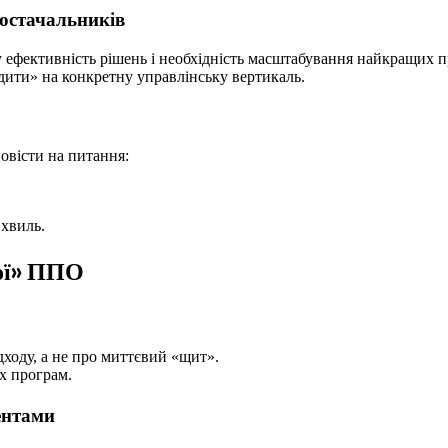
постачальників
ну ефективність рішень і необхідність масштабування найкращих п
дити» на конкретну управлінську вертикаль.
овісти на питання:
 хвиль.
ої» ППО
дходу, а не про миттєвий «щит».
х програм.
ентами