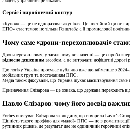
людей, управління ризиками.
Сервіс і виробничий контур
«Купол» — це не одноразова закупівля. Це постійний цикл: в
ППО» стає темою не тільки Генштабу, а й промислової політики
Чому саме «дрони-перехоплювачі» стают
Дрон-перехоплювач, у загальному визначенні — це спроба «пере
відносно дешевшим
засобом, а не витрачати дефіцитні дорогі 
Цю логіку Україна просуває публічно вже щонайменше з 2024–20
мобільних груп та постачанням ППО.
Медіа також фіксували, що Україна шукає масштабування саме 
Призначення Єлізарова — це ознака, що держава переходить ві
Павло Єлізаров: чому його досвід важл
Forbes описував Єлізарова як людину, що створила Lasar’s Group
Цінність такого профілю для «малої» ППО — не в романтизації 
рутинних рішень, де результат дає не одиничний героїчний епізо