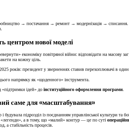
иробництво → постачання → ремонт → модернізація → списання.
.
ь центром нової моделі
вернути» економіку повітряної війни: відповідати на масову за
ракети на кожну ціль.
25 років: президент у зверненнях ставив перехоплювачі в один 
цього напрямку як «щоденного» інструмента.
д «підтримки ідей» до
інституційного оформлення програми
.
ивий саме для «масштабування»
 і будувала підрозділ із поєднанням управлінської культури та б
«легенди», а в тому, що «малий» контур — це по суті
операційн
д, а стабільність процесів.