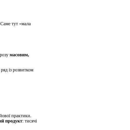
 Саме тут «мала
грозу
масовим,
ряд із розвитком
ойової практики.
ий продукт
: тисячі