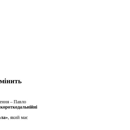
змінить
чення – Павло
 короткодальнійні
ола»
, який має