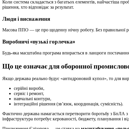
Коли система складається з багатьох елементів, найчастіша про
рішення, хто відповідає за результат.
Люди і виснаження
Масова ППО — це про щоденну нічну роботу. Без правильної рот
Виробничі «вузькі горлечка»
Будь-яка масштабна програма впирається в ланцюги постачання, 
Що це означає для оборонної промислово
Якщо держава реально будує «антидроновий купол», то для вир
серійні вироби,
сервіс і ремонт,
навчальні контури,
інтеграційні рішення (зв’язок, координація, сумісність).
Фактично держава намагається перетворити боротьбу з БпЛА з «
інфраструктура потребує керованості, бюджету, планування і в
Призначення Єлізарова — це ставка на
масштабування «польов