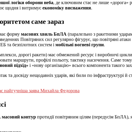
іншої логіки оборони неба
, де ключовим стає не лише «дорога» 
цює щодня і витримує
економіку виснаження
.
оритетом саме зараз
е має форму
масових хвиль БпЛА
(паралельно з ракетними ударам
 зведеннях Повітряних сил регулярно фігурує, що повітряні атаки
 РЕБ та безпілотних систем і
мобільні вогневі групи
.
мплекси, дорогі ракети) має обмежений ресурс і виробничі цикл
ювати маршрути, профілі польоту, тактику насичення. Саме тому
новий підхід»
і «нову організацію» всього компонента такого зах
так та досвіду нещодавніх ударів, які били по інфраструктурі й
ачає найгучніша заява Михайла Федорова
сі
, масовий контур
протидії повітряним цілям (передусім БпЛА),