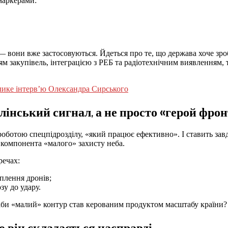
маркерами:
 — вони вже застосовуються. Йдеться про те, що держава хоче зр
ням закупівель, інтеграцією з РЕБ та радіотехнічним виявленням
лике інтерв’ю Олександра Сирського
інський сигнал, а не просто «герой фрон
роботою спецпідрозділу, «який працює ефективно». І ставить зав
компонента «малого» захисту неба.
речах:
плення дронів;
зу до удару.
, аби «малий» контур став керованим продуктом масштабу країни?
о він складається насправді