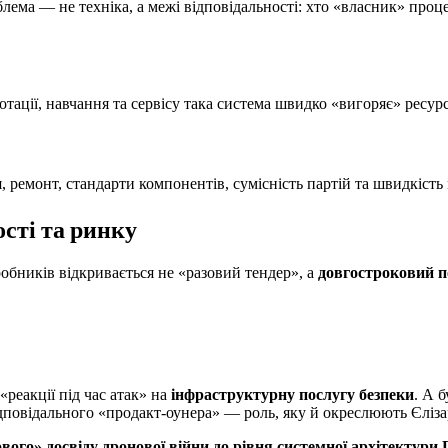
блема — не техніка, а межі відповідальності: хто «власник» проц
ації, навчання та сервісу така система швидко «вигоряє» ресур
ремонт, стандарти компонентів, сумісність партій та швидкість 
сті та ринку
обників відкривається не «разовий тендер», а
довгостроковий 
реакції під час атак» на
інфраструктурну послугу безпеки
. А б
ідповідального «продакт-оунера» — роль, яку й окреслюють Єліза
ого» досвіду дронової війни до рівня системної архітектури