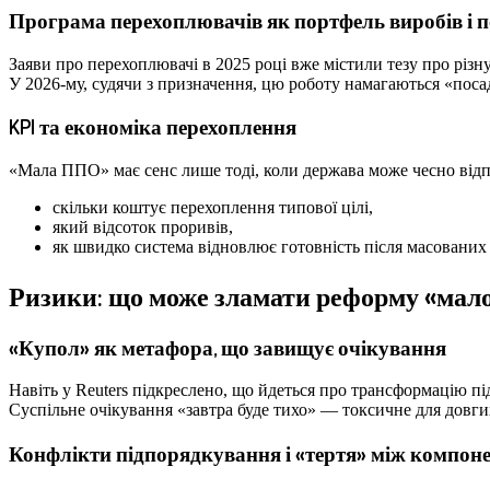
Програма перехоплювачів як портфель виробів і 
Заяви про перехоплювачі в 2025 році вже містили тезу про різ
У 2026-му, судячи з призначення, цю роботу намагаються «поса
KPI та економіка перехоплення
«Мала ППО» має сенс лише тоді, коли держава може чесно відп
скільки коштує перехоплення типової цілі,
який відсоток проривів,
як швидко система відновлює готовність після масованих
Ризики: що може зламати реформу «мал
«Купол» як метафора, що завищує очікування
Навіть у Reuters підкреслено, що йдеться про трансформацію пі
Суспільне очікування «завтра буде тихо» — токсичне для довги
Конфлікти підпорядкування і «тертя» між компон