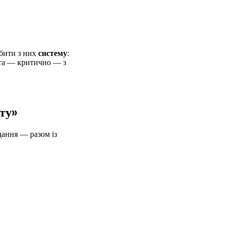
обити з них
систему
:
, та — критично — з
ту»
дання — разом із