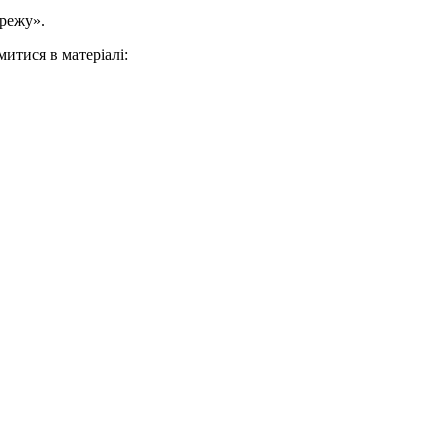
ережу».
итися в матеріалі: