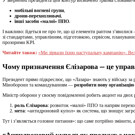
У зверненні президента цей контур визначено трьома словами-
мобільні вогневі групи
,
дрони-перехоплювачі
,
інші засоби «малої» ППО
.
І важливо: йдеться не про те, що ці елементи раптом з’явилися
зі стандартами, управлінням, підготовкою, сервісом, плануван
прозорими KPI.
Читайте також:
«Ми зірвали їхню наступальну кампанію». Ве
Чому призначення Єлізарова — це управл
Президент прямо підкреслює, що «Лазара» знають у війську за 
Міноборони та командуванням —
розробити нову організацію
Міністр оборони у своєму повідомленні робить акцент на двох 
роль Єлізарова
: розвиток «малої» ППО та напрям перехо
мета
: «антидроновий купол» як система, що знищує загро
Тут і з’являється головне питання»: що саме потрібно змінити
«Антидроновий купол» як продукт: з чог