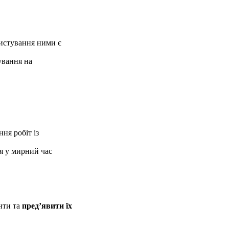
ристування ними є
ування на
ня робіт із
ня у мирний час
енти та
пред’явити їх