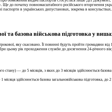
про обмеження видачі паспортів стосується лише ДП Документ, 
». Ще до початку повномасштабного російського вторгнення укра
і паспорти в українських дипустановах, зокрема в консульствах.
ої та базова військова підготовка у виша
рокової, яку скасовано. Її повинні будуть пройти громадяни від 1
. При цьому рік проходження служби до досягнення 24-річного ві
го стану) — до 5 місяців, з яких до 3 місяців здійснюється базов
е 1 місяця здійснюється базова загальновійськова підготовка, до 