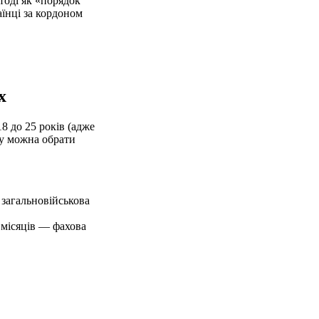
тоді як «порядок
їнці за кордоном
х
8 до 25 років (адже
ку можна обрати
а загальновійськова
2 місяців — фахова