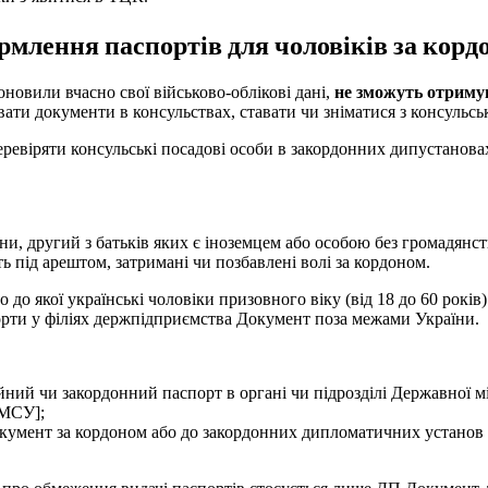
млення паспортів для чоловіків за корд
 оновили вчасно свої військово-облікові дані,
не зможуть отриму
ти документи в консульствах, ставати чи зніматися з консульськ
еревіряти консульські посадові особи в закордонних дипустанова
и, другий з батьків яких є іноземцем або особою без громадянст
ь під арештом, затримані чи позбавлені волі за кордоном.
о до якої українські чоловіки призовного віку (від 18 до 60 років
рти у філіях держпідприємства Документ поза межами України.
йний чи закордонний паспорт в органі чи підрозділі Державної м
ДМСУ];
окумент за кордоном або до закордонних дипломатичних установ