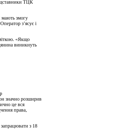
редставники ТЦК
К мають змогу
Оператор з’ясує і
дміткою. «Якщо
адянина виникнуть
р
кон значно розширив
тично це вся
дчення права,
ь запрацювати з 18