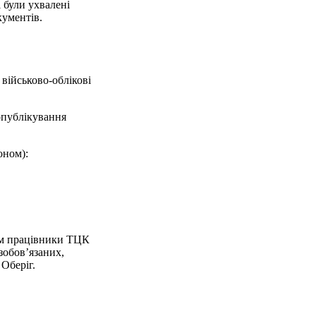
 були ухвалені
кументів.
 військово-облікові
 опублікування
оном):
їм працівники ТЦК
зобов’язаних,
Оберіг.