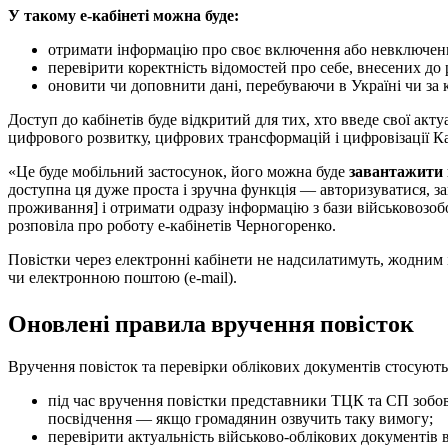
У такому е-кабінеті можна буде:
отримати інформацію про своє включення або невключенн
перевірити коректність відомостей про себе, внесених до 
оновити чи доповнити дані, перебуваючи в Україні чи за 
Доступ до кабінетів буде відкритий для тих, хто введе свої акт
цифрового розвитку, цифрових трансформацій і цифровізації К
«Це буде мобільний застосунок, його можна буде
завантажити в
доступна ця дуже проста і зручна функція — авторизуватися, з
проживання] і отримати одразу інформацію з бази військовозобо
розповіла про роботу е-кабінетів Черногоренко.
Повістки через електронні кабінети не надсилатимуть, жодним і
чи електронною поштою (e-mail).
Оновлені правила вручення повісток
Вручення повісток та перевірки облікових документів стосують
під час вручення повістки представники ТЦК та СП зобов’я
посвідчення — якщо громадянин озвучить таку вимогу;
перевірити актуальність військово-облікових документі