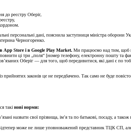
я до реєстру Оберіг,
реєстру,
кордоном.
уальні персональні дані, пояснила заступниця міністра оборони У
атерина Черногоренко.
 App Store і в Google Play Market.
Ми працюємо над тим, щоб в
аповнити ці три „поля“ [номер телефону, електронну пошту та фа
в’язаних Оберіг — для того, щоб передивитися, які дані є по тоб
з прийнятих законів це не передбачено. Так само не буде повісток
ся такі
нові норми:
зані назвати свої прізвища, ім’я та по батькові, посаду, а також
в відтепер може не лише уповноважений представник ТЦК СП, ал