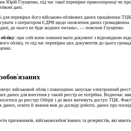
ик Юрій Глущенко, під час такої перевірки правоохоронці чи п
ікові дані.
ці для перевірки його військово-облікових даних працівники ТЦ
’ясувати з оператором ЄДРВ щодо оновлення даних громадянина. 
дані, до нього не буде жодних питань», — пояснив Глущенко.
 обліку
: при собі вони повинні мати документ з відповідною ві
вого обліку, то під час перевірки цих документів до цього гром
щенко.
зобов’язаних
овізує військовий облік і повноцінно запускає електронний реєст
них даних для внесення у такий реєстр не потрібна. Водночас за
 вноситися до реєстру Оберіг і до яких матимуть доступ ТЦК. Фак
даних, освіти й знання мов до досвіду роботи, даних про посві
ти призовників, військовозобов’язаних та резервістів, які мают