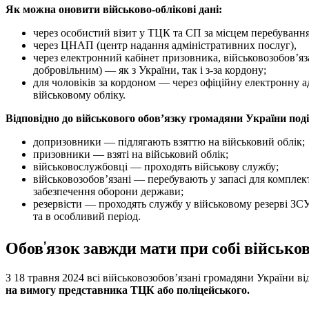
Як можна оновити військово-облікові дані:
через особистий візит у ТЦК та СП за місцем перебування
через ЦНАП (центр надання адміністративних послуг),
через електронний кабінет призовника, військовозобов’яз
добровільним) — як з України, так і з-за кордону;
для чоловіків за кордоном — через офіційну електронну 
військовому обліку.
Відповідно до військового обов’язку громадяни України поді
допризовники — підлягають взяттю на військовий облік;
призовники — взяті на військовий облік;
військовослужбовці — проходять військову службу;
військовозобов’язані — перебувають у запасі для комплек
забезпечення оборони держави;
резервісти — проходять службу у військовому резерві ЗСУ
та в особливий період.
Обов’язок завжди мати при собі військо
З 18 травня 2024 всі військовозобов’язані громадяни України ві
на вимогу представника ТЦК або поліцейського.