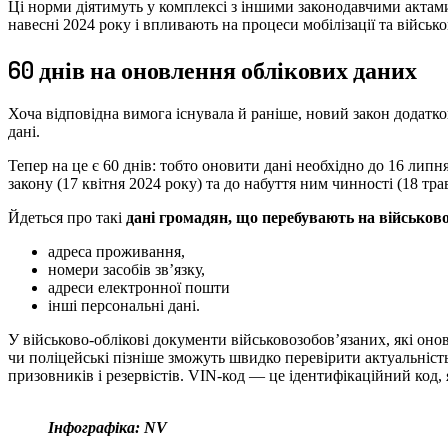
Ці норми діятимуть у комплексі з іншими законодавчими актами,
навесні 2024 року і впливають на процеси мобілізації та війсь
60 днів на оновлення облікових даних
Хоча відповідна вимога існувала й раніше, новий закон додатково
дані.
Тепер на це є 60 днів: тобто оновити дані необхідно до 16 липн
закону (17 квітня 2024 року) та до набуття ним чинності (18 тра
Йдеться про такі
дані громадян, що перебувають на військов
адреса проживання,
номери засобів зв’язку,
адреси електронної пошти
інші персональні дані.
У військово-облікові документи військовозобов’язаних, які оно
чи поліцейські пізніше зможуть швидко перевірити актуальність
призовників і резервістів. VIN-код — це ідентифікаційний код
Інфографіка: NV