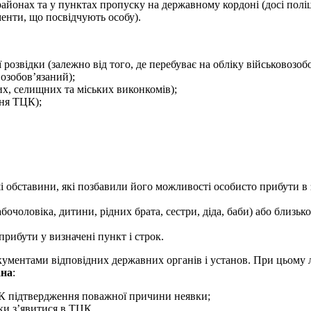
онах та у пунктах пропуску на державному кордоні (досі поліц
енти, що посвідчують особу).
озвідки (залежно від того, де перебуває на обліку військовозоб
озобов’язаний);
их, селищних та міських виконкомів);
ння ТЦК);
інші обставини, які позбавили його можливості особисто прибути в 
очоловіка, дитини, рідних брата, сестри, діда, баби) або близьк
прибути у визначені пункт і строк.
кументами відповідних державних органів і установ. При цьому 
ана
:
ТЦК підтвердження поважної причини неявки;
аки з’явитися в ТЦК.