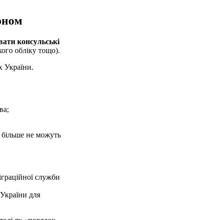
оном
вати консульські
ого обліку тощо).
х України.
ва;
) більше не можуть
іграційної служби
 України для