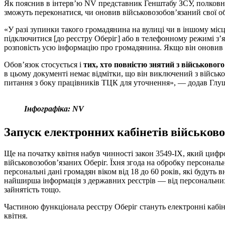
Як пояснив в інтерв’ю NV представник Генштабу ЗСУ, полковн
зможуть переконатися, чи оновив військовозобов’язаний свої обл
«У разі зупинки такого громадянина на вулиці чи в іншому міс
підключитися [до реєстру Оберіг] або в телефонному режимі з
розповість усю інформацію про громадянина. Якщо він оновив 
Обов’язок стосується і
тих, хто повністю знятий з військового
в цьому документі немає відмітки, що він виключений з військо
питання з боку працівників ТЦК для уточнення», — додав Глу
Інфографіка: NV
Запуск електронних кабінетів військово
Ще на початку квітня набув чинності закон 3549-ІХ, який цифр
військовозобов’язаних Оберіг. Їхня згода на обробку персональ
персональні дані громадян віком від 18 до 60 років, які будуть
найширша інформація з державних реєстрів — від персональних 
зайнятість тощо.
Частиною функціонала реєстру Оберіг стануть електронні кабіне
квітня.