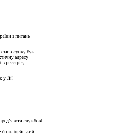
країни з питань
 застосунку була
ктичну адресу
і в реєстрі», —
 у Дії
 пред’явити службові
е й поліцейський