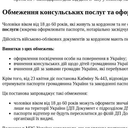
Обмеження консульських послуг та офор
Чоловіки віком від 18 до 60 років, які живуть за кордоном та не
послуги
(зокрема оформлювати паспорти, нотаріально засвідчува
Дійсність військово-облікових документів за кордоном мають п
Винятки з цих обмежень
:
оформлення посвідчення особи на повернення в Україну;
вчинення консульських дій щодо дітей громадянина Україн
вчинення дій за заявами громадян України, які перебувают
Крім того, від 23 квітня діє постанова Кабміну № 443, відповідн
отримувати паспорти громадянина України та закордонні паспо
Ця постанова запроваджує такі обмеження:
чоловіки віком від 18 до 60 років можуть оформити звича
лише на території України [ДП Документ є підрозділом 
паспорти відтепер не будуть пересилатися до філій ДП Д
організації їх видачі.