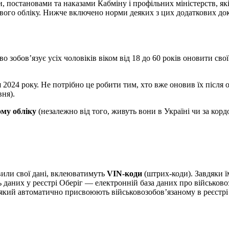
 постановами та наказами Кабміну і профільних міністерств, які
кового обліку. Нижче включено норми деяких з цих додаткових до
 зобов’язує усіх чоловіків віком від 18 до 60 років оновити свої
я 2024 року. Не потрібно це робити тим, хто вже оновив їх після
вня).
ому обліку
(незалежно від того, живуть вони в Україні чи за корд
вили свої дані, вклеюватимуть
VIN-коди
(штрих-коди). Завдяки 
 даних у реєстрі Оберіг — електронній база даних про військово
, який автоматично присвоюють військовозобов’язаному в реєстрі 