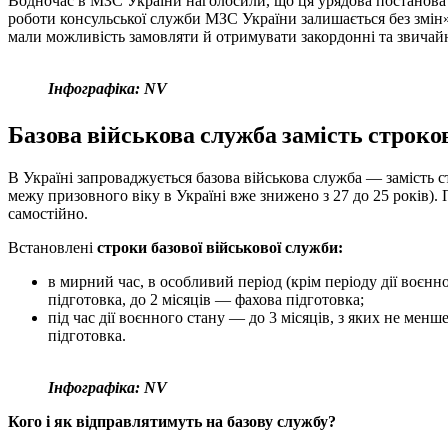
Водночас в МЗС України наголосили, що ця урядова постанова 
роботи консульської служби МЗС України залишається без змін
мали можливість замовляти й отримувати закордонні та звичайн
Інфографіка: NV
Базова військова служба замість строков
В Україні запроваджується базова військова служба — замість ст
межу призовного віку в Україні вже знижено з 27 до 25 років)
самостійно.
Встановлені
строки базової військової служби:
в мирний час, в особливий період (крім періоду дії воєнно
підготовка, до 2 місяців — фахова підготовка;
під час дії воєнного стану — до 3 місяців, з яких не менш
підготовка.
Інфографіка: NV
Кого і як відправлятимуть на базову службу?