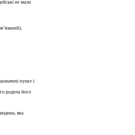
ейські не мали
ов’язаний);
зазначені пункт і
ого родича його
людина, яка