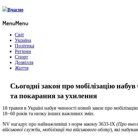
Menu
Menu
Світ
Україна
Політика
Регіони
Спорт
Дозвілля
Життя
Сьогодні закон про мобілізацію набув ч
та покарання за ухилення
18 травня в Україні набув чинності новий закон про мобілізаці
18−60 років та низку інших важливих змін.
NV нагадує про найважливіші з норм закону 3633-IX
(Про внес
військової служби, мобілізації та військового обліку
), які набува