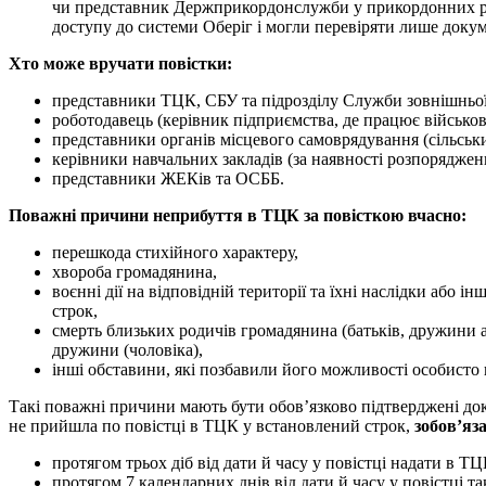
чи представник Держприкордонслужби у прикордонних рай
доступу до системи Оберіг і могли перевіряти лише докум
Хто може вручати повістки:
представники ТЦК, СБУ та підрозділу Служби зовнішньої р
роботодавець (керівник підприємства, де працює військов
представники органів місцевого самоврядування (сільськ
керівники навчальних закладів (за наявності розпорядже
представники ЖЕКів та ОСББ.
Поважні причини неприбуття в ТЦК за повісткою вчасно:
перешкода стихійного характеру,
хвороба громадянина,
воєнні дії на відповідній території та їхні наслідки або 
строк,
смерть близьких родичів громадянина (батьків, дружини аб
дружини (чоловіка),
інші обставини, які позбавили його можливості особисто 
Такі поважні причини мають бути обов’язково підтверджені до
не прийшла по повістці в ТЦК у встановлений строк,
зобов’яз
протягом трьох діб від дати й часу у повістці надати в 
протягом 7 календарних днів від дати й часу у повістці т