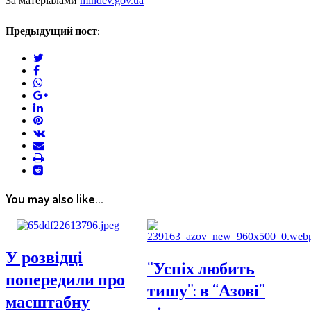
За матеріалами
mindev.gov.ua
Предыдущий пост:
twitter
facebook
whatsapp
google+
linkedin
pinterest
vkontakte
email
print
reddit
reddit
You may also like...
У розвідці
“Успіх любить
попередили про
тишу”: в “Азові”
масштабну