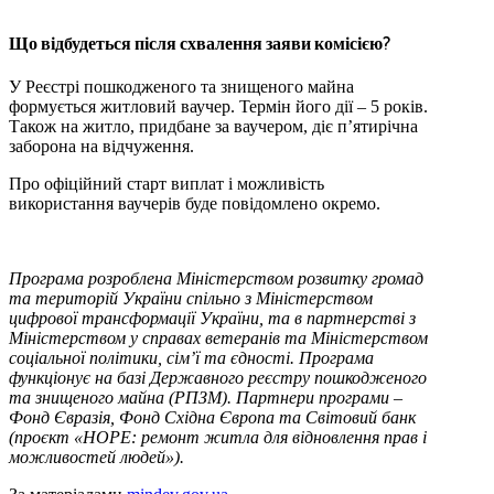
Що відбудеться після схвалення заяви комісією?
У Реєстрі пошкодженого та знищеного майна
формується житловий ваучер. Термін його дії – 5 років.
Також на житло, придбане за ваучером, діє п’ятирічна
заборона на відчуження.
Про офіційний старт виплат і можливість
використання ваучерів буде повідомлено окремо.
Програма розроблена Міністерством розвитку громад
та територій України спільно з Міністерством
цифрової трансформації України, та в партнерстві з
Міністерством у справах ветеранів та Міністерством
соціальної політики, сім’ї та єдності. Програма
функціонує на базі Державного реєстру пошкодженого
та знищеного майна (РПЗМ). Партнери програми –
Фонд Євразія, Фонд Східна Європа та Світовий банк
(проєкт «HOPE: ремонт житла для відновлення прав і
можливостей людей»).