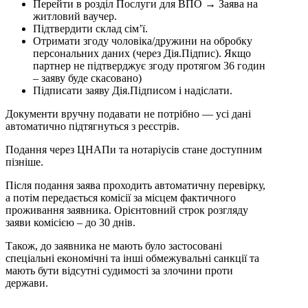
Перейти в розділ Послуги для ВПО → Заява на
житловий ваучер.
Підтвердити склад сім’ї.
Отримати згоду чоловіка/дружини на обробку
персональних даних (через Дія.Підпис). Якщо
партнер не підтверджує згоду протягом 36 годин
– заяву буде скасовано)
Підписати заяву Дія.Підписом і надіслати.
Документи вручну подавати не потрібно — усі дані
автоматично підтягнуться з реєстрів.
Подання через ЦНАПи та нотаріусів стане доступним
пізніше.
Після подання заява проходить автоматичну перевірку,
а потім передається комісії за місцем фактичного
проживання заявника. Орієнтовний строк розгляду
заяви комісією – до 30 днів.
Також, до заявника не мають було застосовані
спеціальні економічні та інші обмежувальні санкції та
мають бути відсутні судимості за злочини проти
держави.