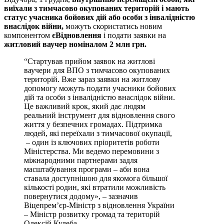
виїхали з тимчасово окупованих територій і мають
статус учасника бойових дій або особи з інвалідністю
внаслідок війни,
можуть скористатись новим
компонентом
єВідновлення
і подати заявки на
житловий ваучер номіналом 2 млн грн.
“Стартував прийом заявок на житлові
ваучери для ВПО з тимчасово окупованих
територій. Вже зараз заявки на житлову
допомогу можуть подати учасники бойових
дій та особи з інвалідністю внаслідок війни.
Це важливий крок, який дає людям
реальний інструмент для відновлення свого
життя у безпечних громадах. Підтримка
людей, які переїхали з тимчасової окупації,
– один із ключових пріоритетів роботи
Міністерства. Ми ведемо перемовини з
міжнародними партнерами задля
масштабування програми – аби вона
ставала доступнішою для якомога більшої
кількості родин, які втратили можливість
повернутися додому», – зазначив
Віцепрем’єр-Міністр з відновлення України
– Міністр розвитку громад та територій
Олексій Кулеба.