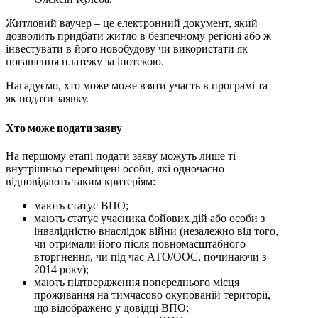
Житловий ваучер – це електронний документ, який
дозволить придбати житло в безпечному регіоні або ж
інвестувати в його новобудову чи використати як
погашення платежу за іпотекою.
Нагадуємо, хто може може взяти участь в програмі та
як подати заявку.
Хто може подати заяву
На першому етапі подати заяву можуть лише ті
внутрішньо переміщені особи, які одночасно
відповідають таким критеріям:
мають статус ВПО;
мають статус учасника бойових дій або особи з
інвалідністю внаслідок війни (незалежно від того,
чи отримали його після повномасштабного
вторгнення, чи під час АТО/ООС, починаючи з
2014 року);
мають підтвердження попереднього місця
проживання на тимчасово окупованій території,
що відображено у довідці ВПО;