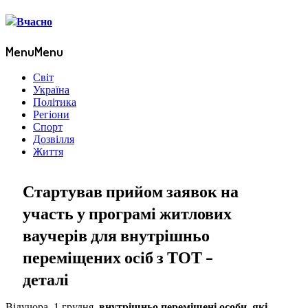
Menu
Menu
Світ
Україна
Політика
Регіони
Спорт
Дозвілля
Життя
Стартував прийом заявок на
участь у програмі житлових
ваучерів для внутрішньо
переміщених осіб з ТОТ –
деталі
Відучора, 1 грудня,
внутрішньо переміщені особи, які