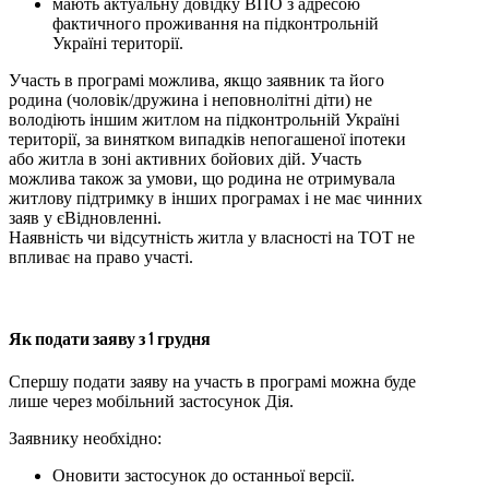
мають актуальну довідку ВПО з адресою
фактичного проживання на підконтрольній
Україні території.
Участь в програмі можлива, якщо заявник та його
родина (чоловік/дружина і неповнолітні діти) не
володіють іншим житлом на підконтрольній Україні
території, за винятком випадків непогашеної іпотеки
або житла в зоні активних бойових дій. Участь
можлива також за умови, що родина не отримувала
житлову підтримку в інших програмах і не має чинних
заяв у єВідновленні.
Наявність чи відсутність житла у власності на ТОТ не
впливає на право участі.
Як подати заяву з 1 грудня
Спершу подати заяву на участь в програмі можна буде
лише через мобільний застосунок Дія.
Заявнику необхідно:
Оновити застосунок до останньої версії.