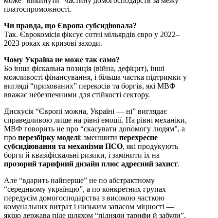
може “викинути” частину домогосподарств за межу
платоспроможності.
Чи правда, що Європа субсидіювала?
Так. Єврокомісія фіксує сотні мільярдів євро у 2022–
2023 роках як кризові заходи.
Чому Україна не може так само?
Бо інша фіскальна позиція (війна, дефіцит), інші
можливості фінансування, і більша частка підтримки у
вигляді “прихованих” перекосів та боргів, які МВФ
вважає небезпечними для стійкості сектору.
Дискусія “Європі можна, Україні — ні” виглядає
справедливою лише на рівні емоції. На рівні механіки,
МВФ говорить не про “скасувати допомогу людям”, а
про
перезбірку моделі
: зменшити
перехресне
субсидіювання та механізми ПСО
, які продукують
борги й квазіфіскальні ризики, і замінити їх на
прозорий тарифний дизайн плюс адресний захист
.
Але “вдарить найперше” не по абстрактному
“середньому українцю”, а по конкретних групах —
передусім домогосподарства з високою часткою
комунальних витрат і низьким запасом міцності —
якщо держава піде шляхом “підняли тарифи й забули”.