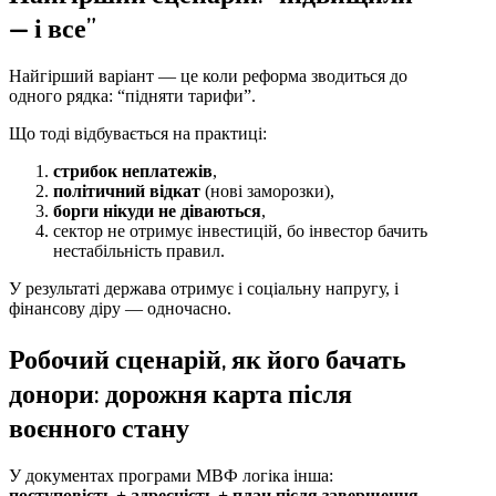
— і все”
Найгірший варіант — це коли реформа зводиться до
одного рядка: “підняти тарифи”.
Що тоді відбувається на практиці:
стрибок неплатежів
,
політичний відкат
(нові заморозки),
борги нікуди не діваються
,
сектор не отримує інвестицій, бо інвестор бачить
нестабільність правил.
У результаті держава отримує і соціальну напругу, і
фінансову діру — одночасно.
Робочий сценарій, як його бачать
донори: дорожня карта після
воєнного стану
У документах програми МВФ логіка інша:
поступовість + адресність + план після завершення