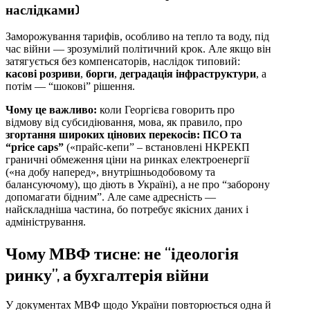
наслідками)
Заморожування тарифів, особливо на тепло та воду, під
час війни — зрозумілий політичний крок. Але якщо він
затягується без компенсаторів, наслідок типовий:
касові розриви
,
борги
,
деградація інфраструктури
, а
потім — “шокові” рішення.
Чому це важливо:
коли Георгієва говорить про
відмову від субсидіювання, мова, як правило, про
згортання широких цінових перекосів: ПСО та
“price caps”
(«прайс-кепи” – встановлені НКРЕКП
граничні обмеження ціни на ринках електроенергії
(«на добу наперед», внутрішньодобовому та
балансуючому), що діють в Україні), а не про “заборону
допомагати бідним”. Але саме адресність —
найскладніша частина, бо потребує якісних даних і
адміністрування.
Чому МВФ тисне: не “ідеологія
ринку”, а бухгалтерія війни
У документах МВФ щодо України повторюється одна й