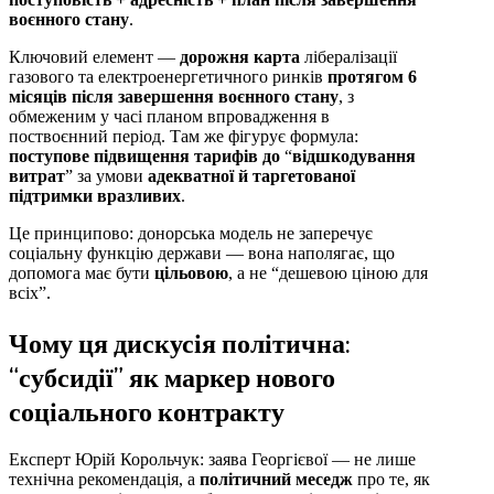
воєнного стану
.
Ключовий елемент —
дорожня карта
лібералізації
газового та електроенергетичного ринків
протягом 6
місяців після завершення воєнного стану
, з
обмеженим у часі планом впровадження в
поствоєнний період. Там же фігурує формула:
поступове підвищення тарифів до
“
відшкодування
витрат
” за умови
адекватної й таргетованої
підтримки вразливих
.
Це принципово: донорська модель не заперечує
соціальну функцію держави — вона наполягає, що
допомога має бути
цільовою
, а не “дешевою ціною для
всіх”.
Чому ця дискусія політична:
“субсидії” як маркер нового
соціального контракту
Експерт Юрій Корольчук: заява Георгієвої — не лише
технічна рекомендація, а
політичний меседж
про те, як