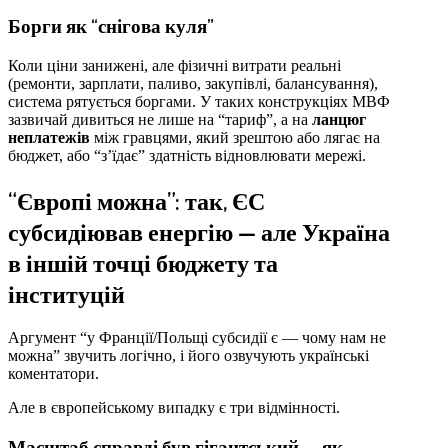
Борги як “снігова куля”
Коли ціни занижені, але фізичні витрати реальні
(ремонти, зарплати, паливо, закупівлі, балансування),
система рятується боргами. У таких конструкціях МВФ
зазвичай дивиться не лише на “тариф”, а на
ланцюг
неплатежів
між гравцями, який зрештою або лягає на
бюджет, або “з’їдає” здатність відновлювати мережі.
“Європі можна”: так, ЄС
субсидіював енергію — але Україна
в іншій точці бюджету та
інституцій
Аргумент “у Франції/Польщі субсидії є — чому нам не
можна” звучить логічно, і його озвучують українські
коментатори.
Але в європейському випадку є три відмінності.
Масштаб справді був гігантський — як