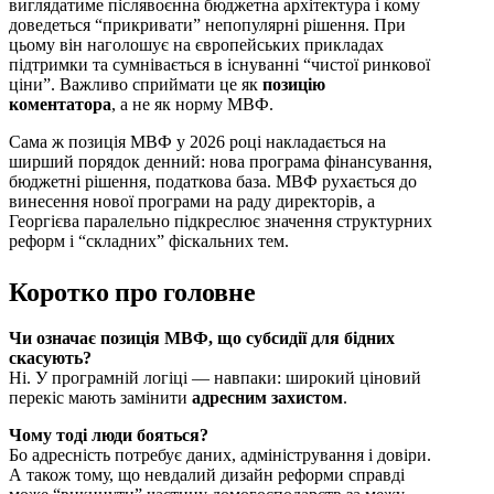
виглядатиме післявоєнна бюджетна архітектура і кому
доведеться “прикривати” непопулярні рішення. При
цьому він наголошує на європейських прикладах
підтримки та сумнівається в існуванні “чистої ринкової
ціни”. Важливо сприймати це як
позицію
коментатора
, а не як норму МВФ.
Сама ж позиція МВФ у 2026 році накладається на
ширший порядок денний: нова програма фінансування,
бюджетні рішення, податкова база. МВФ рухається до
винесення нової програми на раду директорів, а
Георгієва паралельно підкреслює значення структурних
реформ і “складних” фіскальних тем.
Коротко про головне
Чи означає позиція МВФ, що субсидії для бідних
скасують?
Ні. У програмній логіці — навпаки: широкий ціновий
перекіс мають замінити
адресним захистом
.
Чому тоді люди бояться?
Бо адресність потребує даних, адміністрування і довіри.
А також тому, що невдалий дизайн реформи справді