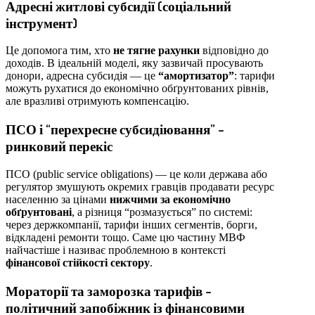
Адресні житлові субсидії (соціальний
інструмент)
Це допомога тим, хто
не тягне рахунки
відповідно до
доходів. В ідеальній моделі, яку зазвичай просувають
донори, адресна субсидія — це
“амортизатор”
: тарифи
можуть рухатися до економічно обґрунтованих рівнів,
але вразливі отримують компенсацію.
ПСО і “перехресне субсидіювання” –
ринковий перекіс
ПСО (public service obligations) — це коли держава або
регулятор змушують окремих гравців продавати ресурс
населенню за цінами
нижчими за економічно
обґрунтовані
, а різниця “розмазується” по системі:
через держкомпанії, тарифи інших сегментів, борги,
відкладені ремонти тощо. Саме цю частину МВФ
найчастіше і називає проблемною в контексті
фінансової стійкості сектору
.
Мораторії та заморозка тарифів –
політичний запобіжник із фінансовими