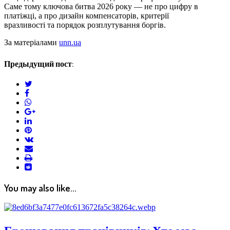
Саме тому ключова битва 2026 року — не про цифру в
платіжці, а про дизайн компенсаторів, критерії
вразливості та порядок розплутування боргів.
За матеріалами
unn.ua
Предыдущий пост:
twitter
facebook
whatsapp
google+
linkedin
pinterest
vkontakte
email
print
reddit
reddit
You may also like...