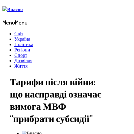
Menu
Menu
Світ
Україна
Політика
Регіони
Спорт
Дозвілля
Життя
Тарифи після війни:
що насправді означає
вимога МВФ
“прибрати субсидії”