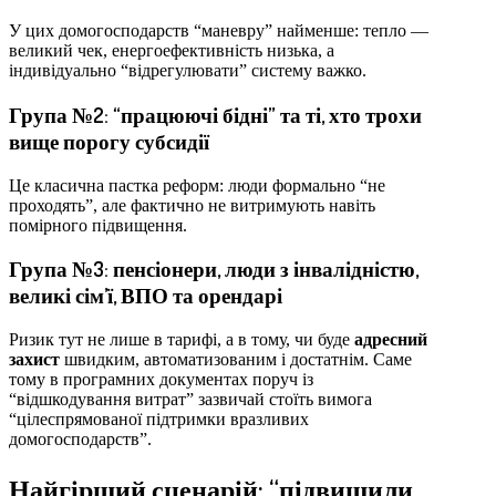
У цих домогосподарств “маневру” найменше: тепло —
великий чек, енергоефективність низька, а
індивідуально “відрегулювати” систему важко.
Група №2: “працюючі бідні” та ті, хто трохи
вище порогу субсидії
Це класична пастка реформ: люди формально “не
проходять”, але фактично не витримують навіть
помірного підвищення.
Група №3: пенсіонери, люди з інвалідністю,
великі сім’ї, ВПО та орендарі
Ризик тут не лише в тарифі, а в тому, чи буде
адресний
захист
швидким, автоматизованим і достатнім. Саме
тому в програмних документах поруч із
“відшкодування витрат” зазвичай стоїть вимога
“цілеспрямованої підтримки вразливих
домогосподарств”.
Найгірший сценарій: “підвищили