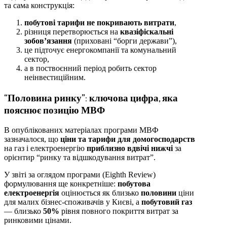
та сама конструкція:
побутові тарифи не покривають витрати
,
різниця перетворюється на
квазіфіскальні
зобов’язання
(приховані “борги держави”),
це підточує енергокомпанії та комунальний
сектор,
а в поствоєнний період робить сектор
неінвестиційним.
“Половина ринку”: ключова цифра, яка
пояснює позицію МВФ
В опублікованих матеріалах програми МВФ
зазначалося, що
ціни та тарифи для домогосподарств
на газ і електроенергію
приблизно вдвічі нижчі
за
орієнтир “ринку та відшкодування витрат”.
У звіті за оглядом програми (Eighth Review)
формулювання ще конкретніше:
побутова
електроенергія
оцінюється як близько
половини
ціни
для малих бізнес-споживачів у Києві, а
побутовий газ
— близько
50%
рівня повного покриття витрат за
ринковими цінами.