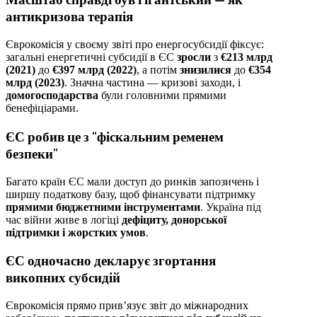
антикризова терапія
Єврокомісія у своєму звіті про енергосубсидії фіксує:
загальні енергетичні субсидії в ЄС
зросли
з
€213 млрд
(2021)
до
€397 млрд (2022)
, а потім
знизилися
до
€354
млрд (2023)
. Значна частина — кризові заходи, і
домогосподарства
були головними прямими
бенефіціарами.
ЄС робив це з “фіскальним ременем
безпеки”
Багато країн ЄС мали доступ до ринків запозичень і
ширшу податкову базу, щоб фінансувати підтримку
прямими бюджетними інструментами
. Україна під
час війни живе в логіці
дефіциту, донорської
підтримки і жорстких умов
.
ЄС одночасно декларує згортання
викопних субсидій
Єврокомісія прямо прив’язує звіт до міжнародних