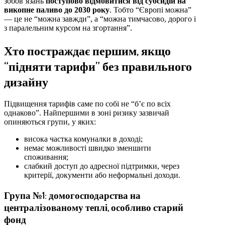
зобов’язань
поступово відмовитися від субсидій на
викопне паливо до 2030 року
. Тобто “Європі можна”
— це не “можна завжди”, а “можна тимчасово, дорого і
з паралельним курсом на згортання”.
Хто постраждає першим, якщо
“підняти тарифи” без правильного
дизайну
Підвищення тарифів саме по собі не “б’є по всіх
однаково”. Найпершими в зоні ризику зазвичай
опиняються групи, у яких:
висока частка комуналки в доході;
немає можливості швидко зменшити
споживання;
слабкий доступ до адресної підтримки, через
критерії, документи або неформальні доходи.
Група №1: домогосподарства на
централізованому теплі, особливо старий
фонд