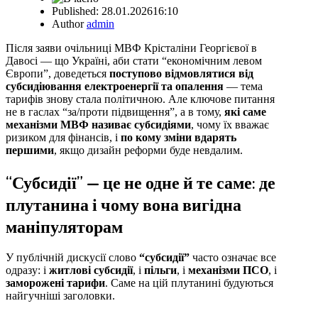
Published:
28.01.2026
16:10
Author
admin
Після заяви очільниці МВФ Крісталіни Георгієвої в
Давосі — що Україні, аби стати “економічним левом
Європи”, доведеться
поступово відмовлятися від
субсидіювання електроенергії та опалення
— тема
тарифів знову стала політичною. Але ключове питання
не в гаслах “за/проти підвищення”, а в тому,
які саме
механізми МВФ називає субсидіями
, чому їх вважає
ризиком для фінансів, і
по кому зміни вдарять
першими
, якщо дизайн реформи буде невдалим.
“Субсидії” — це не одне й те саме: де
плутанина і чому вона вигідна
маніпуляторам
У публічній дискусії слово
“субсидії”
часто означає все
одразу: і
житлові субсидії
, і
пільги
, і
механізми ПСО
, і
заморожені тарифи
. Саме на цій плутанині будуються
найгучніші заголовки.