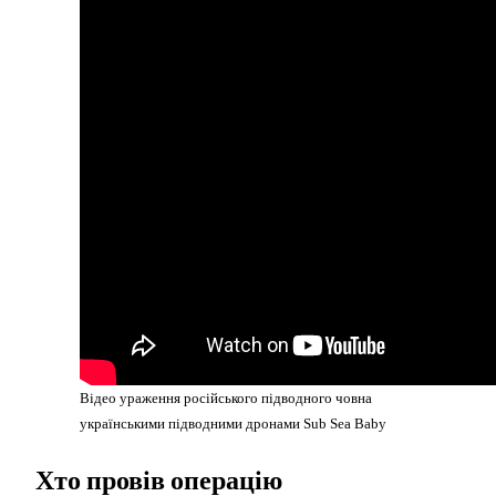
Відео ураження російського підводного човна
українськими підводними дронами Sub Sea Baby
Хто провів операцію