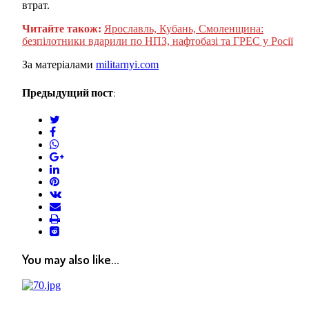
втрат.
Читайте також:
Ярославль, Кубань, Смоленщина:
безпілотники вдарили по НПЗ, нафтобазі та ГРЕС у Росії
За матеріалами
militarnyi.com
Предыдущий пост:
twitter
facebook
whatsapp
google+
linkedin
pinterest
vkontakte
email
print
reddit
reddit
You may also like...