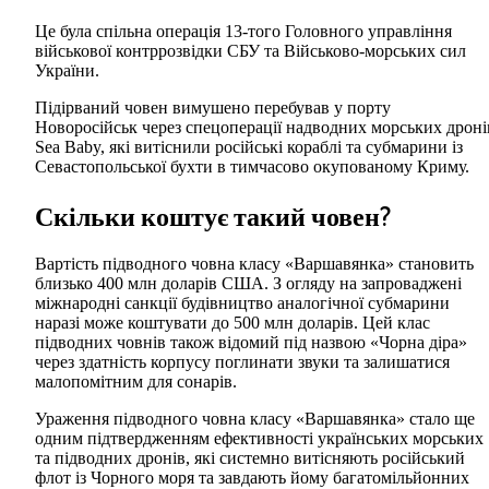
Це була спільна операція 13-того Головного управління
військової контррозвідки СБУ та Військово-морських сил
України.
Підірваний човен вимушено перебував у порту
Новоросійськ через спецоперації надводних морських дроні
Sea Baby, які витіснили російські кораблі та субмарини із
Севастопольської бухти в тимчасово окупованому Криму.
Скільки коштує такий човен?
Вартість підводного човна класу «Варшавянка» становить
близько 400 млн доларів США. З огляду на запроваджені
міжнародні санкції будівництво аналогічної субмарини
наразі може коштувати до 500 млн доларів. Цей клас
підводних човнів також відомий під назвою «Чорна діра»
через здатність корпусу поглинати звуки та залишатися
малопомітним для сонарів.
Ураження підводного човна класу «Варшавянка» стало ще
одним підтвердженням ефективності українських морських
та підводних дронів, які системно витісняють російський
флот із Чорного моря та завдають йому багатомільйонних