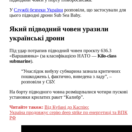
У
Службі безпеки України
розповіли, що застосували для
цього підводні дрони Sub Sea Baby.
Який підводний човен уразили
українські дрони
Під удар потрапив підводний човен проєкту 636.3
«Варшавянка» (за класифікацією НАТО —
Kilo-class
submarine
).
“Унаслідок вибуху субмарина зазнала критичних
пошкоджень і, фактично, виведена з ладу”, –
розповіли у СБУ.
На борту підводного човна розміщувалися чотири пускові
установки крилатих ракет “Калибр”.
Читайте також:
Від Кубані до Каспію:
Україна продовжує серію deep strike по енергетиці та ВПК
РФ