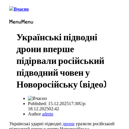
Menu
Menu
Українські підводні
дрони вперше
підірвали російський
підводний човен у
Новоросійську (відео)
Published:
15.12.2025
17:30
Up:
18.12.2025
02:42
Author
admin
Українські ударні підводні
дрони
уразили російський
підводний човен у порту Новоросійська.