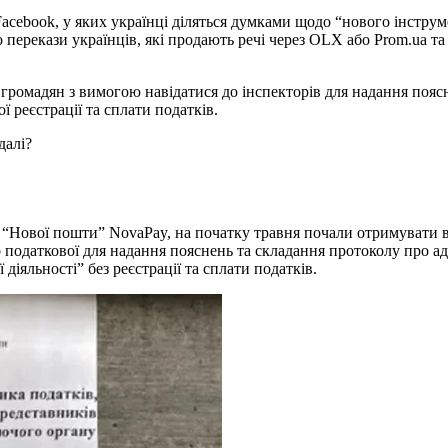
Facebook, у яких українці діляться думками щодо “нового інстру
перекази українців, які продають речі через OLX або Prom.ua та
громадян з вимогою навідатися до інспекторів для надання поясн
ї реєстрації та сплати податків.
далі?
и “Нової пошти” NovaPay, на початку травня почали отримувати в
 податкової для надання пояснень та складання протоколу про а
іяльності” без реєстрації та сплати податків.