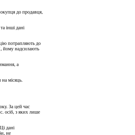
покупця до продавця,
та інші дані
рацію потрапляють до
П, йому надсилають
имання, а
 на місяць.
ку. За цей час
. осіб, з яких лише
Ці дані
би, не