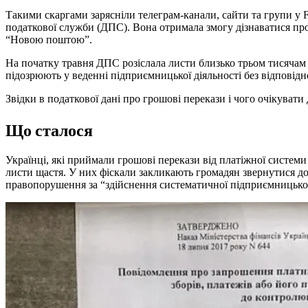
Такими скаргами зарясніли телеграм-канали, сайти та групи у 
податкової служби (ДПС). Вона отримала змогу дізнаватися про 
“Новою поштою”.
На початку травня ДПС розіслала листи близько трьом тисячам 
підозрюють у веденні підприємницької діяльності без відповідно
Звідки в податкової дані про грошові перекази і чого очікувати 
Що сталося
Українці, які приймали грошові перекази від платіжної систем
листи щастя. У них фіскали закликають громадян звернутися до
правопорушення за “здійснення систематичної підприємницької д