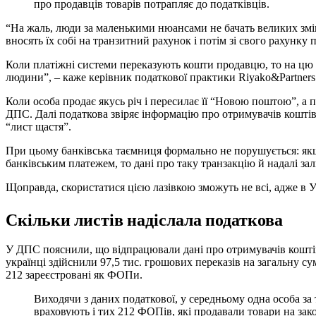
про продавців товарів потрапляє до податківців.
“На жаль, люди за маленькими нюансами не бачать великих змін
вносять їх собі на транзитний рахунок і потім зі свого рахунку
Коли платіжні системи переказують кошти продавцю, то на цю 
людини”, – каже керівник податкової практики Riyako&Partner
Коли особа продає якусь річ і пересилає її “Новою поштою”, а 
ДПС. Далі податкова звіряє інформацію про отримувачів коштів
“лист щастя”.
При цьому банківська таємниця формально не порушується: якщо
банківським платежем, то дані про таку транзакцію й надалі 
Щоправда, скористатися цією лазівкою зможуть не всі, адже в Ук
Скільки листів надіслала податкова
У ДПС пояснили, що відпрацювали дані про отримувачів коштів 
українці здійснили 97,5 тис. грошових переказів на загальну су
212 зареєстровані як ФОПи.
Виходячи з даних податкової, у середньому одна особа за 
враховують і тих 212 ФОПів, які продавали товари на зако