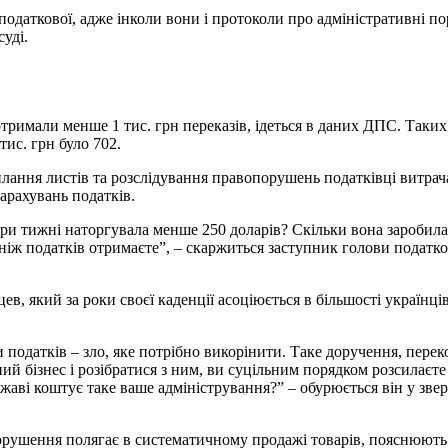
податкової, адже інколи вони і протоколи про адміністративні п
уді.
отримали менше 1 тис. грн переказів, ідеться в даних ДПС. Таки
тис. грн було 702.
лання листів та розслідування правопорушень податківці витрач
арахувань податків.
ри тижні наторгувала менше 250 доларів? Скільки вона заробила 
 ніж податків отримаєте”, – скаржиться заступник голови податко
в, який за роки своєї каденції асоціюється в більшості українц
и податків – зло, яке потрібно викорінити. Таке доручення, пере
ий бізнес і розібратися з ним, ви суцільним порядком розсилаєте
жаві коштує таке ваше адміністрування?” – обурюється він у зве
рушення полягає в систематичному продажі товарів, пояснюють