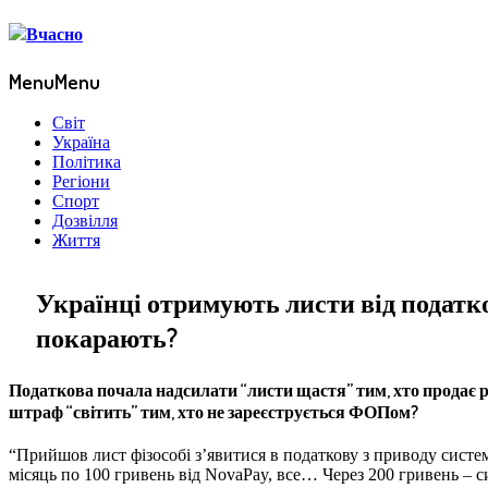
Menu
Menu
Світ
Україна
Політика
Регіони
Спорт
Дозвілля
Життя
Українці отримують листи від податков
покарають?
Податкова почала надсилати “листи щастя” тим, хто продає ре
штраф “світить” тим, хто не зареєструється ФОПом?
“Прийшов лист фізособі з’явитися в податкову з приводу системн
місяць по 100 гривень від NovaPay, все… Через 200 гривень – с