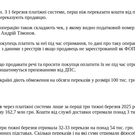
. З 1 березня платіжні системи, перш ніж переказати кошти від 
 переказують продавцю.
операцію також складають чек, у якому видно податковий номер 
s Андрій Тімонов.
покупець платить за неї під час отримання, то дані про таку опе
 з даними з реєстрів і якщо продавець не зареєстрований як ФО
 продавати речі та просити покупця оплатити їх не під час отр
залишатимуться прихованими від ДПС.
раїні діють обмеження на обсяги переказів у розмірі 100 тис. грн
через платіжні системи лише за перші три тижні березня 2025 ро
му 162,7 млн грн. Кошти від служб доставки отримали понад 3 тис
три тижні березня отримала 32-33 перекази на понад 54 тис. грн. 
нних підставах. Скільки переказів і на які суми отримали фізосо