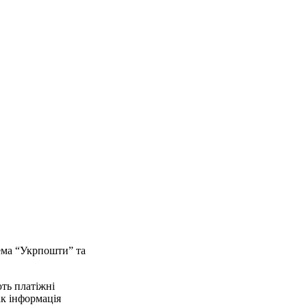
рема “Укрпошти” та
ють платіжні
ак інформація