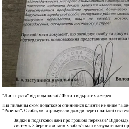
“Лист щастя” від податкової / Фото з відкритих джерел
Під пильним оком податкової опинилися клієнти не лише “Ново
“Розетки”. Особи, які отримували доходи через платіжні систем
Звідки в податкової дані про грошові перекази? Відповід
системи. З березня останніх зобов’язали вказувати дані п