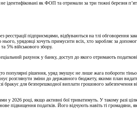
не ідентифіковані як ФОП та отримали за три тижні березня пʼят
з реєстрації підприємцями, відбуваються на тлі обговорення за
нього, урядовці хочуть примусити всіх, хто заробляє за допомог
та 5% військового збору.
еціальний рахунок у банку, доступ до якого отримають податков
то популярні рішення, уряд змушує не лише жага побороти тіньов
ланує розглянути зміни до державного бюджету, якими план видат
разі бракує для безперешкодної виплати грошового забезпечення 
 у 2026 році, якщо активні бої триватимуть. У такому разі ціл
 нове підвищення податків. Його відчують навіть ті громадяни, я