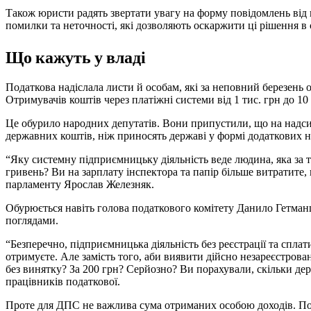
Також юристи радять звертати увагу на форму повідомлень від 
помилки та неточності, які дозволяють оскаржити ці рішення в с
Що кажуть у владі
Податкова надіслала листи й особам, які за неповний березень 
Отримувачів коштів через платіжні системи від 1 тис. грн до 10 
Це обурило народних депутатів. Вони припустили, що на надси
державних коштів, ніж приносять державі у формі додаткових н
“Яку системну підприємницьку діяльність веде людина, яка за т
гривень? Ви на зарплату інспектора та папір більше витратите,
парламенту Ярослав Железняк.
Обурюється навіть голова податкового комітету Данило Гетманце
поглядами.
“Безперечно, підприємницька діяльність без реєстрації та сплат
отримуєте. Але замість того, аби виявити дійсно незареєстрован
без винятку? За 200 грн? Серйозно? Ви порахували, скільки дер
працівників податкової.
Проте для ДПС не важлива сума отриманих особою доходів. По