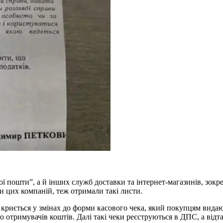
ї пошти”, а й інших служб доставки та інтернет-магазинів, зок
и цих компаній, теж отримали такі листи.
ь криється у змінах до форми касового чека, який покупцям вида
ро отримувачів коштів. Далі такі чеки реєструються в ДПС, а відт