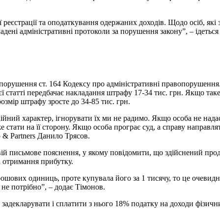
 реєстрації та оподаткування одержаних доходів. Щодо осіб, які 
адені адміністративні протоколи за порушення закону”, – ідеться
 порушення ст. 164 Кодексу про адміністративні правопорушення.
ієї статті передбачає накладання штрафу 17-34 тис. грн. Якщо та
розмір штрафу зросте до 34-85 тис. грн.
ійний характер, ігнорувати їх ми не радимо. Якщо особа не над
 стати на її сторону. Якщо особа програє суд, а справу направля
 & Partners Данило Трясов.
ій письмове пояснення, у якому повідомити, що здійснений прод
і отримання прибутку.
шових одиниць, проте купувала його за 1 тисячу, то це очевидн
 не потрібно”, – додає Тімонов.
задекларувати і сплатити з нього 18% податку на доходи фізични