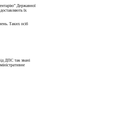
ментарію” Державної
 доставляють їх
ень. Таких осіб
ід ДПС так звані
дміністративне