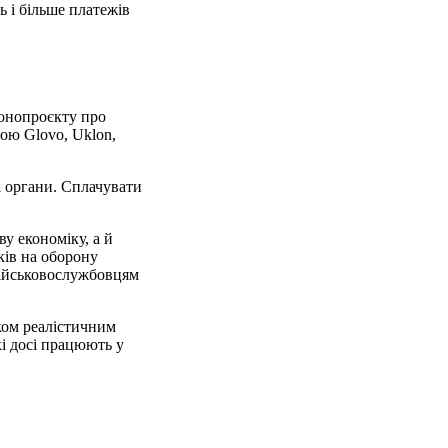
ь і більше платежів
конопроєкту про
ою Glovo, Uklon,
і органи. Сплачувати
у економіку, а й
ків на оборону
військовослужбовцям
ком реалістичним
кі досі працюють у