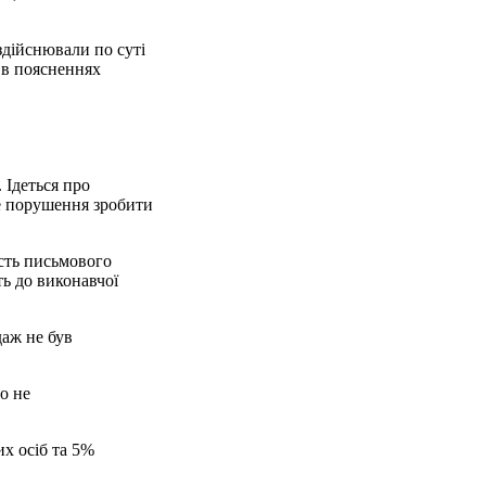
здійснювали по суті
 в поясненнях
 Ідеться про
ке порушення зробити
асть письмового
ть до виконавчої
аж не був
о не
х осіб та 5%