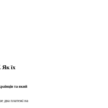
 Як їх
країнців та який
ше два платежі на