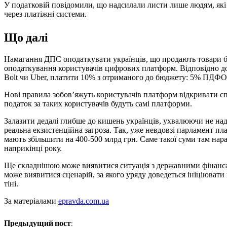
У податковій повідомили, що надсилали листи лише людям, які 
через платіжні системи.
Що далі
Намагання ДПС оподаткувати українців, що продають товари бе
оподаткування користувачів цифрових платформ. Відповідно до 
Bolt чи Uber, платити 10% з отриманого до бюджету: 5% ПДФО 
Нові правила зобов’яжуть користувачів платформ відкривати сп
податок за таких користувачів будуть самі платформи.
Залазити дедалі глибше до кишень українців, ухвалюючи не над
реальна екзистенційна загроза. Так, уже невдовзі парламент п
мають збільшити на 400-500 млрд грн. Саме такої суми там на
наприкінці року.
Ще складнішою може виявитися ситуація з державними фінансами
може виявитися сценарій, за якого уряду доведеться ініціювати
тіні.
За матеріалами
epravda.com.ua
Предыдущий пост: