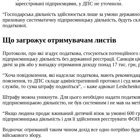
зареєстровані підприємцями, у ДПС не уточнили.
“Господарська діяльність здійснюється лише за умови державної
приховану систематичну підприємницьку діяльність, будуть скл
податкової.
Що загрожує отримувачам листів
Протоколи, про які згадує податкова, стосуються потенційного
підприємницьку діяльність без державної реєстрації. Санкція ц
двічі за рік або у випадку отримання доходу понад 17 тис. грн, 
“Хоча повідомлення, які надсилає податкова, мають рекомендац
пояснення, то ДПС складе адміністративний протокол і суд може
служби, то сума штрафу подвоїться”, – каже адвокат Leshchenko
Штрафу можна уникнути. Для цього необхідно надати податков
підприємницькою діяльністю, не був системним і не мав на мет
“Якщо людина продає вживаний дитячий візок за умовні 600 гро
підприємницька діяльність і для її здійснення реєструвати ФОП
Водночас отриманий таким чином дохід все одно потрібно буде 
військового збору.