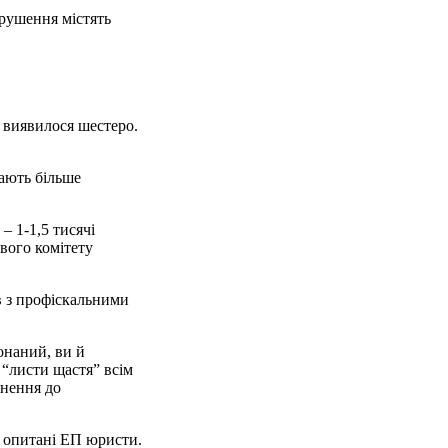
орушення містять
х виявилося шестеро.
ають більше
– 1-1,5 тисячі
вого комітету
ів з профіскальними
конаний, ви й
 “листи щастя” всім
рнення до
 опитані ЕП юристи.