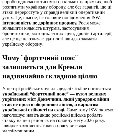
спроби одночасно тиснути на кількох напрямках, щоб
розтягнути українську оборону, але без гарантії, що ці
атаки переростуть у справді великий оперативний
успіх. Це, власне, і є головне повідомлення ISW:
інтенсивність не дорівнює прориву.
Росія може
збільшити кількість штурмів, застосування
бронетехніки, мотоциклетних груп, дронів і артилерії,
але це ще не означає здатності швидко зламати
українську оборону.
Чому “фортечний пояс”
залишається для Кремля
надзвичайно складною ціллю
У центрі російських зусиль дедалі чіткіше опиняється
український “фортечний пояс” — вузол великих
укріплених міст Донеччини, який упродовж війни
став не просто оборонною лінією, а каркасом
української стійкості на сході.
Саме тому ISW окремо
наголошує: навіть якщо російські війська роблять
ставку на цей район як на головну мету 2026 року,
швидке захоплення такого поясу виглядає
малоймовірним.