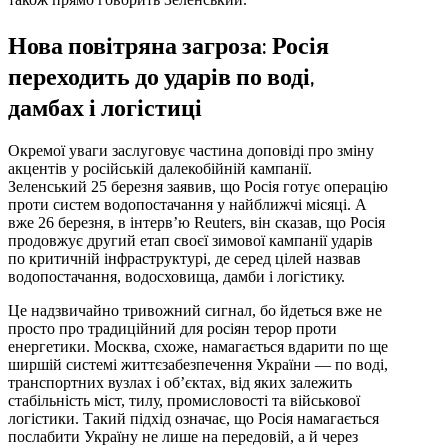
Нова повітряна загроза: Росія
переходить до ударів по воді,
дамбах і логістиці
Окремої уваги заслуговує частина доповіді про зміну
акцентів у російській далекобійній кампанії.
Зеленський 25 березня заявив, що Росія готує операцію
проти систем водопостачання у найближчі місяці. А
вже 26 березня, в інтерв’ю Reuters, він сказав, що Росія
продовжує другий етап своєї зимової кампанії ударів
по критичній інфраструктурі, де серед цілей назвав
водопостачання, водосховища, дамби і логістику.
Це надзвичайно тривожний сигнал, бо йдеться вже не
просто про традиційний для росіян терор проти
енергетики. Москва, схоже, намагається вдарити по ще
ширшій системі життєзабезпечення України — по воді,
транспортних вузлах і об’єктах, від яких залежить
стабільність міст, тилу, промисловості та військової
логістики. Такий підхід означає, що Росія намагається
послабити Україну не лише на передовій, а й через