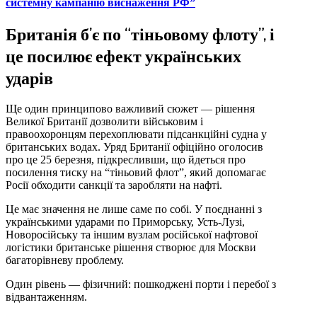
системну кампанію виснаження РФ”
Британія б’є по “тіньовому флоту”, і
це посилює ефект українських
ударів
Ще один принципово важливий сюжет — рішення
Великої Британії дозволити військовим і
правоохоронцям перехоплювати підсанкційні судна у
британських водах. Уряд Британії офіційно оголосив
про це 25 березня, підкресливши, що йдеться про
посилення тиску на “тіньовий флот”, який допомагає
Росії обходити санкції та заробляти на нафті.
Це має значення не лише саме по собі. У поєднанні з
українськими ударами по Приморську, Усть-Лузі,
Новоросійську та іншим вузлам російської нафтової
логістики британське рішення створює для Москви
багаторівневу проблему.
Один рівень — фізичний: пошкоджені порти і перебої з
відвантаженням.