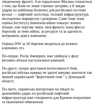
південному фронті. Але паралельно Москва стикається
з тим, що Київ не лише стримує штурми, а й завдає
ударів по найбільш болючих для російської системи
вузлах — нафтовій логістиці, тиловій інфраструктурі,
експортних маршрутах і резервам. Саме тому нова
оцінка Інституту вивчення війни показує значно
більше, ніж чергову зміну лінії фронту: вона фіксує
боротьбу за темп війни, за ресурси та за здатність
витримати довгу кампанію.
Оцінка ISW за 26 березня зводиться до кількох
ключових тез.
По-перше, Росія, ймовірно, вже увійшла у фазу
весняно-літньої наступальної кампанії.
По-друге, попри зростання інтенсивності боїв,
російські війська навряд чи здатні швидко захопити так
званий український “фортечний пояс” у Донецькій
області.
По-третє, українські контратаки на півдні та
далекобійні удари по російській нафтовій
інфраструктурі вже створюють для Кремля оперативні
та економічні обмеження.