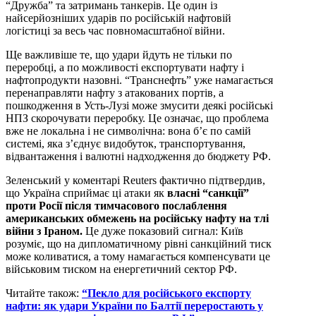
“Дружба” та затримань танкерів. Це один із
найсерйозніших ударів по російській нафтовій
логістиці за весь час повномасштабної війни.
Ще важливіше те, що удари йдуть не тільки по
переробці, а по можливості експортувати нафту і
нафтопродукти назовні. “Транснефть” уже намагається
перенаправляти нафту з атакованих портів, а
пошкодження в Усть-Лузі може змусити деякі російські
НПЗ скорочувати переробку. Це означає, що проблема
вже не локальна і не символічна: вона б’є по самій
системі, яка з’єднує видобуток, транспортування,
відвантаження і валютні надходження до бюджету РФ.
Зеленський у коментарі Reuters фактично підтвердив,
що Україна сприймає ці атаки як
власні “санкції”
проти Росії після тимчасового послаблення
американських обмежень на російську нафту на тлі
війни з Іраном.
Це дуже показовий сигнал: Київ
розуміє, що на дипломатичному рівні санкційний тиск
може коливатися, а тому намагається компенсувати це
військовим тиском на енергетичний сектор РФ.
Читайте також:
“Пекло для російського експорту
нафти: як удари України по Балтії переростають у