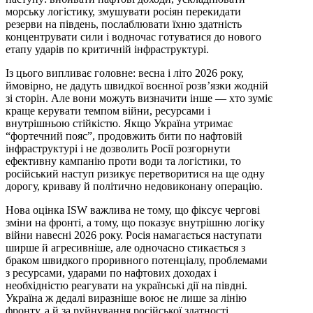
морську логістику, змушувати росіян перекидати
резерви на південь, послаблювати їхню здатність
концентрувати сили і водночас готуватися до нового
етапу ударів по критичній інфраструктурі.
Із цього випливає головне: весна і літо 2026 року,
ймовірно, не дадуть швидкої воєнної розв’язки жодній
зі сторін. Але вони можуть визначити інше — хто зуміє
краще керувати темпом війни, ресурсами і
внутрішньою стійкістю. Якщо Україна утримає
“фортечний пояс”, продовжить бити по нафтовій
інфраструктурі і не дозволить Росії розгорнути
ефективну кампанію проти води та логістики, то
російський наступ ризикує перетворитися на ще одну
дорогу, криваву й політично недовиконану операцію.
Нова оцінка ISW важлива не тому, що фіксує чергові
зміни на фронті, а тому, що показує внутрішню логіку
війни навесні 2026 року. Росія намагається наступати
ширше й агресивніше, але одночасно стикається з
браком швидкого проривного потенціалу, проблемами
з ресурсами, ударами по нафтових доходах і
необхідністю реагувати на українські дії на півдні.
Україна ж дедалі виразніше воює не лише за лінію
фронту, а й за руйнування російської здатності