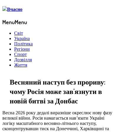
Menu
Menu
Світ
Україна
Політика
Регіони
Спорт
Дозвілля
Життя
Весняний наступ без прориву:
чому Росія може зав’язнути в
новій битві за Донбас
Весна 2026 року дедалі виразніше окреслює нову фазу
великої війни. Росія намагається нав’язати Україні
логіку масштабного весняно-літнього наступу,
сконцентрувавши тиск на Донеччині, Харківщині та