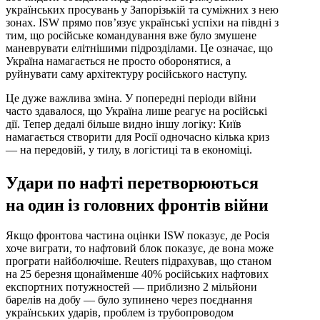
українських просувань у Запорізькій та суміжних з нею
зонах. ISW прямо пов’язує українські успіхи на півдні з
тим, що російське командування вже було змушене
маневрувати елітнішими підрозділами. Це означає, що
Україна намагається не просто оборонятися, а
руйнувати саму архітектуру російського наступу.
Це дуже важлива зміна. У попередні періоди війни
часто здавалося, що Україна лише реагує на російські
дії. Тепер дедалі більше видно іншу логіку: Київ
намагається створити для Росії одночасно кілька криз
— на передовій, у тилу, в логістиці та в економіці.
Удари по нафті перетворюються
на один із головних фронтів війни
Якщо фронтова частина оцінки ISW показує, де Росія
хоче виграти, то нафтовий блок показує, де вона може
програти найболючіше. Reuters підрахував, що станом
на 25 березня щонайменше 40% російських нафтових
експортних потужностей — приблизно 2 мільйони
барелів на добу — було зупинено через поєднання
українських ударів, проблем із трубопроводом