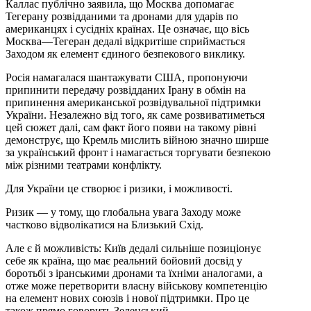
Каллас публічно заявила, що Москва допомагає
Тегерану розвідданими та дронами для ударів по
американцях і сусідніх країнах. Це означає, що вісь
Москва—Тегеран дедалі відкритіше сприймається
Заходом як елемент єдиного безпекового виклику.
Росія намагалася шантажувати США, пропонуючи
припинити передачу розвідданих Ірану в обмін на
припинення американської розвідувальної підтримки
України. Незалежно від того, як саме розвиватиметься
цей сюжет далі, сам факт його появи на такому рівні
демонструє, що Кремль мислить війною значно ширше
за український фронт і намагається торгувати безпекою
між різними театрами конфлікту.
Для України це створює і ризики, і можливості.
Ризик — у тому, що глобальна увага Заходу може
частково відволікатися на Близький Схід.
Але є й можливість: Київ дедалі сильніше позиціонує
себе як країна, що має реальний бойовий досвід у
боротьбі з іранськими дронами та їхніми аналогами, а
отже може перетворити власну військову компетенцію
на елемент нових союзів і нової підтримки. Про це
також прямо говорить Зеленський.