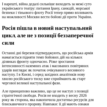
І нарешті, війна дедалі сильніше виходить за межі суто
українського театру: питання Ірану, санкцій, морської
безпеки і тіньового флоту Росії тепер прямо впливають
на можливості Москви вести бойові дії проти України.
Росія пішла в новий наступальний
цикл, але не з позиції беззаперечної
сили
Останні дні березня підтверджують, що російська армія
намагається підняти темп бойових дій на кількох
ділянках фронту одночасно. Різке зростання
інтенсивності наземних атак і масованих повітряних
ударів виглядає як початок очікуваного весняного
наступу. І в Києві, і серед західних аналітиків нову
хвилю російського тиску вже сприймають як старт
чергової великої наступальної фази.
Але принципово важливо, що це не наступ з позиції
стратегічної свободи. Росія не входить у весну 2026
року як сторона, яка накопичила достатньо ресурсів для
блискавичного прориву. Навпаки: її дії мають ознаки