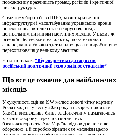
повсякденну вразливість громад, регіонів і критичної
інфраструктури.
Саме тому боротьба за ППО, захист критичної
інфраструктури і масштабування українських дронів-
перехоплювачів тепер стає не другорядним, а
центральним питанням наступних місяців. У цьому ж
інтерв’ю Зеленський наголосив, що за наявності
фінансування Україна здатна нарощувати виробництво
перехоплювачів у великому масштабі.
Читайте також:
“Від енергетики до води: як
російський повітряний терор змінює стратегію”
Що все це означає для найближчих
місяців
У сукупності оцінка ISW малює доволі чітку картину.
Росія входить у весну 2026 року з наміром нав’язати
Україні виснажливу битву за Донеччину, намагаючись
зламати оборону через постійний тиск і
багатовекторність. Але Україна відповідає не лише
обороною, а й спробою зірвати сам механізм цього
наступу: вибивати нафтові доходи, ускладнювати