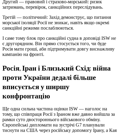
Другий — правовий і страхово-морський: ризик
затримань, перевірок, санкційних переслідувань.
Третій — політичний: Захід демонструє, що питання
морської ізоляції Росії не зникає, навіть якщо окремі
санкційні режими послаблюються.
І саме тому блок про санкційні судна в доповіді ISW не
є другорядним. Він прямо стосується того, чи буде
Росія мати гроші, аби підтримувати довгу виснажливу
кампанію на фронті.
Росія, Іран і Близький Схід: війна
проти України дедалі більше
вписується у ширшу
конфронтацію
Ще одна сильна частина оцінки ISW — наголос на
тому, що співпраця Росії з Іраном вже давно вийшла за
рамки суто двостороннього військового обміну.
Європейські дипломати на зустрічі G7 планували
тиснути на США через російську допомогу Ірану, а Кая