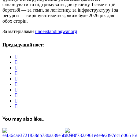
фінансувати та підтримувати довгу війну. І саме в цій
боротьбі — за темп, за логістику, за інфраструктуру і за
ресурси — вирішуватиметься, яким буде 2026 рік для
обох сторін.
За матеріалами
understandingwar.org
Предыдущий пост:
twitter
facebook
whatsapp
google+
linkedin
pinterest
vkontakte
email
print
reddit
reddit
You may also like...