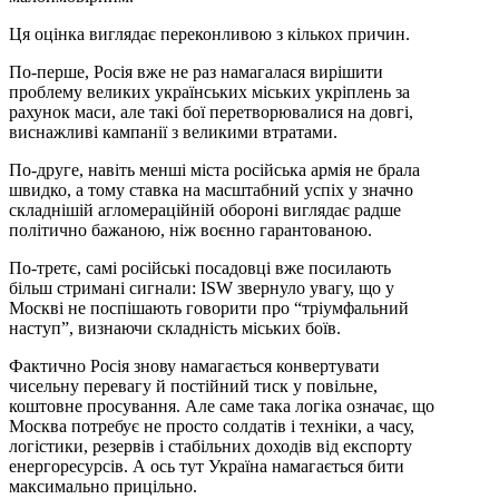
Ця оцінка виглядає переконливою з кількох причин.
По-перше, Росія вже не раз намагалася вирішити
проблему великих українських міських укріплень за
рахунок маси, але такі бої перетворювалися на довгі,
виснажливі кампанії з великими втратами.
По-друге, навіть менші міста російська армія не брала
швидко, а тому ставка на масштабний успіх у значно
складнішій агломераційній обороні виглядає радше
політично бажаною, ніж воєнно гарантованою.
По-третє, самі російські посадовці вже посилають
більш стримані сигнали: ISW звернуло увагу, що у
Москві не поспішають говорити про “тріумфальний
наступ”, визнаючи складність міських боїв.
Фактично Росія знову намагається конвертувати
чисельну перевагу й постійний тиск у повільне,
коштовне просування. Але саме така логіка означає, що
Москва потребує не просто солдатів і техніки, а часу,
логістики, резервів і стабільних доходів від експорту
енергоресурсів. А ось тут Україна намагається бити
максимально прицільно.