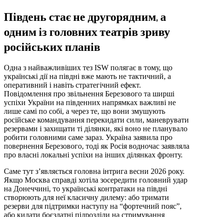
Південь стає не другорядним, а
одним із головних театрів зриву
російських планів
Одна з найважливіших тез ISW полягає в тому, що
українські дії на півдні вже мають не тактичний, а
оперативний і навіть стратегічний ефект.
Повідомлення про звільнення Березового та ширші
успіхи України на південних напрямках важливі не
лише самі по собі, а через те, що вони змушують
російське командування перекидати сили, маневрувати
резервами і захищати ті ділянки, які воно не планувало
робити головними саме зараз. Україна заявила про
повернення Березового, тоді як Росія водночас заявляла
про власні локальні успіхи на інших ділянках фронту.
Саме тут з’являється головна інтрига весни 2026 року.
Якщо Москва справді хотіла зосередити головний удар
на Донеччині, то українські контратаки на півдні
створюють для неї класичну дилему: або тримати
резерви для підтримки наступу на “фортечний пояс”,
або кидати боєздатні підрозділи на стримування