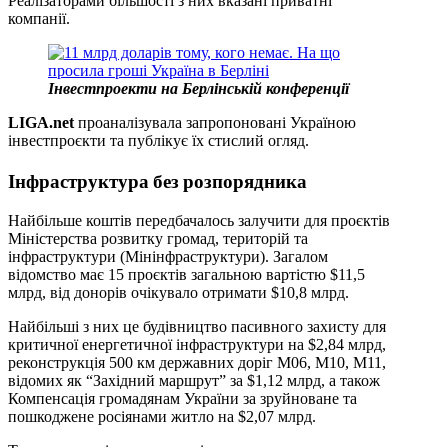
Реалізаторами більшості з них вказані приватні
компанії.
Інвестпроекти на Берлінській конференції
LIGA.net
проаналізувала запропоновані Україною
інвестпроєкти та публікує їх стислий огляд.
Інфраструктура без розпорядника
Найбільше коштів передбачалось залучити для проєктів
Міністерства розвитку громад, територій та
інфраструктури (Мінінфраструктури). Загалом
відомство має 15 проєктів загальною вартістю $11,5
млрд, від донорів очікувало отримати $10,8 млрд.
Найбільші з них це будівництво пасивного захисту для
критичної енергетичної інфраструктури на $2,84 млрд,
реконструкція 500 км державних доріг М06, М10, М11,
відомих як “Західний маршрут” за $1,12 млрд, а також
Компенсація громадянам України за зруйноване та
пошкоджене росіянами житло на $2,07 млрд.