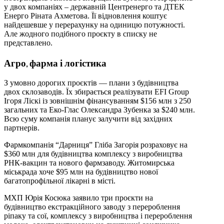
у двох компаніях – державній Центренерго та ДТЕК
Енерго Ріната Ахметова. Її відновлення коштує
найдешевше у перерахунку на одиницю потужності.
Але жодного подібного проєкту в списку не
представлено.
Агро, фарма і логістика
З умовно дорогих проєктів — плани з будівництва
двох склозаводів. Їх збирається реалізувати EFI Group
Ігоря Ліскі із зовнішнім фінансуванням $156 млн з 250
загальних та Еко-Глас Олександра Зубенка за $240 млн.
Всю суму компанія планує залучити від західних
партнерів.
Фармкомпанія “Дарниця” Гліба Загорія розраховує на
$360 млн для будівництва комплексу з виробництва
РНК-вакцин та нового фармзаводу. Житомирська
міськрада хоче $95 млн на будівництво нової
багатопрофільної лікарні в місті.
МХП Юрія Косюка заявило три проєкти на
будівництво екстракційного заводу з перероблення
ріпаку та сої, комплексу з виробництва і перероблення