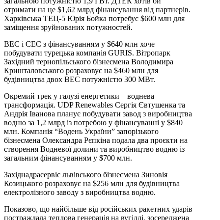
загальною потужністю 1,9 ГВт. ДТЕК хотів би
отримати на це $1,62 млрд фінансування від партнерів.
Харківська ТЕЦ-5 Юрія Бойка потребує $600 млн для
заміщення зруйнованих потужностей.
ВЕС і СЕС з фінансуванням у $640 млн хоче
побудувати турецька компанія GURIS. Вітропарк
Західний тернопільського бізнесмена Володимира
Кришталовського розраховує на $460 млн для
будівництва двох ВЕС потужністю 300 МВт.
Окремий трек у галузі енергетики – воднева
трансформація. UDP Renewables Сергія Євтушенка та
Андрія Іванова планує побудувати завод з виробництва
водню за 1,2 млрд із потребою у фінансуванні у $840
млн. Компанія “Водень України” запорізького
бізнесмена Олександра Рєпкіна подала два проєкти на
створення Водневої долини та виробництво водню із
загальним фінансуванням у $700 млн.
Західнадрасервіс львівського бізнесмена Зиновія
Козицького розраховує на $256 млн для будівництва
електролізного заводу з виробництва водню.
Показово, що найбільше від російських ракетних ударів
постраждала теплова генерація на вугіллі, зосереджена