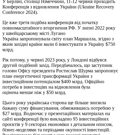
У Берліні, столиці Німеччини, 11-12 червня проходить
Конференція з відновлення України (Ukraine Recovery
Conference 2024).
Це вже третя подібна конференція від початку
повномасштабного вторгнення РФ. У липні 2022 року
у швейцарському місті Лугано
Україна запропонувала світу план Маршалла, згідно з
яким західні країни мали б інвестувати в Україну $750
млрд.
Рік потому, у червні 2023 року, у Лондоні відбувся
другий подібний захід. Передбачалось, що заступник
голови Офісу президента Ростислав Шурма запропонує
план енергетичної трансформації України з
інвестиційним потенціалом $400 млрд. Офіційно
потреба в інвестиціях на відновлення була
оцінена менше ніж у $50 млрд.
Цього року українська сторона ще більше знизила
бажану суму фінансування, обмежившись потребою у
$27 млрд. Водночас у презентаційних матеріалах на
сайті конференції було викладено 95 інвестиційних
проєктів у 9 секторах економіки з детальним описом,
бізнес-моделями та періодами окупності інвестицій.