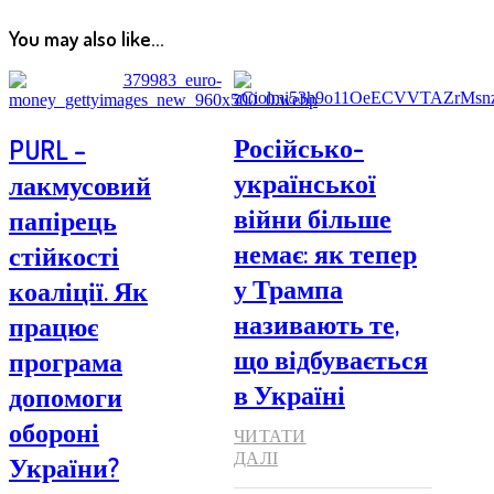
You may also like...
Російсько-
PURL –
української
лакмусовий
війни більше
папірець
немає: як тепер
стійкості
у Трампа
коаліції. Як
називають те,
працює
що відбувається
програма
в Україні
допомоги
обороні
ЧИТАТИ
ДАЛІ
України?