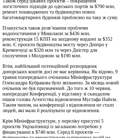
Також серед цікавих проєктів – покращення
логістичних підходів до одеських портів за $700 млн,
ремонт пошкоджених та будівництво нових
багатоквартирних будинків приблизно на таку ж суму.
Планується також розв’язання проблеми
водопостачання у Миколаєві за $436 млн,
реконструкція 15 КПП на західному кордоні за $352
млн. Є проєкти будівництва мосту через Дніпро у
Кременчуці за $326 млн та через Дністер для
сполучення з Молдовою за $190 млн.
Втім, найбільший потенційний розпорядник
донорських коштів досі не має керівника. Як відомо, 9
травня попереднього очільника Мінінфраструктури
Олександра Кубракова було звільнено. За місяць новий
очільник не був призначений. До того ж 10 червня,
напередодні Конференції, у відставку зі скандалом
пішов голова Агентства відновлення Мустафа Найєм.
Таким чином, на конференції з відновлення не стало
людей, які мали б реалізувати це відновлення.
Крім Мінінфраструктури, у переліку присутні 5
проєктів Укрзалізниці із загальною потребою у
фінансуванні в $740 млн. Серед її проєктів —
будівництво та реконструкція залізничних колій на