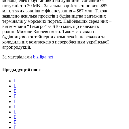
молока, електроустановки на лушпинні соняшника
потужністю 20 МВт. Загальна вартість становить $85
млн, з яких зовнішнє фінансування – $67 млн. Також
заявлено декілька проєктів з будівництва вантажних
терміналів у морських портах. Найбільших серед них –
від компанії “Техагро” за $105 млн, що належить
родині Миколи Злочевського. Також є заявки на
будівництво контейнерних комплексів перевалки та
холодильних комплексів з переробленням української
агропродукції.
За матеріалами
biz.liga.net
Предыдущий пост:
twitter
facebook
whatsapp
google+
linkedin
pinterest
vkontakte
email
print
reddit
reddit