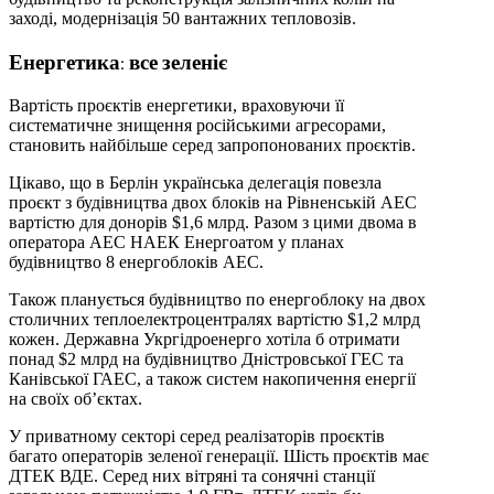
заході, модернізація 50 вантажних тепловозів.
Енергетика: все зеленіє
Вартість проєктів енергетики, враховуючи її
систематичне знищення російськими агресорами,
становить найбільше серед запропонованих проєктів.
Цікаво, що в Берлін українська делегація повезла
проєкт з будівництва двох блоків на Рівненській АЕС
вартістю для донорів $1,6 млрд. Разом з цими двома в
оператора АЕС НАЕК Енергоатом у планах
будівництво 8 енергоблоків АЕС.
Також планується будівництво по енергоблоку на двох
столичних теплоелектроцентралях вартістю $1,2 млрд
кожен. Державна Укргідроенерго хотіла б отримати
понад $2 млрд на будівництво Дністровської ГЕС та
Канівської ГАЕС, а також систем накопичення енергії
на своїх об’єктах.
У приватному секторі серед реалізаторів проєктів
багато операторів зеленої генерації. Шість проєктів має
ДТЕК ВДЕ. Серед них вітряні та сонячні станції