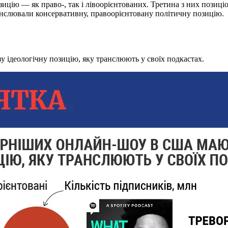
ицію — як право-, так і лівоорієнтованих. Третина з них позиці
анслювали консервативну, правоорієнтовану політичну позицію.
 ідеологічну позицію, яку транслюють у своїх подкастах.