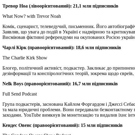
Тревор Ноа (лівоорієнтований): 21,1
млн підписників
What Now? with Trevor Noah
Комік, сценарист, телеведучий, письменник. Його автобіографі
Заявляв, що увага до подій в Україні є надмірною та критикува
Висміював фіктивні референдуми на окупованих Росією українс
Чарлі Кірк (правоорієнтований): 18,6 млн підписників
The Charlie Kirk Show
Блогер, політичний активіст, подкастер. Закликає до припине
дезінформації та конспірологічних теорій, зокрема щодо євреїв,
Nelk Boys (правоорієнтований): 16,7 млн підписників
Full Send Podcast
Група подкастерів, заснована Кайлом Форгардом і Джессі Себас
та мала юридичні проблеми. Вони передавали безконтактному 
заходами. YouTube вимкнув їм монетизацію та видалив їхнє інт
Кендес Овенс (правоорієнтований): 15 млн підписників