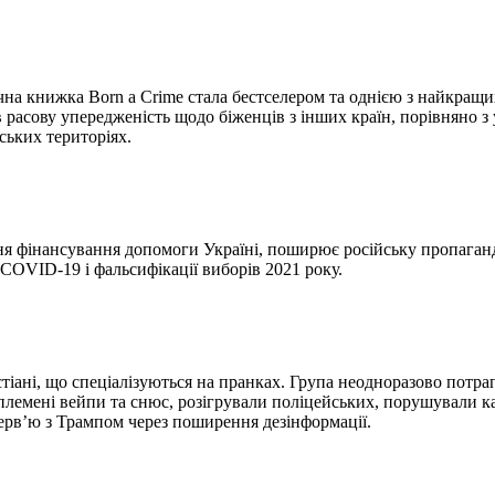
чна книжка Born a Crime стала бестселером та однією з найкращи
в расову упередженість щодо біженців з інших країн, порівняно з
ьких територіях.
ння фінансування допомоги Україні, поширює російську пропага
 COVID-19 і фальсифікації виборів 2021 року.
тіані, що спеціалізуються на пранках. Група неодноразово потра
племені вейпи та снюс, розігрували поліцейських, порушували 
ерв’ю з Трампом через поширення дезінформації.