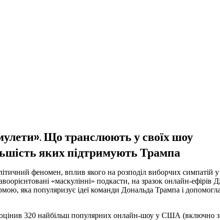
амулети». Що транслюють у своїх шоу
льшість яких підтримують Трампа
літичний феномен, вплив якого на розподіл виборчих симпатій 
авоорієнтовані «маскулінні» подкасти, на зразок онлайн-ефірів Д
ормою, яка популяризує ідеї команди Дональда Трампа і допомог
оцінив 320 найбільш популярних онлайн-шоу у США (включно зі