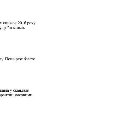
х книжок 2016 року.
 українськими.
нду. Поширює багато
пляла у скандали
карантин масовими