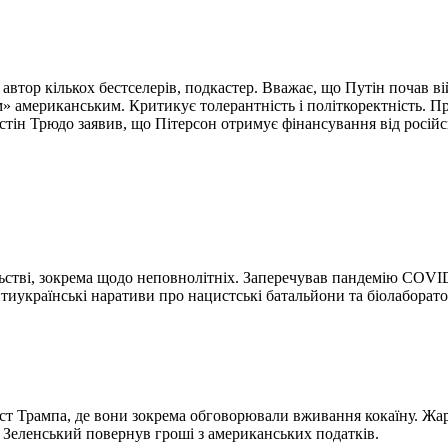
автор кількох бестселерів, подкастер. Вважає, що Путін почав в
» американським. Критикує толерантність і політкоректність. П
астін Трюдо заявив, що Пітерсон отримує фінансування від російс
льстві, зокрема щодо неповнолітніх. Заперечував пандемію COVI
тиукраїнські наративи про нацистські батальйони та біолаборато
каст Трампа, де вони зокрема обговорювали вживання кокаїну. Жа
б Зеленський повернув гроші з американських податків.