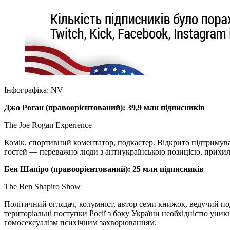
Інфографіка: NV
Джо Роган (
правоорієнтований):
39,9 млн підписників
The Joe Rogan Experience
Комік, спортивний коментатор, подкастер. Відкрито підтримува
гостей — переважно люди з антиукраїнською позицією, прихил
Бен Шапіро (
правоорієнтований):
25
млн підписників
The Ben Shapiro Show
Політичний оглядач, колумніст, автор семи книжок, ведучий п
територіальні поступки Росії з боку України необхідністю уник
гомосексуалізм психічним захворюванням.