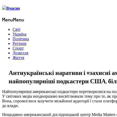
Menu
Menu
Світ
Україна
Політика
Регіони
Спорт
Дозвілля
Життя
Антиукраїнські наративи і «захисні 
найпопулярніші подкастери США, бі
Найпопулярніші американські подкастери перетворилися на по
У світових медіа неодноразово висвітлювали тему про те, як пр
Вона, спромоглися залучити мільйонні аудиторії і стали платф
до влади.
Нещодавно американський дослідницький центр Media Matters 