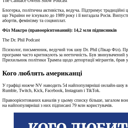
Тhe Candace Owens Show Podcast
Блогерка, політична активістка, ведуча. Підтримує традиційні ці
що України не існувало до 1989 року і її вигадала Росія. Випу
абортів, фемінізму та соцвиплат.
Філ Макгро (правоорієнтований): 14,2 млн підписників
The Dr. Phil Podcast
Психолог, письменник, ведучий ток шоу Dr. Phil (Лікар Філ). П
програми часто критикують за неетичність. Був звинувачений у
Прихильник політики Трампа щодо депортації мігрантів, брав у
Кого люблять американці
У графіці нижче NV наводить 54 найпопулярніші онлайн-шоу в
Rumble, Twitch, Kick, Facebook, Instagram і TikTok.
Правоорієнтованих каналів у цьому списку більше, загалом во
на найпопулярніші з них підписані 79 млн користувачів.