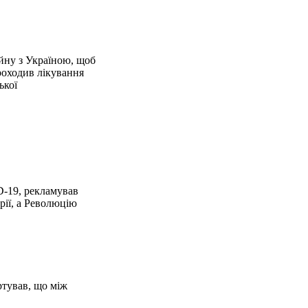
ійну з Україною, щоб
роходив лікування
ької
D-19, рекламував
рії, а Революцію
ртував, що між