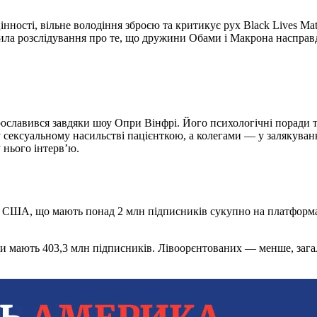
нності, вільне володіння зброєю та критикує рух Black Lives Matt
стила розслідування про те, що дружини Обами і Макрона насправ
рославився завдяки шоу Опри Вінфрі. Його психологічні поради т
 сексуальному насильстві пацієнткою, а колегами — у залякуванн
 нього інтерв’ю.
 США, що мають понад 2 млн підписників сукупно на платформах
ни мають 403,3 млн підписників. Лівоорєнтованих — менше, заг