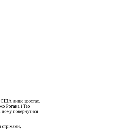
у США лише зростає.
жо Рогана і Тео
ла йому повернутися
 стрімами,