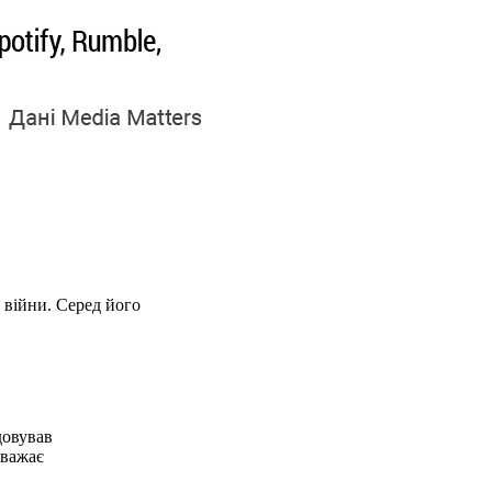
 війни. Серед його
довував
вважає