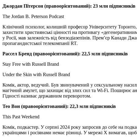
Джордан Пітерсон (правоорієнтований): 23
млн підписників
The Jordan B. Peterson Podcast
Клінічний психолог, колишній професор Університету Торонто, 
захистити християнські цінності на противагу «дегенеративним
у Росії, мав залежність від бензодіазепінів. Прем’єр Канади Дж
пропагандистської телекомпанії RT.
Рассел Бренд (правоорієнтований): 22,5
млн підписників
Stay Free with Russell Brand
Under the Skin with Russell Brand
Комік, актор, ведучий. Був звинувачений у сексуальному наси
магічний амулет, що захищає від злих сил та Wi-Fi. Поширює ан
Гідності називає державним переворотом.
Тео Вон (правоорієнтований): 22,3
млн підписників
This Past Weekend
Комік, подкастер. У серпні 2024 року запросив до себе на под
українцями і росіянами немає різниці. У мережі Х вимагав, що