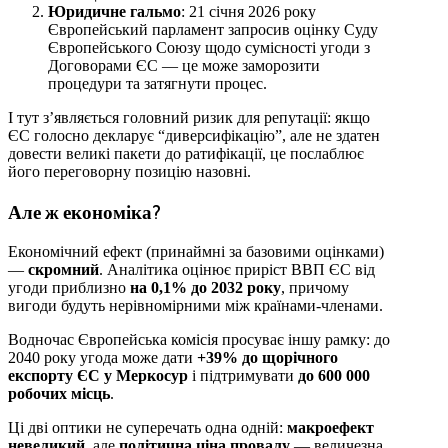
Юридичне гальмо
: 21 січня 2026 року
Європейський парламент запросив оцінку Суду
Європейського Союзу щодо сумісності угоди з
Договорами ЄС — це може заморозити
процедури та затягнути процес.
І тут з’являється головний ризик для репутації: якщо
ЄС голосно декларує “диверсифікацію”, але не здатен
довести великі пакети до ратифікації, це послаблює
його переговорну позицію назовні.
Але ж економіка?
Економічний ефект (принаймні за базовими оцінками)
—
скромний
. Аналітика оцінює приріст ВВП ЄС від
угоди приблизно
на 0,1% до 2032 року
, причому
вигоди будуть нерівномірними між країнами-членами.
Водночас Європейська комісія просуває іншу рамку: до
2040 року угода може дати
+39% до щорічного
експорту ЄС у Меркосур
і підтримувати
до 600 000
робочих місць
.
Ці дві оптики не суперечать одна одній:
макроефект
невеликий
, але
політична ціна провалу
— величезна.