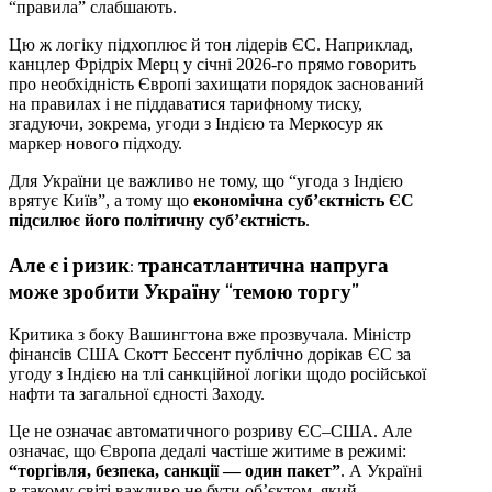
“правила” слабшають.
Цю ж логіку підхоплює й тон лідерів ЄС. Наприклад,
канцлер Фрідріх Мерц у січні 2026-го прямо говорить
про необхідність Європі захищати порядок заснований
на правилах і не піддаватися тарифному тиску,
згадуючи, зокрема, угоди з Індією та Меркосур як
маркер нового підходу.
Для України це важливо не тому, що “угода з Індією
врятує Київ”, а тому що
економічна суб’єктність ЄС
підсилює його політичну суб’єктність
.
Але є і ризик: трансатлантична напруга
може зробити Україну “темою торгу”
Критика з боку Вашингтона вже прозвучала. Міністр
фінансів США Скотт Бессент публічно дорікав ЄС за
угоду з Індією на тлі санкційної логіки щодо російської
нафти та загальної єдності Заходу.
Це не означає автоматичного розриву ЄС–США. Але
означає, що Європа дедалі частіше житиме в режимі:
“торгівля, безпека, санкції — один пакет”
. А Україні
в такому світі важливо не бути об’єктом, який