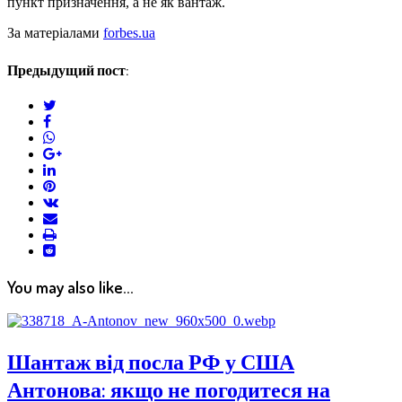
пункт призначення, а не як вантаж.
За матеріалами
forbes.ua
Предыдущий пост:
twitter
facebook
whatsapp
google+
linkedin
pinterest
vkontakte
email
print
reddit
reddit
You may also like...
Шантаж від посла РФ у США
Антонова: якщо не погодитеся на