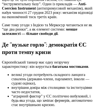
“інструментальну базу”. Один із прикладів —
Anti-
Coercion Instrument
(антипримусовий механізм), який
набув чинності 27 грудня 2023 року: механізм відповіді
на економічний тиск третіх країн.
Саме тому угоди з Індією та Меркосур читаються не як
“ще два ринки”, а як елемент системи:
менше
залежності — більше свободи дії
.
Де “вузьке горло”: демократія ЄС
проти темпу кризи
Європейський танкер має одну незручну
характеристику: він керується
багатьма мостиками
.
великі угоди потребують складного ланцюга
схвалень (держави-члени, парламент, інколи —
судові оцінки),
внутрішня довіра між столицями та інституціями
часто недостатня,
“аграрний фактор” у ЄС політично вибуховий, і
будь-яка угода, що зачіпає фермерів, автоматично
стає внутрішньою кризою.