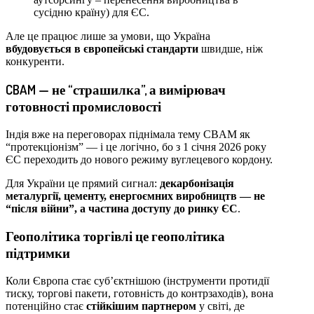
сусідню країну) для ЄС.
Але це працює лише за умови, що Україна
вбудовується в європейські стандарти
швидше, ніж
конкуренти.
CBAM — не “страшилка”, а вимірювач
готовності промисловості
Індія вже на переговорах піднімала тему CBAM як
“протекціонізм” — і це логічно, бо з 1 січня 2026 року
ЄС переходить до нового режиму вуглецевого кордону.
Для України це прямий сигнал:
декарбонізація
металургії, цементу, енергоємних виробництв — не
“після війни”, а частина доступу до ринку ЄС
.
Геополітика торгівлі це геополітика
підтримки
Коли Європа стає суб’єктнішою (інструменти протидії
тиску, торгові пакети, готовність до контрзаходів), вона
потенційно стає
стійкішим партнером
у світі, де