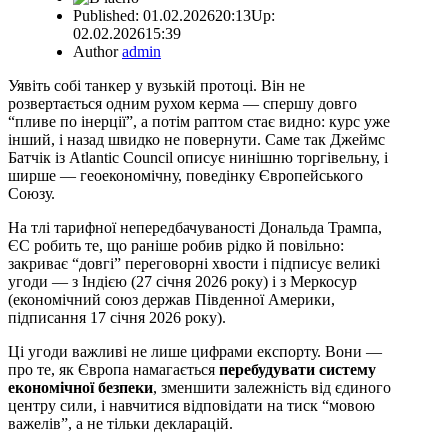
Published:
01.02.2026
20:13
Up:
02.02.2026
15:39
Author
admin
Уявіть собі танкер у вузькій протоці. Він не
розвертається одним рухом керма — спершу довго
“пливе по інерції”, а потім раптом стає видно: курс уже
інший, і назад швидко не повернути. Саме так Джеймс
Батчік із Atlantic Council описує нинішню торгівельну, і
ширше — геоекономічну, поведінку Європейського
Союзу.
На тлі тарифної непередбачуваності Дональда Трампа,
ЄС робить те, що раніше робив рідко й повільно:
закриває “довгі” переговорні хвости і підписує великі
угоди — з Індією (27 січня 2026 року) і з Меркосур
(економічний союз держав Південної Америки,
підписання 17 січня 2026 року).
Ці угоди важливі не лише цифрами експорту. Вони —
про те, як Європа намагається
перебудувати систему
економічної безпеки
, зменшити залежність від єдиного
центру сили, і навчитися відповідати на тиск “мовою
важелів”, а не тільки декларацій.