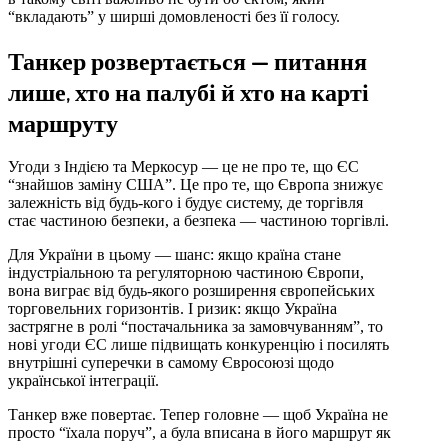
“вкладають” у ширші домовленості без її голосу.
Танкер розвертається — питання
лише, хто на палубі й хто на карті
маршруту
Угоди з Індією та Меркосур — це не про те, що ЄС
“знайшов заміну США”. Це про те, що Європа знижує
залежність від будь-кого і будує систему, де торгівля
стає частиною безпеки, а безпека — частиною торгівлі.
Для України в цьому — шанс: якщо країна стане
індустріальною та регуляторною частиною Європи,
вона виграє від будь-якого розширення європейських
торговельних горизонтів. І ризик: якщо Україна
застрягне в ролі “постачальника за замовчуванням”, то
нові угоди ЄС лише підвищать конкуренцію і посилять
внутрішні суперечки в самому Євросоюзі щодо
української інтеграції.
Танкер вже повертає. Тепер головне — щоб Україна не
просто “їхала поруч”, а була вписана в його маршрут як