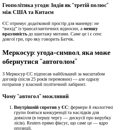
Геополітика угоди: Індія як “третій полюс”
між США та Китаєм
ЄС отримує додатковий простір для маневру: не
“вихід” із трансатлантичних відносин, а
меншу
вразливість
до шантажу митами. Саме це і є сенс
довгої гри, про яку говорить Батчік.
Меркосур: угода-символ, яка може
обернутися “автоголом”
З Меркосур ЄС підписав найбільший за масштабом
договір (після 25 років перемовин) — але одразу
потрапив у власний політичний лабіринт.
Чому “автогол” можливий
Внутрішній спротив у ЄС
: фермери й екологічні
групи бояться конкуренції та наслідків для
довкілля (в першу чергу — дискусії про вирубку
лісів). Reuters прямо фіксує, що саме це — ядро
опозиції.