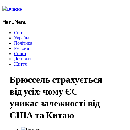
Menu
Menu
Світ
Україна
Політика
Регіони
Спорт
Дозвілля
Життя
Брюссель страхується
від усіх: чому ЄС
уникає залежності від
США та Китаю