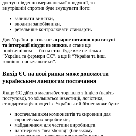
доступ південноамериканської продукції, то
внутрішній спротив буде змушувати його:
залишати винятки,
вводити запобіжники,
ретельніше контролювати стандарти.
Для України це означає:
аграрне питання при вступі
та інтеграції нікуди не зникне
, а стане ще
політичнішим — бо на столі буде вже не тільки
“Україна та фермери ЄС”, а ще й “Україна та інші
зовнішні постачальники”.
Вихід ЄС на нові ринки може допомогти
українським ланцюгам постачання
Якщо ЄС дійсно масштабує торгівлю з Індією (навіть
поступово), то збільшаться інвестиції, логістика,
стандартизація процесів. Український бізнес може бути:
постачальником компонентів та сировини для
європейських виробників,
майданчиком для частини виробництв,
партнером у “nearshoring” (близькому
аутсорсингу – перенесення виробництва в