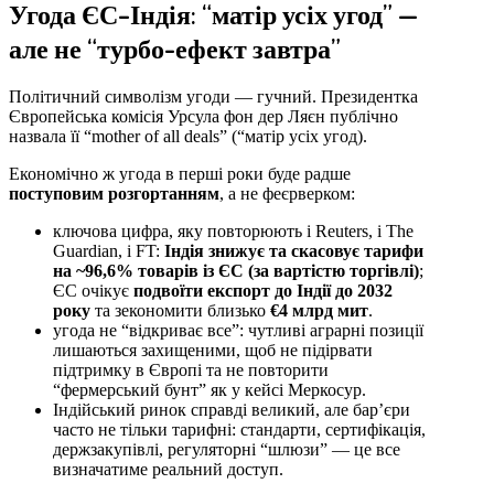
Угода ЄС–Індія: “матір усіх угод” —
але не “турбо-ефект завтра”
Політичний символізм угоди — гучний. Президентка
Європейська комісія Урсула фон дер Ляєн публічно
назвала її “mother of all deals” (“матір усіх угод).
Економічно ж угода в перші роки буде радше
поступовим розгортанням
, а не феєрверком:
ключова цифра, яку повторюють і Reuters, і The
Guardian, і FT:
Індія знижує та скасовує тарифи
на ~96,6% товарів із ЄС (за вартістю торгівлі)
;
ЄС очікує
подвоїти експорт до Індії до 2032
року
та зекономити близько
€4 млрд мит
.
угода не “відкриває все”: чутливі аграрні позиції
лишаються захищеними, щоб не підірвати
підтримку в Європі та не повторити
“фермерський бунт” як у кейсі Меркосур.
Індійський ринок справді великий, але бар’єри
часто не тільки тарифні: стандарти, сертифікація,
держзакупівлі, регуляторні “шлюзи” — це все
визначатиме реальний доступ.