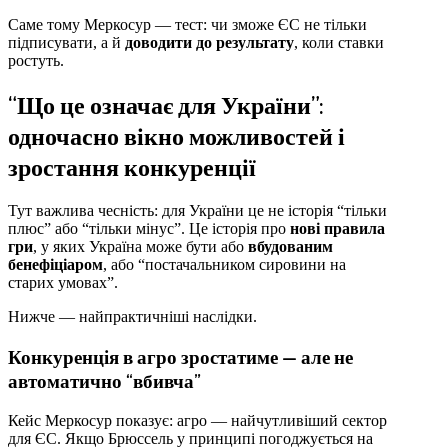
Саме тому Меркосур — тест: чи зможе ЄС не тільки
підписувати, а й
доводити до результату
, коли ставки
ростуть.
“Що це означає для України”:
одночасно вікно можливостей і
зростання конкуренції
Тут важлива чесність: для України це не історія “тільки
плюс” або “тільки мінус”. Це історія про
нові правила
гри
, у яких Україна може бути або
вбудованим
бенефіціаром
, або “постачальником сировини на
старих умовах”.
Нижче — найпрактичніші наслідки.
Конкуренція в агро зростатиме — але не
автоматично “вбивча”
Кейс Меркосур показує: агро — найчутливіший сектор
для ЄС. Якщо Брюссель у принципі погоджується на