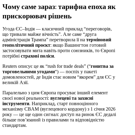
Чому саме зараз: тарифна епоха як
прискорювач рішень
Угода ЄС–Індія — класичний приклад “переговорів,
що тривали майже вічність”. Але саме “друга
адміністрація Трампа” перетворила її на
терміновий
геополітичний проєкт
: якщо Вашингтон готовий
застосовувати мита навіть проти союзників, то Європі
потрібні
страхові поліси
.
Reuters описує це як “rush for trade deals” (“
гонитва за
торговельними угодами
“) — поспіх у пакеті
домовленостей, де Індія стає новим “якорем” для ЄС у
великій Азії.
Паралельно з цим Європа просуває інший елемент
своєї нової реальності:
вуглецеві та захисні
інструменти
. Наприклад, старт повноцінного
механізму CBAM (вуглецевого кордону) з 1 січня 2026
року — це ще один сигнал: доступ на ринок ЄС дедалі
більше пов’язаний із правилами та відповідністю
стандартам.