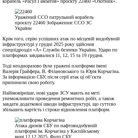
корабель «Расул Гамзатов» проєкту 22460 «Охотник».
Уражений ССО патрульний корабель
проєкту 22460 Зображення: ССО ЗС
України
Крім того, серію успішних атак по місцевій видобувній
інфраструктурі у грудні 2025 року здійснив
спецпідрозділ «А» Служби безпеки України. Удари по
платформах завдавалися 11, 12, 15 та 19 грудня.
Тоді неодноразово були уражені платформи імені
Валерія Грайфера, В. Філановського та Юрія Корчагіна.
За інформацією СБУ, після серії атак ці об’єкти
припинили свою роботу.
Найімовірніше, нові удари ЗСУ мають на меті
унеможливити проведення ремонтних робіт, а також
завдати додаткової шкоди інфраструктурі, що суттєво
збільшить вартість і строки відновлення платформ.
Атака дронів СБУ по нафтовидобувній
платформі ім. Корчагіна у Каспійському
морі 12.12.2025. Фото СБУ