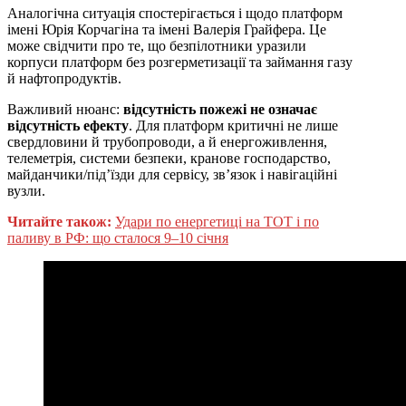
Аналогічна ситуація спостерігається і щодо платформ
імені Юрія Корчагіна та імені Валерія Грайфера. Це
може свідчити про те, що безпілотники уразили
корпуси платформ без розгерметизації та займання газу
й нафтопродуктів.
Важливий нюанс:
відсутність пожежі не означає
відсутність ефекту
. Для платформ критичні не лише
свердловини й трубопроводи, а й енергоживлення,
телеметрія, системи безпеки, кранове господарство,
майданчики/під’їзди для сервісу, зв’язок і навігаційні
вузли.
Читайте також:
Удари по енергетиці на ТОТ і по
паливу в РФ: що сталося 9–10 січня