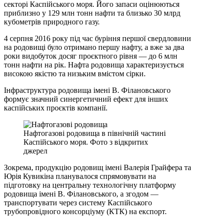
секторі Каспійського моря. Його запаси оцінюються
приблизно у 129 млн тонн нафти та близько 30 млрд
кубометрів природного газу.
4 серпня 2016 року під час буріння першої свердловини
на родовищі було отримано першу нафту, а вже за два
роки видобуток досяг проєктного рівня — до 6 млн
тонн нафти на рік. Нафта родовища характеризується
високою якістю та низьким вмістом сірки.
Інфраструктура родовища імені В. Філановського
формує значний синергетичний ефект для інших
каспійських проєктів компанії.
Нафтогазові родовища в північній частині
Каспійського моря. Фото з відкритих
джерел
Зокрема, продукцію родовищ імені Валерія Грайфера та
Юрія Кувикіна планувалося спрямовувати на
підготовку на центральну технологічну платформу
родовища імені В. Філановського, а згодом —
транспортувати через систему Каспійського
трубопровідного консорціуму (КТК) на експорт.