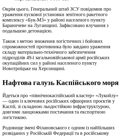
Окрім цього, Генеральний штаб ЗСУ повідомив про
ураження пускової установки зенітного ракетного
комплексу «Бук-М3» у районі населеного пункту
Бараничеве на Луганщині. Зафіксовано влучання з
подальшою детонацією.
Також з метою зниження логістичних і бойових
спроможностей противника було завдано ураження
складу матеріально-технічного забезпечення
підрозділів 49-ї загальновійськової армії російських
окупаційних сил у районі населеного пункту
Новотроїцьке на Херсонщині.
Нафтова галузь Каспійського моря
Йдеться про «північнокаспійський кластер» «Лукойлу»
— один із ключових російських офшорних проєктів у
Каспії, зі складною льодостійкою інфраструктурою,
довгими ланцюжками постачання та експортною
логістикою.
Родовище імені Філановського є одним із найбільших
розвіданих у Російській Федерації та в російському