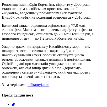
Родовище імені Юрія Корчагіна, відкрите у 2000 році,
стало першим каспійським проєктом компанії
«Лукойл», введеним у промислову експлуатацію.
Видобуток нафти на родовищі розпочався у 2010 році.
Балансові запаси родовища оцінюються у 77,8 млн
тонн нафти. Максимальний рівень видобутку нафти та
газового конденсату становить до 2,3 млн тонн на рік, а
природного газу — до 1,2 млрд кубометрів на рік.
Удар по трьох платформах у Каспійському морі — це,
швидше за все, не ставка на “картинку”, а на
накопичувальний ефект: зробити експлуатацію та
ремонт дорожчими, ризикованішими й повільнішими.
Офіційні дані про масштаби ушкоджень поки що
обмежені, але сам вибір цілей б’є по «дорогому»
офшорному сегменту «Лукойлу», який має експортну
логістику та значні заявлені запаси.
За матеріалами
militarnyi.com
Предыдущий пост:
twitter