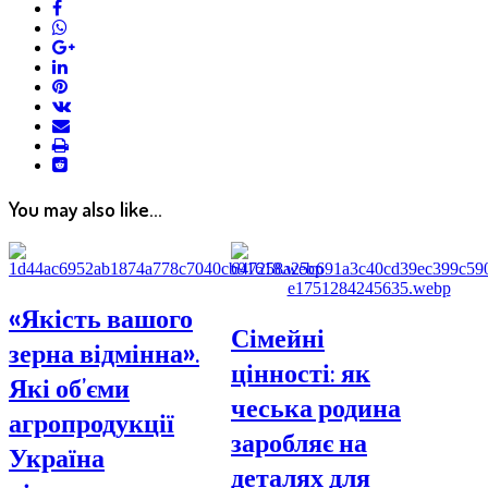
facebook
whatsapp
google+
linkedin
pinterest
vkontakte
email
print
reddit
reddit
You may also like...
«Якість вашого
Сімейні
зерна відмінна».
цінності: як
Які об’єми
чеська родина
агропродукції
заробляє на
Україна
деталях для