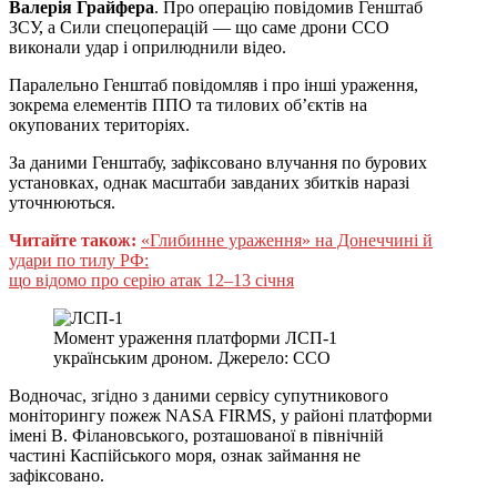
Валерія Грайфера
. Про операцію повідомив Генштаб
ЗСУ, а Сили спецоперацій — що саме дрони ССО
виконали удар і оприлюднили відео.
Паралельно Генштаб повідомляв і про інші ураження,
зокрема елементів ППО та тилових об’єктів на
окупованих територіях.
За даними Генштабу, зафіксовано влучання по бурових
установках, однак масштаби завданих збитків наразі
уточнюються.
Читайте також:
«Глибинне ураження» на Донеччині й
удари по тилу РФ:
що відомо про серію атак 12–13 січня
Момент ураження платформи ЛСП-1
українським дроном. Джерело: ССО
Водночас, згідно з даними сервісу супутникового
моніторингу пожеж NASA FIRMS, у районі платформи
імені В. Філановського, розташованої в північній
частині Каспійського моря, ознак займання не
зафіксовано.