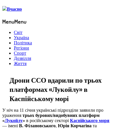
Menu
Menu
Світ
Україна
Політика
Регіони
Спорт
Дозвілля
Життя
Дрони ССО вдарили по трьох
платформах «Лукойлу» в
Каспійському морі
У ніч на 11 січня українські підрозділи заявили про
ураження
трьох бурових/видобувних платформ
«
Лукойлу
»
в російському секторі
Каспійського моря
— імені
В. Філановського
,
Юрія Корчагіна
та