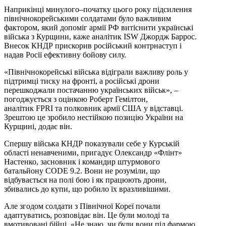
Наприкінці минулого–початку цього року підсилення
північнокорейськими солдатами було важливим
фактором, який допоміг армії РФ витіснити українські
війська з Курщини, каже аналітик ISW Джордж Баррос.
Внесок КНДР прискорив російський контрнаступ і
надав Росії ефективну бойову силу.
«Північнокорейські війська відіграли важливу роль у
підтримці тиску на фронті, а російські дрони
перешкоджали постачанню українських військ», –
погоджується з оцінкою Роберт Гемілтон,
аналітик FPRI та полковник армії США у відставці.
Зрештою це зробило нестійкою позицію України на
Курщині, додає він.
Спершу війська КНДР показували себе у Курській
області ненавченими, пригадує Олександр «Флінт»
Настенко, засновник і командир штурмового
батальйону CODE 9.2. Вони не розуміли, що
відбувається на полі бою і як працюють дрони,
збивались до купи, що робило їх вразливішими.
Але згодом солдати з Північної Кореї почали
адаптуватись, розповідає він. Це були молоді та
вмотивовані бійці. «Не знаю, чи були вони під фармою