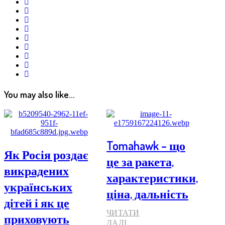
facebook
whatsapp
google+
linkedin
pinterest
vkontakte
email
print
reddit
reddit
You may also like...
Tomahawk – що
Як Росія роздає
це за ракета,
викрадених
характеристики,
українських
ціна, дальність
дітей і як це
ЧИТАТИ
приховують
ДАЛІ