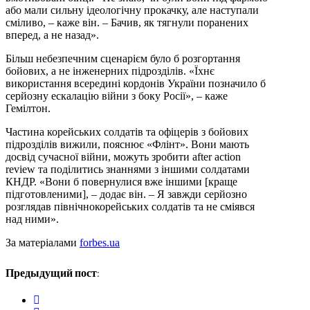
або мали сильну ідеологічну прокачку, але наступали
сміливо, – каже він. – Бачив, як тягнули поранених
вперед, а не назад».
Більш небезпечним сценарієм було б розгортання
бойових, а не інженерних підрозділів. «Їхнє
використання всередині кордонів України позначило б
серйозну ескалацію війни з боку Росії», – каже
Гемілтон.
Частина корейських солдатів та офіцерів з бойових
підрозділів вижили, пояснює «Флінт». Вони мають
досвід сучасної війни, можуть зробити after action
review та поділитись знаннями з іншими солдатами
КНДР. «Вони б повернулися вже іншими [краще
підготовленими], – додає він. – Я завжди серйозно
розглядав північнокорейських солдатів та не сміявся
над ними».
За матеріалами
forbes.ua
Предыдущий пост:
twitter