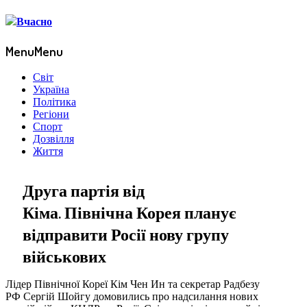
Menu
Menu
Світ
Україна
Політика
Регіони
Спорт
Дозвілля
Життя
Друга партія від
Кіма. Північна Корея планує
відправити Росії нову групу
військових
Лідер Північної Кореї Кім Чен Ин та секретар Радбезу
РФ Сергій Шойгу домовились про надсилання нових