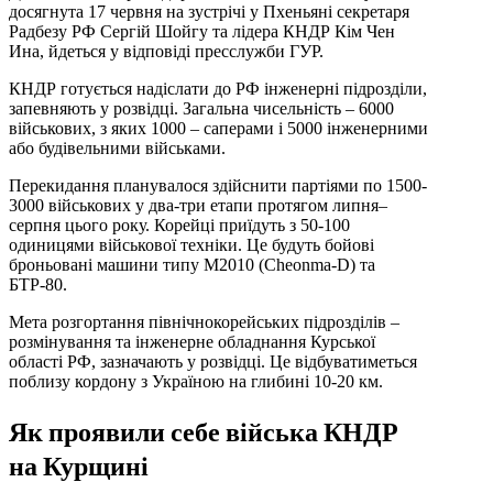
досягнута 17 червня на зустрічі у Пхеньяні секретаря
Радбезу РФ Сергій Шойгу та лідера КНДР Кім Чен
Ина, йдеться у відповіді пресслужби ГУР.
КНДР готується надіслати до РФ інженерні підрозділи,
запевняють у розвідці. Загальна чисельність – 6000
військових, з яких 1000 – саперами і 5000 інженерними
або будівельними військами.
Перекидання планувалося здійснити партіями по 1500-
3000 військових у два-три етапи протягом липня–
серпня цього року. Корейці приїдуть з 50-100
одиницями військової техніки. Це будуть бойові
броньовані машини типу M2010 (Cheonma-D) та
БТР-80.
Мета розгортання північнокорейських підрозділів –
розмінування та інженерне обладнання Курської
області РФ, зазначають у розвідці. Це відбуватиметься
поблизу кордону з Україною на глибині 10-20 км.
Як проявили себе війська КНДР
на Курщині