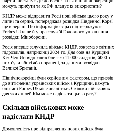
партій військ КНДР до Росії. Скільки північнокорейців
можуть прибути та як РФ планує їх використати?
КНДР може відправити Росії нові війська цього року у
липні та серпні, попереджала розвідка Південної Кореї
ще в червні. Цю інформацію зараз підтверджують
Forbes Ukraine й у пресслужбі Головного управління
розвідки Міноборони.
Росія вперше залучила війська КНДР, зокрема з елітних
підрозділів, наприкінці 2024-го. Для боїв на Курщині
Кім Чен Ин відправив близько 11 000 солдатів, 6000 з
них були вбиті або поранені, за даними розвідки
Великої Британії.
Північнокорейці були серйозним фактором, що призвів
до витіснення українських військ з Курщини, кажуть
опитані Forbes Ukraine аналітики. Скільки військових і
для яких цілей Кім може надіслати цього разу?
Скільки військових може
надіслати КНДР
Домовленість про відправлення нових військ була