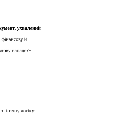
кумент, ухвалений
, фінансову й
 знову нападе?»
політичну логіку: