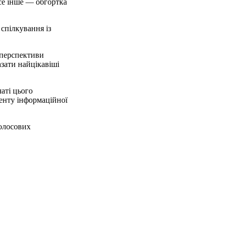
се інше — обгортка
спілкування із
 перспективи
зати найцікавіші
аті цього
енту інформаційної
голосових