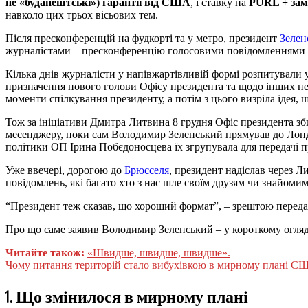
не «будапештські») гарантії від США
, і ставку на
PURL + зам
навколо цих трьох вісьових тем.
Після пресконференцій на фудкорті та у метро, президент
Зелен
журналістами – пресконференцію голосовими повідомленнями 
Кілька днів журналісти у напівжартівливій формі розпитували
призначення нового голови Офісу президента та щодо інших н
моменти спілкування президенту, а потім з цього визріла ідея, щ
Тож за ініціативи Дмитра Литвина 8 грудня Офіс президента зб
месенджеру, поки сам Володимир Зеленський прямував до Лондо
політики ОП Ірина Побєдоносцева їх згрупувала для передачі п
Уже ввечері, дорогою до
Брюсселя
, президент надіслав через Л
повідомлень, які багато хто з нас шле своїм друзям чи знайомим
“Президент теж сказав, що хороший формат”, – зрештою переда
Про що саме заявив Володимир Зеленський – у короткому огляд
Читайте також:
«Швидше, швидше, швидше».
Чому питання територій стало вибухівкою в мирному плані С
1. Що змінилося в мирному плані