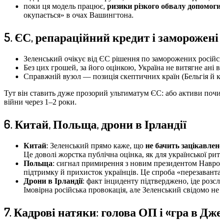
поки ця модель працює,
ризики різкого обвалу допомог
окупається» в очах Вашингтона.
5. ЄС, репараційний кредит і заморожен
Зеленський очікує від ЄС рішення по заморожених російс
Без цих грошей, за його оцінкою, Україна не витягне ані 
Справжній вузол — позиція скептичних країн (Бельгія й к
Тут він ставить дуже прозорий ультиматум ЄС: або активи поч
війни через 1–2 роки.
6. Китай, Польща, дрони в Ірландії
Китай
: Зеленський прямо каже, що
не бачить зацікавлен
Це доволі жорстка публічна оцінка, як для української р
Польща
: сигнал примирення з новим президентом Навроць
підтримку й прихисток українців. Це спроба «перезавант
Дрони в Ірландії
: факт інциденту підтверджено, іде розс
Імовірна російська провокація, але Зеленський свідомо не
7. Кадрові натяки: голова ОП і «гра в Дж