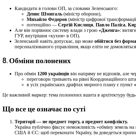
Кандидати в голови ОП, за словами Зеленського:
Денис Шмигаль
(міністр оборони),
Михайло Федоров
(міністр цифрової трансформації
потенційно —
Сергій Кислиця
,
Павло Паліса
,
Кир
Але він порівнює систему влади з грою
«Дженга»
: витяг
ГУР, внутрішня «кухня» в ОП).
Зеленський навіть допускає, що може
обійтися без форм
персоналізованого управління, якщо еліти не домовляться
8. Обміни полонених
Про обмін
1200 українців
він напряму не відповів, але ч
переговори тривають на рівні Координаційного шта
в усіх українських драфтах мирного плану є пункт
«
Це важливий маркер: тема полонених вшита в архітектуру будь-
Що все це означає по суті
Території — не предмет торгу, а предмет конфлікту.
Україна публічно фіксує неможливість «обміну земель на 
США й ЄС: щоб переконати Україну, їм доведеться пропон