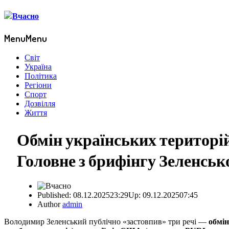
Menu
Menu
Світ
Україна
Політика
Регіони
Спорт
Дозвілля
Життя
Обмін українських територій 
Головне з брифінгу Зеленськ
Published:
08.12.2025
23:29
Up: 09.12.2025
07:45
Author
admin
Володимир Зеленський публічно «застовпив» три речі —
обмін