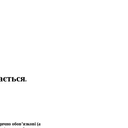
ається.
ично обов’язкові (а