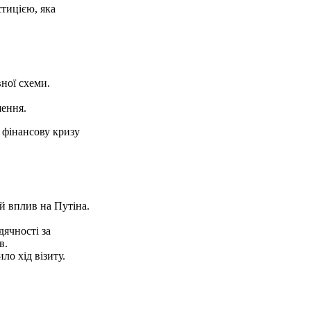
стицією, яка
ної схеми.
шення.
 фінансову кризу
й вплив на Путіна.
дячності за
в.
ло хід візиту.