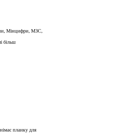
они, Мінцифри, МЗС,
і більш
днімає планку для