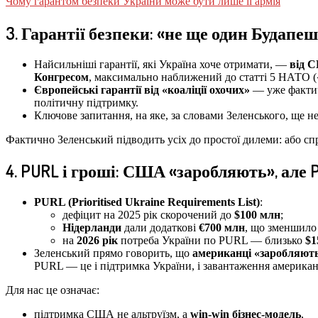
Чому гарантом безпеки України може бути лише її армія
3. Гарантії безпеки: «не ще один Будапе
Найсильніші гарантії, які Україна хоче отримати, —
від 
Конгресом
, максимально наближений до статті 5 НАТО («
Європейські гарантії від «коаліції охочих»
— уже фактичн
політичну підтримку.
Ключове запитання, на яке, за словами Зеленського, ще не
Фактично Зеленський підводить усіх до простої дилеми: або спра
4. PURL і гроші: США «заробляють», але
PURL (Prioritised Ukraine Requirements List)
:
дефіцит на 2025 рік скорочений до
$100 млн
;
Нідерланди
дали додаткові
€700 млн
, що зменшило 
на
2026 рік
потреба України по PURL — близько
$1
Зеленський прямо говорить, що
американці «заробляють 
PURL — це і підтримка України, і завантаження америка
Для нас це означає:
підтримка США не альтруїзм, а
win-win бізнес-модель
,