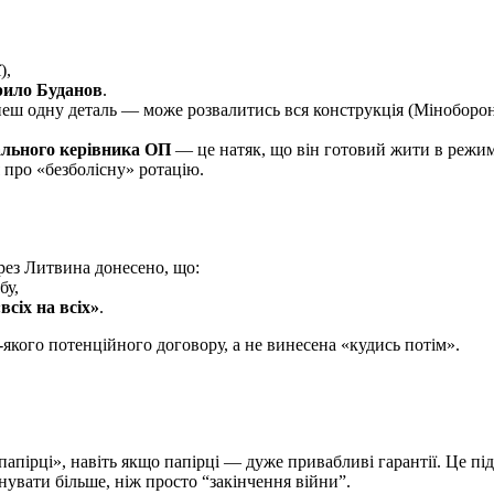
),
ило Буданов
.
неш одну деталь — може розвалитись вся конструкція (Мінобор
ального керівника ОП
— це натяк, що він готовий жити в режим
 про «безболісну» ротацію.
ерез Литвина донесено, що:
бу,
всіх на всіх»
.
якого потенційного договору, а не винесена «кудись потім».
папірці», навіть якщо папірці — дуже привабливі гарантії. Це пі
увати більше, ніж просто “закінчення війни”.