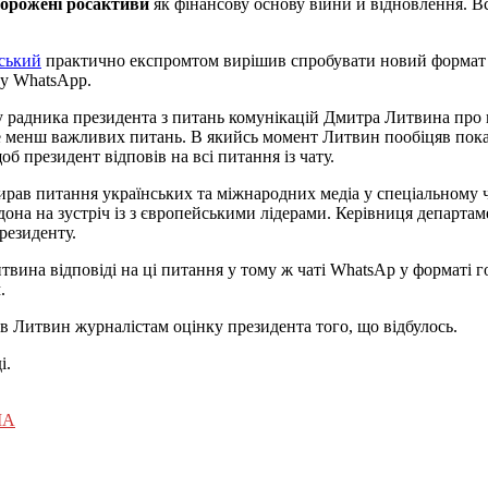
орожені росактиви
як фінансову основу війни й відновлення. В
ський
практично експромтом вирішив спробувати новий формат 
у WhatsApp.
 у радника президента з питань комунікацій Дмитра Литвина про
е менш важливих питань. В якийсь момент Литвин пообіцяв пока
об президент відповів на всі питання із чату.
ирав питання українських та міжнародних медіа у спеціальному ч
на на зустріч із з європейськими лідерами. Керівниця департам
резиденту.
итвина відповіді на ці питання у тому ж чаті WhatsAp у форматі 
.
в Литвин журналістам оцінку президента того, що відбулось.
і.
ША