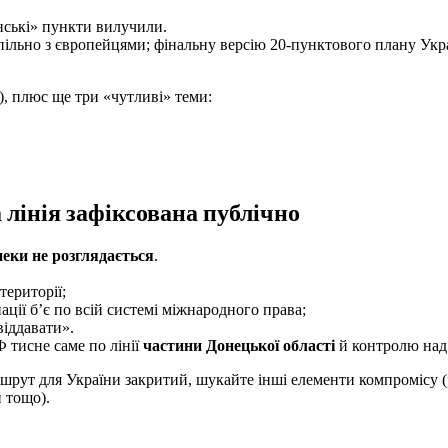
їнські» пункти вилучили.
пільно з європейцями; фінальну версію 20-пунктового плану Укр
, плюс ще три «чутливі» теми:
 лінія зафіксована публічно
пеки не розглядається
.
ериторії;
ації б’є по всій системі міжнародного права;
іддавати».
РФ тисне саме по лінії
частини Донецької області
й контролю над
ршрут для України закритий, шукайте інші елементи компромісу
и тощо).