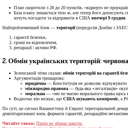
План скоротили з 28 до 20 пунктів, «відверто не проукра
База плану лишається тією ж, але тепер його дописують с
хочуть погодити та відправити в США
ввечері 9 грудня
.
Найпроблемніший блок —
території
(передусім Донбас і ЗАЕС)
гарантії безпеки,
гроші на відновлення,
репарації / активи РФ.
2. Обмін українських територій: червона
Зеленський чітко сказав:
обмін територій на гарантії без
Аргументація тришарова:
юридична
— Конституція не дозволяє відчужувати т
міжнародно-правова
— будь-яка «легалізація» окуп
моральна
— «ми не маємо морального права щось в
Водночас він визнає, що
США шукають компроміс
, а 
По суті, це сигнал Вашингтону й Європі: територіальний дема
демілітаризовані зони, формати гарантій, репараційні механізм
Читайте також:
Папір не збиває ракети.