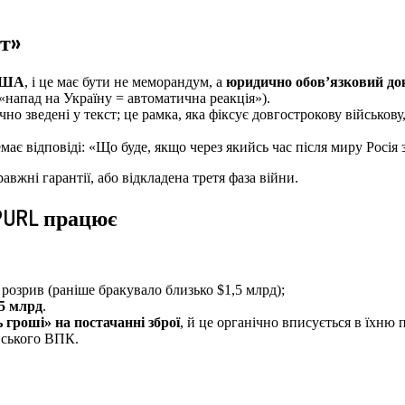
шт»
США
, і це має бути не меморандум, а
юридично обов’язковий до
напад на Україну = автоматична реакція»).
о зведені у текст; це рамка, яка фіксує довгострокову військову
має відповіді: «Що буде, якщо через якийсь час після миру Росія
вжні гарантії, або відкладена третя фаза війни.
 PURL працює
розрив (раніше бракувало близько $1,5 млрд);
5 млрд
.
гроші» на постачанні зброї
, й це органічно вписується в їхню 
нського ВПК.