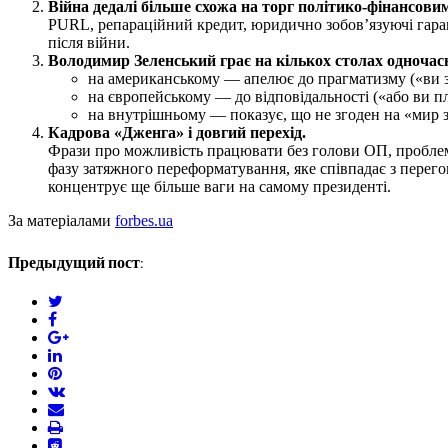
Війна дедалі більше схожа на торг політико-фінансови
PURL, репараційний кредит, юридично зобов’язуючі гаран
після війни.
Володимир
Зеленський грає на кількох столах одночас
на американському — апелює до прагматизму («ви зар
на європейському — до відповідальності («або ви пла
на внутрішньому — показує, що не згоден на «мир з
Кадрова «Дженга» і довгий перехід.
Фрази про можливість працювати без голови ОП, проблем
фазу затяжного переформатування, яке співпадає з перег
концентрує ще більше ваги на самому президенті.
За матеріалами
forbes.ua
Предыдущий пост:
twitter
facebook
google+
linkedin
pinterest
vkontakte
email
print
reddit
reddit