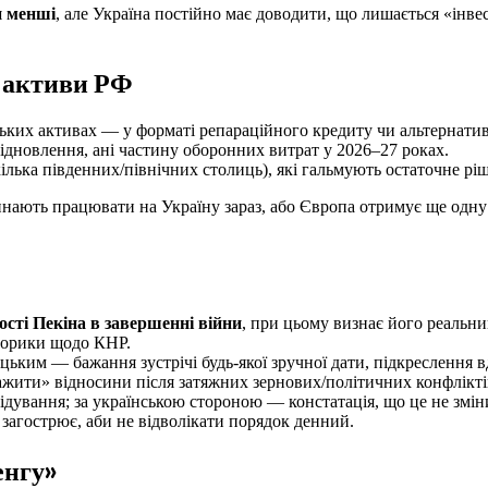
и менші
, але Україна постійно має доводити, що лишається «інве
і активи РФ
ьких активах — у форматі репараційного кредиту чи альтернатив
відновлення, ані частину оборонних витрат у 2026–27 роках.
ілька південних/північних столиць), які гальмують остаточне рі
инають працювати на Україну зараз, або Європа отримує ще одну
ості Пекіна в завершенні війни
, при цьому визнає його реальни
иторики щодо КНР.
ким — бажання зустрічі будь-якої зручної дати, підкреслення в
ажити» відносини після затяжних зернових/політичних конфлікті
лідування; за українською стороною — констатація, що це не зміни
 загострює, аби не відволікати порядок денний.
енгу»