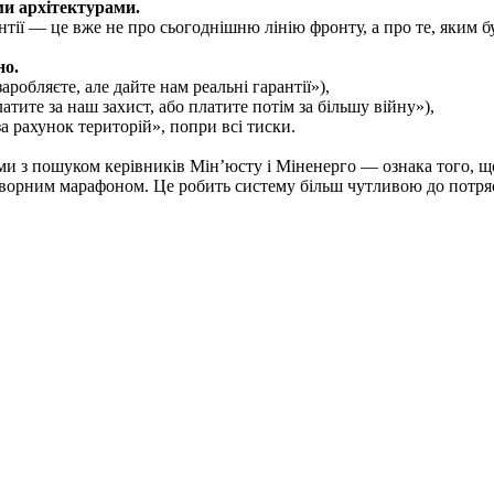
ми архітектурами.
тії — це вже не про сьогоднішню лінію фронту, а про те, яким б
но.
обляєте, але дайте нам реальні гарантії»),
тите за наш захист, або платите потім за більшу війну»),
а рахунок територій», попри всі тиски.
и з пошуком керівників Мін’юсту і Міненерго — ознака того, що
оворним марафоном. Це робить систему більш чутливою до потряс