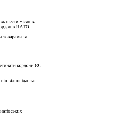
вж шести місяців.
 кордонів НАТО.
и товарами та
еретинати кордони ЄС
ін відповідає за:
 натівських