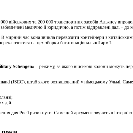
 000 військових та 200 000 транспортних засобів Альянсу впродо
 забезпечені медично й юридично, а потім відправлені далі – до
а. В мирний час вона звикла перевозити контейнери з китайським
переключитися на цех зборки багатонаціональної армії.
litary Schengen»
– режиму, за якого військові колони можуть п
mand (JSEC), штаб якого розташований у німецькому Ульмі. Саме в
ланзі;
х дій.
ння для Росії ризикнути. Саме цей аргумент звучить в інтерв’ю
9 роки