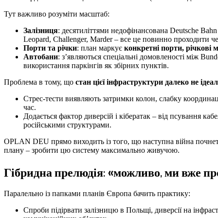
Тут важливо розуміти масштаб:
Залізниця
: десятиліттями недофінансована Deutsche Bahn
Leopard, Challenger, Marder – все це повинно проходити че
Порти та річки
: план маркує
конкретні порти, річкові м
Автобани
: з’являються спеціальні домовленості між Bun
використання паркінгів як збірних пунктів.
Проблема в тому, що
стан цієї інфраструктури далеко не ідеа
Стрес-тести виявляють затримки колон, слабку координац
час.
Додається фактор диверсій і кібератак – від псування кабел
російськими структурами.
OPLAN DEU прямо виходить із того, що наступна війна почнеться
плану – зробити цю систему максимально живучою.
Гібридна прелюдія: «можливо, ми вже пр
Паралельно із папками планів Європа бачить практику:
Спроби підірвати залізницю в Польщі, диверсії на інфрастр