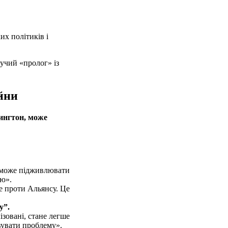
их політиків і
зучий «пролог» із
ійни
ингтон, може
е може підживлювати
єю».
же проти Альянсу. Це
у”.
зовані, стане легше
вувати проблему».