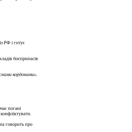
з РФ і готує
кладів боєприпасів
асними кордонами».
чає погані
 конфліктувати.
опа говорить про