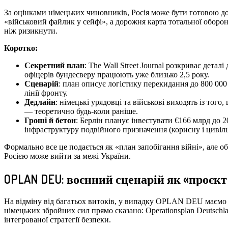
За оцінками німецьких чиновників, Росія може бути готовою 
«військовий файлик у сейфі», а дорожня карта тотальної оборо
ніж ризикнути.
Коротко:
Секретний план
: The Wall Street Journal розкриває де
офіцерів бундесверу працюють уже близько 2,5 року.
Сценарій
: план описує логістику перекидання до 800 000
лінії фронту.
Дедлайн
: німецькі урядовці та військові виходять із то
— теоретично будь-коли раніше.
Гроші й бетон
: Берлін планує інвестувати €166 млрд до 2
інфраструктуру подвійного призначення (корисну і цивільн
Формально все це подається як «план запобігання війні», але об
Росією може вийти за межі України.
OPLAN DEU: воєнний сценарій як «проєкт 
На відміну від багатьох витоків, у випадку OPLAN DEU маємо н
німецьких збройних сил прямо сказано: Operationsplan Deutsch
інтегрованої стратегії безпеки.