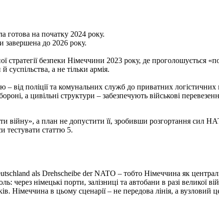
ла готова на початку 2024 року.
и завершена до 2026 року.
стратегії безпеки Німеччини 2023 року, де проголошується «по
й суспільства, а не тільки армія.
ю – від поліції та комунальних служб до приватних логістичних 
ороні, а цивільні структури – забезпечують військові перевезенн
війну», а план не допустити її, зробивши розгортання сил НА
и тестувати статтю 5.
tschland als Drehscheibe der NATO – тобто Німеччина як центра
оль: через німецькі порти, залізниці та автобани в разі великої 
ів. Німеччина в цьому сценарії – не передова лінія, а вузловий ц