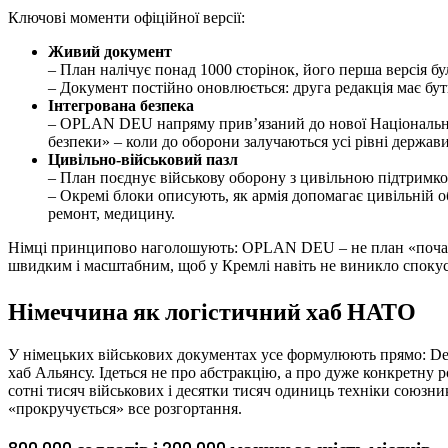
Ключові моменти офіційної версії:
Живий документ
– План налічує понад 1000 сторінок, його перша версія бу
– Документ постійно оновлюється: друга редакція має бут
Інтегрована безпека
– OPLAN DEU напряму прив’язаний до нової Національної 
безпеки» – коли до оборони залучаються усі рівні держави 
Цивільно-військовий пазл
– План поєднує військову оборону з цивільною підтримко
– Окремі блоки описують, як армія допомагає цивільній об
ремонт, медицину.
Німці принципово наголошують: OPLAN DEU – не план «почати 
швидким і масштабним, щоб у Кремлі навіть не виникло спокус
Німеччина як логістичний хаб НАТО
У німецьких військових документах усе формулюють прямо: Deu
хаб Альянсу. Ідеться не про абстракцію, а про дуже конкретну р
сотні тисяч військових і десятки тисяч одиниць техніки союзник
«прокручується» все розгортання.