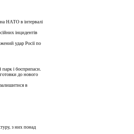
ена НАТО в інтервалі
сійних інцидентів
жений удар Росії по
й парк і боєприпаси.
дготовки до нового
і залишитися в
туру, з них понад