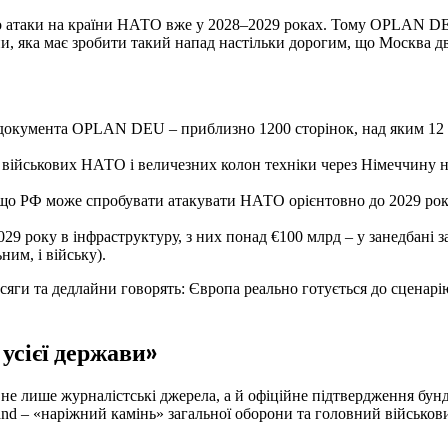
до атаки на країни НАТО вже у 2028–2029 роках. Тому OPLAN DE
ни, яка має зробити такий напад настільки дорогим, що Москва д
талі документа OPLAN DEU – приблизно 1200 сторінок, над яким 1
 військових НАТО і величезних колон техніки через Німеччину на
го, що РФ може спробувати атакувати НАТО орієнтовно до 2029 ро
029 року в інфраструктуру, з них понад €100 млрд – у занедбані з
им, і війську).
сяги та дедлайни говорять: Європа реально готується до сценарію
усієї держави»
е лише журналістські джерела, а й офіційне підтвердження бунд
land – «наріжний камінь» загальної оборони та головний військо