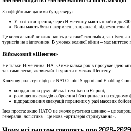
800 000 солдатів і 200 000 машин за шість місяців
За офіційними даними бундесверу:
У разі загострення, через Німеччину мають пройти до 800
Вони мають бути накормлені, заправлені, відремонтовані,
Це колосальний виклик навіть для такої економіки, як німецьк
туристів на відпочинок. В умовах великої війни – має миттєво 
Військовий «Шенген»
Не тільки Німеччина. НАТО вже кілька років просуває ідею
«mi
так само легко, як звичайні туристи в межах Шенгену.
Ключову роль тут відіграє NATO Joint Support and Enabling Com
координацію руху військ і техніки по Європі;
розміщення складів озброєння і боєприпасів на східному ф
відпрацювання евакуації поранених у разі масових бойови
Ідея проста: якщо НАТО не зможе рухатися швидко – це запроше
генералів: логістика – це нова «артилерія стримування».
Чому всі раптом говорять про 2028–202