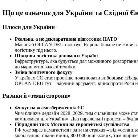
Що це означає для України та Східної Є
Плюси для України
Реальна, а не декларативна підготовка НАТО
Масштаб OPLAN DEU показує: Європа більше не живе в реж
логістику під нього.
Швидша логістика допомоги Україні
Інфраструктура, яка будується для можливого розгортанн
до маршрутів важкої техніки.
Зміна політичного фокусу
У країнах ЄС стає простіше пояснювати виборцям:
«Якщо
OPLAN DEU тут – наочний аргумент: війна проти Росії н
Ризики й «темні сторони»
Фокус на «самозбереженні» ЄС
Чим ближче дедлайн 2028–2029, тим сильнішим може стати 
компроміси для України». Два паралельні процеси – буді
Гібридний тиск Москви на європейські суспільства
РФ уже зараз намагається грати на страхах – від «останнь
мобілізацію, плани війни, 800 000 військових, тим ширше