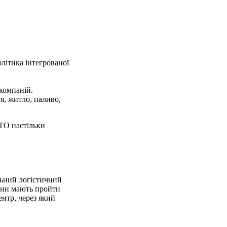
літика інтегрованої
компаній.
я, житло, паливо,
ТО настільки
льний логістичний
війни мають пройти
ентр, через який