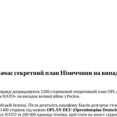
ачає секретний план Німеччини на випад
они справді допрацьовують 1200-сторінковий оперативний план OP
м НАТО» на випадок великої війни з Росією.
ській безпеці. Після десятиліть пацифізму Берлін розгортає гіг
–1400 сторінок під назвою
OPLAN DEU (Operationsplan Deutsch
вих НАТО та 200 000 одиниць техніки, щоб стати на захист східно