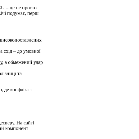
U – це не просто
вічі подумає, перш
2 високопоставлених
 схід – до умовної
ку, а обмежений удар
алізниці та
, де конфлікт з
есверу. На сайті
вий компонент