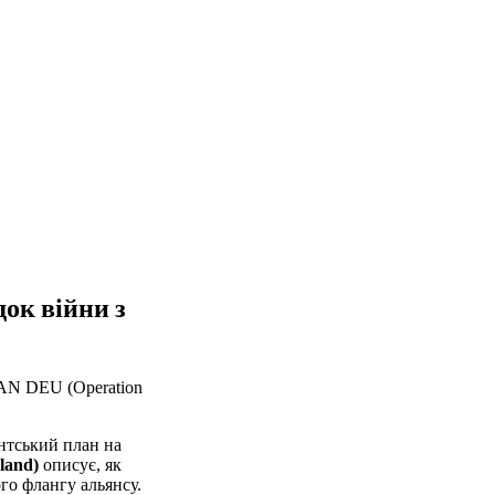
ок війни з
LAN DEU (Operation
антський план на
land)
описує, як
го флангу альянсу.