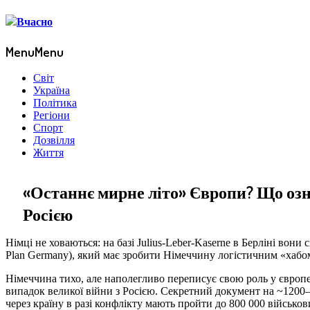
Menu
Menu
Світ
Україна
Політика
Регіони
Спорт
Дозвілля
Життя
«Останнє мирне літо» Європи? Що озн
Росією
Німці не ховаються: на базі Julius-Leber-Kaserne в Берліні в
Plan Germany), який має зробити Німеччину логістичним «хабо
Німеччина тихо, але наполегливо переписує свою роль у європей
випадок великої війни з Росією. Секретний документ на ~1200
через країну в разі конфлікту мають пройти до 800 000 військо