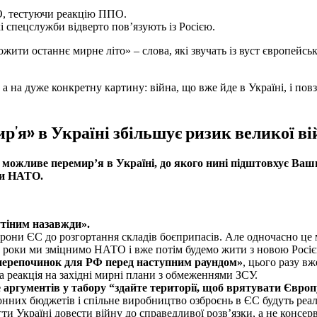
О, тестуючи реакцію ППО.
кі спецслужби відверто пов’язують із Росією.
ити останнє мирне літо» – слова, які звучать із вуст європейськ
 на дуже конкретну картину: війна, що вже йде в Україні, і пов
р’я» в Україні збільшує ризик великої в
можливе перемир’я в Україні, до якого нині підштовхує Ваш
оти НАТО.
утіним назавжди».
орони ЄС до розгортання складів боєприпасів. Але одночасно ц
–4 роки ми зміцнимо НАТО і вже потім будемо жити з новою Росі
«перепочинок для РФ перед наступним раундом»
, цього разу в
ка реакція на західні мирні плани з обмеженнями ЗСУ.
ргументів у табору “здайте території, щоб врятувати Європ
них бюджетів і спільне виробництво озброєнь в ЄС будуть реалі
ти Україні довести війну до справедливої розв’язки, а не консер