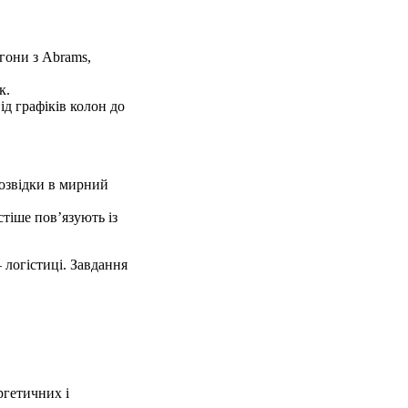
гони з Abrams,
к.
ід графіків колон до
розвідки в мирний
стіше пов’язують із
 логістиці. Завдання
ргетичних і