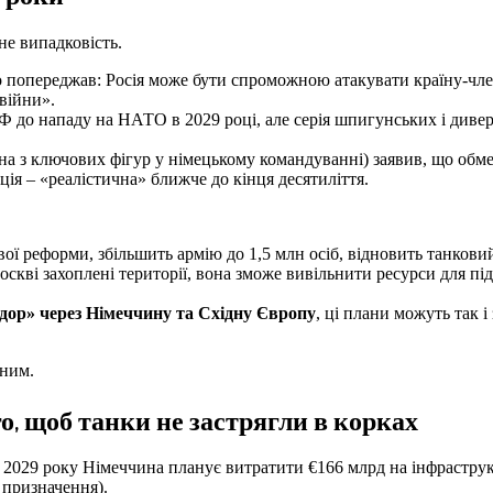
не випадковість.
о попереджав: Росія може бути спроможною атакувати країну-чл
війни».
 до нападу на НАТО в 2029 році, але серія шпигунських і дивер
 з ключових фігур у німецькому командуванні) заявив, що обме
ія – «реалістична» ближче до кінця десятиліття.
ої реформи, збільшить армію до 1,5 млн осіб, відновить танкови
оскві захоплені території, вона зможе вивільнити ресурси для пі
ор» через Німеччину та Східну Європу
, ці плани можуть так 
рним.
о, щоб танки не застрягли в корках
 2029 року Німеччина планує витратити €166 млрд на інфраструк
 призначення).