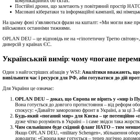
комунікаційних об’єктах.
Постійні дрони, що залетають у повітряний простір НАТ
Масовані кібератаки та інформаційні кампанії, які німець
На цьому фоні з’являються фрази на кшталт: «Ми могли вже прож
військових останніми тижнями.
OPLAN DEU – це відповідь не на «гіпотетичну Третю світову», а
диверсій у країнах ЄС.
Український вимір: чому «погане переми
Один з найгостріших абзаців у WSJ:
Аналітики вважають, що 
вивільнити час і ресурси для РФ, аби готуватися до дій пр
Для України це означає:
OPLAN DEU – доказ, що Європа не вірить у «мир із П
Вона готується до довгого протистояння – від реформ об
спокусу: «Давайте заморозимо фронт в Україні, а за ці 3
Будь-який «поганий мир» для Києва – це потенційно 
дуже чітко розуміють в Україні – і саме звідси така жорст
Чим сильнішим буде східний фланг НАТО – тим менше а
Якщо OPLAN DEU, «military Schengen», збільшення оборон
доводити: «Європа вже готується – тепер логічно допомог