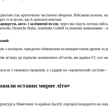
 раптом стає критичною частиною оборони. Військові колони, ва
рез ті ж вузли, що й цивільні вантажі.
аршрути, авто- і залізничні вузли
, через які підуть потоки війсь
deswehr, Deutsche Bahn, Autobahn GmbH та іншими компаніями – в
льний
:
ію з поліцією, юридичні обмеження на використання дронів та 
ів зв’язку до підпалів залізничних об’єктів, які країни ЄС усе ча
 не з танкових проривів, а з ударів по «кровеносній системі» –
ожили останнє мирне літо»
уктурі в Німеччині та країнах Балтії, підозрілі інциденти на ене