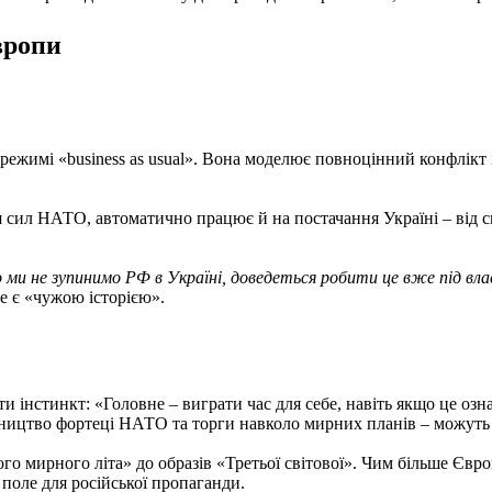
вропи
имі «business as usual». Вона моделює повноцінний конфлікт і
я сил НАТО, автоматично працює й на постачання Україні – від с
 ми не зупинимо РФ в Україні, доведеться робити це вже під вл
е є «чужою історією».
інстинкт: «Головне – виграти час для себе, навіть якщо це озна
вництво фортеці НАТО та торги навколо мирних планів – можуть
ого мирного літа» до образів «Третьої світової». Чим більше Євр
 поле для російської пропаганди.