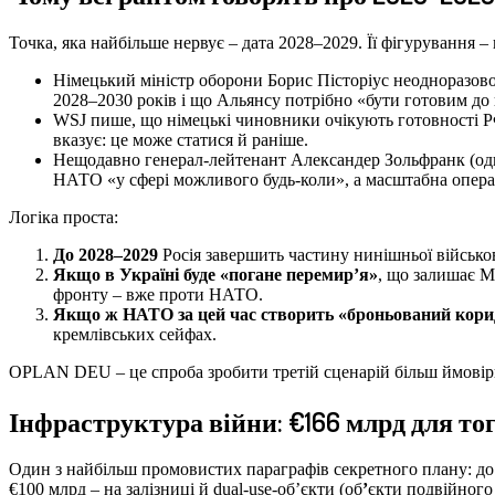
Точка, яка найбільше нервує – дата 2028–2029. Її фігурування – 
Німецький міністр оборони Борис Пісторіус неодноразов
2028–2030 років і що Альянсу потрібно «бути готовим до 
WSJ пише, що німецькі чиновники очікують готовності РФ
вказує: це може статися й раніше.
Нещодавно генерал-лейтенант Александер Зольфранк (одна
НАТО «у сфері можливого будь-коли», а масштабна операц
Логіка проста:
До 2028–2029
Росія завершить частину нинішньої військов
Якщо в Україні буде «погане перемир’я»
, що залишає М
фронту – вже проти НАТО.
Якщо ж НАТО за цей час створить «броньований корид
кремлівських сейфах.
OPLAN DEU – це спроба зробити третій сценарій більш ймові
Інфраструктура війни: €166 млрд для тог
Один з найбільш промовистих параграфів секретного плану: до
€100 млрд – на залізниці й dual-use-об’єкти (об
’
єкти подвійного