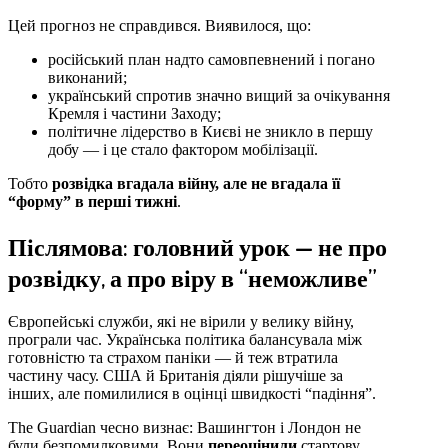
Цей прогноз не справдився. Виявилося, що:
російський план надто самовпевнений і погано
виконаний;
український спротив значно вищий за очікування
Кремля і частини Заходу;
політичне лідерство в Києві не зникло в першу
добу — і це стало фактором мобілізації.
Тобто
розвідка вгадала війну, але не вгадала її
“форму” в перші тижні
.
Післямова: головний урок — не про
розвідку, а про віру в “неможливе”
Європейські служби, які не вірили у велику війну,
програли час. Українська політика балансувала між
готовністю та страхом паніки — й теж втратила
частину часу. США й Британія діяли рішучіше за
інших, але помилилися в оцінці швидкості “падіння”.
The Guardian чесно визнає: Вашингтон і Лондон не
були безпомилковими. Вони
переоцінили
стартову