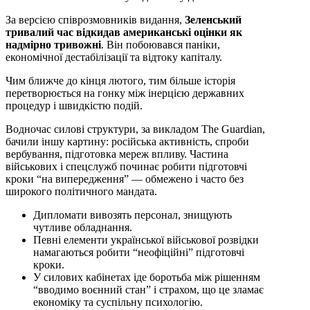
За версією співрозмовників видання,
Зеленський
тривалий час відкидав американські оцінки як
надмірно тривожні
. Він побоювався паніки,
економічної дестабілізації та відтоку капіталу.
Чим ближче до кінця лютого, тим більше історія
перетворюється на гонку між інерцією державних
процедур і швидкістю подій.
Водночас силові структури, за викладом The Guardian,
бачили іншу картину: російська активність, спроби
вербування, підготовка мереж впливу. Частина
військових і спецслужб починає робити підготовчі
кроки “на випередження” — обмежено і часто без
широкого політичного мандата.
Дипломати вивозять персонал, знищують
чутливе обладнання.
Певні елементи української військової розвідки
намагаються робити “неофіційні” підготовчі
кроки.
У силових кабінетах іде боротьба між рішенням
“вводимо воєнний стан” і страхом, що це зламає
економіку та суспільну психологію.