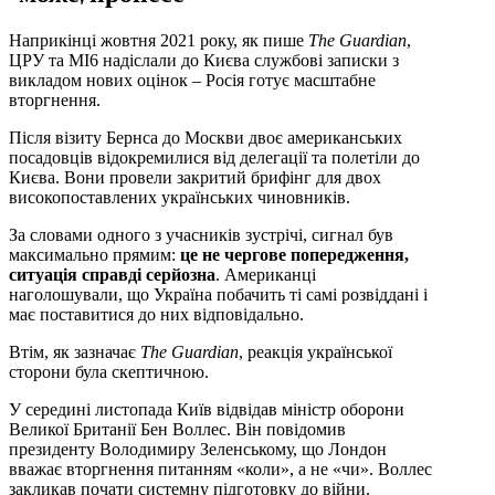
Наприкінці жовтня 2021 року, як пише
The Guardian
,
ЦРУ та MI6 надіслали до Києва службові записки з
викладом нових оцінок – Росія готує масштабне
вторгнення.
Після візиту Бернса до Москви двоє американських
посадовців відокремилися від делегації та полетіли до
Києва. Вони провели закритий брифінг для двох
високопоставлених українських чиновників.
За словами одного з учасників зустрічі, сигнал був
максимально прямим:
це не чергове попередження,
ситуація справді серйозна
. Американці
наголошували, що Україна побачить ті самі розвіддані і
має поставитися до них відповідально.
Втім, як зазначає
The Guardian
, реакція української
сторони була скептичною.
У середині листопада Київ відвідав міністр оборони
Великої Британії Бен Воллес. Він повідомив
президенту Володимиру Зеленському, що Лондон
вважає вторгнення питанням «коли», а не «чи». Воллес
закликав почати системну підготовку до війни.