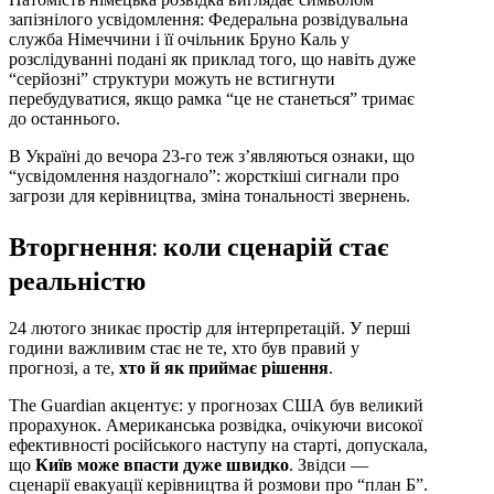
запізнілого усвідомлення: Федеральна розвідувальна
служба Німеччини і її очільник Бруно Каль у
розслідуванні подані як приклад того, що навіть дуже
“серйозні” структури можуть не встигнути
перебудуватися, якщо рамка “це не станеться” тримає
до останнього.
В Україні до вечора 23-го теж з’являються ознаки, що
“усвідомлення наздогнало”: жорсткіші сигнали про
загрози для керівництва, зміна тональності звернень.
Вторгнення: коли сценарій стає
реальністю
24 лютого зникає простір для інтерпретацій. У перші
години важливим стає не те, хто був правий у
прогнозі, а те,
хто й як приймає рішення
.
The Guardian акцентує: у прогнозах США був великий
прорахунок. Американська розвідка, очікуючи високої
ефективності російського наступу на старті, допускала,
що
Київ може впасти дуже швидко
. Звідси —
сценарії евакуації керівництва й розмови про “план Б”.