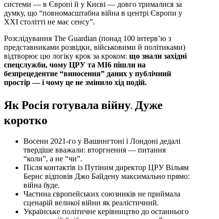
системи — в Європі й у Києві — довго трималися за
думку, що “повномасштабна війна в центрі Європи у
XXI столітті не має сенсу”.
Розслідування The Guardian (понад 100 інтерв’ю з
представниками розвідки, військовими й політиками)
відтворює цю логіку крок за кроком:
що знали західні
спецслужби, чому ЦРУ та MI6 пішли на
безпрецедентне “виносення” даних у публічний
простір — і чому це не змінило хід подій.
Як Росія готувала війну. Дуже
коротко
Восени 2021-го у Вашингтоні і Лондоні дедалі
твердіше вважали: вторгнення — питання
“коли”, а не “чи”.
Після контактів із Путіним директор ЦРУ Вільям
Бернс відповів Джо Байдену максимально прямо:
війна буде.
Частина європейських союзників не приймала
сценарій великої війни як реалістичний.
Українське політичне керівництво до останнього