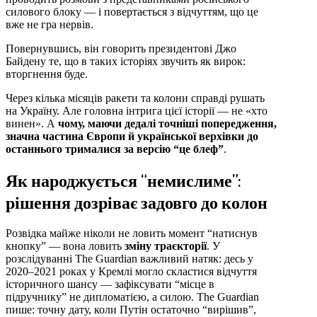
силового блоку — і повертається з відчуттям, що це
вже не гра нервів.
Повернувшись, він говорить президентові Джо
Байдену те, що в таких історіях звучить як вирок:
вторгнення буде.
Через кілька місяців ракети та колони справді рушать
на Україну. Але головна інтрига цієї історії — не «хто
винен». А
чому, маючи дедалі точніші попередження,
значна частина Європи й української верхівки до
останнього трималися за версію “це блеф”
.
Як народжується “немислиме”:
рішення дозріває задовго до колон
Розвідка майже ніколи не ловить момент “натиснув
кнопку” — вона ловить
зміну траєкторії
. У
розслідуванні The Guardian важливий натяк: десь у
2020–2021 роках у Кремлі могло скластися відчуття
історичного шансу — зафіксувати “місце в
підручнику” не дипломатією, а силою. The Guardian
пише: точну дату, коли Путін остаточно “вирішив”,