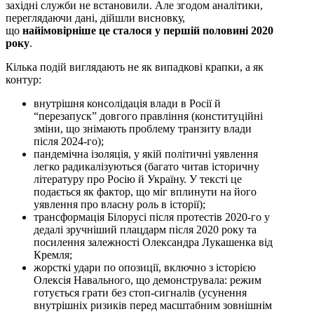
західні служби не встановили. Але згодом аналітики,
переглядаючи дані, дійшли висновку,
що
найімовірніше це сталося у першій половині 2020
року
.
Кілька подій виглядають не як випадкові крапки, а як
контур:
внутрішня консолідація влади в Росії й
“перезапуск” довгого правління (конституційні
зміни, що знімають проблему транзиту влади
після 2024-го);
пандемічна ізоляція, у якій політичні уявлення
легко радикалізуються (багато читав історичну
літературу про Росію й Україну. У тексті це
подається як фактор, що міг вплинути на його
уявлення про власну роль в історії);
трансформація Білорусі після протестів 2020-го у
дедалі зручніший плацдарм після 2020 року та
посилення залежності Олександра Лукашенка від
Кремля;
жорсткі удари по опозиції, включно з історією
Олексія Навального, що демонструвала: режим
готується грати без стоп-сигналів (усунення
внутрішніх ризиків перед масштабним зовнішнім