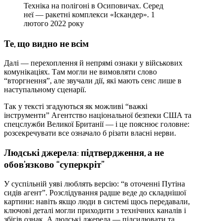
Техніка на полігоні в Осиповичах. Серед
неї — ракетні комплекси «Іскандер». 1
лютого 2022 року
Те, що видно не всім
Далі — перехоплення й непрямі ознаки у військових
комунікаціях. Там могли не вимовляти слово
“вторгнення”, але звучали дії, які мають сенс лише в
наступальному сценарії.
Так у тексті згадуються як можливі “важкі
інструменти” Агентство національної безпеки США та
спецслужби Великої Британії — і це пояснює головне:
розсекречувати все означало б різати власні нерви.
Людські джерела: підтвердження, а не
обов’язково “суперкріт”
У суспільній уяві люблять версію: “в оточенні Путіна
сидів агент”. Розслідування радше веде до складнішої
картини: навіть якщо люди в системі щось передавали,
ключові деталі могли приходити з технічних каналів і
збігів ознак. А людські джерела — підсилювати та