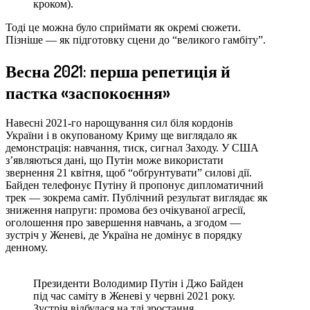
кроком).
Тоді це можна було сприймати як окремі сюжети.
Пізніше — як підготовку сцени до “великого гамбітy”.
Весна 2021: перша репетиція й
пастка «заспокоєння»
Навесні 2021-го нарощування сил біля кордонів
України і в окупованому Криму ще виглядало як
демонстрація: навчання, тиск, сигнал Заходу. У США
з’являються дані, що Путін може використати
звернення 21 квітня, щоб “обґрунтувати” силові дії.
Байден телефонує Путіну й пропонує дипломатичний
трек — зокрема саміт. Публічний результат виглядає як
зниження напруги: промова без очікуваної агресії,
оголошення про завершення навчань, а згодом —
зустріч у Женеві, де Україна не домінує в порядку
денному.
Президенти Володимир Путін і Джо Байден
під час саміту в Женеві у червні 2021 року.
Зустріч відбулася на тлі зростання