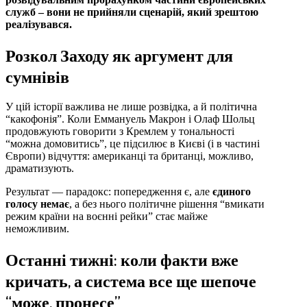
служб – вони не прийняли сценарій, який зрештою
реалізувався.
Розкол Заходу як аргумент для
сумнівів
У цій історії важлива не лише розвідка, а й політична
“какофонія”. Коли Еммануель Макрон і Олаф Шольц
продовжують говорити з Кремлем у тональності
“можна домовитись”, це підсилює в Києві (і в частині
Європи) відчуття: американці та британці, можливо,
драматизують.
Результат — парадокс: попередження є, але
єдиного
голосу немає
, а без нього політичне рішення “вмикати
режим країни на воєнні рейки” стає майже
неможливим.
Останні тижні: коли факти вже
кричать, а система все ще шепоче
“може, пронесе”