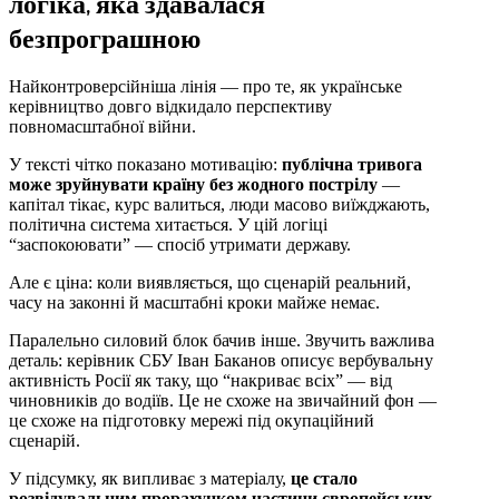
логіка, яка здавалася
безпрограшною
Найконтроверсійніша лінія — про те, як українське
керівництво довго відкидало перспективу
повномасштабної війни.
У тексті чітко показано мотивацію:
публічна тривога
може зруйнувати країну без жодного пострілу
—
капітал тікає, курс валиться, люди масово виїжджають,
політична система хитається. У цій логіці
“заспокоювати” — спосіб утримати державу.
Але є ціна: коли виявляється, що сценарій реальний,
часу на законні й масштабні кроки майже немає.
Паралельно силовий блок бачив інше. Звучить важлива
деталь: керівник СБУ Іван Баканов описує вербувальну
активність Росії як таку, що “накриває всіх” — від
чиновників до водіїв. Це не схоже на звичайний фон —
це схоже на підготовку мережі під окупаційний
сценарій.
У підсумку, як випливає з матеріалу,
це стало
розвідувальним прорахунком частини європейських