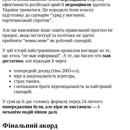
ефективність російської армії й
недооцінили
здатність
України триматися. Це породило їхню власну
підготовку до сценарію “уряд у вигнанні,
партизанський спротив”.
Але ще важливіше інше: навіть правильний прогноз не
працює, якщо інституції та політики не здатні
прийняти “немислиме” як робочий сценарій.
У цій історії найстрашнішим провалом виглядає не те,
що хтось “не мав інформації”. А те, що багато хто
мав
достатньо
, але відкидав її через:
попередній досвід (тінь 2003-го),
віру в раціональність агресора,
страх паніки,
і небажання брати відповідальність за найгірший
сценарій.
У сумі це й дає головну формулу перед 24 лютого:
попередження були, але віри не вистачило — і
механізм подій пішов далі.
Фінальний акорд