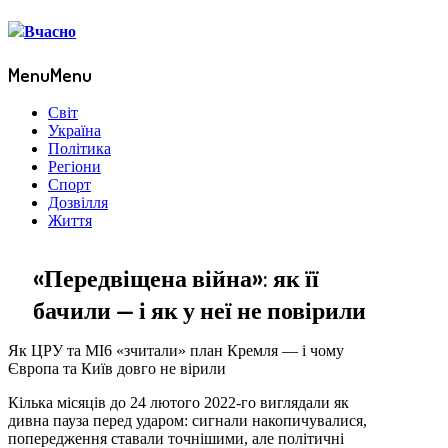
Menu
Menu
Світ
Україна
Політика
Регіони
Спорт
Дозвілля
Життя
«Передвіщена війна»: як її
бачили — і як у неї не повірили
Як ЦРУ та MI6 «зчитали» план Кремля — і чому
Європа та Київ довго не вірили
Кілька місяців до 24 лютого 2022-го виглядали як
дивна пауза перед ударом: сигнали накопичувалися,
попередження ставали точнішими, але політичні