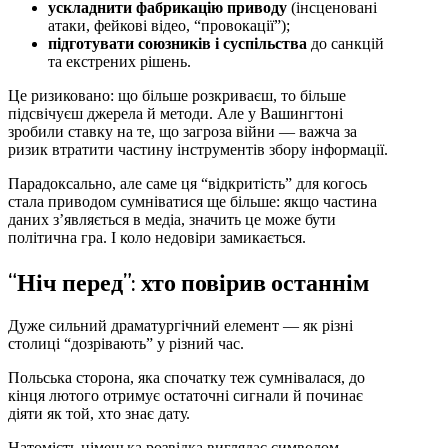
ускладнити фабрикацію приводу
(інсценовані
атаки, фейкові відео, “провокації”);
підготувати союзників і суспільства
до санкцій
та екстрених рішень.
Це ризиковано: що більше розкриваєш, то більше
підсвічуєш джерела й методи. Але у Вашингтоні
зробили ставку на те, що загроза війни — важча за
ризик втратити частину інструментів збору інформації.
Парадоксально, але саме ця “відкритість” для когось
стала приводом сумніватися ще більше: якщо частина
даних з’являється в медіа, значить це може бути
політична гра. І коло недовіри замикається.
“Ніч перед”: хто повірив останнім
Дуже сильний драматургічний елемент — як різні
столиці “дозрівають” у різний час.
Польська сторона, яка спочатку теж сумнівалася, до
кінця лютого отримує остаточні сигнали й починає
діяти як той, хто знає дату.
Натомість німецька розвідка виглядає символом