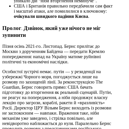
уникало дій “ніби вторгнення неминуче”.
США і Британія правильно передбачили сам факт
і масштаб атаки, але помилилися в ключовому:
очікували швидкого падіння Києва
.
Пролог. Дзвінок, який уже нічого не міг
зупинити
Пізня осінь 2021-го. Листопад. Бернс прилітає до
Москви з дорученням Байдена — передати Кремлю
попередження: напад на Україну матиме руйнівні
політичні та економічні наслідки.
Особистої зустрічі немає. путін — у резиденції на
узбережжі Чорного моря, погоджується лише на
розмову по захищеній лінії. За реконструкцією The
Guardian, Бернс говорить прямо: США бачать
підготовку до вторгнення як реальний сценарій. Путін,
не реагує на попередження, а ніби продовжує власну
лекцію про загрози, кораблі, ракети й «вразливість»
Росії. Директор ЦРУ Вільям Бернс виходить із розмови
не заспокоєним — навпаки. Враження таке, ніби
механізм уже заведено, і стрілка повільно, але
невідворотно наближається до нуля. Паралельно Бернс
проводить розмови з представниками російського