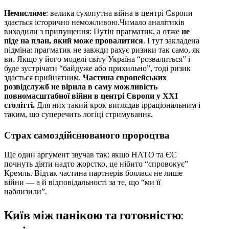
Немислиме
: велика сухопутна війна в центрі Європи
здається історично неможливою.Чимало аналітиків
виходили з припущення: Путін прагматик, а отже
не
піде на план, який може провалитися
. І тут закладена
підміна: прагматик не завжди рахує ризики так само, як
ви. Якщо у його моделі світу Україна “розвалиться” і
буде зустрічати “байдуже або прихильно”, тоді ризик
здається прийнятним.
Частина європейських
розвідслужб не вірила в саму можливість
повномасштабної війни в центрі Європи у XXI
столітті.
Для них такий крок виглядав ірраціональним і
таким, що суперечить логіці стримування.
Страх самоздійснюваного пророцтва
Ще один аргумент звучав так: якщо НАТО та ЄС
почнуть діяти надто жорстко, це нібито “спровокує”
Кремль. Відтак частина партнерів боялася не лише
війни — а й відповідальності за те, що “ми її
наблизили”.
Київ між панікою та готовністю: