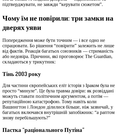
підтверджувати, не завжди “керувати сюжетом”.
Чому їм не повірили: три замки на
дверях уяви
Попередження може бути точним — і все одно не
спрацювати. Бо рішення “повірити” залежить не лише
від фактів. Реакція багатьох союзників — стриманість
або недовіра. Причини, які проговорює The Guardian,
складаються у трикутник:
Тінь 2003 року
Для частини європейських еліт історія з Іраком була не
просто “минуле”. Це була травма довіри: як розвіддані
можуть ставати політичним аргументом, а потім —
репутаційною катастрофою. Тому навіть коли
Вашингтон і Лондон ділилися більше, ніж зазвичай, у
багатьох включався внутрішній запобіжник: “а раптом
знову перебільшують?”
Пастка “раціонального Путіна”