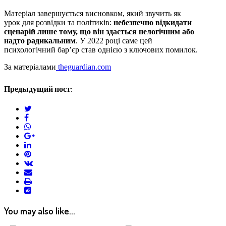
Матеріал завершується висновком, який звучить як
урок для розвідки та політиків:
небезпечно відкидати
сценарій лише тому, що він здається нелогічним або
надто радикальним
. У 2022 році саме цей
психологічний бар’єр став однією з ключових помилок.
За матеріалами
theguardian.com
Предыдущий пост:
twitter
facebook
whatsapp
google+
linkedin
pinterest
vkontakte
email
print
reddit
reddit
You may also like...