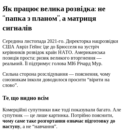
Як працює велика розвідка: не
“папка з планом”, а матриця
сигналів
Середина листопада 2021-го. Директорка нацрозвідки
США Авріл Гейнс їде до Брюсселя на зустріч
керівників розвідок країн НАТО. Американська
позиція проста: ризик великого вторгнення —
реальний. Її підтримує голова MI6 Річард Мур.
Сильна сторона розслідування — пояснення, чому
союзникам інколи доводилося просити “вірити на
слово”.
Те, що видно всім
Комерційні супутники вже тоді показували багато. Але
супутник — це лише картинка. Потрібно пояснити,
чому саме таке розгортання означає підготовку до
наступу
, а не “навчання”.