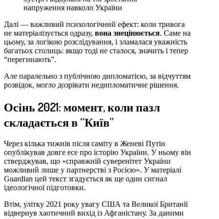
напруження навколо України
Далі — важливий психологічний ефект: коли тривога
не матеріалізується одразу,
вона знецінюється
. Саме на
цьому, за логікою розслідування, і зламалася уважність
багатьох столиць: якщо тоді не сталося, значить і тепер
“перегинають”.
Але паралельно з публічною дипломатією, за відчуттям
розвідок, могло дозрівати недипломатичне рішення.
Осінь 2021: момент, коли пазл
складається в “Київ”
Через кілька тижнів після саміту в Женеві Путін
опублікував довге есе про історію України. У ньому він
стверджував, що «справжній суверенітет України
можливий лише у партнерстві з Росією». У матеріалі
Guardian цей текст згадується як ще один сигнал
ідеологічної підготовки.
Втім, улітку 2021 року увагу США та Великої Британії
відвернув хаотичний вихід із Афганістану. За даними