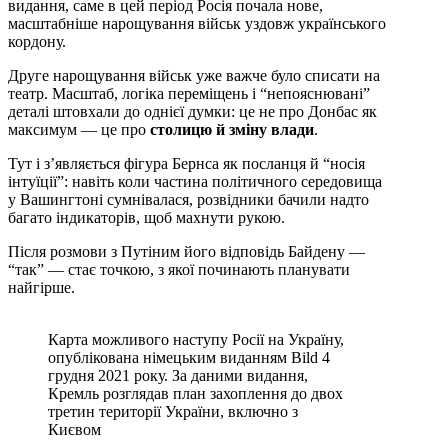
видання, саме в цей період Росія почала нове,
масштабніше нарощування військ уздовж українського
кордону.
Друге нарощування військ уже важче було списати на
театр. Масштаб, логіка переміщень і “непояснювані”
деталі штовхали до однієї думки: це не про Донбас як
максимум — це про
столицю й зміну влади
.
Тут і з’являється фігура Бернса як посланця й “носія
інтуїції”: навіть коли частина політичного середовища
у Вашингтоні сумнівалася, розвідники бачили надто
багато індикаторів, щоб махнути рукою.
Після розмови з Путіним його відповідь Байдену —
“так” — стає точкою, з якої починають планувати
найгірше.
Карта можливого наступу Росії на Україну,
опублікована німецьким виданням Bild 4
грудня 2021 року. За даними видання,
Кремль розглядав план захоплення до двох
третин території України, включно з
Києвом