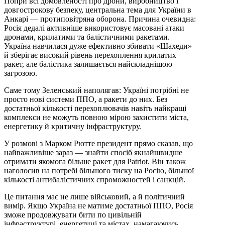
Попри всі домовленості про дрони, виробництво і
довгострокову безпеку, центральна тема для України в
Анкарі — протиповітряна оборона. Причина очевидна:
Росія дедалі активніше використовує масовані атаки
дронами, крилатими та балістичними ракетами.
Україна навчилася дуже ефективно збивати «Шахеди»
й зберігає високий рівень перехоплення крилатих
ракет, але балістика залишається найскладнішою
загрозою.
Саме тому Зеленський наполягав: Україні потрібні не
просто нові системи ППО, а ракети до них. Без
достатньої кількості перехоплювачів навіть найкращі
комплекси не можуть повною мірою захистити міста,
енергетику й критичну інфраструктуру.
У розмові з Марком Рютте президент прямо сказав, що
найважливіше зараз — знайти спосіб якнайшвидше
отримати якомога більше ракет для Patriot. Він також
наголосив на потребі більшого тиску на Росію, більшої
кількості антибалістичних спроможностей і санкцій.
Це питання має не лише військовий, а й політичний
вимір. Якщо Україна не матиме достатньої ППО, Росія
зможе продовжувати бити по цивільній
інфраструктурі, енергетиці та містах, намагаючись