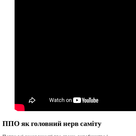
ППО як головний нерв саміту