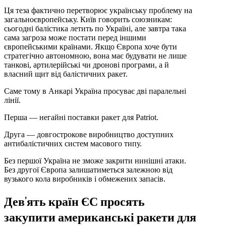
Ця теза фактично перетворює українську проблему на
загальноєвропейську. Київ говорить союзникам:
сьогодні балістика летить по Україні, але завтра така
сама загроза може постати перед іншими
європейськими країнами. Якщо Європа хоче бути
стратегічно автономною, вона має будувати не лише
танкові, артилерійські чи дронові програми, а й
власний щит від балістичних ракет.
Саме тому в Анкарі Україна просуває дві паралельні
лінії.
Перша — негайні поставки ракет для Patriot.
Друга — довгострокове виробництво доступних
антибалістичних систем масового типу.
Без першої Україна не зможе закрити нинішні атаки.
Без другої Європа залишатиметься залежною від
вузького кола виробників і обмежених запасів.
Дев’ять країн ЄС просять
закупити американські ракети для