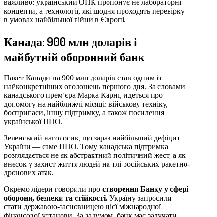
важливо: український ОПК пропонує не лабораторні
концепти, а технології, які щодня проходять перевірку
в умовах найбільшої війни в Європі.
Канада: 900 млн доларів і
майбутній оборонний банк
Пакет Канади на 900 млн доларів став одним із
найконкретніших оголошень першого дня. За словами
канадського прем’єра Марка Карні, йдеться про
допомогу на найближчі місяці: військову техніку,
боєприпаси, іншу підтримку, а також посилення
української ППО.
Зеленський наголосив, що зараз найбільший дефіцит
України — саме ППО. Тому канадська підтримка
розглядається не як абстрактний політичний жест, а як
внесок у захист життя людей на тлі російських ракетно-
дронових атак.
Окремо лідери говорили про
створення Банку у сфері
оборони, безпеки та стійкості.
Україну запросили
стати державою-засновницею цієї міжнародної
фінансової установи. За задумом, банк має залучати