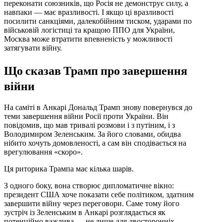
переконати союзників, що Росія не демонструє силу, а
навпаки — має вразливості. І якщо ці вразливості
посилити санкціями, далекобійним тиском, ударами по
військовій логістиці та кращою ППО для України,
Москва може втратити впевненість у можливості
затягувати війну.
Що сказав Трамп про завершення
війни
На саміті в Анкарі Дональд Трамп знову повернувся до
теми завершення війни Росії проти України. Він
повідомив, що мав тривалі розмови і з путіним, і з
Володимиром Зеленським. За його словами, обидва
нібито хочуть домовленості, а сам він сподівається на
врегулювання «скоро».
Ця риторика Трампа має кілька шарів.
З одного боку, вона створює дипломатичне вікно:
президент США хоче показати себе політиком, здатним
завершити війну через переговори. Саме тому його
зустріч із Зеленським в Анкарі розглядається як
потенційно важлива — не лише для двосторонніх