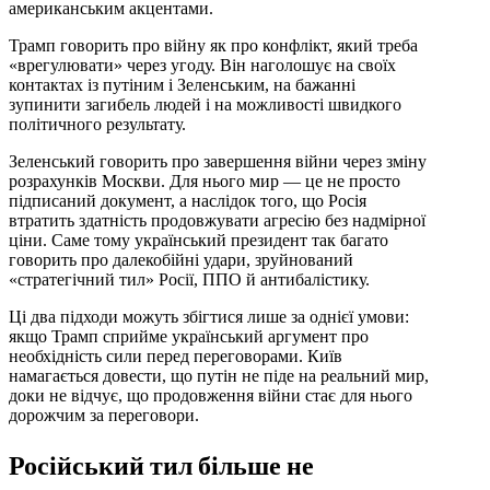
американським акцентами.
Трамп говорить про війну як про конфлікт, який треба
«врегулювати» через угоду. Він наголошує на своїх
контактах із путіним і Зеленським, на бажанні
зупинити загибель людей і на можливості швидкого
політичного результату.
Зеленський говорить про завершення війни через зміну
розрахунків Москви. Для нього мир — це не просто
підписаний документ, а наслідок того, що Росія
втратить здатність продовжувати агресію без надмірної
ціни. Саме тому український президент так багато
говорить про далекобійні удари, зруйнований
«стратегічний тил» Росії, ППО й антибалістику.
Ці два підходи можуть збігтися лише за однієї умови:
якщо Трамп сприйме український аргумент про
необхідність сили перед переговорами. Київ
намагається довести, що путін не піде на реальний мир,
доки не відчує, що продовження війни стає для нього
дорожчим за переговори.
Російський тил більше не