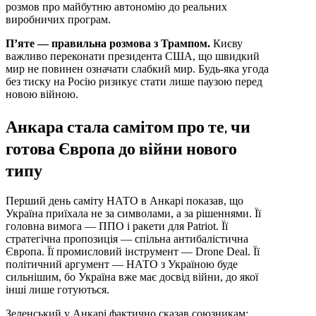
розмов про майбутню автономію до реальних
виробничих програм.
П’яте — правильна розмова з Трампом.
Києву
важливо переконати президента США, що швидкий
мир не повинен означати слабкий мир. Будь-яка угода
без тиску на Росію ризикує стати лише паузою перед
новою війною.
Анкара стала самітом про те, чи
готова Європа до війни нового
типу
Перший день саміту НАТО в Анкарі показав, що
Україна приїхала не за символами, а за рішеннями. Її
головна вимога — ППО і ракети для Patriot. Її
стратегічна пропозиція — спільна антибалістична
Європа. Її промисловий інструмент — Drone Deal. Її
політичний аргумент — НАТО з Україною буде
сильнішим, бо Україна вже має досвід війни, до якої
інші лише готуються.
Зеленський у Анкарі фактично сказав союзникам: