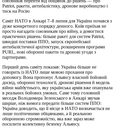
союзників перейти від обіцянок до рішень — про
Patriot, ракети, антибалістику, дронове виробництво і
тиск на Росію
Саміт НАТО в Анкарі 7–8 липня для України почався з
дуже конкретного порядку денного. Київ приїхав не
просто нагадати союзникам про війну, а домогтися
практичних рішень: більше ракет для систем Patriot,
швидші поставки ППО, запуск європейської
антибалістичної архітектури, розширення програми
PURL, нові оборонні пакети та дронові угоди з
партнерами.
Перший день саміту показав: Україна більше не
говорить із НАТО лише мовою прохання про
допомогу. Вона пропонує Альянсу власний бойовий
досвід, оборонні технології, дронові рішення й модель
війни майбутнього, яку українська армія вже опанувала
в реальних бойових умовах. Саме тому головний
меседж Володимира Зеленського в Анкарі звучав
ширше, ніж вимога передати більше систем ППО:
Україна доводить, що її місце в НАТО визначається не
лише політичними обіцянками, а й реальною
оборонною спроможністю, яка вже зараз може
посилити колективну безпеку Альянсу.