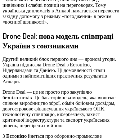
цивільних і слабші позиції на переговорах. Тому
українська дипломатія в Анкарі намагається перевести
західну допомогу з режиму «погодження» в режим
«воєнної швидкості».
Drone Deal: нова модель співпраці
України з союзниками
Другий великий блок першого дня — дронові угоди.
Україна підписала Drone Deal з Естонією,
Нідерландами та Данією. Ці домовленості стали
одними з найпомітніших практичних результатів
Анкари.
Drone Deal — це не просто про закупівлю
безпілотників. Це багаторівнева модель, яка включає
спільне виробництво зброї, обмін бойовим досвідом,
довгострокове фінансування українського ОПК,
технологічну співпрацю, кібербезпеку, захист
критичної інфраструктури та експорт українських
рішень, перевірених війною.
З
Естонією
йдеться про оборонно-промислове