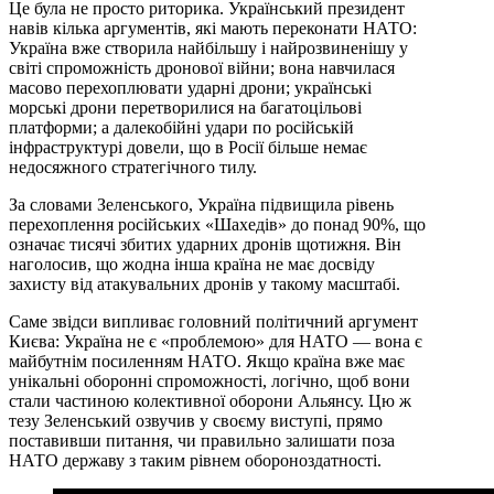
Це була не просто риторика. Український президент
навів кілька аргументів, які мають переконати НАТО:
Україна вже створила найбільшу і найрозвиненішу у
світі спроможність дронової війни; вона навчилася
масово перехоплювати ударні дрони; українські
морські дрони перетворилися на багатоцільові
платформи; а далекобійні удари по російській
інфраструктурі довели, що в Росії більше немає
недосяжного стратегічного тилу.
За словами Зеленського, Україна підвищила рівень
перехоплення російських «Шахедів» до понад 90%, що
означає тисячі збитих ударних дронів щотижня. Він
наголосив, що жодна інша країна не має досвіду
захисту від атакувальних дронів у такому масштабі.
Саме звідси випливає головний політичний аргумент
Києва: Україна не є «проблемою» для НАТО — вона є
майбутнім посиленням НАТО. Якщо країна вже має
унікальні оборонні спроможності, логічно, щоб вони
стали частиною колективної оборони Альянсу. Цю ж
тезу Зеленський озвучив у своєму виступі, прямо
поставивши питання, чи правильно залишати поза
НАТО державу з таким рівнем обороноздатності.