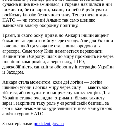
сучасна війна вже змінилася, і Україна навчилася в ній
виживати, бити ворога, захищати небо й руйнувати
російську ілюзію безпечного тилу. Тепер питання до
НАТО — чи готовий Альянс так само швидко
змінювати власну оборонну політику.
Трамп, зі свого боку, привіз до Анкари інший акцент —
бажання завершити війну через угоду. Але для України
головне, щоб ця угода не стала винагородою для
агресора. Саме тому Київ намагається переконати
Вашингтон і Європу: шлях до миру проходить не через
поспішні компроміси, а через силу, ППО,
далекобійність, санкції та оборонну інтеграцію України
із Заходом.
Анкара стала моментом, коли дві логіки — логіка
швидкої угоди і логіка миру через силу — мають або
зійтися, або вступити в напружену конкуренцію. Для
України ставка очевидна: отримати більше захисту
зараз і закріпити таку роль у європейській безпеці, за
якої її вже неможливо буде залишити поза майбутньою
архітектурою НАТО.
За матеріалами
president.gov.ua