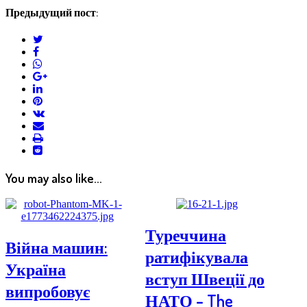
Предыдущий пост:
twitter
facebook
whatsapp
google+
linkedin
pinterest
vkontakte
email
print
reddit
reddit
You may also like...
Туреччина
Війна машин:
ратифікувала
Україна
вступ Швеції до
випробовує
НАТО – The