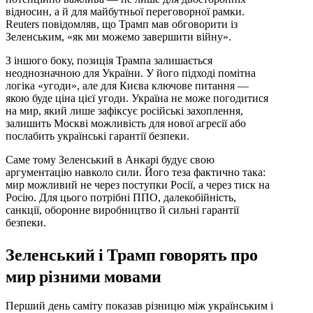
відносин, а й для майбутньої переговорної рамки.
Reuters повідомляв, що Трамп мав обговорити із
Зеленським, «як ми можемо завершити війну».
З іншого боку, позиція Трампа залишається
неоднозначною для України. У його підході помітна
логіка «угоди», але для Києва ключове питання —
якою буде ціна цієї угоди. Україна не може погодитися
на мир, який лише зафіксує російські захоплення,
залишить Москві можливість для нової агресії або
послабить українські гарантії безпеки.
Саме тому Зеленський в Анкарі будує свою
аргументацію навколо сили. Його теза фактично така:
мир можливий не через поступки Росії, а через тиск на
Росію. Для цього потрібні ППО, далекобійність,
санкції, оборонне виробництво й сильні гарантії
безпеки.
Зеленський і Трамп говорять про
мир різними мовами
Перший день саміту показав різницю між українським і