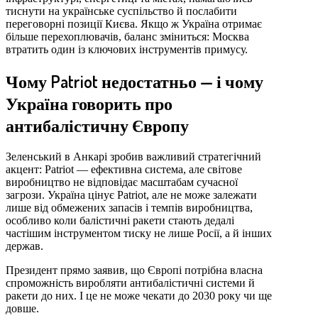
тиснути на українське суспільство й послабити
переговорні позиції Києва. Якщо ж Україна отримає
більше перехоплювачів, баланс зміниться: Москва
втратить один із ключових інструментів примусу.
Чому Patriot недостатньо — і чому
Україна говорить про
антибалістичну Європу
Зеленський в Анкарі зробив важливий стратегічний
акцент: Patriot — ефективна система, але світове
виробництво не відповідає масштабам сучасної
загрози. Україна цінує Patriot, але не може залежати
лише від обмежених запасів і темпів виробництва,
особливо коли балістичні ракети стають дедалі
частішим інструментом тиску не лише Росії, а й інших
держав.
Президент прямо заявив, що Європі потрібна власна
спроможність виробляти антибалістичні системи й
ракети до них. І це не може чекати до 2030 року чи ще
довше.