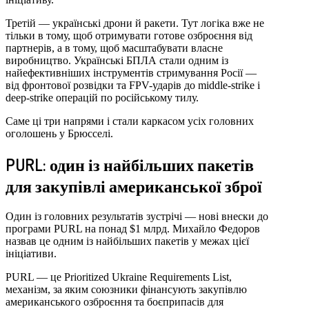
Третій — українські дрони й ракети. Тут логіка вже не
тільки в тому, щоб отримувати готове озброєння від
партнерів, а в тому, щоб масштабувати власне
виробництво. Українські БПЛА стали одним із
найефективніших інструментів стримування Росії —
від фронтової розвідки та FPV-ударів до middle-strike і
deep-strike операцій по російському тилу.
Саме ці три напрями і стали каркасом усіх головних
оголошень у Брюсселі.
PURL: один із найбільших пакетів
для закупівлі американської зброї
Один із головних результатів зустрічі — нові внески до
програми PURL на понад $1 млрд. Михайло Федоров
назвав це одним із найбільших пакетів у межах цієї
ініціативи.
PURL — це Prioritized Ukraine Requirements List,
механізм, за яким союзники фінансують закупівлю
американського озброєння та боєприпасів для