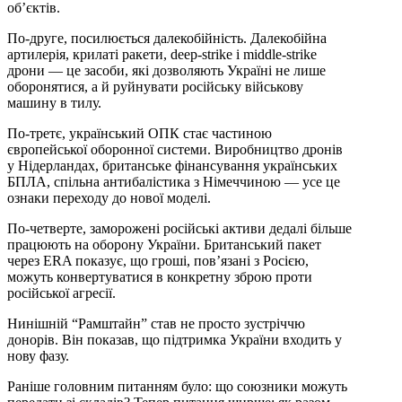
об’єктів.
По-друге, посилюється далекобійність. Далекобійна
артилерія, крилаті ракети, deep-strike і middle-strike
дрони — це засоби, які дозволяють Україні не лише
оборонятися, а й руйнувати російську військову
машину в тилу.
По-третє, український ОПК стає частиною
європейської оборонної системи. Виробництво дронів
у Нідерландах, британське фінансування українських
БПЛА, спільна антибалістика з Німеччиною — усе це
ознаки переходу до нової моделі.
По-четверте, заморожені російські активи дедалі більше
працюють на оборону України. Британський пакет
через ERA показує, що гроші, пов’язані з Росією,
можуть конвертуватися в конкретну зброю проти
російської агресії.
Нинішній “Рамштайн” став не просто зустріччю
донорів. Він показав, що підтримка України входить у
нову фазу.
Раніше головним питанням було: що союзники можуть