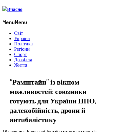
Menu
Menu
Світ
Україна
Політика
Регіони
Спорт
Дозвілля
Життя
“Рамштайн” із вікном
можливостей: союзники
готують для України ППО,
далекобійність, дрони й
антибалістику
18 червня в Брюсселі Україна отримала один із