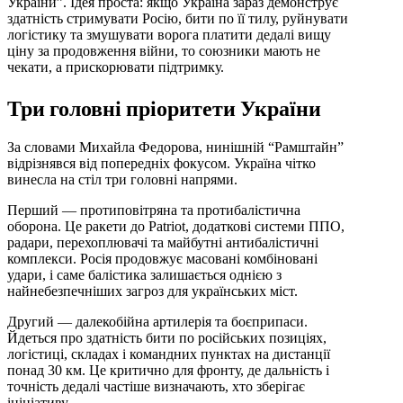
України”. Ідея проста: якщо Україна зараз демонструє
здатність стримувати Росію, бити по її тилу, руйнувати
логістику та змушувати ворога платити дедалі вищу
ціну за продовження війни, то союзники мають не
чекати, а прискорювати підтримку.
Три головні пріоритети України
За словами Михайла Федорова, нинішній “Рамштайн”
відрізнявся від попередніх фокусом. Україна чітко
винесла на стіл три головні напрями.
Перший — протиповітряна та протибалістична
оборона. Це ракети до Patriot, додаткові системи ППО,
радари, перехоплювачі та майбутні антибалістичні
комплекси. Росія продовжує масовані комбіновані
удари, і саме балістика залишається однією з
найнебезпечніших загроз для українських міст.
Другий — далекобійна артилерія та боєприпаси.
Йдеться про здатність бити по російських позиціях,
логістиці, складах і командних пунктах на дистанції
понад 30 км. Це критично для фронту, де дальність і
точність дедалі частіше визначають, хто зберігає
ініціативу.