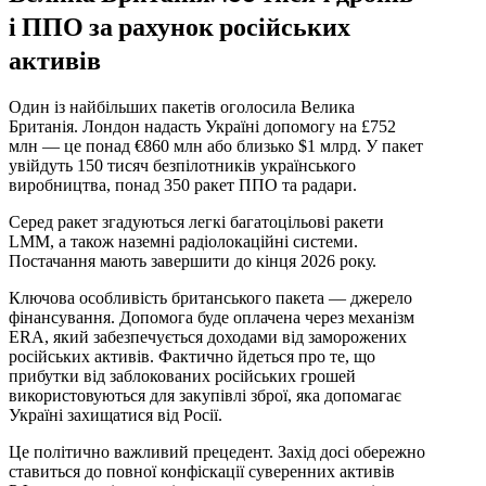
і ППО за рахунок російських
активів
Один із найбільших пакетів оголосила Велика
Британія. Лондон надасть Україні допомогу на £752
млн — це понад €860 млн або близько $1 млрд. У пакет
увійдуть 150 тисяч безпілотників українського
виробництва, понад 350 ракет ППО та радари.
Серед ракет згадуються легкі багатоцільові ракети
LMM, а також наземні радіолокаційні системи.
Постачання мають завершити до кінця 2026 року.
Ключова особливість британського пакета — джерело
фінансування. Допомога буде оплачена через механізм
ERA, який забезпечується доходами від заморожених
російських активів. Фактично йдеться про те, що
прибутки від заблокованих російських грошей
використовуються для закупівлі зброї, яка допомагає
Україні захищатися від Росії.
Це політично важливий прецедент. Захід досі обережно
ставиться до повної конфіскації суверенних активів