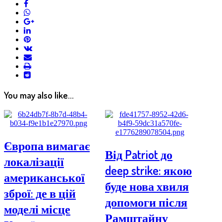
facebook
whatsapp
google+
linkedin
pinterest
vkontakte
email
print
reddit
reddit
You may also like...
Європа вимагає
Від Patriot до
локалізації
deep strike: якою
американської
буде нова хвиля
зброї: де в цій
допомоги після
моделі місце
Рамштайну