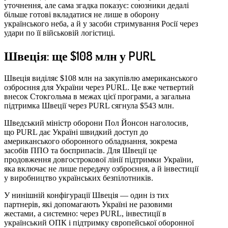
уточнення, але сама згадка показує: союзники дедалі
більше готові вкладатися не лише в оборону
українського неба, а й у засоби стримування Росії через
удари по її військовій логістиці.
Швеція: ще $108 млн у PURL
Швеція виділяє $108 млн на закупівлю американського
озброєння для України через PURL. Це вже четвертий
внесок Стокгольма в межах цієї програми, а загальна
підтримка Швеції через PURL сягнула $543 млн.
Шведський міністр оборони Пол Йонсон наголосив,
що PURL дає Україні швидкий доступ до
американського оборонного обладнання, зокрема
засобів ППО та боєприпасів. Для Швеції це
продовження довгострокової лінії підтримки України,
яка включає не лише передачу озброєння, а й інвестиції
у виробництво українських безпілотників.
У нинішній конфігурації Швеція — один із тих
партнерів, які допомагають Україні не разовими
жестами, а системно: через PURL, інвестиції в
український ОПК і підтримку європейської оборонної