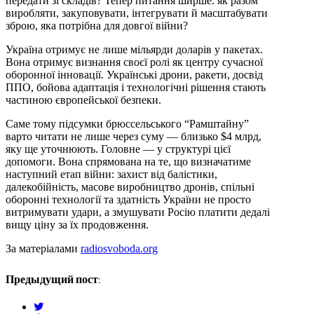
передати зі складів? Тепер питання ширше: як разом
виробляти, закуповувати, інтегрувати й масштабувати
зброю, яка потрібна для довгої війни?
Україна отримує не лише мільярди доларів у пакетах.
Вона отримує визнання своєї ролі як центру сучасної
оборонної інновації. Українські дрони, ракети, досвід
ППО, бойова адаптація і технологічні рішення стають
частиною європейської безпеки.
Саме тому підсумки брюссельського “Рамштайну”
варто читати не лише через суму — близько $4 млрд,
яку ще уточнюють. Головне — у структурі цієї
допомоги. Вона спрямована на те, що визначатиме
наступний етап війни: захист від балістики,
далекобійність, масове виробництво дронів, спільні
оборонні технології та здатність України не просто
витримувати удари, а змушувати Росію платити дедалі
вищу ціну за їх продовження.
За матеріалами
radiosvoboda.org
Предыдущий пост:
twitter