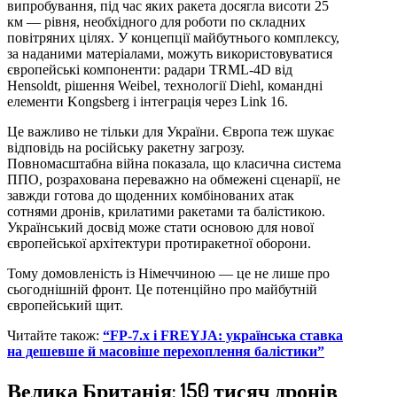
випробування, під час яких ракета досягла висоти 25
км — рівня, необхідного для роботи по складних
повітряних цілях. У концепції майбутнього комплексу,
за наданими матеріалами, можуть використовуватися
європейські компоненти: радари TRML-4D від
Hensoldt, рішення Weibel, технології Diehl, командні
елементи Kongsberg і інтеграція через Link 16.
Це важливо не тільки для України. Європа теж шукає
відповідь на російську ракетну загрозу.
Повномасштабна війна показала, що класична система
ППО, розрахована переважно на обмежені сценарії, не
завжди готова до щоденних комбінованих атак
сотнями дронів, крилатими ракетами та балістикою.
Український досвід може стати основою для нової
європейської архітектури протиракетної оборони.
Тому домовленість із Німеччиною — це не лише про
сьогоднішній фронт. Це потенційно про майбутній
європейський щит.
Читайте також:
“FP-7.x і FREYJA: українська ставка
на дешевше й масовіше перехоплення балістики”
Велика Британія: 150 тисяч дронів