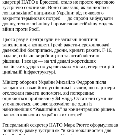
квартирі НАТО в Брюсселі, стало не просто черговою
зустріччю союзників. Воно показало, як змінюється
логіка західної підтримки України: від точкового
закриття термінових потреб — до спроби вибудувати
довшу, технологічнішу і промислово стійкішу модель
війни проти Росії.
Цього разу в центрі були не загальні політичні
запевнення, а конкретні речі: ракети-перехоплювачі,
далекобійні боєприпаси, дрони, крилаті ракети, F-16,
радари, спільне виробництво та антибалістичні
рішення. І все це — на тлі дедалі жорсткіших
російських ударів по українських містах, енергетиці й
цивільній інфраструктурі.
Міністр оборони України Михайло Федоров після
засідання назвав його успішним і заявив, що партнери
оголосили пакети допомоги, які попередньо
оцінюються приблизно у $4 млрд. Остаточні суми ще
уточнюються, але вже зрозуміло: це один із
найсильніших “Рамштайнів” за концентрацією рішень
навколо ключових українських потреб.
Генеральний секретар НАТО Марк Рютте сформулював
політичну рамку зустрічі як “вікно можливостей для