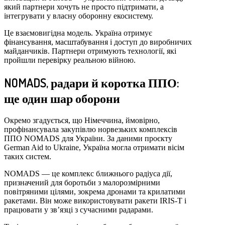
який партнери хочуть не просто підтримати, а
інтегрувати у власну оборонну екосистему.
Це взаємовигідна модель. Україна отримує
фінансування, масштабування і доступ до виробничих
майданчиків. Партнери отримують технології, які
пройшли перевірку реальною війною.
NOMADS, радари й коротка ППО:
ще один шар оборони
Окремо згадується, що Німеччина, ймовірно,
профінансувала закупівлю норвезьких комплексів
ППО NOMADS для України. За даними проєкту
German Aid to Ukraine, Україна могла отримати вісім
таких систем.
NOMADS — це комплекс ближнього радіуса дії,
призначений для боротьби з малорозмірними
повітряними цілями, зокрема дронами та крилатими
ракетами. Він може використовувати ракети IRIS-T і
працювати у зв’язці з сучасними радарами.