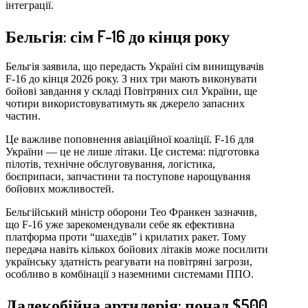
інтеграції.
Бельгія: сім F-16 до кінця року
Бельгія заявила, що передасть Україні сім винищувачів
F-16 до кінця 2026 року. З них три мають виконувати
бойові завдання у складі Повітряних сил України, ще
чотири використовуватимуть як джерело запасних
частин.
Це важливе поповнення авіаційної коаліції. F-16 для
України — це не лише літаки. Це система: підготовка
пілотів, технічне обслуговування, логістика,
боєприпаси, запчастини та поступове нарощування
бойових можливостей.
Бельгійський міністр оборони Тео Франкен зазначив,
що F-16 уже зарекомендували себе як ефективна
платформа проти “шахедів” і крилатих ракет. Тому
передача навіть кількох бойових літаків може посилити
українську здатність реагувати на повітряні загрози,
особливо в комбінації з наземними системами ППО.
Далекобійна артилерія: понад $500