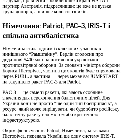
згадував, що внески зробили кілька країн НАТО і
партнер Австралія, підкресливши: це вже не вузька
група донорів, а ширше коло союзників.
Німеччина: Patriot, PAC-3, IRIS-T і
спільна антибалістика
Німеччина стала одним із ключових учасників
нинішнього “Рамштайну”. Берлін оголосив про
додаткові $400 млн на посилення української
протиповітряної оборони. За словами міністра оборони
Бориса Пісторіуса, частина цих коштів буде спрямована
через PURL, а частина — через механізм JUMPSTART
на закупівлю ракет PAC-3 для Patriot.
PAC-3 — це саме ті ракети, які мають особливе
значення для перехоплення балістичних цілей. Для
України вони не просто “ще один тип боєприпасів”, а
ресурс, який може вирішувати, чи буде збито російську
балістичну ракету над містом або критичною
інфраструктурою.
Окрім фінансування Patriot, Німеччина, за заявами
Пісторіуса, передала Україні ще одну систему IRIS-T,