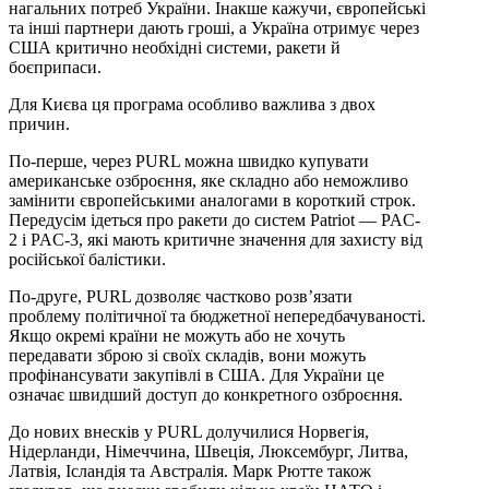
нагальних потреб України. Інакше кажучи, європейські
та інші партнери дають гроші, а Україна отримує через
США критично необхідні системи, ракети й
боєприпаси.
Для Києва ця програма особливо важлива з двох
причин.
По-перше, через PURL можна швидко купувати
американське озброєння, яке складно або неможливо
замінити європейськими аналогами в короткий строк.
Передусім ідеться про ракети до систем Patriot — PAC-
2 і PAC-3, які мають критичне значення для захисту від
російської балістики.
По-друге, PURL дозволяє частково розв’язати
проблему політичної та бюджетної непередбачуваності.
Якщо окремі країни не можуть або не хочуть
передавати зброю зі своїх складів, вони можуть
профінансувати закупівлі в США. Для України це
означає швидший доступ до конкретного озброєння.
До нових внесків у PURL долучилися Норвегія,
Нідерланди, Німеччина, Швеція, Люксембург, Литва,
Латвія, Ісландія та Австралія. Марк Рютте також