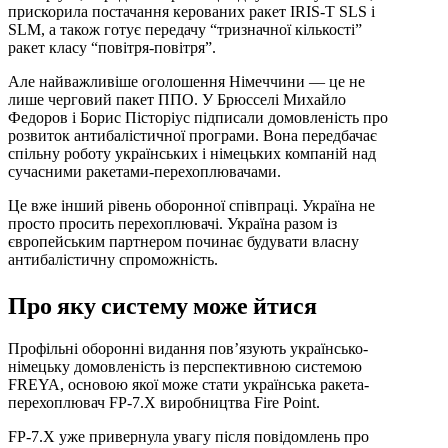
прискорила постачання керованих ракет IRIS-T SLS і
SLM, а також готує передачу “тризначної кількості”
ракет класу “повітря-повітря”.
Але найважливіше оголошення Німеччини — це не
лише черговий пакет ППО. У Брюсселі Михайло
Федоров і Борис Пісторіус підписали домовленість про
розвиток антибалістичної програми. Вона передбачає
спільну роботу українських і німецьких компаній над
сучасними ракетами-перехоплювачами.
Це вже інший рівень оборонної співпраці. Україна не
просто просить перехоплювачі. Україна разом із
європейським партнером починає будувати власну
антибалістичну спроможність.
Про яку систему може йтися
Профільні оборонні видання пов’язують українсько-
німецьку домовленість із перспективною системою
FREYA, основою якої може стати українська ракета-
перехоплювач FP-7.X виробництва Fire Point.
FP-7.X уже привернула увагу після повідомлень про