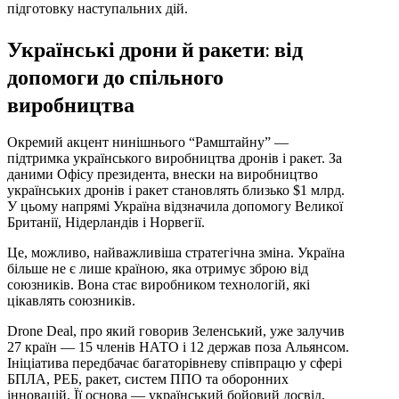
підготовку наступальних дій.
Українські дрони й ракети: від
допомоги до спільного
виробництва
Окремий акцент нинішнього “Рамштайну” —
підтримка українського виробництва дронів і ракет. За
даними Офісу президента, внески на виробництво
українських дронів і ракет становлять близько $1 млрд.
У цьому напрямі Україна відзначила допомогу Великої
Британії, Нідерландів і Норвегії.
Це, можливо, найважливіша стратегічна зміна. Україна
більше не є лише країною, яка отримує зброю від
союзників. Вона стає виробником технологій, які
цікавлять союзників.
Drone Deal, про який говорив Зеленський, уже залучив
27 країн — 15 членів НАТО і 12 держав поза Альянсом.
Ініціатива передбачає багаторівневу співпрацю у сфері
БПЛА, РЕБ, ракет, систем ППО та оборонних
інновацій. Її основа — український бойовий досвід,