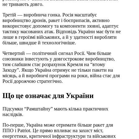
не тривають довго.
Третій — виробнича гонка. Росія масштабує
виробництво дронів, ракет і боєприпасів, активно
використовує допомогу та компоненти ззовні, адаптує
тактику масованих атак. Відповідь України має бути не
лише в героїзмі військових, а й у здатності виробляти
більше, швидше й технологічніше.
Четвертий — політичний сигнал Росії. Чим більше
союзники інвестують у довгострокове виробництво,
тим слабшим стає розрахунок Кремля на “втому
Заходу”. Якщо Україна отримує не тільки пакети на
місяць, а й виробничі програми на роки, війна стає для
Росії дорожчою стратегічно.
Що це означає для України
Підсумки “Рамштайну” мають кілька практичних
наслідків.
По-перше, Україна може отримати більше ракет для
ППО і Patriot. Це прямо впливає на захист міст,
енергетики, критичної інфраструктури та військових