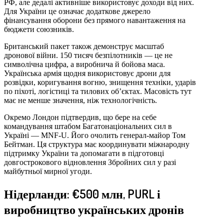
РФ, але дедалі активніше використовує доходи від них.
Для України це означає додаткове джерело
фінансування оборони без прямого навантаження на
бюджети союзників.
Британський пакет також демонструє масштаб
дронової війни. 150 тисяч безпілотників — це не
символічна цифра, а виробнича й бойова маса.
Українська армія щодня використовує дрони для
розвідки, коригування вогню, знищення техніки, ударів
по піхоті, логістиці та тилових об’єктах. Масовість тут
має не менше значення, ніж технологічність.
Окремо Лондон підтвердив, що бере на себе
командування штабом Багатонаціональних сил в
Україні — MNF-U. Його очолить генерал-майор Том
Бейтман. Ця структура має координувати міжнародну
підтримку України та допомагати в підготовці
довгострокового відновлення Збройних сил у разі
майбутньої мирної угоди.
Нідерланди: €500 млн, PURL і
виробництво українських дронів