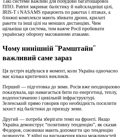
Такі системи важливі для побудови багатошарової
ППО. Patriot закриває балістику й найскладніші цілі,
IRIS-T і NASAMS працюють по ракетах і літаках, а
ближні комплекси мають збивати дрони, крилаті
ракети та інші цілі на менших дистанціях. Чим
щільніша ця система, тим важче Росії пробивати
українську оборону масованими атаками.
Чому нинішній “Рамштайн”
важливий саме зараз
Ця зустріч відбулася в момент, коли Україна одночасно
має кілька критичних викликів.
Перший — підготовка до зими. Росія вже неодноразово
показувала, що намагається бити по енергетиці, теплу,
водопостачанню і цивільній інфраструктурі.
Зеленський прямо говорив про необхідність посилити
захист від балістики до приходу зими.
Другий — потреба зберігати темп на фронті. Якщо
Україна демонструє “позитивну тенденцію”, як сказав
Федоров, союзники мають допомогти цю тенденцію
розвинути. У війні на виснаження вікна можливостей