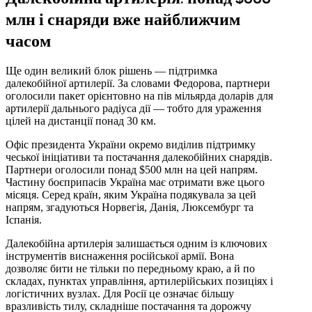
млн і снаряди вже найближчим
часом
Ще один великий блок рішень — підтримка
далекобійної артилерії. За словами Федорова, партнери
оголосили пакет орієнтовно на пів мільярда доларів для
артилерії дальнього радіуса дії — тобто для ураження
цілей на дистанції понад 30 км.
Офіс президента України окремо виділив підтримку
чеської ініціативи та постачання далекобійних снарядів.
Партнери оголосили понад $500 млн на цей напрям.
Частину боєприпасів Україна має отримати вже цього
місяця. Серед країн, яким Україна подякувала за цей
напрям, згадуються Норвегія, Данія, Люксембург та
Іспанія.
Далекобійна артилерія залишається одним із ключових
інструментів виснаження російської армії. Вона
дозволяє бити не тільки по передньому краю, а й по
складах, пунктах управління, артилерійських позиціях і
логістичних вузлах. Для Росії це означає більшу
вразливість тилу, складніше постачання та дорожчу