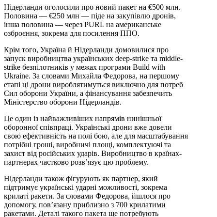
Нідерланди оголосили про новий пакет на €500 млн.
Половина — €250 млн — піде на закупівлю дронів,
інша половина — через PURL на американське
озброєння, зокрема для посилення ППО.
Крім того, Україна й Нідерланди домовилися про
запуск виробництва українських deep-strike та middle-
strike безпілотників у межах програми Build with
Ukraine. За словами Михайла Федорова, на першому
етапі ці дрони вироблятимуться виключно для потреб
Сил оборони України, а фінансування забезпечить
Міністерство оборони Нідерландів.
Це один із найважливіших напрямів нинішньої
оборонної співпраці. Українські дрони вже довели
свою ефективність на полі бою, але для масштабування
потрібні гроші, виробничі площі, комплектуючі та
захист від російських ударів. Виробництво в країнах-
партнерах частково розв’язує цю проблему.
Нідерланди також фігурують як партнер, який
підтримує українські ударні можливості, зокрема
крилаті ракети. За словами Федорова, йшлося про
допомогу, пов’язану приблизно з 700 крилатими
ракетами. Деталі такого пакета ще потребують