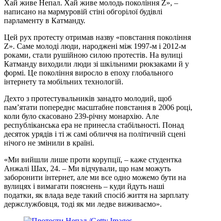
Хай живе Непал. Хай живе молодь покоління Z», –
написано на мармуровій стіні обгорілої будівлі
парламенту в Катманду.
Цей рух протесту отримав назву «повстання покоління
Z». Саме молоді люди, народжені між 1997-м і 2012-м
роками, стали рушійною силою протестів. На вулиці
Катманду виходили люди зі шкільними рюкзаками й у
формі. Це покоління виросло в епоху глобального
інтернету та мобільних технологій.
Дехто з протестувальників занадто молодий, щоб
пам’ятати попереднє масштабне повстання в 2006 році,
коли було скасовано 239-річну монархію. Але
республіканська ера не принесла стабільності. Понад
десяток урядів і ті ж самі обличчя на політичній сцені
нічого не змінили в країні.
«Ми вийшли лише проти корупції, – каже студентка
Анжалі Шах, 24. – Ми відчували, що нам можуть
заборонити інтернет, але ми все одно можемо бути на
вулицях і вимагати пояснень – куди йдуть наші
податки, як влада веде такий спосіб життя на зарплату
держслужбовця, тоді як ми ледве виживаємо».