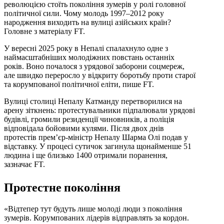
революцією стоїть покоління зумерів у ролі головної
політичної сили. Чому молодь 1997–2012 року
народження виходить на вулиці азійських країн?
Головне з матеріалу FT.
У вересні 2025 року в Непалі спалахнуло одне з
наймасштабніших молодіжних повстань останніх
років. Воно почалося з урядової заборони соцмереж,
але швидко переросло у відкриту боротьбу проти старої
та корумпованої політичної еліти, пише FT.
Вулиці столиці Непалу Катманду перетворилися на
арену зіткнень: протестувальники підпалювали урядові
будівлі, громили резиденції чиновників, а поліція
відповідала бойовими кулями. Після двох днів
протестів прем’єр-міністр Непалу Шарма Олі подав у
відставку. У процесі сутичок загинула щонайменше 51
людина і ще близько 1400 отримали поранення,
зазначає FT.
Протестне покоління
«Відтепер тут будуть лише молоді люди з покоління
зумерів. Корумпованих лідерів відправлять за кордон.