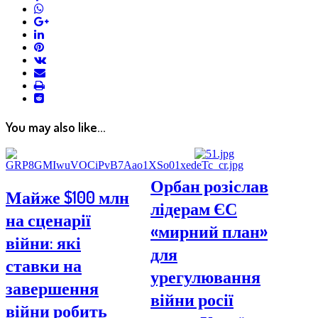
whatsapp
google+
linkedin
pinterest
vkontakte
email
print
reddit
reddit
You may also like...
Орбан розіслав
Майже $100 млн
лідерам ЄС
на сценарії
«мирний план»
війни: які
для
ставки на
урегулювання
завершення
війни росії
війни робить