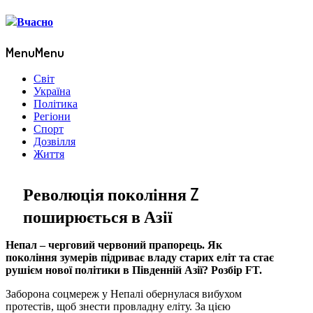
Menu
Menu
Світ
Україна
Політика
Регіони
Спорт
Дозвілля
Життя
Революція покоління Z
поширюється в Азії
Непал – черговий червоний прапорець. Як
покоління зумерів підриває владу старих еліт та стає
рушієм нової політики в Південній Азії? Розбір FT.
Заборона соцмереж у Непалі обернулася вибухом
протестів, щоб знести провладну еліту. За цією