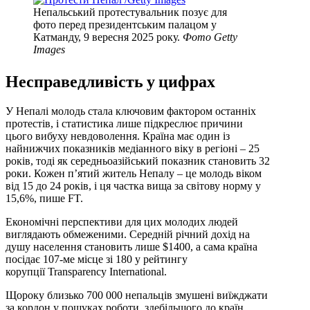
Непальський протестувальник позує для
фото перед президентським палацом у
Катманду, 9 вересня 2025 року.
Фото Getty
Images
Несправедливість у цифрах
У Непалі молодь стала ключовим фактором останніх
протестів, і статистика лише підкреслює причини
цього вибуху невдоволення. Країна має один із
найнижчих показників медіанного віку в регіоні – 25
років, тоді як середньоазійський показник становить 32
роки. Кожен п’ятий житель Непалу – це молодь віком
від 15 до 24 років, і ця частка вища за світову норму у
15,6%, пише FT.
Економічні перспективи для цих молодих людей
виглядають обмеженими. Середній річний дохід на
душу населення становить лише $1400, а сама країна
посідає 107-ме місце зі 180 у рейтингу
корупції Transparency International.
Щороку близько 700 000 непальців змушені виїжджати
за кордон у пошуках роботи, здебільшого до країн