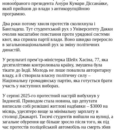
новообраного президента Ану́ри Кумари Діссана́яке,
який прийшов до влади з антикорупційною
програмою.
Два роки потому хвиля протестів сколихнула і
Бангладеш. Тут студентський рух з Університету Дакки
очолив масштабне повстання проти урядової системи
квот, яка сприяла партії влади. Воно швидко переросло
в загальнонаціональний рух за зміну політичних
династій.
У результаті прем’єр-міністерка Шейх Хасіна, 77, яка
десятиліттями контролювала країну, змушена була
тікати до Індії. Молодь не лише повалила авторитарну
владу, а й створила власну політичну силу –
Національну громадянську партію, яка готується брати
участь у наступних виборах.
У серпні 2025-го протестний настрій вибухнув у
Індонезії. Приводом стала новина, що депутати
виписали собі розкішні житлові надбавки – $3000 на
місяць, удесятеро вище за мінімальну зарплату в
столиці Джакарті. Тисячі студентів вийшли на вулиці, а
загальне обурення ще більше зросло після того, як під
час протестів поліцейський автомобіль на смерть збив