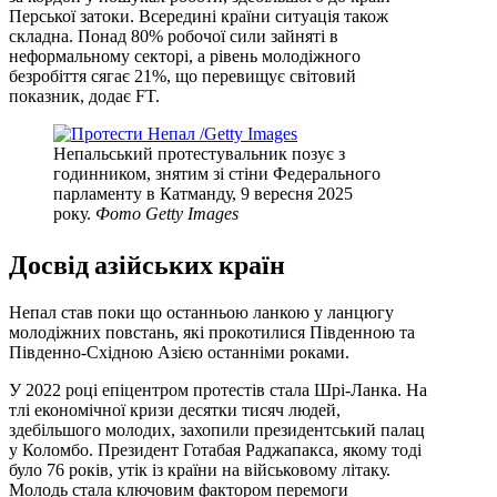
Перської затоки. Всередині країни ситуація також
складна. Понад 80% робочої сили зайняті в
неформальному секторі, а рівень молодіжного
безробіття сягає 21%, що перевищує світовий
показник, додає FT.
Непальський протестувальник позує з
годинником, знятим зі стіни Федерального
парламенту в Катманду, 9 вересня 2025
року.
Фото Getty Images
Досвід азійських країн
Непал став поки що останньою ланкою у ланцюгу
молодіжних повстань, які прокотилися Південною та
Південно-Східною Азією останніми роками.
У 2022 році епіцентром протестів стала Шрі-Ланка. На
тлі економічної кризи десятки тисяч людей,
здебільшого молодих, захопили президентський палац
у Коломбо. Президент Готабая Раджапакса, якому тоді
було 76 років, утік із країни на військовому літаку.
Молодь стала ключовим фактором перемоги