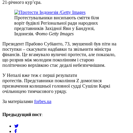
21-річного кур’єра.
Протестувальники висипають сміття біля
воріт будівлі Регіональної ради народних
представників Західної Яви у Бандунзі,
Індонезія.
Фото Getty Images
Президент Прабово Субіанто, 73, змушений був піти на
поступки – скасувати надбавки та звільнити міністра
фінансів. Це вгамувало вуличні протести, але показало,
що розрив між молодим поколінням і старою
політичною верхівкою стає дедалі небезпечнішим.
У Непалі вже теж є перші результати
протестів. Представники покоління Z домоглися
призначення колишньої головної судді Сушіли Каркі
очільницею тимчасового уряду.
За матеріалами
forbes.ua
Предыдущий пост:
twitter
facebook