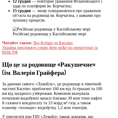
12 грудня
— повторне ураження Філановського і
удар по платформі ім. Корчагіна;
15 грудня
— знову повідомлялося про ураження
об’єкта на родовищі ім. Корчагіна, з заявами про
зупинку процесів.
Російські родовища у Каспійському морі
Читайте також:
Від Кубані до Каспію:
Україна продовжує серію deep strike по енергетиці та
ВПК РФ
Що це за родовище «Ракушечне»
(ім. Валерія Грайфера)
За даними самого «Лукойлу», це родовище в північній
частині Каспію: приблизно 160 км від Астрахані та 100
км від західного узбережжя. Компанія вказувала
початкові видобувні запаси близько 39 млн тонн нафти
й газового конденсату та 33 млрд м³ газу, а також
планову «полицю» видобутку 1,2 млн тонн/рік.
У пресрелізі про FID «Лукойл» також зазначав, що