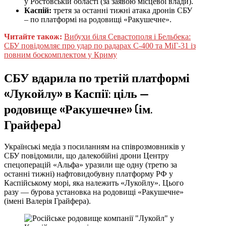
у Ростовській області (за заявою місцевої влади).
Каспій:
третя за останні тижні атака дронів СБУ
– по платформі на родовищі «Ракушечне».
Читайте також:
Вибухи біля Севастополя і Бельбека:
СБУ повідомляє про удар по радарах С-400 та МіГ-31 із
повним боєкомплектом у Криму
СБУ вдарила по третій платформі
«Лукойлу» в Каспії: ціль —
родовище «Ракушечне» (ім.
Грайфера)
Українські медіа з посиланням на співрозмовників у
СБУ повідомили, що далекобійні дрони Центру
спецоперацій «Альфа» уразили ще одну (третю за
останні тижні) нафтовидобувну платформу РФ у
Каспійському морі, яка належить «Лукойлу». Цього
разу — бурова установка на родовищі «Ракушечне»
(імені Валерія Грайфера).