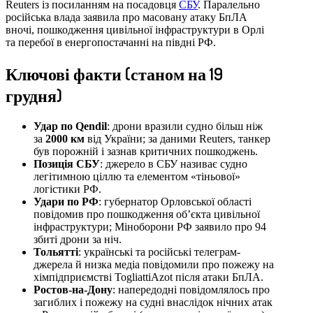
Reuters із посиланням на посадовця
СБУ
. Паралельно
російська влада заявила про масовану атаку БпЛА
вночі, пошкодження цивільної інфраструктури в Орлі
та перебої в енергопостачанні на півдні РФ.
Ключові факти (станом на 19
грудня)
Удар по Qendil
: дрони вразили судно більш ніж
за
2000 км
від України; за даними Reuters, танкер
був порожній і зазнав критичних пошкоджень.
Позиція СБУ
: джерело в СБУ називає судно
легітимною ціллю та елементом «тіньової»
логістики РФ.
Удари по РФ
: губернатор Орловської області
повідомив про пошкодження об’єкта цивільної
інфраструктури; Міноборони РФ заявило про 94
збиті дрони за ніч.
Тольятті
: українські та російські телеграм-
джерела й низка медіа повідомили про пожежу на
хімпідприємстві TogliattiAzot після атаки БпЛА.
Ростов-на-Дону
: напередодні повідомлялось про
загиблих і пожежу на судні внаслідок нічних атак