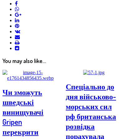
facebook
whatsapp
google+
linkedin
pinterest
vkontakte
email
print
reddit
reddit
You may also like...
Спеціально до
Чи зможуть
дня військово-
шведські
морських сил
винищувачі
рф британська
Gripen
розвідка
перекрити
порахувала