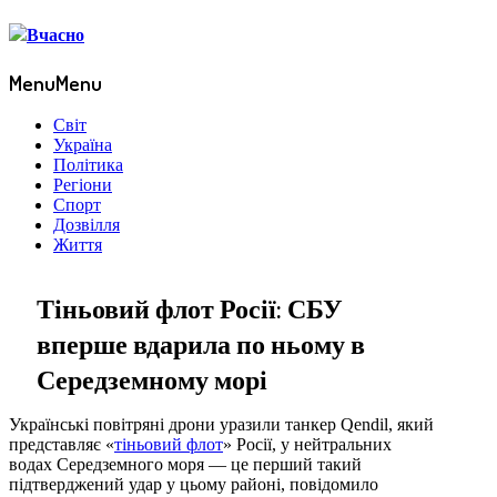
Menu
Menu
Світ
Україна
Політика
Регіони
Спорт
Дозвілля
Життя
Тіньовий флот Росії: СБУ
вперше вдарила по ньому в
Середземному морі
Українські повітряні дрони уразили танкер Qendil, який
представляє «
тіньовий флот
» Росії, у нейтральних
водах Середземного моря — це перший такий
підтверджений удар у цьому районі, повідомило