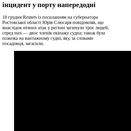
інцидент у порту напередодні
18 грудня Reuters із посиланням на губернатора
Ростовської області Юрія Слюсаря повідомляв, що
внаслідок нічних атак у регіоні загинули троє людей,
серед них — двоє членів екіпажу судна; також була
пожежа на вантажному судні, яку, за словами
посадовця, загасили.