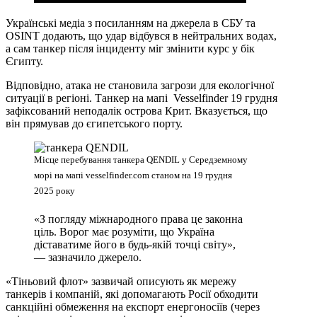
Українські медіа з посиланням на джерела в СБУ та
OSINT додають, що удар відбувся в нейтральних водах,
а сам танкер після інциденту міг змінити курс у бік
Єгипту.
Відповідно, атака не становила загрози для екологічної
ситуації в регіоні. Танкер на мапі Vesselfinder 19 грудня
зафіксований неподалік острова Крит. Вказується, що
він прямував до єгипетського порту.
Місце перебування танкера QENDIL у Середземному
морі на мапі vesselfinder.com станом на 19 грудня
2025 року
«З погляду міжнародного права це законна
ціль. Ворог має розуміти, що Україна
діставатиме його в будь-якій точці світу»,
— зазначило джерело.
«Тіньовий флот» зазвичай описують як мережу
танкерів і компаній, які допомагають Росії обходити
санкційні обмеження на експорт енергоносіїв (через