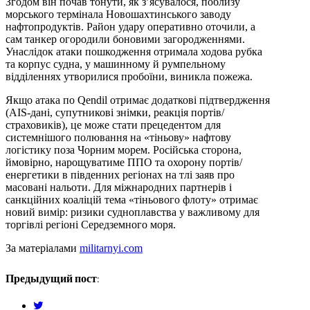
Згодом він почав тонути, як з’ясувалося, поблизу
морського термінала Новошахтинського заводу
нафтопродуктів. Район удару оперативно оточили, а
сам танкер огородили боновими загородженнями.
Унаслідок атаки пошкодження отримала ходова рубка
та корпус судна, у машинному й румпельному
відділеннях утворилися пробоїни, виникла пожежа.
Якщо атака по Qendil отримає додаткові підтвердження
(AIS-дані, супутникові знімки, реакція портів/
страховиків), це може стати прецедентом для
системнішого полювання на «тіньову» нафтову
логістику поза Чорним морем. Російська сторона,
ймовірно, нарощуватиме ППО та охорону портів/
енергетики в південних регіонах на тлі заяв про
масовані нальоти. Для міжнародних партнерів і
санкційних коаліцій тема «тіньового флоту» отримає
новий вимір: ризики судноплавства у важливому для
торгівлі регіоні Середземного моря.
За матеріалами
militarnyi.com
Предыдущий пост:
twitter