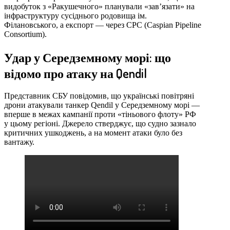
видобуток з «Ракушечного» планували «зав’язати» на
інфраструктуру сусіднього родовища ім.
Філановського, а експорт — через CPC (Caspian Pipeline
Consortium).
Удар у Середземному морі: що
відомо про атаку на Qendil
Представник СБУ повідомив, що українські повітряні
дрони атакували танкер Qendil у Середземному морі —
вперше в межах кампанії проти «тіньового флоту» РФ
у цьому регіоні. Джерело стверджує, що судно зазнало
критичних ушкоджень, а на момент атаки було без
вантажу.