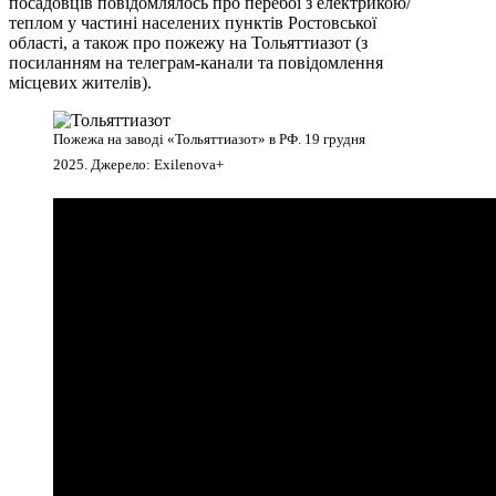
посадовців повідомлялось про перебої з електрикою/
теплом у частині населених пунктів Ростовської
області, а також про пожежу на Тольяттиазот (з
посиланням на телеграм-канали та повідомлення
місцевих жителів).
Пожежа на заводі «Тольяттиазот» в РФ. 19 грудня
2025. Джерело: Exilenova+