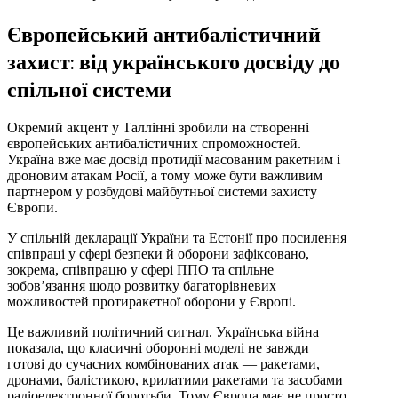
Європейський антибалістичний
захист: від українського досвіду до
спільної системи
Окремий акцент у Таллінні зробили на створенні
європейських антибалістичних спроможностей.
Україна вже має досвід протидії масованим ракетним і
дроновим атакам Росії, а тому може бути важливим
партнером у розбудові майбутньої системи захисту
Європи.
У спільній декларації України та Естонії про посилення
співпраці у сфері безпеки й оборони зафіксовано,
зокрема, співпрацю у сфері ППО та спільне
зобов’язання щодо розвитку багаторівневих
можливостей протиракетної оборони у Європі.
Це важливий політичний сигнал. Українська війна
показала, що класичні оборонні моделі не завжди
готові до сучасних комбінованих атак — ракетами,
дронами, балістикою, крилатими ракетами та засобами
радіоелектронної боротьби. Тому Європа має не просто