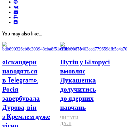
pinterest
vkontakte
email
print
reddit
reddit
You may also like...
«Іскандери
Путін у Білорусі
наводяться
вмовляє
в Telegram».
Лукашенка
Росія
долучитись
завербувала
до ядерних
Дурова, він
навчань
з Кремлем дуже
ЧИТАТИ
тісно
ДАЛІ