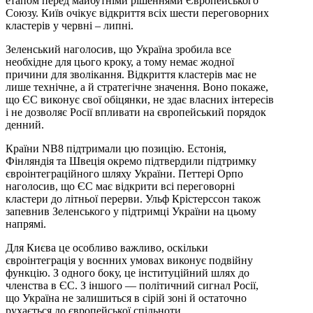
етапом перед майбутніми рішеннями Європейського
Союзу. Київ очікує відкриття всіх шести переговорних
кластерів у червні – липні.
Зеленський наголосив, що Україна зробила все
необхідне для цього кроку, а тому немає жодної
причини для зволікання. Відкриття кластерів має не
лише технічне, а й стратегічне значення. Воно покаже,
що ЄС виконує свої обіцянки, не здає власних інтересів
і не дозволяє Росії впливати на європейський порядок
денний.
Країни NB8 підтримали цю позицію. Естонія,
Фінляндія та Швеція окремо підтвердили підтримку
євроінтеграційного шляху України. Петтері Орпо
наголосив, що ЄС має відкрити всі переговорні
кластери до літньої перерви. Ульф Крістерссон також
запевнив Зеленського у підтримці України на цьому
напрямі.
Для Києва це особливо важливо, оскільки
євроінтеграція у воєнних умовах виконує подвійну
функцію. З одного боку, це інституційний шлях до
членства в ЄС. З іншого — політичний сигнал Росії,
що Україна не залишиться в сірій зоні й остаточно
рухається до європейської спільноти.