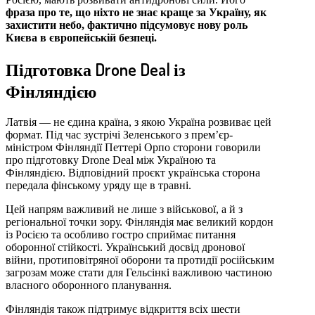
фраза про те, що ніхто не знає краще за Україну, як
захистити небо, фактично підсумовує нову роль
Києва в європейській безпеці.
Підготовка Drone Deal із
Фінляндією
Латвія — не єдина країна, з якою Україна розвиває цей
формат. Під час зустрічі Зеленського з прем’єр-
міністром Фінляндії Петтері Орпо сторони говорили
про підготовку Drone Deal між Україною та
Фінляндією. Відповідний проєкт українська сторона
передала фінському уряду ще в травні.
Цей напрям важливий не лише з військової, а й з
регіональної точки зору. Фінляндія має великий кордон
із Росією та особливо гостро сприймає питання
оборонної стійкості. Український досвід дронової
війни, протиповітряної оборони та протидії російським
загрозам може стати для Гельсінкі важливою частиною
власного оборонного планування.
Фінляндія також підтримує відкриття всіх шести