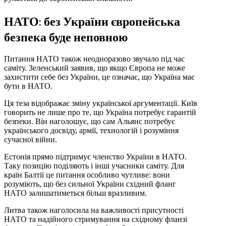
НАТО: без України європейська
безпека буде неповною
Питання НАТО також неодноразово звучало під час
саміту. Зеленський заявив, що якщо Європа не може
захистити себе без України, це означає, що Україна має
бути в НАТО.
Ця теза відображає зміну української аргументації. Київ
говорить не лише про те, що Україна потребує гарантій
безпеки. Він наголошує, що сам Альянс потребує
українського досвіду, армії, технологій і розуміння
сучасної війни.
Естонія прямо підтримує членство України в НАТО.
Таку позицію поділяють і інші учасники саміту. Для
країн Балтії це питання особливо чутливе: вони
розуміють, що без сильної України східний фланг
НАТО залишатиметься більш вразливим.
Литва також наголосила на важливості присутності
НАТО та надійного стримування на східному фланзі