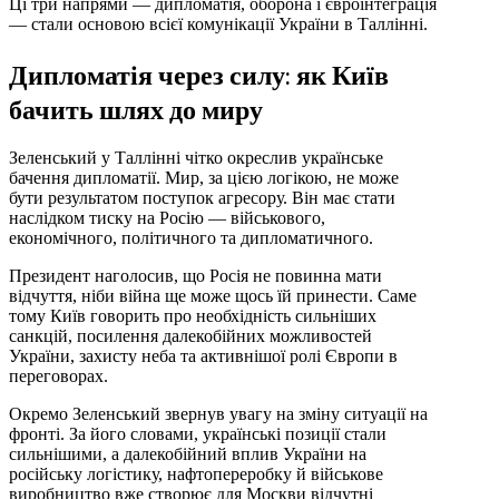
Ці три напрями — дипломатія, оборона і євроінтеграція
— стали основою всієї комунікації України в Таллінні.
Дипломатія через силу: як Київ
бачить шлях до миру
Зеленський у Таллінні чітко окреслив українське
бачення дипломатії. Мир, за цією логікою, не може
бути результатом поступок агресору. Він має стати
наслідком тиску на Росію — військового,
економічного, політичного та дипломатичного.
Президент наголосив, що Росія не повинна мати
відчуття, ніби війна ще може щось їй принести. Саме
тому Київ говорить про необхідність сильніших
санкцій, посилення далекобійних можливостей
України, захисту неба та активнішої ролі Європи в
переговорах.
Окремо Зеленський звернув увагу на зміну ситуації на
фронті. За його словами, українські позиції стали
сильнішими, а далекобійний вплив України на
російську логістику, нафтопереробку й військове
виробництво вже створює для Москви відчутні