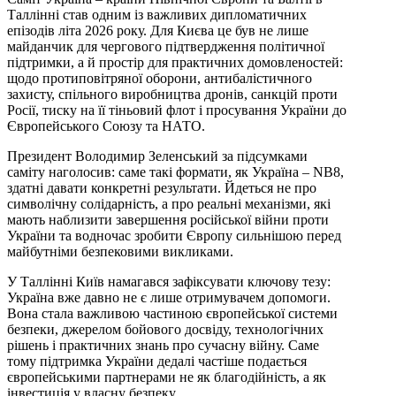
Таллінні став одним із важливих дипломатичних
епізодів літа 2026 року. Для Києва це був не лише
майданчик для чергового підтвердження політичної
підтримки, а й простір для практичних домовленостей:
щодо протиповітряної оборони, антибалістичного
захисту, спільного виробництва дронів, санкцій проти
Росії, тиску на її тіньовий флот і просування України до
Європейського Союзу та НАТО.
Президент Володимир Зеленський за підсумками
саміту наголосив: саме такі формати, як Україна – NB8,
здатні давати конкретні результати. Йдеться не про
символічну солідарність, а про реальні механізми, які
мають наблизити завершення російської війни проти
України та водночас зробити Європу сильнішою перед
майбутніми безпековими викликами.
У Таллінні Київ намагався зафіксувати ключову тезу:
Україна вже давно не є лише отримувачем допомоги.
Вона стала важливою частиною європейської системи
безпеки, джерелом бойового досвіду, технологічних
рішень і практичних знань про сучасну війну. Саме
тому підтримка України дедалі частіше подається
європейськими партнерами не як благодійність, а як
інвестиція у власну безпеку.