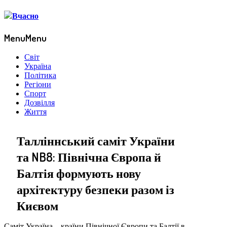
Menu
Menu
Світ
Україна
Політика
Регіони
Спорт
Дозвілля
Життя
Талліннський саміт України
та NB8: Північна Європа й
Балтія формують нову
архітектуру безпеки разом із
Києвом
Саміт Україна – країни Північної Європи та Балтії в