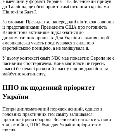
Німеччини у форматі Україна – E3 Зеленський прибув
до Таллінна, де обговорив ті самі питання з країнами
Півночі та Балтії.
За словами Президента, напередодні він також говорив
із представниками Президента США про готовність
Вашингтона активніше підключатися до
дипломатичних процесів. Для України важливо, щоб
американська участь поєднувалася з сильною
європейською позицією, а не заміщувала її.
У цьому контексті саміт NB8 мав показати: Європа не є
пасивним спостерігачем. Вона має власні інтереси,
власні безпекові ризики й власну відповідальність за
майбутнє континенту.
ППО як щоденний пріоритет
України
Попри дипломатичний порядок денний, однією з
головних практичних тем саміту залишалася
протиповітряна оборона. Зеленський наголосив: поки
триває війна, ППО буде для України пріоритетом
щодня.