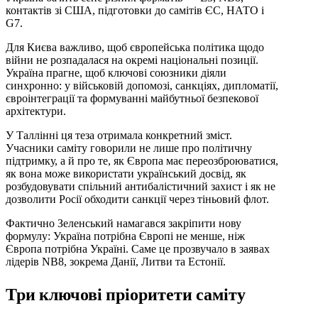
контактів зі США, підготовки до самітів ЄС, НАТО і
G7.
Для Києва важливо, щоб європейська політика щодо
війни не розпадалася на окремі національні позиції.
Україна прагне, щоб ключові союзники діяли
синхронно: у військовій допомозі, санкціях, дипломатії,
євроінтеграції та формуванні майбутньої безпекової
архітектури.
У Таллінні ця теза отримала конкретний зміст.
Учасники саміту говорили не лише про політичну
підтримку, а й про те, як Європа має переозброюватися,
як вона може використати український досвід, як
розбудовувати спільний антибалістичний захист і як не
дозволити Росії обходити санкції через тіньовий флот.
Фактично Зеленський намагався закріпити нову
формулу: Україна потрібна Європі не менше, ніж
Європа потрібна Україні. Саме це прозвучало в заявах
лідерів NB8, зокрема Данії, Литви та Естонії.
Три ключові пріоритети саміту