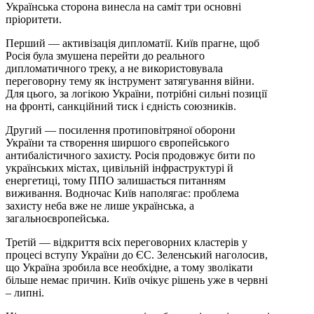
Українська сторона винесла на саміт три основні
пріоритети.
Перший — активізація дипломатії. Київ прагне, щоб
Росія була змушена перейти до реального
дипломатичного треку, а не використовувала
переговорну тему як інструмент затягування війни.
Для цього, за логікою України, потрібні сильні позиції
на фронті, санкційний тиск і єдність союзників.
Другий — посилення протиповітряної оборони
України та створення ширшого європейського
антибалістичного захисту. Росія продовжує бити по
українських містах, цивільній інфраструктурі й
енергетиці, тому ППО залишається питанням
виживання. Водночас Київ наполягає: проблема
захисту неба вже не лише українська, а
загальноєвропейська.
Третій — відкриття всіх переговорних кластерів у
процесі вступу України до ЄС. Зеленський наголосив,
що Україна зробила все необхідне, а тому зволікати
більше немає причин. Київ очікує рішень уже в червні
– липні.