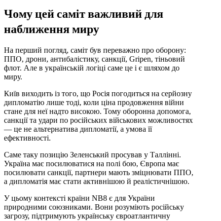
Чому цей саміт важливий для
наближення миру
На перший погляд, саміт був переважно про оборону:
ППО, дрони, антибалістику, санкції, Gripen, тіньовий
флот. Але в українській логіці саме це і є шляхом до
миру.
Київ виходить із того, що Росія погодиться на серйозну
дипломатію лише тоді, коли ціна продовження війни
стане для неї надто високою. Тому оборонна допомога,
санкції та удари по російських військових можливостях
— це не альтернатива дипломатії, а умова її
ефективності.
Саме таку позицію Зеленський просував у Таллінні.
Україна має посилюватися на полі бою, Європа має
посилювати санкції, партнери мають зміцнювати ППО,
а дипломатія має стати активнішою й реалістичнішою.
У цьому контексті країни NB8 є для України
природними союзниками. Вони розуміють російську
загрозу, підтримують українську євроатлантичну