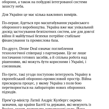
оборони, а також на побудові інтегрованої системи
захисту неба.
Для України це має кілька важливих вимірів.
По-перше, йдеться про масштабування українського
оборонного виробництва. Україна вже має унікальний
досвід застосування безпілотних систем, але для довгої
війни й майбутньої безпеки потрібне стабільне
фінансування та промислова база.
По-друге, Drone Deal означає поглиблення
технологічної співпраці з партнерами. Це не лише
постачання готових засобів, а й спільна робота над
рішеннями, які можуть бути корисними і Україні, і
союзникам.
По-третє, такі угоди поступово інтегрують Україну в
європейський оборонно-промисловий простір. Війна
прискорила процес, у якому Україна з поля бою
перетворюється на лабораторію нових оборонних
підходів.
Прем’єр-міністр Латвії Андріс Кулбергс окремо
зазначив, що країни Балтії та держави, які межують із
Росією, мають розвивати антидронові сили. Його