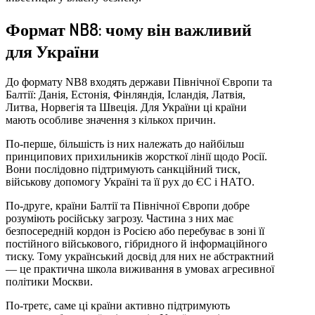
Формат NB8: чому він важливий
для України
До формату NB8 входять держави Північної Європи та
Балтії: Данія, Естонія, Фінляндія, Ісландія, Латвія,
Литва, Норвегія та Швеція. Для України ці країни
мають особливе значення з кількох причин.
По-перше, більшість із них належать до найбільш
принципових прихильників жорсткої лінії щодо Росії.
Вони послідовно підтримують санкційний тиск,
військову допомогу Україні та її рух до ЄС і НАТО.
По-друге, країни Балтії та Північної Європи добре
розуміють російську загрозу. Частина з них має
безпосередній кордон із Росією або перебуває в зоні її
постійного військового, гібридного й інформаційного
тиску. Тому український досвід для них не абстрактний
— це практична школа виживання в умовах агресивної
політики Москви.
По-третє, саме ці країни активно підтримують