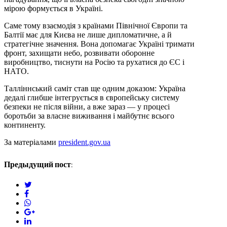
мірою формується в Україні.
Саме тому взаємодія з країнами Північної Європи та
Балтії має для Києва не лише дипломатичне, а й
стратегічне значення. Вона допомагає Україні тримати
фронт, захищати небо, розвивати оборонне
виробництво, тиснути на Росію та рухатися до ЄС і
НАТО.
Талліннський саміт став ще одним доказом: Україна
дедалі глибше інтегрується в європейську систему
безпеки не після війни, а вже зараз — у процесі
боротьби за власне виживання і майбутнє всього
континенту.
За матеріалами
president.gov.ua
Предыдущий пост:
twitter
facebook
whatsapp
google+
linkedin