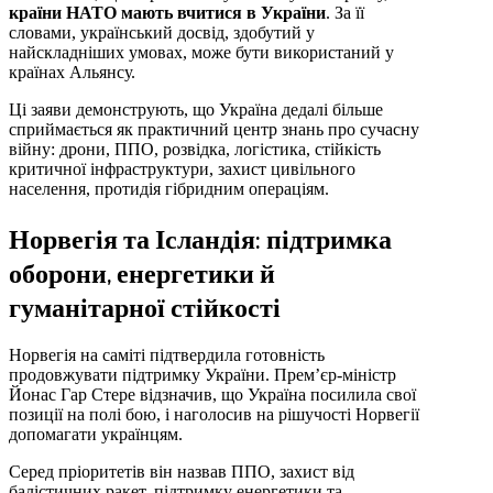
країни НАТО мають вчитися в України
. За її
словами, український досвід, здобутий у
найскладніших умовах, може бути використаний у
країнах Альянсу.
Ці заяви демонструють, що Україна дедалі більше
сприймається як практичний центр знань про сучасну
війну: дрони, ППО, розвідка, логістика, стійкість
критичної інфраструктури, захист цивільного
населення, протидія гібридним операціям.
Норвегія та Ісландія: підтримка
оборони, енергетики й
гуманітарної стійкості
Норвегія на саміті підтвердила готовність
продовжувати підтримку України. Прем’єр-міністр
Йонас Гар Стере відзначив, що Україна посилила свої
позиції на полі бою, і наголосив на рішучості Норвегії
допомагати українцям.
Серед пріоритетів він назвав ППО, захист від
балістичних ракет, підтримку енергетики та