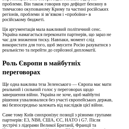
проблеми. Він також говорив про дефіцит бензину в
тимчасово окупованому Криму та частині російських
регіонів, проблеми зі зв’язком і «пробоїни» в
російському бюджеті.
Ця аргументація мала важливий політичний сенс.
Україна намагається переконати партнерів, що зараз не
час для зниження тиску. Навпаки, момент слід
використати для того, щоб змусити Росію рахуватися з
реальністю та перейти до серйозної дипломатії.
Роль Європи в майбутніх
переговорах
Ще одна важлива теза Зеленського — Європа має мати
реальний і сильний голос у переговорах щодо
завершення війни. Україна не хоче, щоб майбутні
рішення ухвалювалися без участі європейських держав,
які безпосередньо залежать від наслідків цієї війни.
Саме тому Київ синхронізує позиції з різними групами
партнерів: E3, NB8, США, ЄС, НАТО і G7. Після
зустрічі з лідерами Великої Британії, Франції та