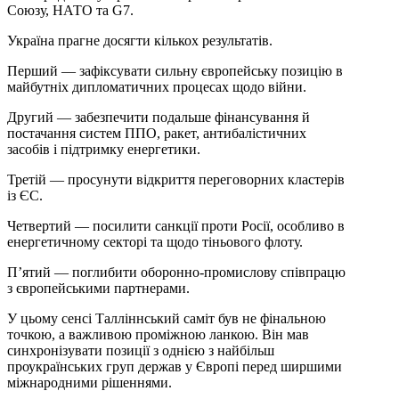
Союзу, НАТО та G7.
Україна прагне досягти кількох результатів.
Перший — зафіксувати сильну європейську позицію в
майбутніх дипломатичних процесах щодо війни.
Другий — забезпечити подальше фінансування й
постачання систем ППО, ракет, антибалістичних
засобів і підтримку енергетики.
Третій — просунути відкриття переговорних кластерів
із ЄС.
Четвертий — посилити санкції проти Росії, особливо в
енергетичному секторі та щодо тіньового флоту.
П’ятий — поглибити оборонно-промислову співпрацю
з європейськими партнерами.
У цьому сенсі Талліннський саміт був не фінальною
точкою, а важливою проміжною ланкою. Він мав
синхронізувати позиції з однією з найбільш
проукраїнських груп держав у Європі перед ширшими
міжнародними рішеннями.