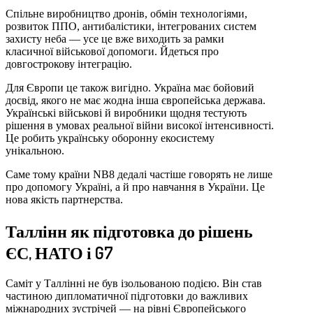
Спільне виробництво дронів, обмін технологіями,
розвиток ППО, антибалістики, інтегрованих систем
захисту неба — усе це вже виходить за рамки
класичної військової допомоги. Йдеться про
довгострокову інтеграцію.
Для Європи це також вигідно. Україна має бойовий
досвід, якого не має жодна інша європейська держава.
Українські військові й виробники щодня тестують
рішення в умовах реальної війни високої інтенсивності.
Це робить українську оборонну екосистему
унікальною.
Саме тому країни NB8 дедалі частіше говорять не лише
про допомогу Україні, а й про навчання в України. Це
нова якість партнерства.
Таллінн як підготовка до рішень
ЄС, НАТО і G7
Саміт у Таллінні не був ізольованою подією. Він став
частиною дипломатичної підготовки до важливих
міжнародних зустрічей — на рівні Європейського