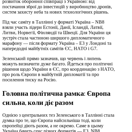
розвиток оборонної співпраці з Україною: від
постачання зброї до інвестицій у виробництво дронів,
систем захисту неба та нових технологічних рішень.
Під час саміту в Таллінні у форматі Україна – NB8
взяли участь лідери Естонії, Данії, Ісландії, Латвії,
Литви, Норвегії, Фінляндії та Швеції. Для України ця
зустріч стала частиною ширшого дипломатичного
марафону — після формату Україна – E3 у Лондоні та
напередодні майбутніх самітів ЄС, НАТО і G7.
Зеленський прямо зазначив, що червень і липень
можуть визначити дуже багато. Йдеться про політичні
рішення щодо України в ЄС, про координацію з НАТО,
про роль Європи в майбутній дипломатії та про
посилення тиску на Росію.
Головна політична рамка: Європа
сильна, коли діє разом
Однією з центральних тез Зеленського в Таллінні стала
думка про те, що Європа найсильніша тоді, коли
європейці діють разом, а не окремо. Саме в цьому
Україна бачить сенс різних форматів — E3, NB8,