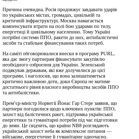
Причина очевидна. Росія продовжує завдавати ударів
по українських містах, громадах, цивільній та
критичній інфраструктурі. Москва намагається
компенсувати втрати на полі бою ударами по тилу,
енергетиці й цивільному населенню. Тому Україні
потрібні системи ППО, ракети до них, антибалістичні
засоби та стабільне фінансування таких потреб.
На саміті обговорювалися внески в програму PURL,
яка дає змогу партнерам фінансувати закупівлю
необхідного озброєння для України. Зеленський
подякував державам, які вже долучилися до цієї
програми, і наголосив, що вона залишатиметься
критично важливою доти, доки Європа не матиме
достатнього рівня власного виробництва засобів ППО
та антибалістики.
Прем’єр-міністр Норвегії Йонас Гар Стере заявив, що
партнери погодилися щодо ключових пунктів: ППО,
захист від балістичних ракет, підтримка української
енергетики та гуманітарні потреби під час підготовки
до зими. Це свідчить, що країни NB8 розглядають
український захист неба як комплексне питання —
військове, енергетичне й гуманітарне одночасно.