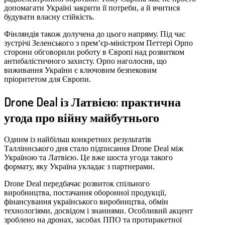
допомагати Україні закрити її потреби, а й вчитися
будувати власну стійкість.
Фінляндія також долучена до цього напряму. Під час
зустрічі Зеленського з прем’єр-міністром Петтері Орпо
сторони обговорили роботу в Європі над розвитком
антибалістичного захисту. Орпо наголосив, що
виживання України є ключовим безпековим
пріоритетом для Європи.
Drone Deal із Латвією: практична
угода про війну майбутнього
Одним із найбільш конкретних результатів
Талліннського дня стало підписання Drone Deal між
Україною та Латвією. Це вже шоста угода такого
формату, яку Україна укладає з партнерами.
Drone Deal передбачає розвиток спільного
виробництва, постачання оборонної продукції,
фінансування українського виробництва, обмін
технологіями, досвідом і знаннями. Особливий акцент
зроблено на дронах, засобах ППО та протиракетної