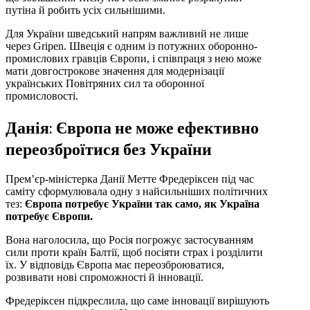
путіна й робить усіх сильнішими.
Для України шведський напрям важливий не лише
через Gripen. Швеція є одним із потужних оборонно-
промислових гравців Європи, і співпраця з нею може
мати довгострокове значення для модернізації
українських Повітряних сил та оборонної
промисловості.
Данія: Європа не може ефективно
переозброїтися без України
Прем’єр-міністерка Данії Метте Фредеріксен під час
саміту сформулювала одну з найсильніших політичних
тез:
Європа потребує України так само, як Україна
потребує Європи.
Вона наголосила, що Росія погрожує застосуванням
сили проти країн Балтії, щоб посіяти страх і розділити
їх. У відповідь Європа має переозброюватися,
розвивати нові спроможності й інновації.
Фредеріксен підкреслила, що саме інновації вирішують