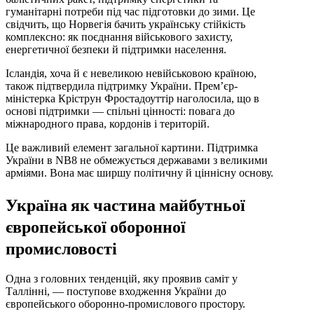
гуманітарні потреби під час підготовки до зими. Це
свідчить, що Норвегія бачить українську стійкість
комплексно: як поєднання військового захисту,
енергетичної безпеки й підтримки населення.
Ісландія, хоча й є невеликою невійськовою країною,
також підтвердила підтримку України. Прем’єр-
міністерка Кріструн Фростадоуттір наголосила, що в
основі підтримки — спільні цінності: повага до
міжнародного права, кордонів і територій.
Це важливий елемент загальної картини. Підтримка
України в NB8 не обмежується державами з великими
арміями. Вона має ширшу політичну й ціннісну основу.
Україна як частина майбутньої
європейської оборонної
промисловості
Одна з головних тенденцій, яку проявив саміт у
Таллінні, — поступове входження України до
європейського оборонно-промислового простору.