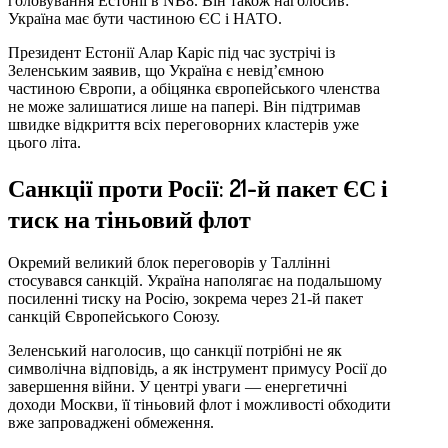
головування Естонії в NB8. Він також наголосив:
Україна має бути частиною ЄС і НАТО.
Президент Естонії Алар Каріс під час зустрічі із
Зеленським заявив, що Україна є невід’ємною
частиною Європи, а обіцянка європейського членства
не може залишатися лише на папері. Він підтримав
швидке відкриття всіх переговорних кластерів уже
цього літа.
Санкції проти Росії: 21-й пакет ЄС і
тиск на тіньовий флот
Окремий великий блок переговорів у Таллінні
стосувався санкцій. Україна наполягає на подальшому
посиленні тиску на Росію, зокрема через 21-й пакет
санкцій Європейського Союзу.
Зеленський наголосив, що санкції потрібні не як
символічна відповідь, а як інструмент примусу Росії до
завершення війни. У центрі уваги — енергетичні
доходи Москви, її тіньовий флот і можливості обходити
вже запроваджені обмеження.