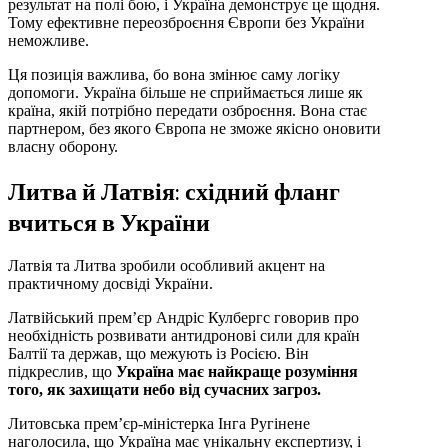
результат на полі бою, і Україна демонструє це щодня.
Тому ефективне переозброєння Європи без України
неможливе.
Ця позиція важлива, бо вона змінює саму логіку
допомоги. Україна більше не сприймається лише як
країна, якій потрібно передати озброєння. Вона стає
партнером, без якого Європа не зможе якісно оновити
власну оборону.
Литва й Латвія: східний фланг
вчиться в України
Латвія та Литва зробили особливий акцент на
практичному досвіді України.
Латвійський прем’єр Андріс Кулбергс говорив про
необхідність розвивати антидронові сили для країн
Балтії та держав, що межують із Росією. Він
підкреслив, що
Україна має найкраще розуміння
того, як захищати небо від сучасних загроз.
Литовська прем’єр-міністерка Інга Ругінене
наголосила, що Україна має унікальну експертизу, і