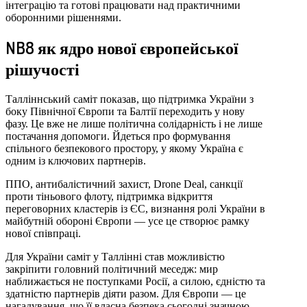
інтеграцію та готові працювати над практичними
оборонними рішеннями.
NB8 як ядро нової європейської
рішучості
Талліннський саміт показав, що підтримка України з
боку Північної Європи та Балтії переходить у нову
фазу. Це вже не лише політична солідарність і не лише
постачання допомоги. Йдеться про формування
спільного безпекового простору, у якому Україна є
одним із ключових партнерів.
ППО, антибалістичний захист, Drone Deal, санкції
проти тіньового флоту, підтримка відкриття
переговорних кластерів із ЄС, визнання ролі України в
майбутній обороні Європи — усе це створює рамку
нової співпраці.
Для України саміт у Таллінні став можливістю
закріпити головний політичний меседж: мир
наближається не поступками Росії, а силою, єдністю та
здатністю партнерів діяти разом. Для Європи — це
нагадування, що її власна безпека сьогодні значною