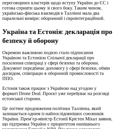
переговорних кластерів щодо вступу України до ЄС і
готова сприяти цьому зі свого боку. Таким чином,
українсько-фінська взаємодія в Таллінні мала два
паралельні виміри: оборонний і євроінтеграційний.
Україна та Естонія: декларація про
безпеку й оборону
Окремою важливою подією стало підписання
Україною та Естонією Спільної декларації про
посилення співпраці у сфері безпеки та оборони.
Документ передбачає допомогу у сфері безпеки, обмін
досвідом, співпрацю в оборонній промисловості та
ППО.
Естонія також працює з Україною над угодою у
форматі Drone Deal. Проєкт уже перебуває на розгляді
естонської сторони.
Це логічне продовження політики Таллінна, який
залишається одним із найпослідовніших союзників
України. Прем’єр-міністр Естонії Крістен Міхал заявив,
що підтримка України є пріоритетом нинішнього