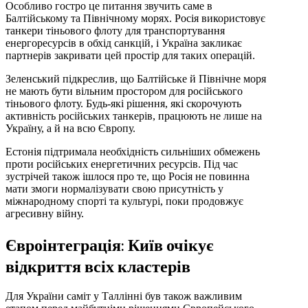
Особливо гостро це питання звучить саме в
Балтійському та Північному морях. Росія використовує
танкери тіньового флоту для транспортування
енергоресурсів в обхід санкцій, і Україна закликає
партнерів закривати цей простір для таких операцій.
Зеленський підкреслив, що Балтійське й Північне моря
не мають бути вільним простором для російського
тіньового флоту. Будь-які рішення, які скорочують
активність російських танкерів, працюють не лише на
Україну, а й на всю Європу.
Естонія підтримала необхідність сильніших обмежень
проти російських енергетичних ресурсів. Під час
зустрічей також ішлося про те, що Росія не повинна
мати змоги нормалізувати свою присутність у
міжнародному спорті та культурі, поки продовжує
агресивну війну.
Євроінтеграція: Київ очікує
відкриття всіх кластерів
Для України саміт у Таллінні був також важливим