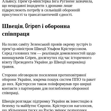
Альянсу. Прем’єр-міністерка Інга Ругінене зазначила,
що нещодавні інциденти з дронами лише
підкреслюють потребу в сильнішій оборонній
присутності та трансатлантичній єдності.
Швеція, Gripen і оборонна
співпраця
На полях саміту Зеленський провів окрему зустріч із
прем’єр-міністром Швеції Ульфом Крістерссоном.
Серед головних тем — реалізація домовленостей щодо
винищувачів Gripen, досягнутих під час історичного
візиту Президента України до Швеції наприкінці
травня.
Сторони обговорили посилення протиповітряної
оборони України, зокрема пошук систем ППО та ракет
до них. Крістерссон також поінформував про ширші
контакти з партнерами для поглиблення оборонної
співпраці.
Швеція розглядає підтримку України як інвестицію в
безпеку та майбутнє Європи. Крістерссон наголосив,
що збільшення тиску на Росію змінює розрахунки