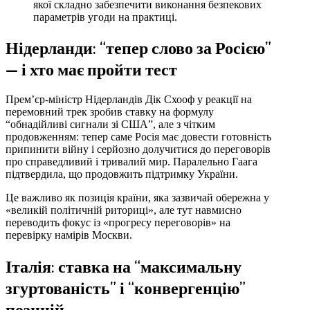
якої складно забезпечити виконання безпекових
параметрів угоди на практиці.
Нідерланди: “тепер слово за Росією”
— і хто має пройти тест
Прем’єр-міністр Нідерландів Дік Схооф у реакції на
перемовний трек зробив ставку на формулу
“обнадійливі сигнали зі США”, але з чітким
продовженням: тепер саме Росія має довести готовність
припинити війну і серйозно долучитися до переговорів
про справедливий і тривалий мир. Паралельно Гаага
підтвердила, що продовжить підтримку України.
Це важливо як позиція країни, яка зазвичай обережна у
«великій політичній риториці», але тут навмисно
переводить фокус із «прогресу переговорів» на
перевірку намірів Москви.
Італія: ставка на “максимальну
згуртованість” і “конвергенцію”
позицій