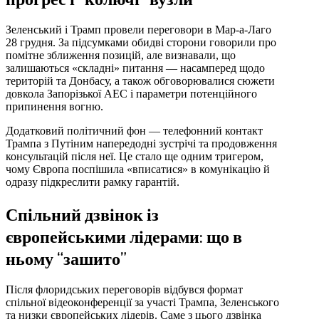
Зеленський і Трамп провели переговори в Мар-а-Лаго
28 грудня. За підсумками обидві сторони говорили про
помітне зближення позицій, але визнавали, що
залишаються «складні» питання — насамперед щодо
територій та Донбасу, а також обговорювалися сюжети
довкола Запорізької АЕС і параметри потенційного
припинення вогню.
Додатковий політичний фон — телефонний контакт
Трампа з Путіним напередодні зустрічі та продовження
консультацій після неї. Це стало ще одним тригером,
чому Європа поспішила «вписатися» в комунікацію й
одразу підкреслити рамку гарантій.
Спільний дзвінок із
європейськими лідерами: що в
ньому “зашито”
Після флоридських переговорів відбувся формат
спільної відеоконференції за участі Трампа, Зеленського
та низки європейських лідерів. Саме з цього дзвінка