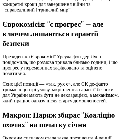
конкретні кроки для завершення війни та
“справедливий і тривалий мир”.
Єврокомісія: “є прогрес” — але
ключем лишаються гарантії
безпеки
Президентка Єврокомісії Урсула фон дер Ляєн
повідомила, що розмова тривала близько години, і що
прогрес у перемовинах зафіксовано та оцінено
позитивно.
Сенс цієї позиції — «так, рух є», але ЄК де-факто
тримає в центрі умову закріплення: гарантії безпеки
для України мають бути не декларацією, а механізмом,
який працює одразу після старту домовленостей.
Макрон: Париж збирає “Коаліцію
охочих” на початку січня
Окремим сигналом стала заява президента Франції