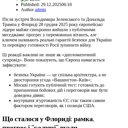
Published:
29.12.2025
06:18
Author
admin
Після зустрічі Володимира Зеленського та Дональда
Трампа у Флориді 28 грудня 2025 року європейські
лідери майже синхронно вийшли з публічними
меседжами: прогрес у перемовинах вітають, але
ключем називають реальні гарантії безпеки для України
та перевірку готовності Росії зупинити війну.
Ці реакції важливі не лише як «дипломатичний
супровід». Вони показують, що Європа намагається
зафіксувати:
безпека України — це спільна архітектура, а не
двостороння угода «Вашингтон–Київ»;
Москві готують публічний тест: готовність до
припинення бойових дій і переговорів має бути
доведена діями;
внутрішня згуртованість ЄС стає таким самим
фактором переговорів, як і позиція США.
Що сталося у Флориді: рамка,
прогрес і “колючі” вузли