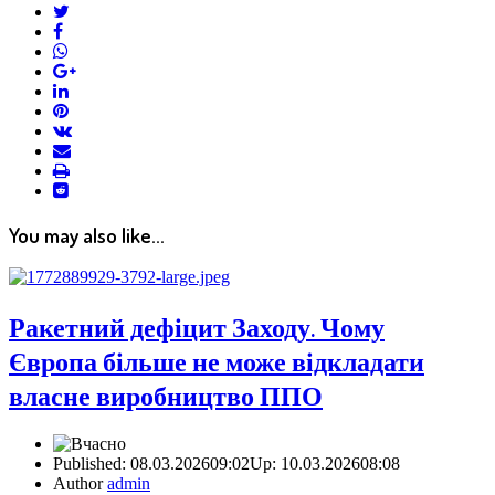
twitter
facebook
whatsapp
google+
linkedin
pinterest
vkontakte
email
print
reddit
reddit
You may also like...
Ракетний дефіцит Заходу. Чому
Європа більше не може відкладати
власне виробництво ППО
Published:
08.03.2026
09:02
Up: 10.03.2026
08:08
Author
admin