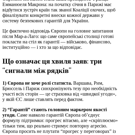
Емманюеля Макрона: на початку січня в Парижі має
відбутися зустріч країн так званої Коаліції охочих, щоб
фіналізувати конкретні внески кожної держави у
систему безпекових гарантій для України.
Це фактично відповідь Європи на головне запитання
після Мар-а-Лаго: що саме європейські столиці готові
покласти на стіл як гарантії — військово, фінансово,
інституційно — і хто за що відповідає.
Що означає ця хвиля заяв: три
“сигнали між рядків”
1) Європа не хоче ролі статиста.
Варшава, Рим,
Брюссель і Париж синхронізують тезу про необхідність
участі всіх сторін — це страховка від «швидкої угоди»,
у якій ЄС лише ставлять перед фактом.
2) “Гарантії” стають головним маркером якості
угоди.
Саме навколо гарантій Європа об’єднує
формулу підтримки: прогрес вітаємо, але «скріплюємо»
тільки тим, що реально стримує повторну агресію.
Європа просить не плутати “прогрес у переговорах” із