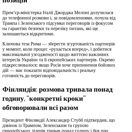
Прем’єр-міністерка Італії Джорджа Мелоні долучилася
до телефонної розмови і, за повідомленнями, почула від
Трампа і Зеленського підсумки переговорів із фокусом
на гарантіях безпеки та переліку питань, які ще
залишаються відкритими.
Ключова теза Рима — зберегти згуртованість партнерів
у момент, коли процес «рухається вперед», і добитися
максимальної узгодженості щодо життєво важливих
інтересів України та її європейських партнерів. Окремо
підкреслювалося: якщо Росія хоче припинення бойових
дій — має показати відповідальність і реальну
готовність до переговорів.
Фінляндія: розмова тривала понад
годину, “конкретні кроки”
обговорювали всі разом
Президент Фінляндії Александер Стубб підтвердив, що
дзвінок із Трампом, Зеленським та групою
європейських лідерів тривав понад годину і був про