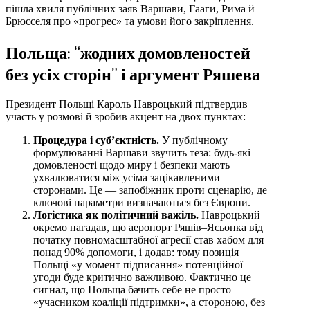
пішла хвиля публічних заяв Варшави, Гааги, Рима й
Брюсселя про «прогрес» та умови його закріплення.
Польща: “жодних домовленостей
без усіх сторін” і аргумент Ряшева
Президент Польщі Кароль Навроцький підтвердив
участь у розмові й зробив акцент на двох пунктах:
Процедура і суб’єктність.
У публічному
формулюванні Варшави звучить теза: будь-які
домовленості щодо миру і безпеки мають
ухвалюватися між усіма зацікавленими
сторонами. Це — запобіжник проти сценарію, де
ключові параметри визначаються без Європи.
Логістика як політичний важіль.
Навроцький
окремо нагадав, що аеропорт Ряшів–Ясьонка від
початку повномасштабної агресії став хабом для
понад 90% допомоги, і додав: тому позиція
Польщі «у момент підписання» потенційної
угоди буде критично важливою. Фактично це
сигнал, що Польща бачить себе не просто
«учасником коаліції підтримки», а стороною, без