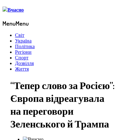
Menu
Menu
Світ
Україна
Політика
Регіони
Спорт
Дозвілля
Життя
“Тепер слово за Росією”:
Європа відреагувала
на переговори
Зеленського й Трампа