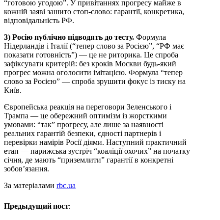
“готовою угодою”. У привітаннях прогресу майже в
кожній заяві зашито стоп-слово: гарантії, конкретика,
відповідальність РФ.
3) Росію публічно підводять до тесту.
Формула
Нідерландів і Італії (“тепер слово за Росією”, “РФ має
показати готовність”) — це не риторика. Це спроба
зафіксувати критерій: без кроків Москви будь-який
прогрес можна оголосити імітацією. Формула “тепер
слово за Росією” — спроба зрушити фокус із тиску на
Київ.
Європейська реакція на переговори Зеленського і
Трампа — це обережний оптимізм із жорсткими
умовами: “так” прогресу, але лише за наявності
реальних гарантій безпеки, єдності партнерів і
перевірки намірів Росії діями. Наступний практичний
етап — парижська зустріч “коаліції охочих” на початку
січня, де мають “приземлити” гарантії в конкретні
зобов’язання.
За матеріалами
rbc.ua
Предыдущий пост: